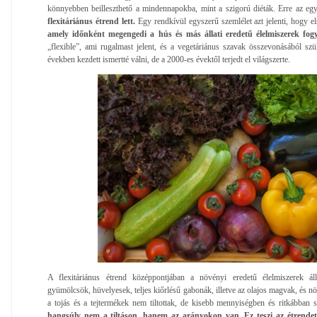
könnyebben beilleszthető a mindennapokba, mint a szigorú diéták. Erre az egy
flexitáriánus étrend lett.
Egy rendkívül egyszerű szemlélet azt jelenti, hogy 
amely időnként megengedi a hús és más állati eredetű élelmiszerek fogy
„flexible”, ami rugalmast jelent, és a vegetáriánus szavak összevonásából szü
években kezdett ismertté válni, de a 2000-es évektől terjedt el világszerte.
A flexitáriánus étrend középpontjában a növényi eredetű élelmiszerek ál
gyümölcsök, hüvelyesek, teljes kiőrlésű gabonák, illetve az olajos magvak, és nö
a tojás és a tejtermékek nem tiltottak, de kisebb mennyiségben és ritkábban 
hangsúly nem a tiltáson, hanem az arányokon van. Ez teszi az étrende