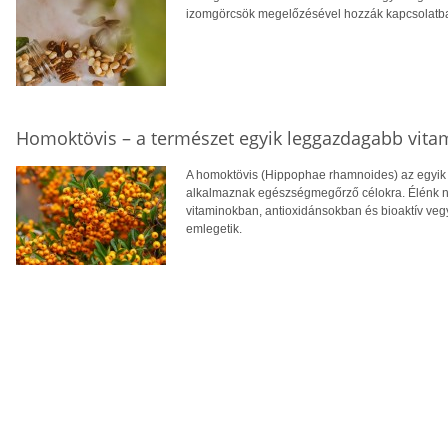
izomgörcsök megelőzésével hozzák kapcsolatba, v
Homoktövis – a természet egyik leggazdagabb vita
A homoktövis (Hippophae rhamnoides) az egyik
alkalmaznak egészségmegőrző célokra. Élénk n
vitaminokban, antioxidánsokban és bioaktív veg
emlegetik.