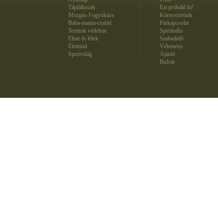
Táplálkozás
Ezt próbáld ki!
Mozgás-Fogyókúra
Környezetünk
Baba-mama-család
Párkapcsolat
Testünk védelme
Spirituális
Elme és lélek
Szabadidő
Életmód
Vélemény
Sportvilág
Ajánló
Bulvár