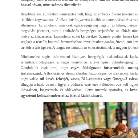
hosszú távon, mint számos divatdiétát.
Régebben sok kultúrában természetes volt, hogy az emberek főként növényi ala
ritkábban fogyasztottak. A túlzott húsfogyasztás inkább az iparosodással és a mod
általánossá. Ez az étrend nem csak egészségügyileg nagyon jó hatású, hanem 
megoldást jelenthet, mint a civilizációs betegségek terjedésére, az elhízás növ
illetve az állattartással kapcsolatos etikai kérdésekre. Számos pozitív hatása k
segítség a testsúly kontroll fenntartásához, mivel rostban gazdag étrend, ami ke
tart tőle a teltségérzet. A magas rosttartalom az emésztésünknek is nagyon jót tesz
Mindamellett segíts csökkenteni bizonyos betegségek kialakulásának kock
érrendszeri betegségek, a magas vérnyomás, a 2-es típusú cukorbetegség, il
Gondoljunk csak arra, hogy
egyes feldolgozott hústermékek menny
tartalmaznak
. A flexitáriánus étrend általában biztonságos, de csak akkor, ha tu
hogy valaki
túl kevés fehérjét, vasat, B12-vitamint vagy Omega–3 zsírs
elhagyja a húst, de nem figyel a pótlásra, ezért erre különösen oda kell figyel
időszakban, kisgyermek- és időskorban, illetve intenzív sportolás, és
króni
egyeztetni kell szakemberrel az étrend kialakításáról.