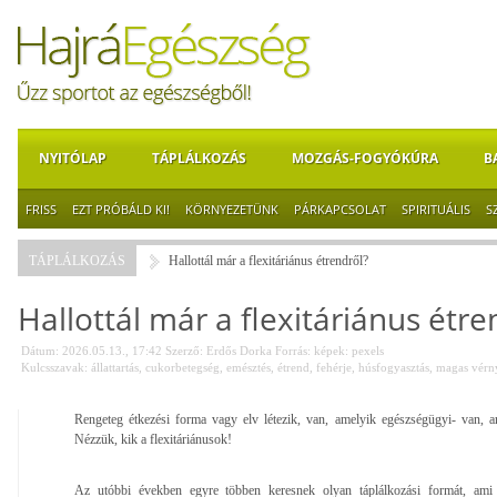
NYITÓLAP
TÁPLÁLKOZÁS
MOZGÁS-FOGYÓKÚRA
B
FRISS
EZT PRÓBÁLD KI!
KÖRNYEZETÜNK
PÁRKAPCSOLAT
SPIRITUÁLIS
S
TÁPLÁLKOZÁS
Hallottál már a flexitáriánus étrendről?
Hallottál már a flexitáriánus étre
Dátum: 2026.05.13., 17:42
Szerző:
Erdős Dorka
Forrás:
képek: pexels
Kulcsszavak:
állattartás
,
cukorbetegség
,
emésztés
,
étrend
,
fehérje
,
húsfogyasztás
,
magas vér
Rengeteg étkezési forma vagy elv létezik, van, amelyik egészségügyi- van, a
Nézzük, kik a flexitáriánusok!
Az utóbbi években egyre többen keresnek olyan táplálkozási formát, ami 