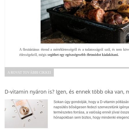
A flexitáriánus étrend a mértékletességről és a tudatosságról szól, és nem köv
édességekről, mégis
segíthet egy egészségesebb életmódot kialakítani.
A ROVAT TOVÁBBI CIKKEI
D-vitamin nyáron is? Igen, és ennek több oka van,
Sokan úgy gondolják, hogy a D-vitamin pótlására
napsütés bőségesen fedezi szervezetünk igényei
természetes forrása, a valóság ennél jóval öss
hónapokban sem biztos, hogy mindenki elegendő