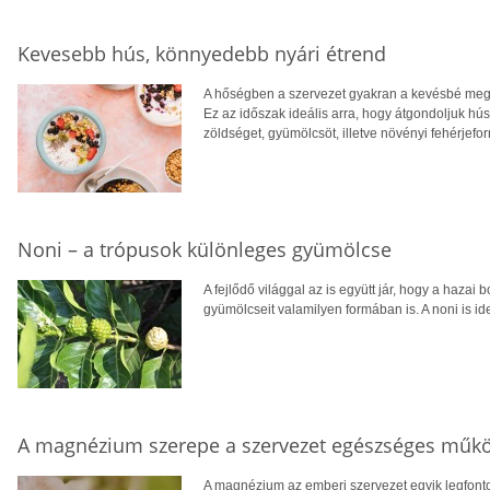
Kevesebb hús, könnyedebb nyári étrend
A hőségben a szervezet gyakran a kevésbé megte
Ez az időszak ideális arra, hogy átgondoljuk hú
zöldséget, gyümölcsöt, illetve növényi fehérjefo
Noni – a trópusok különleges gyümölcse
A fejlődő világgal az is együtt jár, hogy a hazai 
gyümölcseit valamilyen formában is. A noni is ide
A magnézium szerepe a szervezet egészséges műk
A magnézium az emberi szervezet egyik legfont