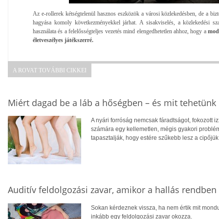
Az e-rollerek kétségtelenül hasznos eszközök a városi közlekedésben, de a biz
hagyása komoly következményekkel járhat. A sisakviselés, a közlekedési szab
használata és a felelősségteljes vezetés mind elengedhetetlen ahhoz, hogy a
mode
életveszélyes játékszerré.
A ROVAT TOVÁBBI CIKKEI
Miért dagad be a láb a hőségben – és mit tehetünk 
A nyári forróság nemcsak fáradtságot, fokozott 
számára egy kellemetlen, mégis gyakori problé
tapasztalják, hogy estére szűkebb lesz a cipőjük
Auditív feldolgozási zavar, amikor a hallás rendbe
Sokan kérdeznek vissza, ha nem értik mit mondu
inkább egy feldolgozási zavar okozza.