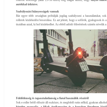
autókkal ütközve.
Szabályozási hiányosságok vannak
Bár egyre több országban próbálják jogilag szabályozni a használatukat, so
rollerek közlekedési besorolása. Ez azt jelenti, hogy a sofőrök, gyalogosok és 
tisztában azzal, ki hol közlekedhet. Az ebből adódó félreértések szintén növelik a
Felelőtlenség és tapasztalatlanság a fiatal használók részéről
Sok e-roller bérlő először áll eszközre, és megfelelő rutin nélkül, gyakran alkoho
hirtelen gyorsulás, a fékek érzékenysége és a forgalom figyelmen kívü