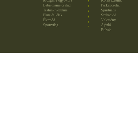
Mozgás-Fogyókúra
Környezetünk
Baba-mama-család
Párkapcsolat
Testünk védelme
Spirituális
Elme és lélek
Szabadidő
Életmód
Vélemény
Sportvilág
Ajánló
Bulvár