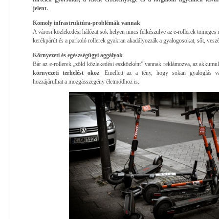
jelent.
Komoly infrastruktúra-problémák vannak
A városi közlekedési hálózat sok helyen nincs felkészülve az e-rollerek tömeges 
kerékpárút és a parkoló rollerek gyakran akadályozzák a gyalogosokat, sőt, veszé
Környezeti és egészségügyi aggályok
Bár az e-rollerek „zöld közlekedési eszközként” vannak reklámozva, az akkumu
környezeti terhelést okoz
. Emellett az a tény, hogy sokan gyaloglás va
hozzájárulhat a mozgásszegény életmódhoz is.