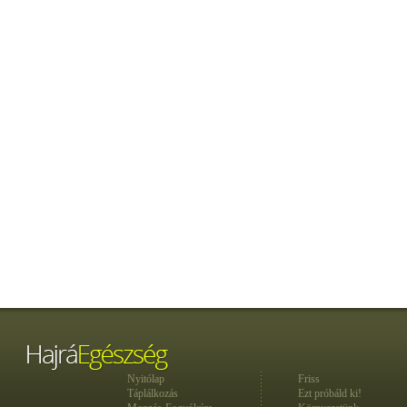
Nyitólap
Friss
Táplálkozás
Ezt próbáld ki!