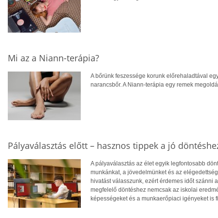
Mi az a Niann-terápia?
A bőrünk feszessége korunk előrehaladtával egy
narancsbőr. A Niann-terápia egy remek megoldás
Pályaválasztás előtt – hasznos tippek a jó döntéshe
A pályaválasztás az élet egyik legfontosabb dö
munkánkat, a jövedelmünket és az elégedettség
hivatást válasszunk, ezért érdemes időt szánni
megfelelő döntéshez nemcsak az iskolai eredm
képességeket és a munkaerőpiaci igényeket is f