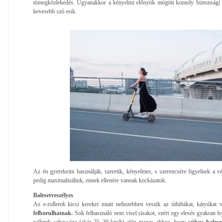
tömegközlekedés. Ugyanakkor a kényelmi előnyök mögött komoly biztonsági k
kevesebb szó esik.
Az én gyerekeim használják, szeretik, kényelmes, s szerencsére figyelnek a vé
pedig maximalizáltuk, ennek ellenére vannak kockázatok.
Balesetveszélyes
Az e-rollerek kicsi kerekei miatt nehezebben veszik az úthibákat, kátyúkat 
felborulhatnak.
Sok felhasználó nem visel sisakot, ezért egy elesés gyakran fej
rollerek sebessége (akár 25–30 km/h) elég magas ahhoz, hogy
súlyos balese