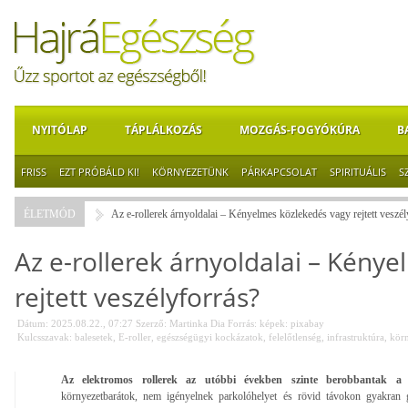
NYITÓLAP
TÁPLÁLKOZÁS
MOZGÁS-FOGYÓKÚRA
B
FRISS
EZT PRÓBÁLD KI!
KÖRNYEZETÜNK
PÁRKAPCSOLAT
SPIRITUÁLIS
S
ÉLETMÓD
Az e-rollerek árnyoldalai – Kényelmes közlekedés vagy rejtett veszél
Az e-rollerek árnyoldalai – Kény
rejtett veszélyforrás?
Dátum: 2025.08.22., 07:27
Szerző:
Martinka Dia
Forrás:
képek: pixabay
Kulcsszavak:
balesetek
,
E-roller
,
egészségügyi kockázatok
,
felelőtlenség
,
infrastruktúra
,
körn
Az elektromos rollerek az utóbbi években szinte berobbantak a v
környezetbarátok, nem igényelnek parkolóhelyet és rövid távokon gyakran