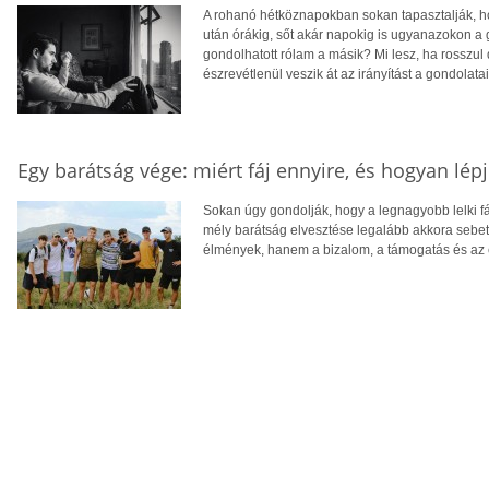
A rohanó hétköznapokban sokan tapasztalják, ho
után órákig, sőt akár napokig is ugyanazokon a
gondolhatott rólam a másik? Mi lesz, ha rosszul
észrevétlenül veszik át az irányítást a gondolatain
Egy barátság vége: miért fáj ennyire, és hogyan lép
Sokan úgy gondolják, hogy a legnagyobb lelki f
mély barátság elvesztése legalább akkora sebet 
élmények, hanem a bizalom, a támogatás és az 