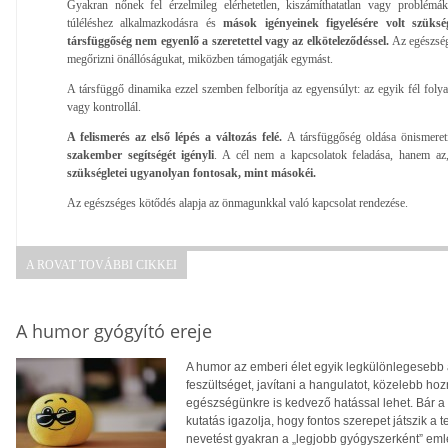
Gyakran nőnek fel érzelmileg elérhetetlen, kiszámíthatatlan vagy problémá
túléléshez alkalmazkodásra és
mások igényeinek figyelésére volt szüks
társfüggőség nem egyenlő a szeretettel vagy az elköteleződéssel.
Az egészség
megőrizni önállóságukat, miközben támogatják egymást.
A társfüggő dinamika ezzel szemben felborítja az egyensúlyt: az egyik fél foly
vagy kontrollál.
A felismerés az első lépés a változás felé.
A társfüggőség oldása önismeret
szakember segítségét igényli
. A cél nem a kapcsolatok feladása, hanem az,
szükségletei ugyanolyan fontosak, mint másokéi.
Az egészséges kötődés alapja az önmagunkkal való kapcsolat rendezése.
A ROVAT TOVÁBBI CIKKEI
A humor gyógyító ereje
A humor az emberi élet egyik legkülönlegesebb 
feszültséget, javítani a hangulatot, közelebb 
egészségünkre is kedvező hatással lehet. Bár a 
kutatás igazolja, hogy fontos szerepet játszik a 
nevetést gyakran a „legjobb gyógyszerként” eml