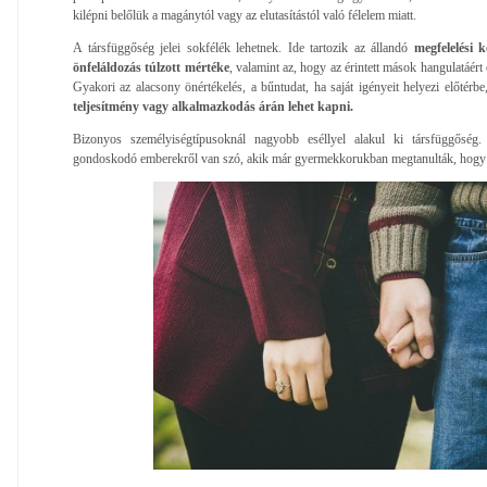
kilépni belőlük a magánytól vagy az elutasítástól való félelem miatt.
A társfüggőség jelei sokfélék lehetnek. Ide tartozik az állandó
megfelelési 
önfeláldozás túlzott mértéke
, valamint az, hogy az érintett mások hangulatáért 
Gyakori az alacsony önértékelés, a bűntudat, ha saját igényeit helyezi előtérbe
teljesítmény vagy alkalmazkodás árán lehet kapni.
Bizonyos személyiségtípusoknál nagyobb eséllyel alakul ki társfüggőség.
gondoskodó emberekről van szó, akik már gyermekkorukban megtanulták, hogy az