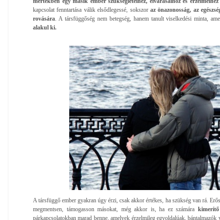
mértékben egy másik ember szükségleteihez, elvárásaihoz és érzelmeihez i
kapcsolat fenntartása válik elsődlegessé, sokszor
az önazonosság, az egészség
rovására
. A társfüggőség nem betegség, hanem tanult viselkedési minta, am
alakul ki.
A társfüggő ember gyakran úgy érzi, csak akkor értékes, ha szükség van rá. Erős 
megmentsen, támogasson másokat, még akkor is, ha ez számára
kimerítő
párkapcsolatokban marad benne, amelyek érzelmileg egyoldalúak, bántalmazók 