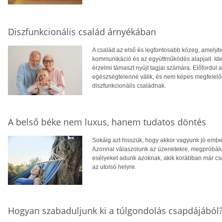
Diszfunkcionális család árnyékában
A család az első és legfontosabb közeg, amelyb
kommunikáció és az együttműködés alapjait. Ideá
érzelmi támaszt nyújt tagjai számára. Előfordul
egészségtelenné válik, és nem képes megfelelően
diszfunkcionális családnak.
A belső béke nem luxus, hanem tudatos döntés
Sokáig azt hisszük, hogy akkor vagyunk jó embe
Azonnal válaszolunk az üzenetekre, megpróbálun
esélyeket adunk azoknak, akik korábban már csa
az utolsó helyre.
Hogyan szabaduljunk ki a túlgondolás csapdájából