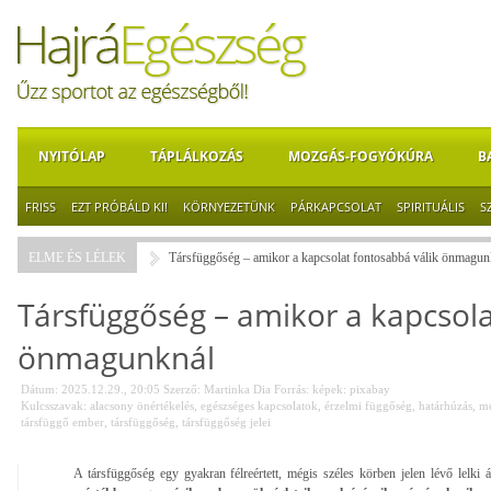
NYITÓLAP
TÁPLÁLKOZÁS
MOZGÁS-FOGYÓKÚRA
B
FRISS
EZT PRÓBÁLD KI!
KÖRNYEZETÜNK
PÁRKAPCSOLAT
SPIRITUÁLIS
S
ELME ÉS LÉLEK
Társfüggőség – amikor a kapcsolat fontosabbá válik önmagun
Társfüggőség – amikor a kapcsola
önmagunknál
Dátum: 2025.12.29., 20:05
Szerző:
Martinka Dia
Forrás:
képek: pixabay
Kulcsszavak:
alacsony önértékelés
,
egészséges kapcsolatok
,
érzelmi függőség
,
határhúzás
,
me
társfüggő ember
,
társfüggőség
,
társfüggőség jelei
A társfüggőség egy gyakran félreértett, mégis széles körben jelen lévő lelki 