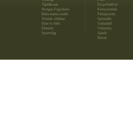
Táplálkozás
Ezt próbáld ki!
Mozgás-Fogyókúra
Környezetünk
Baba-mama-család
Párkapcsolat
Testünk védelme
Spirituális
Elme és lélek
Szabadidő
Életmód
Vélemény
Sportvilág
Ajánló
Bulvár