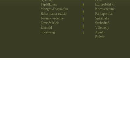
Táplálkozás
Ezt próbáld ki!
Mozgás-Fogyókúra
Környezetünk
Baba-mama-család
Párkapcsolat
Testünk védelme
Spirituális
Elme és lélek
Szabadidő
Életmód
Vélemény
Sportvilág
Ajánló
Bulvár