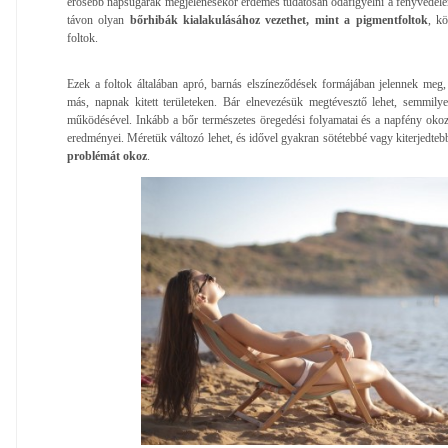
erősebb napsugarak megjelenésekor érdemes tudatosan odafigyelni a fényvédel
távon olyan
bőrhibák kialakulásához vezethet, mint a pigmentfoltok
, k
foltok.
Ezek a foltok általában apró, barnás elszíneződések formájában jelennek meg
más, napnak kitett területeken. Bár elnevezésük megtévesztő lehet, semmil
működésével. Inkább a bőr természetes öregedési folyamatai és a napfény oko
eredményei. Méretük változó lehet, és idővel gyakran sötétebbé vagy kiterjedteb
problémát okoz
.