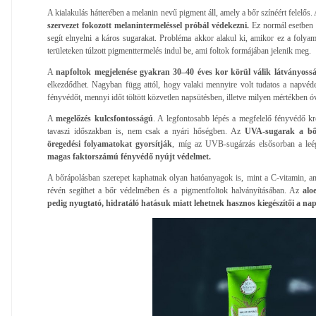
A kialakulás hátterében a melanin nevű pigment áll, amely a bőr színéért felelős
szervezet fokozott melanintermeléssel próbál védekezni.
Ez normál esetben 
segít elnyelni a káros sugarakat. Probléma akkor alakul ki, amikor ez a folyam
területeken túlzott pigmenttermelés indul be, ami foltok formájában jelenik meg.
A
napfoltok megjelenése gyakran 30–40 éves kor körül válik látványoss
elkezdődhet. Nagyban függ attól, hogy valaki mennyire volt tudatos a napvéde
fényvédőt, mennyi időt töltött közvetlen napsütésben, illetve milyen mértékben ó
A
megelőzés kulcsfontosságú
. A legfontosabb lépés a megfelelő fényvédő k
tavaszi időszakban is, nem csak a nyári hőségben. Az
UVA-sugarak a bőr 
öregedési folyamatokat gyorsítják
, míg az UVB-sugárzás elsősorban a leégé
magas faktorszámú fényvédő nyújt védelmet.
A bőrápolásban szerepet kaphatnak olyan hatóanyagok is, mint a C-vitamin, am
révén segíthet a bőr védelmében és a pigmentfoltok halványításában. Az
aloe
pedig nyugtató, hidratáló hatásuk miatt lehetnek hasznos kiegészítői a nap