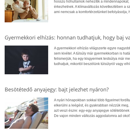
hosszú hőhullámok nehezítik a mindennapokat, té
érkezhetnek. A klímaváltozás következtében a 
ami nemcsak a komfortérzetünket befolyásolja, 
Gyermekkori elhízás: honnan tudhatjuk, hogy baj v
A gyermekkori elhízás világszerte egyre nagyo
sem kivétel. A túlsúly már gyermekkorban is hatá
felismerjük, ha egy kisgyermek testsúlya már 
tudhatjuk, mikortól beszélünk túlsúlyról vagy elh
Besötétedő anyajegy: bajt jelezhet nyáron?
A nyári hónapokban sokkal több figyelmet fordít
elkerülni a leégést, és gyakrabban nézzük meg,
azt veszi észre: egy-egy anyajegye sötétebbnek 
De vajon minden változás aggodalomra ad okot