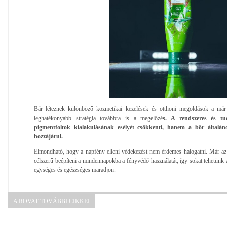
Bár léteznek különböző kozmetikai kezelések és otthoni megoldások a már k
leghatékonyabb stratégia továbbra is a megelőzé
s. A rendszeres és t
pigmentfoltok kialakulásának esélyét csökkenti, hanem a bőr általán
hozzájárul.
Elmondható, hogy a napfény elleni védekezést nem érdemes halogatni. Már az 
célszerű beépíteni a mindennapokba a fényvédő használatát, így sokat tehetünk 
egységes és egészséges maradjon.
A ROVAT TOVÁBBI CIKKEI