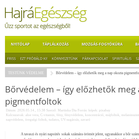
NYITÓLAP
TÁPLÁLKOZÁS
MOZGÁS-FOGYÓKÚRA
B
FRISS
EZT PRÓBÁLD KI!
KÖRNYEZETÜNK
PÁRKAPCSOLAT
SPIRITUÁLIS
S
TESTÜNK VÉDELME
Bőrvédelem – így előzhetők meg a nap okozta pigmentfo
Bőrvédelem – így előzhetők meg 
pigmentfoltok
Dátum: 2026.05.14., 15:38
Szerző:
Martinka Dia
Forrás:
képek: pixabay
Kulcsszavak:
aloe vera
,
C-vitamin
,
fény
,
fényvédelem
,
koncentráció
,
májfoltok
,
melaninszin
napvédelem
,
öregségi foltok
,
tudatos
,
UV-sugárzás
,
zavaró
A tavaszi és nyári napsütés sokak számára örömöt jelent, ugyanakkor a bőr szám