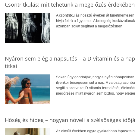
Csontritkulás: mit tehetünk a megelőzés érdekében
A csontritkulás hosszú éveken át tünetmentesen a
hívja fel rá a figyelmet. A betegség kockázatána
azonban sokat segíthet a megelőzésben.
Nyáron sem elég a napsütés – a D-vitamin és a na
titkai
Sokan úgy gondolják, hogy a nyári hónapokban f
ilyenkor bőségesen süt a nap. A valóság azonba
segíti a szervezet D-vitamin-termelését, életm
megőrzése miatt nyáron sem biztos, hogy eleg
Hőség és hideg – hogyan növeli a szélsőséges időjá
Az elmúlt években egyre gyakrabban tapasztalhat