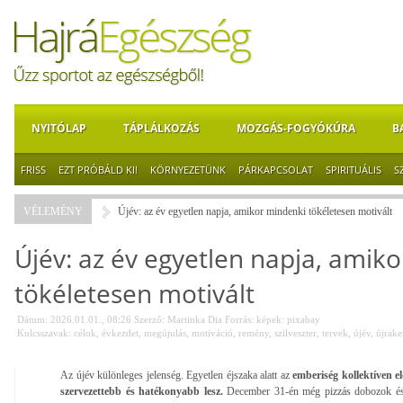
NYITÓLAP
TÁPLÁLKOZÁS
MOZGÁS-FOGYÓKÚRA
B
FRISS
EZT PRÓBÁLD KI!
KÖRNYEZETÜNK
PÁRKAPCSOLAT
SPIRITUÁLIS
S
VÉLEMÉNY
Újév: az év egyetlen napja, amikor mindenki tökéletesen motivált
Újév: az év egyetlen napja, amik
tökéletesen motivált
Dátum: 2026.01.01., 08:26
Szerző:
Martinka Dia
Forrás:
képek: pixabay
Kulcsszavak:
célok
,
évkezdet
,
megújulás
,
motiváció
,
remény
,
szilveszter
,
tervek
,
újév
,
újrake
Az újév különleges jelenség. Egyetlen éjszaka alatt az
emberiség kollektíven e
szervezettebb és hatékonyabb lesz.
December 31-én még pizzás dobozok és 