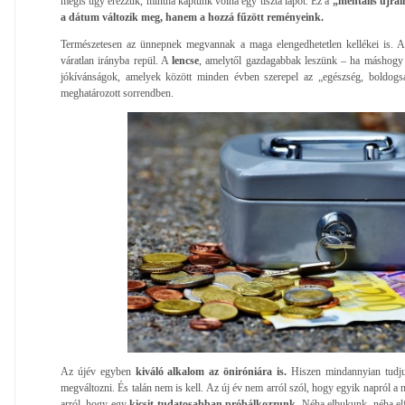
mégis úgy érezzük, mintha kaptunk volna egy tiszta lapot. Ez a
„mentális újrai
a dátum változik meg, hanem a hozzá fűzött reményeink.
Természetesen az ünnepnek megvannak a maga elengedhetetlen kellékei is. 
váratlan irányba repül. A
lencse
, amelytől gazdagabbak leszünk – ha máshogy n
jókívánságok, amelyek között minden évben szerepel az „egészség, boldogs
meghatározott sorrendben.
Az újév egyben
kiváló alkalom az öniróniára is.
Hiszen mindannyian tudj
megváltozni. És talán nem is kell. Az új év nem arról szól, hogy egyik napról a
arról, hogy egy
kicsit tudatosabban próbálkozzunk
. Néha elbukunk, néha el