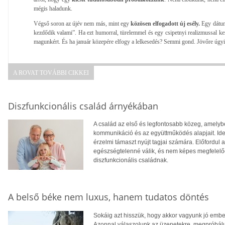
mégis haladunk.
Végső soron az újév nem más, mint egy
közösen elfogadott új esély.
Egy dátum
kezdődik valami”. Ha ezt humorral, türelemmel és egy csipetnyi realizmussal kez
magunkért. És ha január közepére elfogy a lelkesedés? Semmi gond. Jövőre úgyi
A ROVAT TOVÁBBI CIKKEI
Diszfunkcionális család árnyékában
A család az első és legfontosabb közeg, amelyb
kommunikáció és az együttműködés alapjait. Ideá
érzelmi támaszt nyújt tagjai számára. Előfordul
egészségtelenné válik, és nem képes megfelelően
diszfunkcionális családnak.
A belső béke nem luxus, hanem tudatos döntés
Sokáig azt hisszük, hogy akkor vagyunk jó embe
Azonnal válaszolunk az üzenetekre, megpróbálun