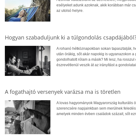
esélyeket adunk azoknak, akik korábban már csa
az utolsó helyre.
Hogyan szabaduljunk ki a túlgondolás csapdájából
A rohanó hétköznapokban sokan tapasztalják, ho
után órákig, sőt akár napokig is ugyanazokon a
gondolhatott rólam a másik? Mi lesz, ha rosszul
észrevétlenül veszik át az irányítást a gondolatain
A fogathajtó versenyek varázsa ma is töretlen
A lovas hagyományok Magyarország kulturális 
szerencsére napjainkban sem merülnek feledésb
amelyek minden évben családok százait, sőt ezre