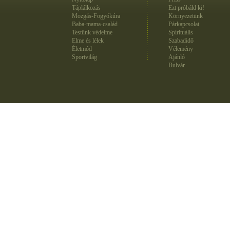
Táplálkozás
Ezt próbáld ki!
Mozgás-Fogyókúra
Környezetünk
Baba-mama-család
Párkapcsolat
Testünk védelme
Spirituális
Elme és lélek
Szabadidő
Életmód
Vélemény
Sportvilág
Ajánló
Bulvár