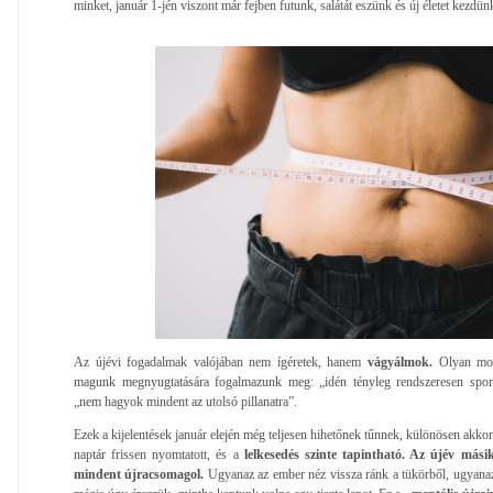
minket, január 1-jén viszont már fejben futunk, salátát eszünk és új életet kezdün
Az újévi fogadalmak valójában nem ígéretek, hanem
vágyálmok.
Olyan mond
magunk megnyugtatására fogalmazunk meg: „idén tényleg rendszeresen sport
„nem hagyok mindent az utolsó pillanatra”.
Ezek a kijelentések január elején még teljesen hihetőnek tűnnek, különösen akkor
naptár frissen nyomtatott, és a
lelkesedés szinte tapintható.
Az újév másik
mindent újracsomagol.
Ugyanaz az ember néz vissza ránk a tükörből, ugyanaz