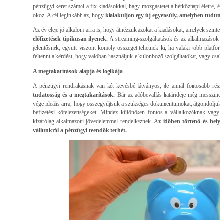
pénzügyi keret számol a fix kiadásokkal, hagy mozgásteret a hétköznapi életre, 
okoz. A cél leginkább az, hogy
kialakuljon egy új egyensúly, amelyben tudunk 
Az év eleje jó alkalom arra is, hogy átnézzük azokat a kiadásokat, amelyek szinte 
előfizetések tipikusan ilyenek.
A streaming-szolgáltatások és az alkalmazások
jelentősnek, együtt viszont komoly összeget tehetnek ki, ha valaki több platfo
feltenni a kérdést, hogy valóban használjuk-e különböző szolgáltatókat, vagy csa
A megtakarítások alapja és logikája
A pénzügyi rendrakásnak van két kevésbé látványos, de annál fontosabb rés
tudatosság és a megtakarítások.
Bár az adóbevallás határideje még messzinek
vége ideális arra, hogy összegyűjtsük a szükséges dokumentumokat, átgondoljuk 
befizetési kötelezettségeket. Mindez különösen fontos a vállalkozóknak vag
kizárólag alkalmazotti jövedelemmel rendelkeznek. A
z időben történő és helye
vállunkról a pénzügyi teendők terhét.