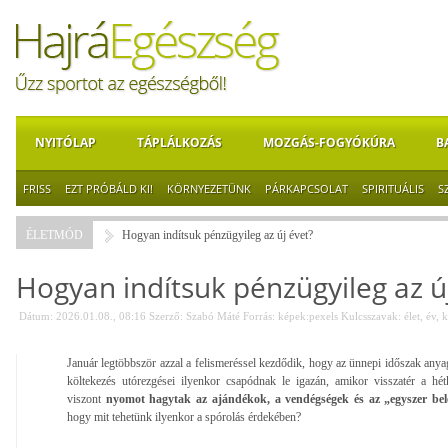
NYITÓLAP
TÁPLÁLKOZÁS
MOZGÁS-FOGYÓKÚRA
B
FRISS
EZT PRÓBÁLD KI!
KÖRNYEZETÜNK
PÁRKAPCSOLAT
SPIRITUÁLIS
S
ÉLETMÓD
Hogyan indítsuk pénzügyileg az új évet?
Hogyan indítsuk pénzügyileg az ú
Dátum: 2026.01.08., 08:16
Szerző:
Szabó Máté
Forrás:
képek:pexels
Kulcsszavak:
élet
,
év
,
k
Január legtöbbször azzal a felismeréssel kezdődik, hogy az ünnepi időszak anya
költekezés utórezgései ilyenkor csapódnak le igazán, amikor visszatér a h
viszont
nyomot hagytak az ajándékok, a vendégségek és az „egyszer bele
hogy mit tehetünk ilyenkor a spórolás érdekében?