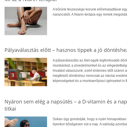
A bőrünk feszessége korunk előrehaladtával egy
narancsbőr. A Niann-terápia egy remek megoldás
Pályaválasztás előtt – hasznos tippek a jó döntéshe
A pályaválasztás az élet egyik legfontosabb dö
munkánkat, a jövedelmünket és az elégedettség
hivatást válasszunk, ezért érdemes időt szánni
megfelelő döntéshez nemcsak az iskolai eredm
képességeket és a munkaerőpiaci igényeket is f
Nyáron sem elég a napsütés – a D-vitamin és a na
titkai
Sokan úgy gondolják, hogy a nyári hónapokban f
ilyenkor bőségesen süt a nap. A valóság azonba