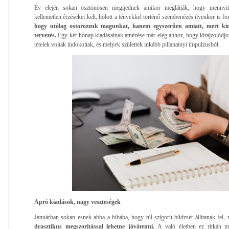
Év elején sokan ösztönösen megijednek amikor meglátják, hogy mennyit
kellemetlen érzéseket kelt, holott a tényekkel történő szembenézés ilyenkor is fo
hogy utólag ostorozzuk magunkat, hanem egyszerűen amiatt, mert kim
tervezés.
Egy-két hónap kiadásainak átnézése már elég ahhoz, hogy kirajzolódjon
tételek voltak indokoltak, és melyek születtek inkább pillanatnyi impulzusból.
Apró kiadások, nagy veszteségek
Januárban sokan esnek abba a hibába, hogy túl szigorú büdzsét állítanak fel,
drasztikus megszorítással lehetne jóvátenni.
A való életben ez ritkán m