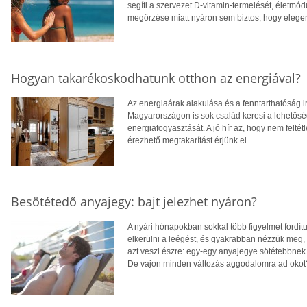
segíti a szervezet D-vitamin-termelését, életm
megőrzése miatt nyáron sem biztos, hogy eleg
Hogyan takarékoskodhatunk otthon az energiával?
Az energiaárak alakulása és a fenntarthatóság i
Magyarországon is sok család keresi a lehetősé
energiafogyasztását. A jó hír az, hogy nem feltétl
érezhető megtakarítást érjünk el.
Besötétedő anyajegy: bajt jelezhet nyáron?
A nyári hónapokban sokkal több figyelmet fordít
elkerülni a leégést, és gyakrabban nézzük meg,
azt veszi észre: egy-egy anyajegye sötétebbnek 
De vajon minden változás aggodalomra ad okot