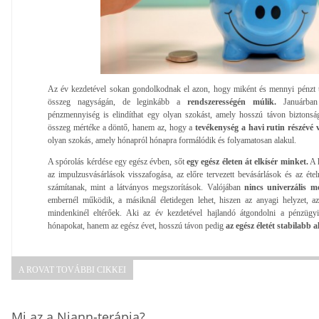
Az év kezdetével sokan gondolkodnak el azon, hogy miként és mennyi pénzt t
összeg nagyságán, de leginkább a
rendszerességén múlik.
Januárban 
pénzmennyiség is elindíthat egy olyan szokást, amely hosszú távon biztonság
összeg mértéke a döntő, hanem az, hogy a
tevékenység a havi rutin részévé 
olyan szokás, amely hónapról hónapra formálódik és folyamatosan alakul.
A spórolás kérdése egy egész évben, sőt
egy egész életen át elkísér minket.
A h
az impulzusvásárlások visszafogása, az előre tervezett bevásárlások és az étel
számítanak, mint a látványos megszorítások. Valójában
nincs univerzális me
embernél működik, a másiknál életidegen lehet, hiszen az anyagi helyzet, 
mindenkinél eltérőek. Aki az év kezdetével hajlandó átgondolni a pénzügy
hónapokat, hanem az egész évet, hosszú távon pedig
az egész életét stabilabb 
A ROVAT TOVÁBBI CIKKEI
Mi az a Niann-terápia?