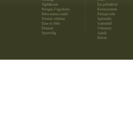
Táplálkozás
Ezt próbáld ki!
Mozgás-Fogyókúra
Környezetünk
Baba-mama-család
Párkapcsolat
Testünk védelme
Spirituális
Elme és lélek
Szabadidő
Életmód
Vélemény
Sportvilág
Ajánló
Bulvár