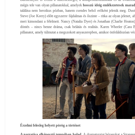
mégis tele van olyan pillanatokkal, amelyek
hosszú ideig emlékezetesek mara
találása nem heroikus pózban, hanem csendes belső erőként jelenik meg. Dus
Steve (Joe Keery) előtt egyszerre fájdalmas és őszinte – ritka az olyan jelenet, a
meri kimondani a félelmeit. Nancy (Natalia Dyer) és Jonathan (Charlie Heaton)
döntés – nincs benne dráma, csak belátás és realitás. Karen Wheeler (Cara 
pillanatot, amely túlmutat a megszokott anyaszerepben, amikor önfeláldozóan véd
Érzelmi felesleg helyett pörög a történet
A narratíva elképesztő tempóban halad.
A dramaturgiai hézagokat a Strange