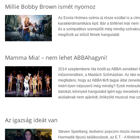
Millie Bobby Brown ismét nyomoz
Az Enola Holmes-széria új része ezúttal is a cí
karakterdinamikára épít. Bár a történet már nem 
és a szimpatikus szereplők még mindig szórakoz
megőrzik az előző filmek hangulatát.
Mamma Mia! – nem lehet ABBAhagyni!
2014 szeptembere óta hódít az ABBA-zenékkel ta
műsorrendben, a Madách Színházban. Az idei egy
megfejteni, hogy az ABBA férfi tagjai által zenei
miért ilyen népszerű még mindig? Ezek motoszk
dalokat, könnyed hangulatot ígért egy mesebeli 
aluliaknak nem ajánlott, örökzöld musical mai 
Az igazság ideát van
Steven Spielberg, kedvenc popcorn mozis mesemo
Harmadik típusú találkozások, az E.T. - A földönk