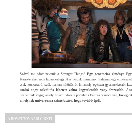
Szóval mit adott nekünk a Stranger Things?
Egy generációs élményt.
Egy 
Karaktereket, akik hibáikkal együtt is velünk maradnak. Valamint egy emlékeztet
csak kockázatról szól, hanem kötődésről is, amely egészen gyermekkortól kez
utolsó nagy nekifutás lehetett volna kegyetlenebb vagy feszesebb.
Azo
nézhettünk végig, amely hosszú időre a populáris kultúra részévé vált,
kielégíte
amelynek univerzuma szinte biztos, hogy tovább épül.
A ROVAT TOVÁBBI CIKKEI