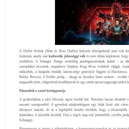
A Duffer fivérek (Matt és Ross Duffer) helyzete kétségtelenül nem volt kö
lezárniuk, amely már
kulturális jelenséggé vált
és nem túlzás kijelenteni, hogy
rezdülését. A Stranger Things eredetileg antológiaszériának indult – az al
szereplőket terveztek, megidézve Stephen King 80-as évekbeli világát. Azt
működtek, a hangulat betalált, három-négy generáció függött rá Hawkinsra, 
Bobby Brown). A Netflix pedig – ahogy az ilyenkor lenni szokott – tovább f
magasabb tétek, világméretű konfliktusok és egy szinte eposzi nagyságú utolsó 
Elmozdult a sztori középpontja
A gyakorlatban a záró felvonás egyre kisebb lett. Hawkins lassan díszletté vá
narratív szempontból. A gyerekek tulajdonképpen egy falak közé zárt város 
látványos maradt, de az a legelejétől kezdve érződött, hogy a főszereplő
bántódása. A készítők kivették Tizit a végső etap sok jelenetéből, cserébe ped
Schnapp).
Bármennyire is érezni a túlterheltséget, a kompromisszumokat és az óvatosság