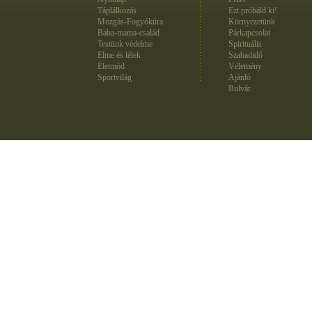
Táplálkozás
Ezt próbáld ki!
Mozgás-Fogyókúra
Környezetünk
Baba-mama-család
Párkapcsolat
Testünk védelme
Spirituális
Elme és lélek
Szabadidő
Életmód
Vélemény
Sportvilág
Ajánló
Bulvár