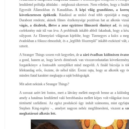
lendülettel próbálja áthidalni – méghozzá sikeresen. Nem véletlen, hogy a finálé
Egyesült Államokban és Kanadában
. A képi világ grandiózus, a koreo
következetesen építkezik
. Ráadásul az utolsó évad több epizódját a magy
Darabont rendezte, akinek filmes érzékenysége pozitívan hat az alkotás vizu
vágás, a díszletek, illetve a zene együttese filmszerű élményt ad
, és még
cselekmény már túl van írva. A problémák inkább abból fakadnak, hogy a kész
súlypont. Az Elmenyúzó világosan kijelölte, hogy Tizenegyes a kulcs a meg
évadokban a fókusz elmozdult, és a „legfőbb főszereplő” inkább eszközzé vált, 
sztorit.
A Stranger Things sosem volt kegyetlen, de
a záró évadban különösen óvatos
a gond, hanem az, hogy kevés döntésnek van visszavonhatatlan következmén
forgatókönyv a fontosabb szereplőket mind megvédi. A finálé búcsúja is tö
lélektanilag erős, őszinte, de néhol túlírt. Érezni rajta, hogy az alkotók egy ö
minden fiatal karakter megkapja a saját boldogságát.
Mit adott nekünk a Stranger Things?
A sorozat azért lett fontos, mert a látvány mellett megvolt benne az a különle
amely a hatalmas lendülettel való berobbanása mellett képes volt világokat össz
történetté szelídíteni. Az egész produkció úgy indult számomra, mint egyfaj
Stephen King-regény –, amelyet nagyon nehéz megfilmesíteni, viszont
a sz
meghatározó alkotás lett.