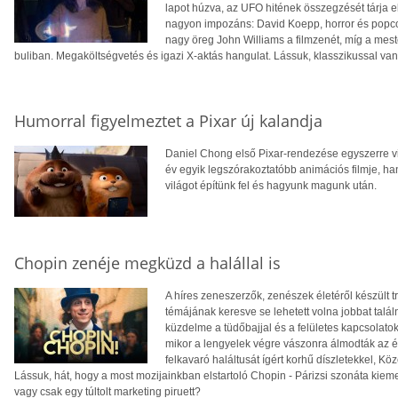
lapot húzva, az UFO hitének összegzését tárja el
nagyon impozáns: David Koepp, horror és popcor
nagy öreg John Williams a filmzenét, míg a meste
buliban. Megaköltségvetés és igazi X-aktás hangulat. Lássuk, klasszikussal va
Humorral figyelmeztet a Pixar új kalandja
Daniel Chong első Pixar-rendezése egyszerre v
év egyik legszórakoztatóbb animációs filmje, ha
világot építünk fel és hagyunk magunk után.
Chopin zenéje megküzd a halállal is
A híres zeneszerzők, zenészek életéről készült t
témájának keresve se lehetett volna jobbat találn
küzdelme a tüdőbajjal és a felületes kapcsolato
mikor a lengyelek végre vászonra álmodták az éle
felkavaró haláltusát ígért korhű díszletekkel, 
Lássuk, hát, hogy a most mozijainkban elstartoló Chopin - Párizsi szonáta kieme
vagy csak egy túltolt marketing piruett?