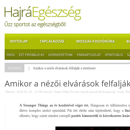
NYITÓLAP
TÁPLÁLKOZÁS
MOZGÁS-FOGYÓKÚRA
B
FRISS
EZT PRÓBÁLD KI!
KÖRNYEZETÜNK
PÁRKAPCSOLAT
SPIRITUÁLIS
S
AJÁNLÓ
Amikor a nézői elvárások felfalják a történetet
Amikor a nézői elvárások felfaljá
Dátum: 2026.01.18., 21:06
Szerző:
Szabó Máté
Forrás:
képek:pexels
Kulcsszavak:
évad
,
fil
A Stranger Things az év kezdetével véget ért.
Hangosan és túlbiztosítva zá
illetve komplex utolsó epizóddal. Pár hét eltelte után kijelenthető, hogy a
finá
ellenére, hogy szinte minden szereplő
pozitív kimenetelű és következetes lezár