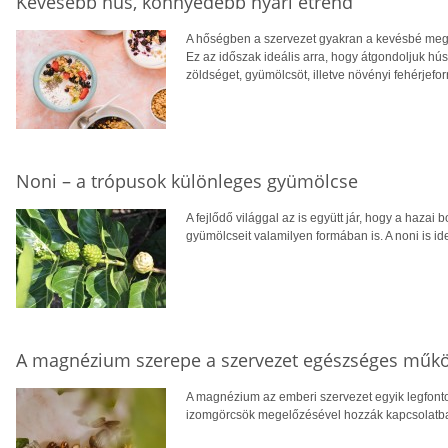
Kevesebb hús, könnyedebb nyári étrend
A hőségben a szervezet gyakran a kevésbé megte
Ez az időszak ideális arra, hogy átgondoljuk hú
zöldséget, gyümölcsöt, illetve növényi fehérjefo
Noni – a trópusok különleges gyümölcse
A fejlődő világgal az is együtt jár, hogy a hazai 
gyümölcseit valamilyen formában is. A noni is ide
A magnézium szerepe a szervezet egészséges műk
A magnézium az emberi szervezet egyik legfont
izomgörcsök megelőzésével hozzák kapcsolatba, v