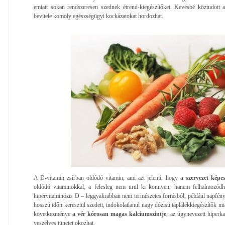
emiatt sokan rendszeresen szednek étrend-kiegészítőket. Kevésbé köztudott 
bevitele komoly egészségügyi kockázatokat hordozhat.
A D-vitamin zsírban oldódó vitamin, ami azt jelenti, hogy
a szervezet képe
oldódó vitaminokkal, a felesleg nem ürül ki könnyen, hanem felhalmozódh
hipervitaminózis D – leggyakrabban nem természetes forrásból, például napfény 
hosszú időn keresztül szedett, indokolatlanul nagy dózisú táplálékkiegészítők mi
következménye
a vér kórosan magas kalciumszintje
, az úgynevezett hiperk
veszélyes tünetet okozhat.