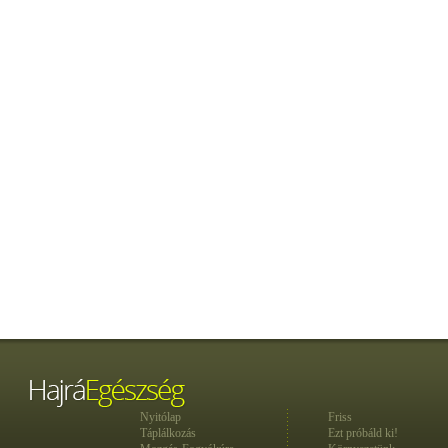
Nyitólap
Friss
Táplálkozás
Ezt próbáld ki!