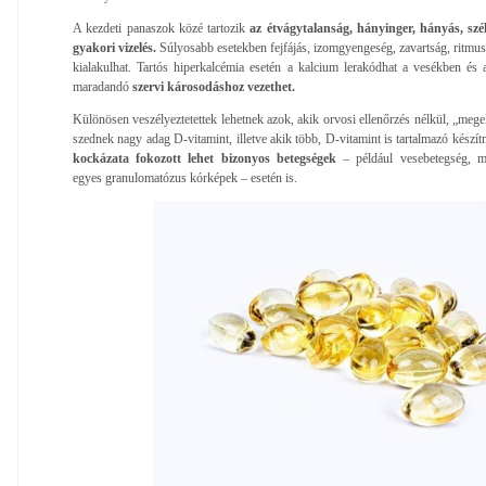
A kezdeti panaszok közé tartozik
az étvágytalanság, hányinger, hányás, sz
gyakori vizelés.
Súlyosabb esetekben fejfájás, izomgyengeség, zavartság, ritmus
kialakulhat. Tartós hiperkalcémia esetén a kalcium lerakódhat a vesékben és
maradandó
szervi károsodáshoz vezethet.
Különösen veszélyeztetettek lehetnek azok, akik orvosi ellenőrzés nélkül, „meg
szednek nagy adag D-vitamint, illetve akik több, D-vitamint is tartalmazó kész
kockázata fokozott lehet bizonyos betegségek
– például vesebetegség, m
egyes granulomatózus kórképek – esetén is.