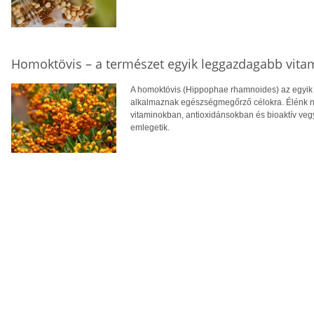
Homoktövis – a természet egyik leggazdagabb vita
A homoktövis (Hippophae rhamnoides) az egyik
alkalmaznak egészségmegőrző célokra. Élénk n
vitaminokban, antioxidánsokban és bioaktív veg
emlegetik.