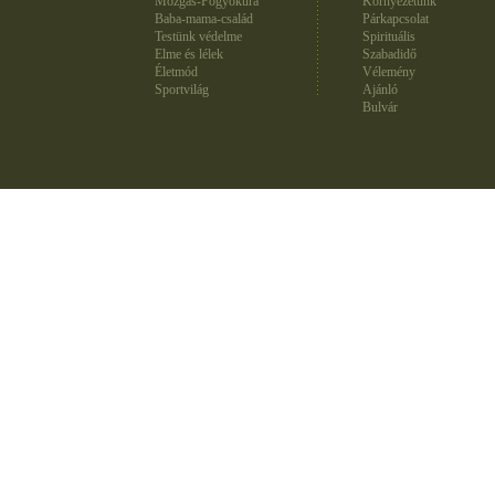
Mozgás-Fogyókúra
Környezetünk
Baba-mama-család
Párkapcsolat
Testünk védelme
Spirituális
Elme és lélek
Szabadidő
Életmód
Vélemény
Sportvilág
Ajánló
Bulvár