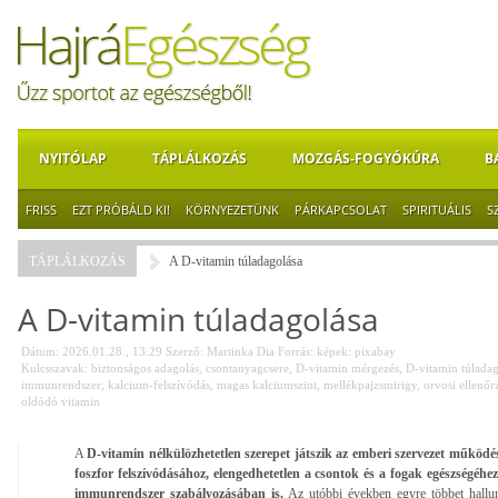
NYITÓLAP
TÁPLÁLKOZÁS
MOZGÁS-FOGYÓKÚRA
B
FRISS
EZT PRÓBÁLD KI!
KÖRNYEZETÜNK
PÁRKAPCSOLAT
SPIRITUÁLIS
S
TÁPLÁLKOZÁS
A D-vitamin túladagolása
A D-vitamin túladagolása
Dátum: 2026.01.28., 13:29
Szerző:
Martinka Dia
Forrás:
képek: pixabay
Kulcsszavak:
biztonságos adagolás
,
csontanyagcsere
,
D-vitamin mérgezés
,
D-vitamin túladag
immunrendszer
,
kalcium-felszívódás
,
magas kalciumszint
,
mellékpajzsmirigy
,
orvosi ellenőr
oldódó vitamin
A
D-vitamin nélkülözhetetlen szerepet játszik az emberi szervezet működé
foszfor felszívódásához, elengedhetetlen a csontok és a fogak egészségéhe
immunrendszer szabályozásában is.
Az utóbbi években egyre többet hallun