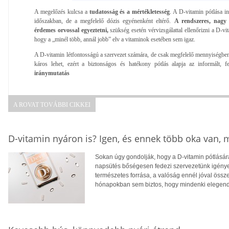
A megelőzés kulcsa a
tudatosság és a mértékletesség
. A D-vitamin pótlása in
időszakban, de a megfelelő dózis egyénenként eltérő.
A rendszeres, nagy 
érdemes orvossal egyeztetni,
szükség esetén vérvizsgálattal ellenőrizni a D-vi
hogy a „minél több, annál jobb” elv a vitaminok esetében sem igaz.
A D-vitamin létfontosságú a szervezet számára, de csak megfelelő mennyiségben.
káros lehet, ezért a biztonságos és hatékony pótlás alapja az informált, f
iránymutatás
A ROVAT TOVÁBBI CIKKEI
D-vitamin nyáron is? Igen, és ennek több oka van,
Sokan úgy gondolják, hogy a D-vitamin pótlására
napsütés bőségesen fedezi szervezetünk igényei
természetes forrása, a valóság ennél jóval öss
hónapokban sem biztos, hogy mindenki elegendő