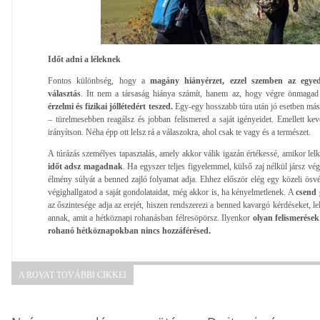
Időt adni a léleknek
Fontos különbség, hogy a
magány hiányérzet, ezzel szemben az egyed
választás
. Itt nem a társaság hiánya számít, hanem az, hogy végre önmagad
érzelmi és fizikai jóllétedért teszed.
Egy-egy hosszabb túra után jó esetben má
– türelmesebben reagálsz és jobban felismered a saját igényeidet. Emellett ke
irányítson. Néha épp ott lelsz rá a válaszokra, ahol csak te vagy és a természet.
A túrázás személyes tapasztalás, amely akkor válik igazán értékessé, amikor lelki
időt adsz magadnak
. Ha egyszer teljes figyelemmel, külső zaj nélkül jársz vé
élmény súlyát a benned zajló folyamat adja. Ehhez először elég egy közeli ösv
végighallgatod a saját gondolataidat, még akkor is, ha kényelmetlenek. A
csend
az őszintesége adja az erejét, hiszen rendszerezi a benned kavargó kérdéseket, lela
annak, amit a hétköznapi rohanásban félresöpörsz. Ilyenkor
olyan felismerése
rohanó hétköznapokban nincs hozzáférésed.
A ROVAT TOVÁBBI CIKKEI