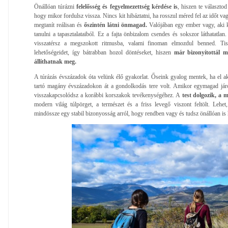
Önállóan túrázni
felelősség és fegyelmezettség kérdése is
, hiszen te választo
hogy mikor fordulsz vissza. Nincs kit hibáztatni, ha rosszul méred fel az időt vag
megtanít reálisan és
őszintén látni önmagad.
Valójában egy ember vagy, aki k
tanulni a tapasztalataiból. Ez a fajta önbizalom csendes és sokszor láthatatla
visszatérsz a megszokott ritmusba, valami finoman elmozdul benned. Tisz
lehetőségeidet, így bátrabban hozol döntéseket, hiszen
már bizonyítottál
állíthatnak meg.
A túrázás évszázadok óta velünk élő gyakorlat. Őseink gyalog mentek, ha el aka
tartó magány évszázadokon át a gondolkodás tere volt. Amikor egymagad járo
visszakapcsolódsz a korábbi korszakok tevékenységéhez. A
test dolgozik, a m
modern világ túlpörget, a természet és a friss levegő viszont feltölt. Lehe
mindössze egy stabil bizonyosság arról, hogy rendben vagy és tudsz önállóan is h