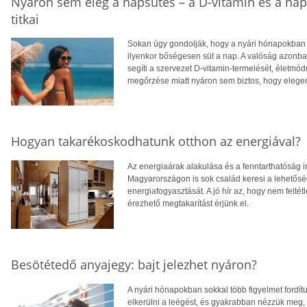
Nyáron sem elég a napsütés – a D-vitamin és a na
titkai
Sokan úgy gondolják, hogy a nyári hónapokban f
ilyenkor bőségesen süt a nap. A valóság azonba
segíti a szervezet D-vitamin-termelését, életm
megőrzése miatt nyáron sem biztos, hogy eleg
Hogyan takarékoskodhatunk otthon az energiával?
Az energiaárak alakulása és a fenntarthatóság i
Magyarországon is sok család keresi a lehetősé
energiafogyasztását. A jó hír az, hogy nem feltétl
érezhető megtakarítást érjünk el.
Besötétedő anyajegy: bajt jelezhet nyáron?
A nyári hónapokban sokkal több figyelmet fordít
elkerülni a leégést, és gyakrabban nézzük meg,