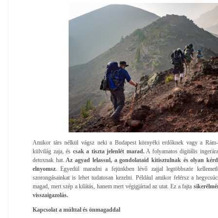
Amikor társ nélkül vágsz neki a Budapest környéki erdőknek vagy a Rám-s
külvilág zaja, és
csak a tiszta jelenlét marad.
A folyamatos digitális ingerára
detoxnak hat.
Az agyad lelassul, a gondolataid kitisztulnak és olyan kérd
elnyomsz
. Egyedül maradni a fejünkben lévő zajjal legtöbbször kellemet
szorongásainkat is lehet tudatosan kezelni. Például amikor felérsz a hegycsúcs
magad, mert szép a kilátás, hanem mert végigjártad az utat. Ez a fajta
sikerélmé
visszaigazolás.
Kapcsolat a múlttal és önmagaddal