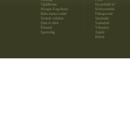
Táplálkozás
Ezt próbáld ki!
Mozgás-Fogyókúra
Környezetünk
Baba-mama-család
Párkapcsolat
Testünk védelme
Spirituális
Elme és lélek
Szabadidő
Életmód
Vélemény
Sportvilág
Ajánló
Bulvár