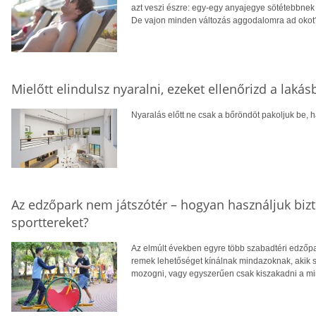
azt veszi észre: egy-egy anyajegye sötétebbnek 
De vajon minden változás aggodalomra ad okot
Mielőtt elindulsz nyaralni, ezeket ellenőrizd a laká
Nyaralás előtt ne csak a bőröndöt pakoljuk be, ha
Az edzőpark nem játszótér – hogyan használjuk biz
sporttereket?
Az elmúlt években egyre több szabadtéri edzőpa
remek lehetőséget kínálnak mindazoknak, akik
mozogni, vagy egyszerűen csak kiszakadni a m