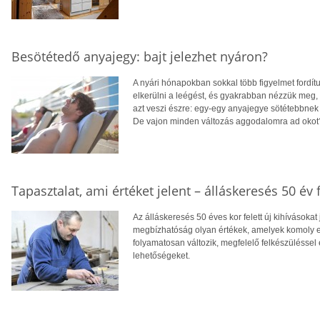
Besötétedő anyajegy: bajt jelezhet nyáron?
A nyári hónapokban sokkal több figyelmet fordít
elkerülni a leégést, és gyakrabban nézzük meg,
azt veszi észre: egy-egy anyajegye sötétebbnek 
De vajon minden változás aggodalomra ad okot
Tapasztalat, ami értéket jelent – álláskeresés 50 év f
Az álláskeresés 50 éves kor felett új kihívásokat
megbízhatóság olyan értékek, amelyek komoly el
folyamatosan változik, megfelelő felkészüléssel 
lehetőségeket.