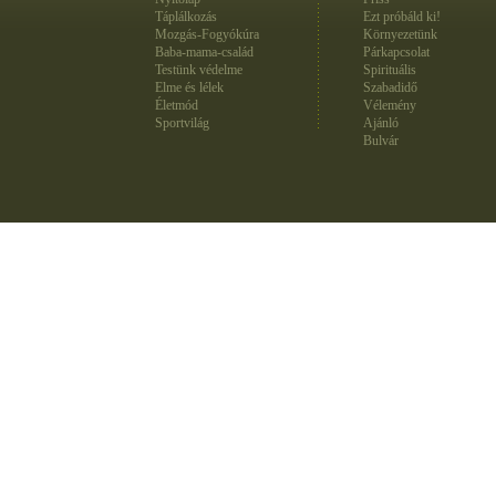
Táplálkozás
Ezt próbáld ki!
Mozgás-Fogyókúra
Környezetünk
Baba-mama-család
Párkapcsolat
Testünk védelme
Spirituális
Elme és lélek
Szabadidő
Életmód
Vélemény
Sportvilág
Ajánló
Bulvár