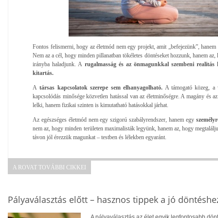
Fontos felismerni, hogy az életmód nem egy projekt, amit „befejezünk”, hanem 
Nem az a cél, hogy minden pillanatban tökéletes döntéseket hozzunk, hanem az, 
irányba haladjunk. A
rugalmasság és az önmagunkkal szembeni realitás l
kitartás.
A
társas kapcsolatok szerepe sem elhanyagolható.
A támogató közeg, a v
kapcsolódás minősége közvetlen hatással van az életminőségre. A magány és az
lelki, hanem fizikai szinten is kimutatható hatásokkal járhat.
Az egészséges életmód nem egy szigorú szabályrendszer, hanem egy
személyre
nem az, hogy minden területen maximalisták legyünk, hanem az, hogy megtaláljuk
távon jól érezzük magunkat – testben és lélekben egyaránt.
A ROVAT TOVÁBBI CIKKEI
Pályaválasztás előtt – hasznos tippek a jó döntéshe
A pályaválasztás az élet egyik legfontosabb dö