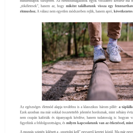
mindennapok sűrűjében. Az életmódmagazinok egyik visszatérő kérdése ma 
„tökéletesek”, hanem az, hogy
miként találhatunk vissza egy fenntartható,
ritmushoz.
A válasz nem egyetlen módszerben rejlik, hanem apró,
következetes
Az egészséges életmód alapja továbbra is a klasszikus három pillér:
a táplálk
Ezek azonban ma már sokkal összetettebb jelentést hordoznak, mint néhány évtize
nem csupán kalóriák és tápanyagok kérdése, hanem tudatosság is: hogyan vá
figyelünk a feldolgozottságra, és
milyen kapcsolatunk van az étkezéssel, mint
A mozgás szintén kilépett a „sportolni kell” egyszerű keretei közül. Ma már egyr