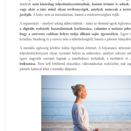
amelyek
nem kizárólag teljesítményorientáltak, hanem örömöt is adnak. 
vagy akár a tánc mind olyan tevékenységek, amelyek nemcsak a testet,
javítják.
A kulcs nem az intenzitásban, hanem a rendszerességben rejlik.
A regeneráció – amelyet sokáig alábecsültünk – mára az életmód egyik legfontos
a digitális eszközök használatának korlátozása, valamint a tudatos pi
hogy a szervezet valóban helyre tudja állítani saját egyensúlyát
. Egyre 
krónikus fáradtság és a stressz nem a túlterheltségből, hanem a pihenés hiányábó
A mentális egészség kérdése külön figyelmet érdemel. A folyamatos informác
teljesítménykényszer olyan nyomást helyez az emberekre, amelyet sokszor neh
egyre nagyobb szerepet kapnak a mindfulness technikák, a meditáció és 
beiktatása.
Nem kell feltétlenül drasztikus változtatásokat eszközölni; már nap
jelentős hatással lehet a mentális állapotra.