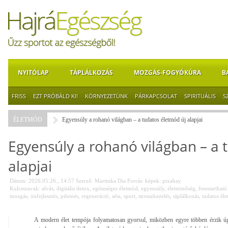
NYITÓLAP
TÁPLÁLKOZÁS
MOZGÁS-FOGYÓKÚRA
B
FRISS
EZT PRÓBÁLD KI!
KÖRNYEZETÜNK
PÁRKAPCSOLAT
SPIRITUÁLIS
S
ÉLETMÓD
Egyensúly a rohanó világban – a tudatos életmód új alapjai
Egyensúly a rohanó világban – a 
alapjai
Dátum: 2026.05.26., 14:57
Szerző:
Martinka Dia
Forrás:
képek: pixabay
Kulcsszavak:
alvás
,
digitális detox
,
egészséges életmód
,
egyensúly
,
életminőség
,
fenntartható
mozgás
,
önfejlesztés
,
pihenés
,
regeneráció
,
séta
,
sport
,
stresszkezelés
,
táplálkozás
,
tudatos éle
A modern élet tempója folyamatosan gyorsul, miközben egyre többen érzik ú