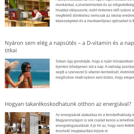
munkánkat, a jövedelmünket és az elégedettség
hivatást válasszunk, ezért érdemes időt szánni
megfelelő döntéshez nemcsak az iskolai eredm
képességeket és a munkaerőpiaci igényeket is f
Nyáron sem elég a napsütés – a D-vitamin és a na
titkai
Sokan úgy gondolják, hogy a nyári hónapokban f
ilyenkor bőségesen süt a nap. A valóság azonba
segíti a szervezet D-vitamin-termelését, életm
megőrzése miatt nyáron sem biztos, hogy eleg
Hogyan takarékoskodhatunk otthon az energiával?
Az energiaárak alakulása és a fenntarthatóság i
Magyarországon is sok család keresi a lehetősé
energiafogyasztását. A jó hír az, hogy nem feltétl
érezhető megtakarítást érjünk el.