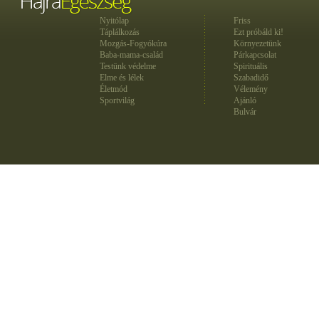
Nyitólap
Friss
Táplálkozás
Ezt próbáld ki!
Mozgás-Fogyókúra
Környezetünk
Baba-mama-család
Párkapcsolat
Testünk védelme
Spirituális
Elme és lélek
Szabadidő
Életmód
Vélemény
Sportvilág
Ajánló
Bulvár