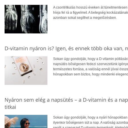
A csontritkulás hosszú éveken át tünetmentesen a
hívja fel rá a figyelmet. A betegség kockázatána
azonban sokat segíthet a megelőzésben.
D-vitamin nyáron is? Igen, és ennek több oka van,
Sokan úgy gondolják, hogy a D-vitamin pótlására
napsütés bőségesen fedezi szervezetünk igényei
természetes forrása, a valóság ennél jóval öss
hónapokban sem biztos, hogy mindenki elegendő
Nyáron sem elég a napsütés – a D-vitamin és a na
titkai
Sokan úgy gondolják, hogy a nyári hónapokban f
ilyenkor bőségesen süt a nap. A valóság azonba
segíti a szervezet D-vitamin-termelését, életm