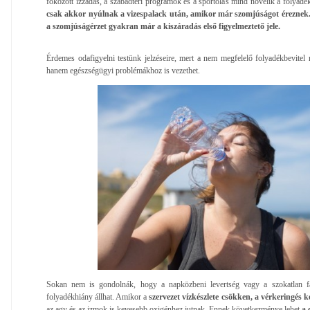
fokozott izzadás, a szabadtéri programok és a sportolás mind növelik a folyadé
csak akkor nyúlnak a vizespalack után, amikor már szomjúságot éreznek
a szomjúságérzet gyakran már a kiszáradás első figyelmeztető jele.
Érdemes odafigyelni testünk jelzéseire, mert a nem megfelelő folyadékbevitel 
hanem egészségügyi problémákhoz is vezethet.
Sokan nem is gondolnák, hogy a napközbeni levertség vagy a szokatlan fá
folyadékhiány állhat. Amikor a
szervezet vízkészlete csökken, a vérkeringé
az agy és az izmok is kevesebb oxigénhez jutnak. Ennek következménye lehet
a 