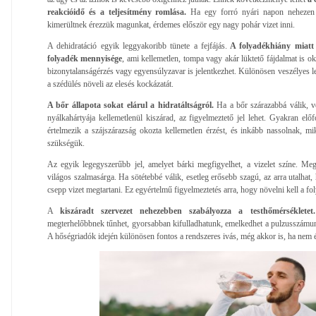
reakcióidő és a teljesítmény romlása.
Ha egy forró nyári napon nehezen 
kimerültnek érezzük magunkat, érdemes először egy nagy pohár vizet inni.
A dehidratáció egyik leggyakoribb tünete a fejfájás.
A folyadékhiány miatt 
folyadék mennyisége
, ami kellemetlen, tompa vagy akár lüktető fájdalmat is o
bizonytalanságérzés vagy egyensúlyzavar is jelentkezhet. Különösen veszélyes l
a szédülés növeli az elesés kockázatát.
A bőr állapota sokat elárul a hidratáltságról.
Ha a bőr szárazabbá válik, v
nyálkahártyája kellemetlenül kiszárad, az figyelmeztető jel lehet. Gyakran el
értelmezik a szájszárazság okozta kellemetlen érzést, és inkább nassolnak, m
szükségük.
Az egyik legegyszerűbb jel, amelyet bárki megfigyelhet, a vizelet színe. Megfe
világos szalmasárga. Ha sötétebbé válik, esetleg erősebb szagú, az arra utalhat
csepp vizet megtartani. Ez egyértelmű figyelmeztetés arra, hogy növelni kell a fol
A
kiszáradt szervezet nehezebben szabályozza a testhőmérsékletet.
megterhelőbbnek tűnhet, gyorsabban kifulladhatunk, emelkedhet a pulzusszámunk,
A hőségriadók idején különösen fontos a rendszeres ivás, még akkor is, ha nem