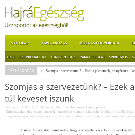
NYITÓLAP
TÁPLÁLKOZÁS
MOZGÁS-FOGYÓKÚRA
B
FRISS
EZT PRÓBÁLD KI!
KÖRNYEZETÜNK
PÁRKAPCSOLAT
SPIRITUÁLIS
S
TÁPLÁLKOZÁS
Szomjas a szervezetünk? – Ezek a jelei annak, ha nyáron túl ke
Szomjas a szervezetünk? – Ezek a
túl keveset iszunk
Dátum: 2026.07.03., 08:06
Szerző:
Martinka Dia
Forrás:
képek: pexels
Kulcsszavak:
dehidratáció
,
egészség
,
egészséges életmód
,
fáradtság
,
fejfájás
,
folyadékpótlás
,
megelőzés
,
nyár
,
nyári egészség
,
szájszárazság
,
szédülés
,
szomjúság
,
vizelet színe
,
vízfogyasz
A nyári hónapokban természetes, hogy szervezetünknek több folyadékra van 