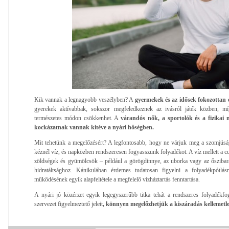
Kik vannak a legnagyobb veszélyben? A
gyermekek és az idősek fokozottan 
gyerekek aktívabbak, sokszor megfeledkeznek az ivásról játék közben, mí
természetes módon csökkenhet. A
várandós nők, a sportolók és a fizikai
kockázatnak vannak kitéve a nyári hőségben.
Mit tehetünk a megelőzésért? A legfontosabb, hogy ne várjuk meg a szomjúság
kéznél víz, és napközben rendszeresen fogyasszunk folyadékot. A víz mellett a cu
zöldségek és gyümölcsök – például a görögdinnye, az uborka vagy az őszibara
hidratáltsághoz. Kánikulában érdemes tudatosan figyelni a folyadékpótlás
működésének egyik alapfeltétele a megfelelő vízháztartás fenntartása.
A nyári jó közérzet egyik legegyszerűbb titka tehát a rendszeres folyadékfo
szervezet figyelmeztető jeleit
, könnyen megelőzhetjük a kiszáradás kellemetl