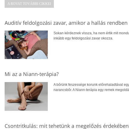
A ROVAT TOVÁBBI CIKKEI
Auditív feldolgozási zavar, amikor a hallás rendbe
Sokan kérdeznek vissza, ha nem értik mit mondu
inkább egy feldolgozási zavar okozza.
Mi az a Niann-terápia?
A bőrünk feszessége korunk előrehaladtával egy
narancsbőr. A Niann-terápia egy remek megoldás
Csontritkulás: mit tehetünk a megelőzés érdekében