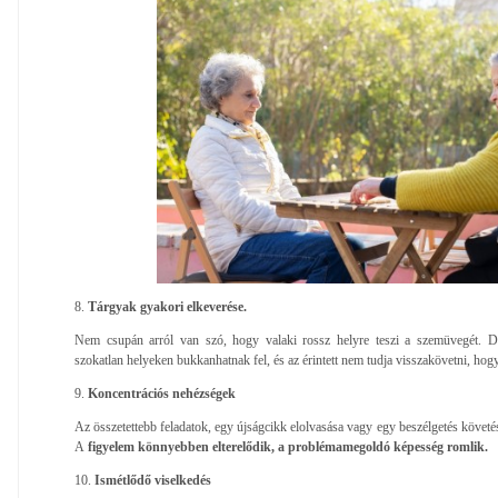
8.
Tárgyak gyakori elkeverése.
Nem csupán arról van szó, hogy valaki rossz helyre teszi a szemüvegét. D
szokatlan helyeken bukkanhatnak fel, és az érintett nem tudja visszakövetni, hog
9.
Koncentrációs nehézségek
Az összetettebb feladatok, egy újságcikk elolvasása vagy egy beszélgetés követés
A
figyelem könnyebben elterelődik, a problémamegoldó képesség romlik.
10.
Ismétlődő viselkedés