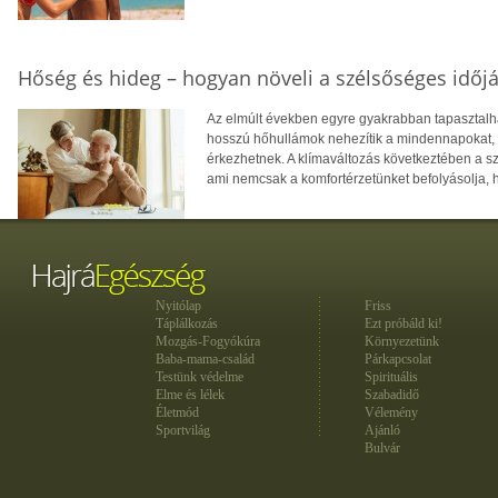
Hőség és hideg – hogyan növeli a szélsőséges időjá
Az elmúlt években egyre gyakrabban tapasztalhat
hosszú hőhullámok nehezítik a mindennapokat, té
érkezhetnek. A klímaváltozás következtében a 
ami nemcsak a komfortérzetünket befolyásolja, 
Nyitólap
Friss
Táplálkozás
Ezt próbáld ki!
Mozgás-Fogyókúra
Környezetünk
Baba-mama-család
Párkapcsolat
Testünk védelme
Spirituális
Elme és lélek
Szabadidő
Életmód
Vélemény
Sportvilág
Ajánló
Bulvár