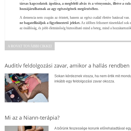
társas kapcsolatok ápolása, a megfelelő alvás és a vérnyomás, illetve a c
hozzájárulhatnak az agy egészségének megőrzéséhez.
A demencia nem csupán az érintett, hanem az egész család életére hatással van.
ne bagatellizáljuk a figyelmeztető jeleket.
Az időben felismert tünetekkel sok 
az önállóság, és jobb életminőség biztosítható mind a beteg, mind a hozzátartozó
A ROVAT TOVÁBBI CIKKEI
Auditív feldolgozási zavar, amikor a hallás rendbe
Sokan kérdeznek vissza, ha nem értik mit mondu
inkább egy feldolgozási zavar okozza.
Mi az a Niann-terápia?
A bőrünk feszessége korunk előrehaladtával egy