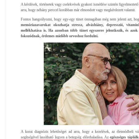
A kérdések, történetek vagy cselekvések gyakori ismétlése szintén figyelmeztető 
arra, hogy néhány perccel korábban már elmondott vagy megkérdezett valamit.
Fontos hangsúlyozni, hogy egy-egy tünet önmagában még nem jelenti azt, hogy
memóriazavarokat okozhatja stressz, alváshiány, depresszió, vitami
mellékhatása is. Ha azonban több tünet egyszerre jelentkezik, és azo
fokozódnak, érdemes mielőbb orvoshoz fordulni.
A korai diagnózis lehetőséget ad arra, hogy a kezelések, az életmódbeli vál
segítségével lassítható legyen a betegség előrehaladása. Az
egészséges táplálk