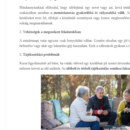
Mindannyiunkkal előfordul, hogy elfelejtünk egy nevet vagy azt, hová tett
szakaszában azonban
a memóriazavar gyakoribbá és súlyosabbá válik
. A
kérdéseket teszi fel, elfelejti a közelmúlt eseményeit vagy fontos megbeszélé
sokáig megmaradhatnak.
2. N
ehézségek a megszokott feladatokban
A mindennapi rutin egyszer csak bonyolulttá válhat. Gondot okozhat egy jól is
befizetése vagy akár egy háztartási gép használata. Ezek a változások gyakran a c
3.
Tájékozódási problémák
Korai figyelmeztető jel lehet, ha valaki eltéved egy korábban jól ismert útvonal
nehezen követi az idő múlását. Az
időbeli és térbeli tájékozódás romlása foko