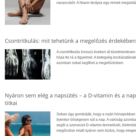
narancsbőr. A Niann-terápia egy remek megoldás
Csontritkulás: mit tehetünk a megelőzés érdekében
A csontritkulás hosszú éveken át tünetmentesen a
hívja fel rá a figyelmet. A betegség kockázatána
azonban sokat segíthet a megelőzésben.
Nyáron sem elég a napsütés – a D-vitamin és a na
titkai
Sokan úgy gondolják, hogy a nyári hónapokban f
ilyenkor bőségesen süt a nap. A valóság azonba
segíti a szervezet D-vitamin-termelését, életm
megőrzése miatt nyáron sem biztos, hogy eleg