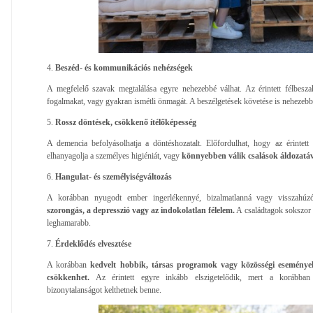
4.
Beszéd- és kommunikációs nehézségek
A megfelelő szavak megtalálása egyre nehezebbé válhat. Az érintett félbesza
fogalmakat, vagy gyakran ismétli önmagát. A beszélgetések követése is nehezebb
5.
Rossz döntések, csökkenő ítélőképesség
A demencia befolyásolhatja a döntéshozatalt. Előfordulhat, hogy az érintett
elhanyagolja a személyes higiéniát, vagy
könnyebben válik csalások áldozatá
6.
Hangulat- és személyiségváltozás
A korábban nyugodt ember ingerlékennyé, bizalmatlanná vagy visszahúz
szorongás, a depresszió vagy az indokolatlan félelem.
A családtagok sokszor e
leghamarabb.
7.
Érdeklődés elvesztése
A korábban
kedvelt hobbik, társas programok vagy közösségi események
csökkenhet.
Az érintett egyre inkább elszigetelődik, mert a korábban
bizonytalanságot kelthetnek benne.