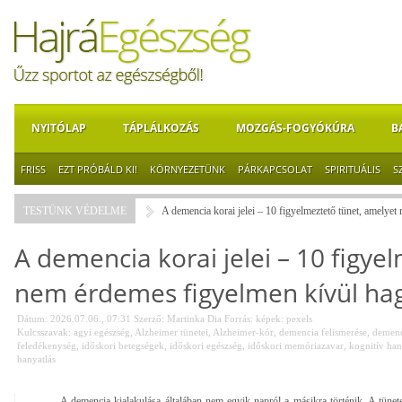
NYITÓLAP
TÁPLÁLKOZÁS
MOZGÁS-FOGYÓKÚRA
B
FRISS
EZT PRÓBÁLD KI!
KÖRNYEZETÜNK
PÁRKAPCSOLAT
SPIRITUÁLIS
S
TESTÜNK VÉDELME
A demencia korai jelei – 10 figyelmeztető tünet, amelye
A demencia korai jelei – 10 figye
nem érdemes figyelmen kívül ha
Dátum: 2026.07.06., 07:31
Szerző:
Martinka Dia
Forrás:
képek: pexels
Kulcsszavak:
agyi egészség
,
Alzheimer tünetei
,
Alzheimer-kór
,
demencia felismerése
,
demenci
feledékenység
,
időskori betegségek
,
időskori egészség
,
időskori memóriazavar
,
kognitív han
hanyatlás
A demencia kialakulása általában nem egyik napról a másikra történik. A tünet