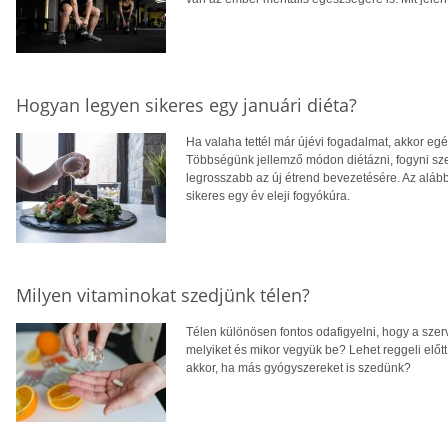
Hogyan legyen sikeres egy januári diéta?
Ha valaha tettél már újévi fogadalmat, akkor egés
Többségünk jellemző módon diétázni, fogyni sze
legrosszabb az új étrend bevezetésére. Az alább
sikeres egy év eleji fogyókúra.
Milyen vitaminokat szedjünk télen?
Télen különösen fontos odafigyelni, hogy a sze
melyiket és mikor vegyük be? Lehet reggeli előt
akkor, ha más gyógyszereket is szedünk?