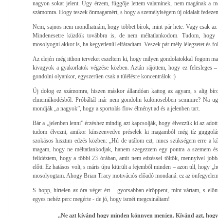
nagyon sokat jelent. Úgy érzem, függője lettem valaminek, nem magának a m
számomra. Hogy teszek önmagamért, s hogy a személyiségem új oldalait fedezem
Nem, sajnos nem mondhatnám, hogy többet bírok, mint pár hete. Vagy csak az
Mindenesetre küzdök továbbra is, de nem méltatlankodom. Tudom, hogy ezz
mosolyogni akkor is, ha kegyetlenül elfáradtam. Veszek pár mély lélegzetet és fo
Az elején még itthon terveket eszeltem ki, hogy milyen gondolatokkal fogom 
kivagyok a gyakorlatok végzése közben. Aztán rájöttem, hogy ez felesleges –
gondolni olyankor, egyszerűen csak a túlélésre koncentrálok :)
Új dolog ez számomra, hiszen máskor állandóan kattog az agyam, s alig bír
elmeműködésből. Próbáltál már nem gondolni különösebben semmire? Na ug
mondják „a nagyok”, hogy a sportolás flow élményt ad és a jelenben tart.
Bár a „jelenben lenni” érzéshez mindig azt kapcsolják, hogy élvezzük ki az adott
tudom élvezni, amikor kínszenvedve préselek ki magamból még tíz guggolást
szokásos hisztim edzés közben: „Hú de utálom ezt, nincs szükségem erre a k
magam, hogy ne méltatlankodjak, hanem szegezzem egy pontra a szemem é
felidéztem, hogy a többi 23 órában, amit nem edzéssel töltök, mennyivel job
előtt. Ez hatásos volt, s máris újra kiürült a fejemből minden – azon túl, hogy „h
mosolyogtam. Ahogy Brian Tracy motivációs előadó mondaná: ez az önfegyele
S hopp, hirtelen az óra véget ért – gyorsabban elröppent, mint vártam, s elönt
egyes nehéz perc megérte - de jó, hogy ismét megcsináltam!
„Ne azt kívánd hogy minden könnyen menjen. Kívánd azt, hogy 