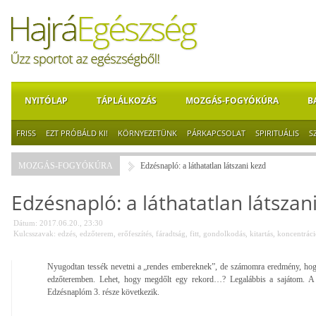
NYITÓLAP
TÁPLÁLKOZÁS
MOZGÁS-FOGYÓKÚRA
B
FRISS
EZT PRÓBÁLD KI!
KÖRNYEZETÜNK
PÁRKAPCSOLAT
SPIRITUÁLIS
S
MOZGÁS-FOGYÓKÚRA
Edzésnapló: a láthatatlan látszani kezd
Edzésnapló: a láthatatlan látszan
Dátum: 2017.06.20., 23:30
Kulcsszavak:
edzés
,
edzőterem
,
erőfeszítés
,
fáradtság
,
fitt
,
gondolkodás
,
kitartás
,
koncentráci
Nyugodtan tessék nevetni a „rendes embereknek”, de számomra eredmény, hog
edzőteremben. Lehet, hogy megdőlt egy rekord…? Legalábbis a sajátom. A vál
Edzésnaplóm 3. része következik.