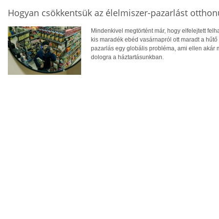
Hogyan csökkentsük az élelmiszer-pazarlást ottho
Mindenkivel megtörtént már, hogy elfelejtett fel
kis maradék ebéd vasárnapról ott maradt a hűtő s
pazarlás egy globális probléma, ami ellen akár
dologra a háztartásunkban.