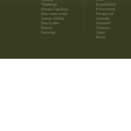
Táplálkozás
Ezt próbáld ki!
Mozgás-Fogyókúra
Környezetünk
Baba-mama-család
Párkapcsolat
Testünk védelme
Spirituális
Elme és lélek
Szabadidő
Életmód
Vélemény
Sportvilág
Ajánló
Bulvár