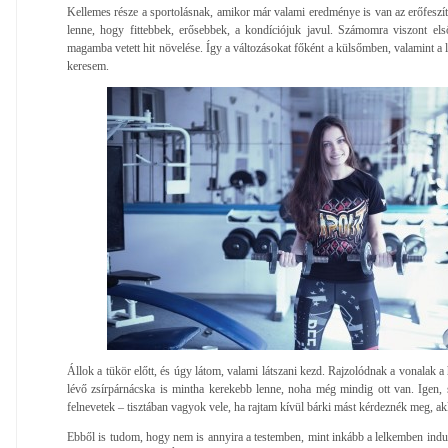
Kellemes része a sportolásnak, amikor már valami eredménye is van az erőfesz
lenne, hogy fittebbek, erősebbek, a kondíciójuk javul. Számomra viszont els
magamba vetett hit növelése. Így a változásokat főként a külsőmben, valamint 
keresem.
Állok a tükör előtt, és úgy látom, valami látszani kezd. Rajzolódnak a vonalak 
lévő zsírpárnácska is mintha kerekebb lenne, noha még mindig ott van. Igen,
felnevetek – tisztában vagyok vele, ha rajtam kívül bárki mást kérdeznék meg, 
Ebből is tudom, hogy nem is annyira a testemben, mint inkább a lelkemben indul