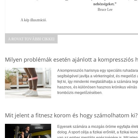
nehézségeket.”
Bruce Lee
A kép illusztráció.
A ROVAT TOVÁBBI CIKKEI
Milyen problémák esetén ajánlott a kompressziós 
A kompressziós harisnya egy speciális ruhadarab
segítségével javítja a vérkeringést, és megelőz
fejt ki, így mindenki megtalálhatja a számára 
hasznos, és különösen hasznos krónikus vénás e
trombózis megelőzésében.
Mit jelent a fitnesz korom és hogy számolhatom ki?
Egyesek számára a mozgás öröme egyfajta élet
dolog. A sport célja a fizikai erőnlét, a fizikai kon
van az ember mentális egészségére is. Mit jelen