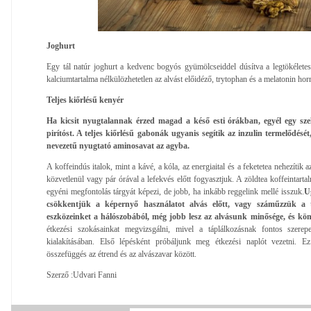
Joghurt
Egy tál natúr joghurt a kedvenc bogyós gyümölcseiddel dúsítva a legtökéletes
kalciumtartalma nélkülözhetetlen az alvást előidéző, trytophan és a melatonin h
Teljes kiőrlésű kenyér
Ha kicsit nyugtalannak érzed magad a késő esti órákban, egyél egy szele
pirítóst. A teljes kiőrlésű gabonák ugyanis segítik az inzulin termelődését
nevezetű nyugtató aminosavat az agyba.
A koffeindús italok, mint a kávé, a kóla, az energiaital és a feketetea nehezítik 
közvetlenül vagy pár órával a lefekvés előtt fogyasztjuk. A zöldtea koffeintarta
egyéni megfontolás tárgyát képezi, de jobb, ha inkább reggelink mellé isszuk.
U
csökkentjük a képernyő használatot alvás előtt, vagy száműzzük a t
eszközeinket a hálószobából, még jobb lesz az alvásunk minősége, és könn
étkezési szokásainkat megvizsgálni, mivel a táplálkozás­nak fontos szere
kialakításában. El­ső lépésként próbáljunk meg étke­zési naplót vezetni. Ez
összefüggés az étrend és az alvászavar között.
Szerző :Udvari Fanni