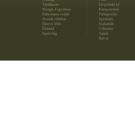
Táplálkozás
Ezt próbáld ki!
Mozgás-Fogyókúra
Környezetünk
Baba-mama-család
Párkapcsolat
Testünk védelme
Spirituális
Elme és lélek
Szabadidő
Életmód
Vélemény
Sportvilág
Ajánló
Bulvár