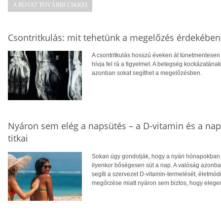
A ROVAT TOVÁBBI CIKKEI
Csontritkulás: mit tehetünk a megelőzés érdekében
A csontritkulás hosszú éveken át tünetmentesen a
hívja fel rá a figyelmet. A betegség kockázatána
azonban sokat segíthet a megelőzésben.
Nyáron sem elég a napsütés – a D-vitamin és a na
titkai
Sokan úgy gondolják, hogy a nyári hónapokban f
ilyenkor bőségesen süt a nap. A valóság azonba
segíti a szervezet D-vitamin-termelését, életm
megőrzése miatt nyáron sem biztos, hogy eleg