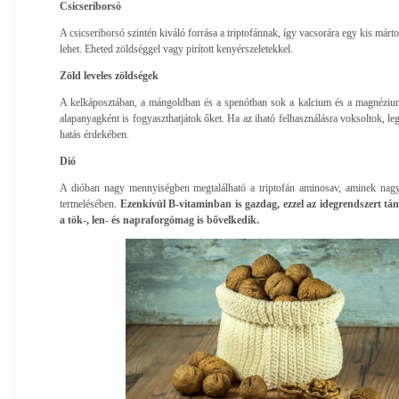
Csicseriborsó
A csicseriborsó szintén kiváló forrása a triptofánnak, így vacsorára egy kis már
lehet. Eheted zöldséggel vagy pirított kenyérszeletekkel.
Zöld leveles zöldségek
A kelkáposztában, a mángoldban és a spenótban sok a kalcium és a magnézium 
alapanyagként is fogyaszthatjátok őket. Ha az iható felhasználásra voksoltok, lega
hatás érdekében.
Dió
A dióban nagy mennyiségben megtalálható a triptofán aminosav, aminek nag
termelésében.
Ezenkívül B-vitaminban is gazdag, ezzel az idegrendszert tá
a tök-, len- és napraforgómag is bővelkedik.