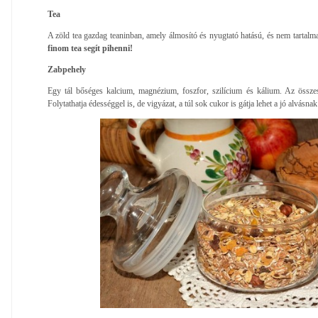
Tea
A zöld tea gazdag teaninban, amely álmosító és nyugtató hatású, és nem tartalmaz
finom tea segít pihenni!
Zabpehely
Egy tál bőséges kalcium, magnézium, foszfor, szilícium és kálium. Az összes
Folytathatja édességgel is, de vigyázat, a túl sok cukor is gátja lehet a jó alvásnak