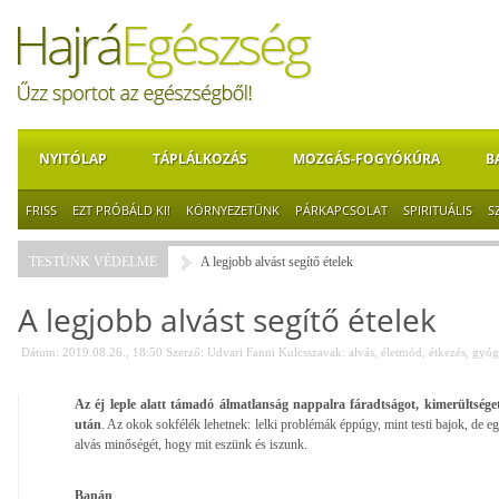
NYITÓLAP
TÁPLÁLKOZÁS
MOZGÁS-FOGYÓKÚRA
B
FRISS
EZT PRÓBÁLD KI!
KÖRNYEZETÜNK
PÁRKAPCSOLAT
SPIRITUÁLIS
S
TESTÜNK VÉDELME
A legjobb alvást segítő ételek
A legjobb alvást segítő ételek
Dátum: 2019.08.26., 18:50
Szerző:
Udvari Fanni
Kulcsszavak:
alvás
,
életmód
,
étkezés
,
gyóg
Az éj leple alatt támadó álmatlanság nappalra fáradtságot, kimerültsége
után
. Az okok sokfélék lehetnek: lelki problémák éppúgy, mint testi bajok, de eg
alvás minőségét, hogy mit eszünk és iszunk.
Banán