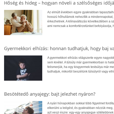
Hőség és hideg – hogyan növeli a szélsőséges időjá
Az elmúlt években egyre gyakrabban tapasztalhat
hosszú hőhullámok nehezítik a mindennapokat, té
érkezhetnek. A klímaváltozás következtében a 
ami nemcsak a komfortérzetünket befolyásolja, 
Gyermekkori elhízás: honnan tudhatjuk, hogy baj v
A gyermekkori elhízás világszerte egyre nagyo
sem kivétel. A túlsúly már gyermekkorban is hatá
felismerjük, ha egy kisgyermek testsúlya már 
tudhatjuk, mikortól beszélünk túlsúlyról vagy elh
Besötétedő anyajegy: bajt jelezhet nyáron?
A nyári hónapokban sokkal több figyelmet fordít
elkerülni a leégést, és gyakrabban nézzük meg,
azt veszi észre: egy-egy anyajegye sötétebbnek 