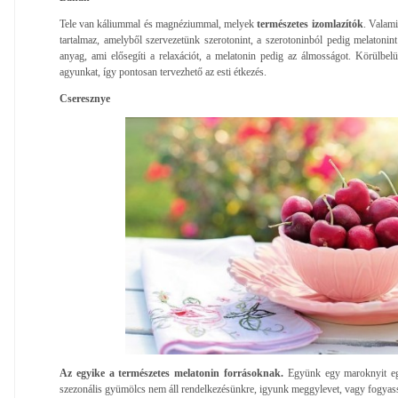
Tele van káliummal és magnéziummal, melyek
természetes izomlazítók
. Valami
tartalmaz, amelyből szervezetünk szerotonint, a szerotoninból pedig melatonint
anyag, ami elősegíti a relaxációt, a melatonin pedig az álmosságot. Körülbelül
agyunkat, így pontosan tervezhető az esti étkezés.
Cseresznye
Az egyike a természetes melatonin forrásoknak.
Együnk egy maroknyit egy
szezonális gyümölcs nem áll rendelkezésünkre, igyunk meggylevet, vagy fogyasszu