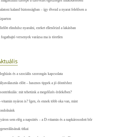
 magnézium szerepe a szervezet egészséges működésében
alatoni kaland biztonságban – így élvezd a nyarat felelősen a
ízparton
ielőtt elindulsz nyaralni, ezeket ellenőrizd a lakásban
 fogathajtó versenyek varázsa ma is töretlen
ktuális
eghízás és a szociális szorongás kapcsolata
ályaválasztás előtt – hasznos tippek a jó döntéshez
sontritkulás: mit tehetünk a megelőzés érdekében?
-vitamin nyáron is? Igen, és ennek több oka van, mint
ondolnánk
yáron sem elég a napsütés – a D-vitamin és a napkárosodott bőr
egenerálásának titkai