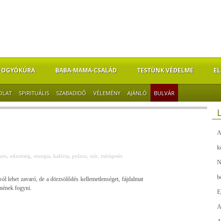
FOGYÓKÚRA
BABA-MAMA-CSALÁD
TESTÜNK VÉDELME
EL
OLAT
SPIRITUÁLIS
SZABADIDŐ
VÉLEMÉNY
AJÁNLÓ
BULVÁR
A
k
zés
,
edzettség
,
energia
,
kalória
,
pulzus
,
zsír
,
zsírégetés
N
b
l lehet zavaró, de a dörzsölődés kellemetlenséget, fájdalmat
tnének fogyni.
E
A