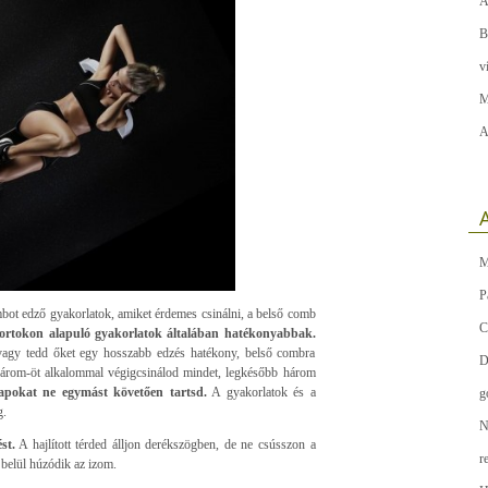
A
B
v
M
A
A
M
P
bot edző gyakorlatok, amiket érdemes csinálni, a belső comb
C
portokon alapuló gyakorlatok általában hatékonyabbak.
 vagy tedd őket egy hosszabb edzés hatékony, belső combra
D
i három-öt alkalommal végigcsinálod mindet, legkésőbb három
pokat ne egymást követően tartsd.
A gyakorlatok és a
g
g.
N
st.
A hajlított térded álljon derékszögben, de ne csússzon a
r
y belül húzódik az izom.