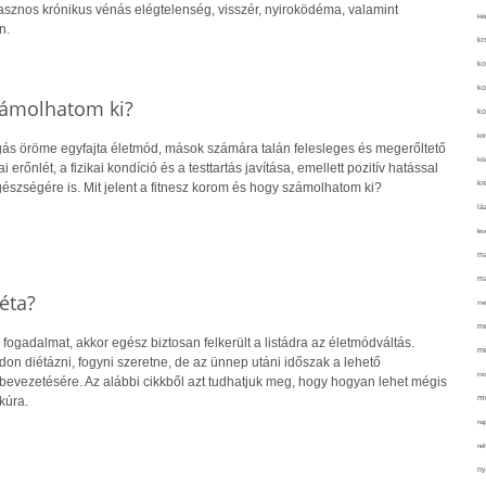
sznos krónikus vénás elégtelenség, visszér, nyiroködéma, valamint
kié
n.
ki
ko
ko
számolhatom ki?
ko
kör
s öröme egyfajta életmód, mások számára talán felesleges és megerőltető
köz
ai erőnlét, a fizikai kondíció és a testtartás javítása, emellett pozitív hatással
kr
észségére is. Mit jelent a fitnesz korom és hogy számolhatom ki?
lá
lev
ma
ma
éta?
me
me
 fogadalmat, akkor egész biztosan felkerült a listádra az életmódváltás.
mé
n diétázni, fogyni szeretne, de az ünnep utáni időszak a lehető
mo
 bevezetésére. Az alábbi cikkből azt tudhatjuk meg, hogy hogyan lehet mégis
mu
kúra.
na
ne
ny