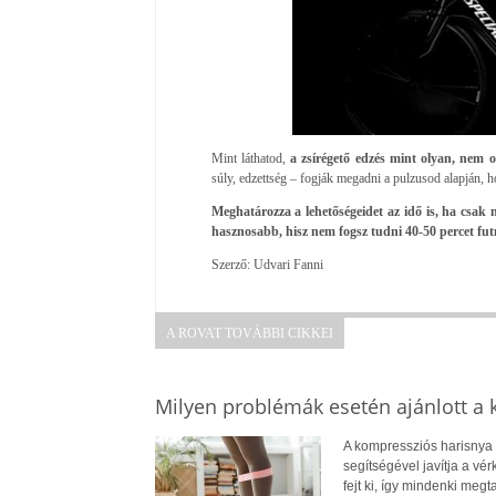
Mint láthatod,
a zsírégető edzés mint olyan, nem o
súly, edzettség – fogják megadni a pulzusod alapján, 
Meghatározza a lehetőségeidet az idő is, ha csak
hasznosabb, hisz nem fogsz tudni 40-50 percet futn
Szerző: Udvari Fanni
A ROVAT TOVÁBBI CIKKEI
Milyen problémák esetén ajánlott a
A kompressziós harisnya 
segítségével javítja a vé
fejt ki, így mindenki me