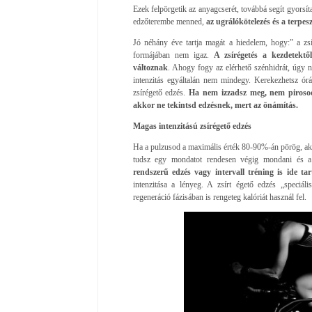
Ezek felpörgetik az anyagcserét, továbbá segít gyorsíta
edzőterembe menned,
az ugrálókötelezés és a terpes
Jó néhány éve tartja magát a hiedelem, hogy:” a zs
formájában nem igaz.
A zsírégetés a kezdetekt
változnak
. Ahogy fogy az elérhető szénhidrát, úgy 
intenzitás egyáltalán nem mindegy. Kerekezhetsz ór
zsírégető edzés.
Ha nem izzadsz meg, nem pirosod
akkor ne tekintsd edzésnek, mert az önámítás.
Magas intenzitású zsírégető edzés
Ha a pulzusod a maximális érték 80-90%-án pörög, ak
tudsz egy mondatot rendesen végig mondani és a 
rendszerű edzés vagy intervall tréning is ide tar
intenzitása a lényeg. A zsírt égető edzés „speciá
regeneráció fázisában is rengeteg kalóriát használ fel.