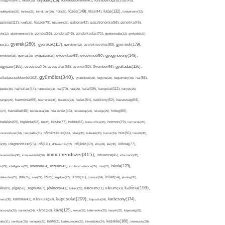
folyadék(119),
khagyma(47),
folsav(25),
folyadékbevitel(40),
folyadékfogyasztás(45),
főzés(149),
futás(132),
yadékpótlás(29),
fontos(25),
forralt bor(26),
Föld(27),
friss(44),
futóverseny(32),
ggőség(112),
fürdő(26),
fűszer(79),
fűszerek(28),
gabona(42),
gasztronómia(58),
genetika(45),
tén(32),
gluténmentes(34),
gomba(53),
gondolat(43),
gondolkodás(71),
gondoskodás(33),
gyakorlat(29),
gyerek(260),
gyermek(179),
gyerekek(117),
ász(31),
gyerekkor(32),
gyereknevelés(83),
gyógynövény(149),
ermekkor(36),
gyertya(28),
gyógyászat(36),
gyógyítás(69),
gyógymód(50),
ógyszer(165),
gyulladás(126),
gyógytea(40),
gyógyulás(85),
gyomor(62),
Gyömbér(66),
gyümölcs(340),
ulladáscsökkentő(102),
gyümölcslé(28),
hagyma(28),
hagyomány(36),
haj(85),
hangulat(112),
ápolás(36),
hajhullás(44),
hajmosás(24),
hal(70),
hála(25),
halál(39),
hányás(25),
yinger(25),
harmónia(69),
hasmenés(35),
hasznos(24),
hatás(84),
hatékony(52),
házasság(64),
i(27),
háziállat(48),
házimunka(28),
háztartás(43),
hétköznap(24),
hétvége(25),
hideg(80),
dratálás(69),
higiénia(52),
hit(26),
hízás(77),
hobbi(62),
home office(26),
hormon(79),
hormonok(25),
rmonrendszer(24),
hozzáállás(31),
hőmérséklet(44),
hőség(36),
hulladék(33),
humor(24),
hús(86),
húsvét(36),
idő(111),
ő(30),
idegrendszer(75),
időbeosztás(32),
időjárás(69),
idős(24),
illat(30),
illóolaj(77),
immunrendszer(315),
munerősítés(30),
immunerősítő(36),
influenza(45),
információ(33),
iskola(123),
er(29),
intelligencia(28),
internet(64),
inzulin(42),
inzulinrezisztencia(35),
írás(27),
olakezdés(25),
ital(75),
ivás(27),
íz(39),
izgalom(27),
izom(91),
izomzat(24),
ízület(54),
járvány(35),
kalória(193),
ték(89),
jóga(56),
Joghurt(67),
jótékony(41),
kaland(28),
kalcium(71),
kálium(50),
kapcsolat(209),
karácsony(174),
masz(30),
kamilla(41),
Kánikula(59),
káposzta(24),
kávé(125),
ácsonyfa(25),
karantén(34),
káros(53),
keksz(29),
kellemetlen(29),
kenyér(32),
képesség(28),
kezelés(166),
dés(31),
kerékpár(25),
keringés(26),
kert(52),
kertészkedés(26),
készülődés(24),
kézmosás(28),