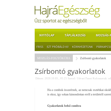
NYITÓLAP
TÁPLÁLKOZÁS
MOZGÁS-
FRISS
EZT PRÓBÁLD KI!
KÖRNYEZETÜNK
PÁRKAPCS
MOZGÁS-FOGYÓKÚRA
Zsírbontó gyakorlatok
Zsírbontó gyakorlatok
Dátum: 2020.10.05., 05:25
Szerző:
Udvari Fanni
Kulcsszavak:
ed
Ha a combok összeérnek, az nemcsak esztétikai okokbó
is okoz, így sokan kimondottan erről a területről szere
Gyakorlatok belső combra