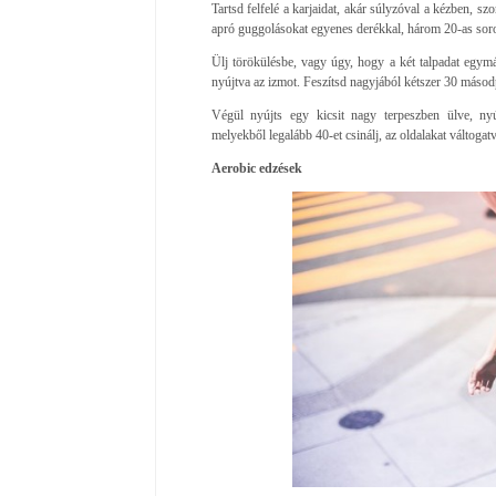
Tartsd felfelé a karjaidat, akár súlyzóval a kézben, sz
apró guggolásokat egyenes derékkal, három 20-as sor
Ülj törökülésbe, vagy úgy, hogy a két talpadat egymá
nyújtva az izmot. Feszítsd nagyjából kétszer 30 másod
Végül nyújts egy kicsit nagy terpeszben ülve, nyúj
melyekből legalább 40-et csinálj, az oldalakat váltogatv
Aerobic edzések