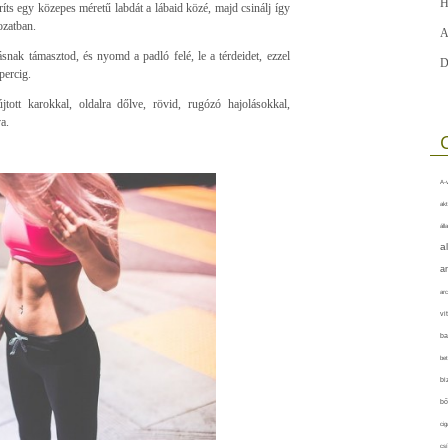
H
oríts egy közepes méretű labdát a lábaid közé, majd csinálj így
ozatban.
A
snak támasztod, és nyomd a padló felé, le a térdeidet, ezzel
D
percig.
tott karokkal, oldalra dőlve, rövid, rugózó hajolásokkal,
a.
A-v
akt
áll
a
a
arc
vi
ba
bet
bi
bő
cig
csí