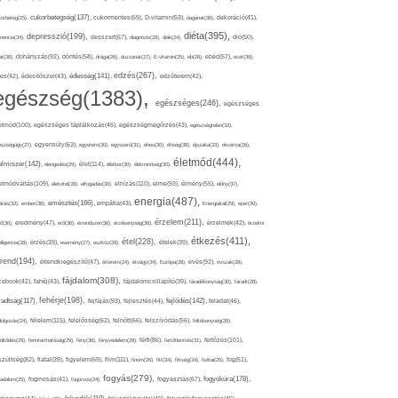
cukorbetegség(137),
orbeteg(25),
cukormentes(69),
D-vitamin(53),
daganat(36),
dekoráció(41),
diéta(395),
depresszió(199),
mencia(34),
desszert(67),
diagnózis(28),
diák(24),
dió(50),
dohányzás(92),
at(38),
döntés(58),
drága(26),
duzzanat(27),
E-vitamin(25),
eb(26),
ebéd(57),
ecet(38),
edzés(267),
édesség(141),
es(42),
édesítőszer(43),
edzőterem(42),
egészség(1383),
egészséges(246),
egészséges
etmód(100),
egészséges táplálkozás(45),
egészségmegőrzés(43),
egészségtelen(32),
észségügy(27),
egyensúly(63),
egyetem(30),
egyszerű(31),
éhes(30),
éhség(38),
éjszaka(33),
ekcéma(26),
életmód(444),
elmiszer(142),
élet(114),
elengedés(29),
életkor(30),
életminőség(30),
etmódváltás(109),
elhízás(110),
elme(93),
életvitel(28),
elfogadás(30),
élmény(55),
előny(37),
energia(487),
emésztés(166),
árás(32),
ember(38),
empátia(43),
Energiaital(29),
eper(30),
érzelem(211),
ő(36),
eredmény(47),
erő(36),
érrendszer(36),
érzékenység(36),
érzelmek(42),
érzelmi
étkezés(411),
étel(228),
elligencia(28),
érzés(39),
esemény(27),
eszköz(28),
ételek(39),
trend(194),
evés(92),
étrendkiegészítő(47),
étterem(24),
étvágy(34),
Európa(28),
évszak(28),
fájdalom(308),
cebook(42),
fahéj(43),
fájdalomcsillapító(39),
fáradékonyság(30),
fáradt(28),
fehérje(198),
radtság(117),
fejfájás(93),
fejlődés(142),
fejlesztés(44),
feladat(46),
félelem(115),
dolgozás(24),
felelősség(62),
felnőtt(66),
felszívódás(56),
féltékenység(26),
fertőzés(101),
töltődés(29),
fenntarthatóság(29),
fény(36),
fényvédelem(28),
férfi(86),
fertőtlenítés(31),
film(111),
szültség(82),
fiatal(39),
figyelem(69),
finom(26),
fitt(34),
fittség(34),
fizikai(25),
fog(51),
fogyás(279),
fogyókúra(178),
gadalom(25),
fogmosás(41),
fogorvos(24),
fogyasztás(67),