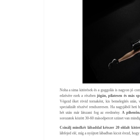
Noha a sima kitörések és a guggolás is nagyon jó com
edzésére ezek a részben
jógán, pilatesen és más s
Végezd őket rövid tornaként, kis bemelegítés után,
specializált részévé rendszeresen. Ha nagyjából het
hét után már látszani fog az eredmény.
A pihenőna
sorozatok között 30-60 másodpercet szünet van mindi
Csinálj mindkét lábaddal kétszer 20 oldalt kitöré
lábfejed elé, míg a nyújtott lábadban kicsit érezd, hog