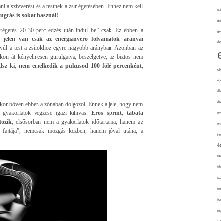
ni a szívverést és a testnek a zsír égetésében. Ehhez nem kell
cuk
zugrás is sokat használ!
de
írégetés 20-30 perc edzés után indul be” csak. Ez ebben a
div
ől jelen van csak az energianyerő folyamatok arányai
éd
nyúl a test a zsírokhoz egyre nagyobb arányban. Azonban az
ákon át kényelmesen gurulgatva, beszélgetve, az biztos nem
sz ki, nem emelkedik a pulzusod 100 fölé percenként,
él
eg
él
él
kor bőven ebben a zónában dolgozol. Ennek a jele, hogy nem
gyakorlatok végzése igazi kihívás.
Erős sprint, tabata
elv
tozik
, elsősorban nem a gyakorlatok időtartama, hanem az
erd
lis fajtája”, nemcsak mozgás közben, hanem jóval utána, a
int
é
fa
fá
fel
fel
fe
fo