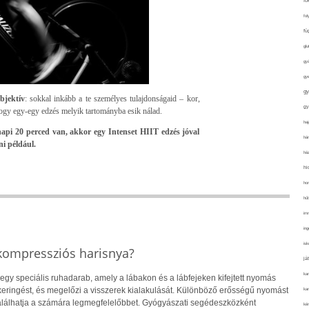
fo
fol
fü
glu
gy
gy
gy
bjektív
: sokkal inkább a te személyes tulajdonságaid – kor,
gy
hogy egy-egy edzés melyik tartományba esik nálad.
haj
 napi 20 perced van, akkor egy Intenset HIIT edzés jóval
hán
i például.
ház
hi
ho
hűt
im
ing
isk
 kompressziós harisnya?
já
ka
egy speciális ruhadarab, amely a lábakon és a lábfejeken kifejtett nyomás
rkeringést, és megelőzi a visszerek kialakulását. Különböző erősségű nyomást
kar
gtalálhatja a számára legmegfelelőbbet. Gyógyászati segédeszközként
kér