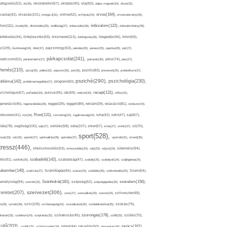
afigyelés(52),
ok(36),
okostelefon(57),
oktatás(40),
olaj(50),
olajos magvak(34),
olcsó(33),
olvasás(101),
orvos(164),
ívaolaj(42),
omega-3(31),
online(52),
orrfolyás(24),
orvostudomány(26),
thon(111),
önbizalom(122),
óvoda(26),
öltözködés(35),
önállóság(27),
önbecsülés(36),
önbizalomhiány(28),
önismeret(113),
értékelés(44),
önfejlesztés(59),
önkifejezés(26),
öregedés(46),
öröm(69),
z(109),
őszinteség(34),
ötlet(37),
pajzsmirigy(53),
pakolás(30),
panasz(25),
paprika(28),
pár(27),
párkapcsolat(241),
radicsom(52),
páratartalom(27),
pattanás(30),
pénz(74),
piac(27),
ihenés(210),
pizza(25),
pollen(32),
popcorn(35),
por(26),
pozitív(83),
prevenció(25),
probiotikum(37),
psziché(290),
pszichológia(230),
obléma(142),
problémamegoldás(27),
program(60),
recept(131),
zichológus(67),
puffadás(34),
pulzus(45),
rák(69),
reakció(33),
reflux(31),
generáció(46),
regenerálódás(28),
reggel(39),
reggeli(89),
reklám(39),
relaxáció(81),
rendszer(24),
Rost(131),
ndszeres(41),
rizs(34),
rozmaring(24),
rugalmasság(24),
ruha(42),
rutin(47),
sajt(67),
segítség(100),
séta(107),
láta(78),
sejt(27),
sérülés(58),
siker(67),
sírás(27),
smink(37),
só(70),
sport(528),
ozat(33),
sör(26),
spenót(27),
spiritualitás(28),
spórolás(37),
sportoló(31),
strand(35),
tressz(446),
sütemény(94),
stresszkezelés(53),
stresszoldás(34),
súly(25),
súlyzó(24),
szabadidő(142),
tés(91),
sütőtök(25),
szabadság(47),
szabály(25),
szabályok(24),
szájhigiénia(24),
akember(140),
szakítás(27),
Számítógép(46),
száraz(24),
szédülés(35),
székrekedés(25),
Szem(54),
Szénhidrát(181),
emélyiség(94),
szerelem(156),
szemét(32),
szépség(52),
szépségápolás(26),
szervezet(306),
zeretet(207),
szex(27),
szexualitás(25),
szezon(34),
szilveszter(48),
szív(109),
n(28),
színek(36),
szívbetegség(32),
szocializáció(30),
szódabikarbóna(35),
szokás(79),
szorongás(178),
okások(33),
szolárium(24),
szoptatás(33),
szórakozás(45),
szőlő(25),
szülés(70),
zülő(203),
tanács(161),
szülők(25),
szűrővizsgálat(34),
tablet(44),
takarítás(50),
támogatás(36),