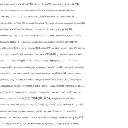
kikapcsolódás(106),
gés(25),
kiegyensúlyozott(26),
kihívás(43),
kimerültség(31),
kirándulás(84),
sgyerek(45),
kisgyermek(34),
kismama(38),
kitartás(50),
kockázat(34),
kocogás(24),
koffein(76),
kommunikáció(124),
koncentráció(94),
leszterin(76),
koleszterinszint(24),
kollagén(54),
konyha(149),
nditerem(51),
konfliktus(52),
kontroll(28),
kór(25),
kórház(29),
kórokozó(24),
kortizol(41),
könyv(106),
környezet(116),
zmetikum(40),
köhögés(40),
könyvajánló(24),
köret(30),
nyezetbarát(31),
környezetvédelem(78),
köröm(27),
kötődés(49),
következmény(33),
közérzet(43),
lekedés(26),
közösség(71),
közösségi média(27),
közösségi oldal(38),
kreatív(34),
kreativitás(79),
kritika(139),
kutatás(144),
kutya(100),
ém(62),
kultúra(36),
külföld(27),
kütyü(33),
lakás(65),
látás(34),
lélek(408),
z(42),
lazac(24),
légzés(49),
lehetőség(25),
lekvár(41),
lelki egészség(33),
levegő(42),
él(28),
Levendula(32),
leves(47),
lista(32),
liszt(36),
macska(33),
magány(42),
magas vérnyomás(28),
gnézium(70),
magvak(25),
magyar(25),
Magyarország(28),
magzat(25),
máj(60),
mandula(33),
marketing(31),
megelőzés(164),
sszázs(45),
medence(24),
meditáció(89),
megbetegedés(24),
megfázás(89),
glepetés(28),
megoldás(89),
melatonin(29),
meleg(74),
mellékhatás(24),
memória(72),
mennyiség(26),
nstruáció(50),
mentális(48),
mentális egészség(86),
menü(28),
méregtelenítés(48),
mese(40),
z(92),
migrén(27),
mindennapok(34),
minőség(33),
mobiltelefon(27),
modern(24),
módszer(68),
mogyoró(31),
mozgás(405),
motiváció(144),
sás(31),
mosoly(27),
mozgásforma(25),
mozi(42),
nka(182),
munkahely(92),
műtét(38),
művészet(29),
nagyszülő(27),
nap(35),
napfény(54),
napirend(35),
pozás(37),
napsütés(38),
naptej(32),
narancs(27),
nasi(31),
nassolás(41),
nátha(44),
negatív(50),
nyár(201),
nő(106),
növény(112),
hézség(36),
népszerű(42),
nevelés(83),
nevetés(30),
nők(42),
nyugalom(102),
aralás(90),
nyári szünet(27),
nyelv(26),
nyomelem(33),
nyugtató(29),
nyújtás(45),