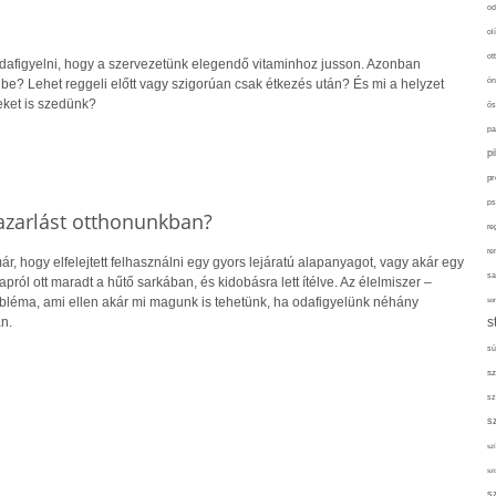
od
ol
ot
dafigyelni, hogy a szervezetünk elegendő vitaminhoz jusson. Azonban
ön
be? Lehet reggeli előtt vagy szigorúan csak étkezés után? És mi a helyzet
ket is szedünk?
ős
pa
p
pr
ps
azarlást otthonunkban?
re
re
r, hogy elfelejtett felhasználni egy gyors lejáratú alapanyagot, vagy akár egy
sa
ról ott maradt a hűtő sarkában, és kidobásra lett ítélve. Az élelmiszer –
obléma, ami ellen akár mi magunk is tehetünk, ha odafigyelünk néhány
sor
s
n.
sü
sz
sz
s
szí
sz
s