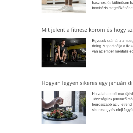
hasznos, és különösen ha
trombózis megelőzésébe
Mit jelent a fitnesz korom és hogy 
Egyesek számára a mozgá
dolog. A sport célja a fizik
van az ember mentális eg
Hogyan legyen sikeres egy januári di
Ha valaha tettél már újévi
Többségünk jellemző módo
legrosszabb az új étrend
sikeres egy év eleji fogyó