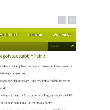
ME ÉS LÉLEK
ÉLETMÓD
SPORTVILÁG
Legolvasottabb híreink
z edzőpark nem játszótér – hogyan használjuk biztonságosan a
özösségi sporttereket?
arancsbőr ellen tudatosan – mit tehetünk a simább, feszesebb
őrért?
gy barátság vége: miért fáj ennyire, és hogyan lépjünk tovább?
 belső béke nem luxus, hanem tudatos döntés