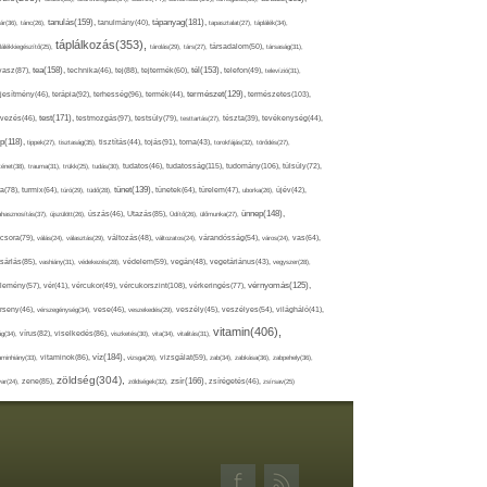
tápanyag(181),
tanulás(159),
ár(36),
tánc(26),
tanulmány(40),
tapasztalat(27),
táplálék(34),
táplálkozás(353),
lálékkiegészítő(25),
tárolás(29),
társ(27),
társadalom(50),
társaság(31),
tea(158),
tél(153),
vasz(87),
technika(46),
tej(88),
tejtermék(60),
telefon(49),
televízió(31),
terápia(92),
terhesség(96),
természet(129),
természetes(103),
ljesítmény(46),
termék(44),
test(171),
testmozgás(97),
rvezés(46),
testsúly(79),
testtartás(27),
tészta(39),
tevékenység(44),
pp(118),
tippek(27),
tisztaság(35),
tisztítás(44),
tojás(91),
torna(43),
torokfájás(32),
törődés(27),
tudatosság(115),
tudomány(106),
ténet(38),
trauma(31),
trükk(25),
tudás(30),
tudatos(46),
túlsúly(72),
tünet(139),
ra(78),
turmix(64),
túró(29),
tüdő(28),
tünetek(64),
türelem(47),
uborka(26),
újév(42),
ünnep(148),
ahasznosítás(37),
újszülött(26),
úszás(46),
Utazás(85),
Üdítő(26),
ülőmunka(27),
csora(79),
válás(24),
választás(29),
változás(48),
változatos(24),
várandósság(54),
város(24),
vas(64),
sárlás(85),
vashiány(31),
védekezés(28),
védelem(59),
vegán(48),
vegetáriánus(43),
vegyszer(28),
vércukorszint(108),
vérnyomás(125),
lemény(57),
vér(41),
vércukor(49),
vérkeringés(77),
rseny(46),
vérszegénység(34),
vese(46),
veszekedés(29),
veszély(45),
veszélyes(54),
világháló(41),
vitamin(406),
ág(34),
vírus(82),
viselkedés(86),
viszketés(30),
vita(34),
vitalitás(31),
víz(184),
aminhiány(33),
vitaminok(86),
vizsga(26),
vizsgálat(59),
zab(34),
zabkása(36),
zabpehely(36),
zöldség(304),
zsír(166),
ar(24),
zene(85),
zöldségek(32),
zsírégetés(46),
zsírsav(25)