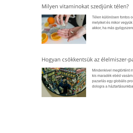
Milyen vitaminokat szedjünk télen?
Télen különösen fontos o
melyiket és mikor vegyük 
akkor, ha más gyógyszere
Hogyan csökkentsük az élelmiszer-p
Mindenkivel megtörtént má
kis maradék ebéd vasárnap
pazarlás egy globális pr
dologra a háztartásunkba