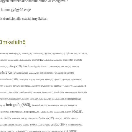
ogyan takarékoskodhatunk otthon az energiával?
 humor gyógyító ereje
iszfunkcionális család árnyékában
Címkefelhő
ajándék(95),
itamin(36),
adalékanyag(28),
adomány(26),
advent(40),
agy(80),
agyműködés(27),
akció(39),
alkohol(182),
ivitás(30),
alapanyag(30),
alkalmazás(28),
alkoholfogyasztás(36),
állapot(43),
állat(54),
allergia(122),
attartás(33),
állóképesség(42),
Alma(72),
almaecet(26),
aloe vera(33),
álom(34),
lvás(272),
alvászavar(66),
aminosav(33),
antibakteriális(42),
antibiotikum(47),
ntioxidáns(198),
anyagcsere(99),
anya(67),
anyuka(27),
apa(42),
ápolás(29),
applikáció(26),
ásványi anyag(111),
(29),
arcbőr(27),
ásványi anyagok(40),
asztma(47),
autó(46),
avokádó(36),
B-
tamin(41),
baba(82),
baktérium(89),
balaton(34),
baleset(51),
banán(53),
bántalmazás(24),
barát(48),
rátok(50),
barátság(58),
béke(29),
bélflóra(37),
bélrendszer(33),
bemelegítés(24),
beszélgetés(61),
betegség(550),
eg(34),
betegségek(39),
bevásárlás(28),
bicikli(25),
biológia(25),
bőr(221),
boldogság(125),
zalom(41),
biztonság(66),
bolt(31),
bor(36),
borogatás(28),
böjt(27),
C-vitamin(120),
rápolás(70),
brokkoli(29),
buli(24),
bűntudat(32),
cékla(28),
cél(57),
célok(30),
család(284),
aretta(38),
cikk(24),
Cink(24),
cipő(37),
citrom(61),
citromfű(26),
csecsemő(45),
cukor(194),
pés(26),
csoki(35),
csokoládé(71),
csomagolás(24),
csont(33),
csontritkulás(36),