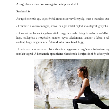
Az ugrókötelezéssel megmozgatod a teljes testedet
Szálkásítás
Az ugrókötelezés egy teljes értékű fitnesz sporttevékenység, mert a test teljes i
- Felsőtest: a köröző mozgás, amivel az ugrókötelet hajtod, erőkifejtést igényel a 
- Alsótest: az ismételt ugrások rövid vagy hosszabb ideig izomösszehúzódást
hogy csillapítsa a rezgéseket minden egyes alkalommal, amikor a lábad a tal
anélkül, hogy megnőnének.
Álmaid lába csak tőled függ!
- Hasizmok: a jó testtartás biztosítása és az egyensúly megőrzése érdekében, a
munkát végzel.
A hasizmok apránként elkezdenek kirajzolódni és vékonyabb