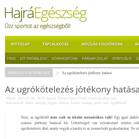
NYITÓLAP
TÁPLÁLKOZÁS
MOZGÁS-FOGYÓKÚRA
B
FRISS
EZT PRÓBÁLD KI!
KÖRNYEZETÜNK
PÁRKAPCSOLAT
SPIRITUÁLIS
S
MOZGÁS-FOGYÓKÚRA
Az ugrókötelezés jótékony hatásai
Az ugrókötelezés jótékony hatása
Dátum: 2021.05.30., 18:35
Szerző:
Udvari Fanni
Forrás:
képek:pixabay.com
Kulcsszavak:
edzés
,
energia
,
fogyás
,
kalória
,
kardió
,
kitartás
,
sport
,
szív
,
ugrálókötél
Nem, az ugrókötél
nem csak az iskolai tornaórákra való!
Egy igazi alakfo
számos jótékony hatással bír. Lehetőséged van szórakoztató módon szálk
ugrókötelezés által, amely vegyíti a kardió és az izomerősítő gyakorlatokat. Ne vá