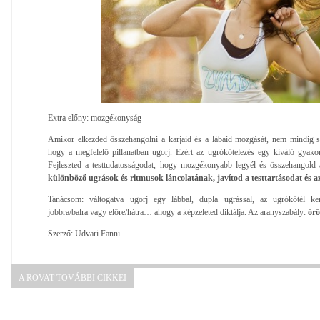
Extra előny: mozgékonyság
Amikor elkezded összehangolni a karjaid és a lábaid mozgását, nem mindig 
hogy a megfelelő pillanatban ugorj. Ezért az ugrókötelezés egy kiváló gyak
Fejleszted a testtudatosságodat, hogy mozgékonyabb legyél és összehangold
különböző ugrások és ritmusok láncolatának, javítod a testtartásodat és a
Tanácsom: váltogatva ugorj egy lábbal, dupla ugrással, az ugrókötél keres
jobbra/balra vagy előre/hátra… ahogy a képzeleted diktálja. Az aranyszabály:
örö
Szerző: Udvari Fanni
A ROVAT TOVÁBBI CIKKEI