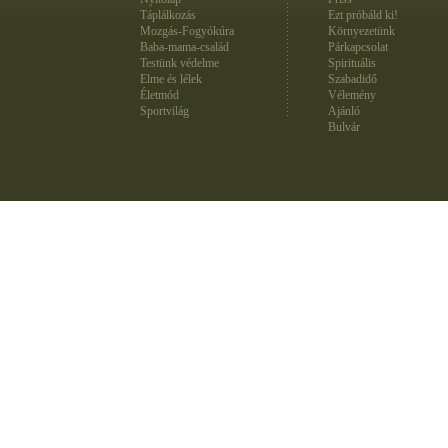
Táplálkozás
Ezt próbáld ki!
Mozgás-Fogyókúra
Környezetünk
Baba-mama-család
Párkapcsolat
Testünk védelme
Spirituális
Elme és lélek
Szabadidő
Életmód
Vélemény
Sportvilág
Ajánló
Bulvár