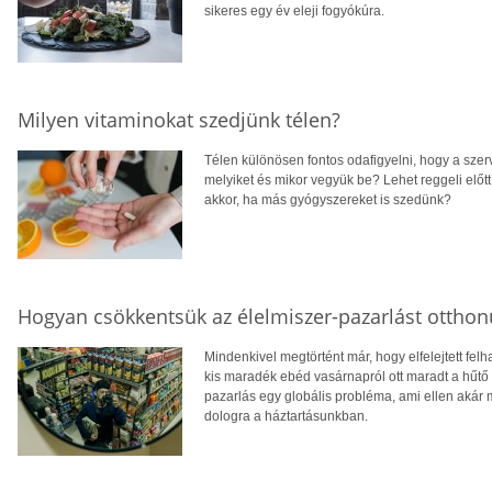
sikeres egy év eleji fogyókúra.
Milyen vitaminokat szedjünk télen?
Télen különösen fontos odafigyelni, hogy a sze
melyiket és mikor vegyük be? Lehet reggeli előt
akkor, ha más gyógyszereket is szedünk?
Hogyan csökkentsük az élelmiszer-pazarlást ottho
Mindenkivel megtörtént már, hogy elfelejtett fel
kis maradék ebéd vasárnapról ott maradt a hűtő s
pazarlás egy globális probléma, ami ellen akár
dologra a háztartásunkban.