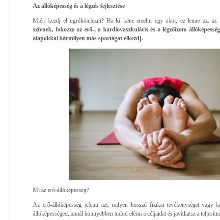
Az állóképesség és a légzés fejlesztése
Miért kezdj el ugrókötelezni? Ha ki kéne emelni egy okot, ez lenne az: az
szívnek, fokozza az erő-, a kardiovaszkuláris és a légzőizom állóképesség
alapokkal bármilyen más sportágat elkezdj.
Mi az erő-állóképesség?
Az erő-állóképesség jelenti azt, milyen hosszú fizikai tevékenységet vagy 
állóképességed, annál könnyebben tudod elérni a céljaidat és javíthatsz a teljesí