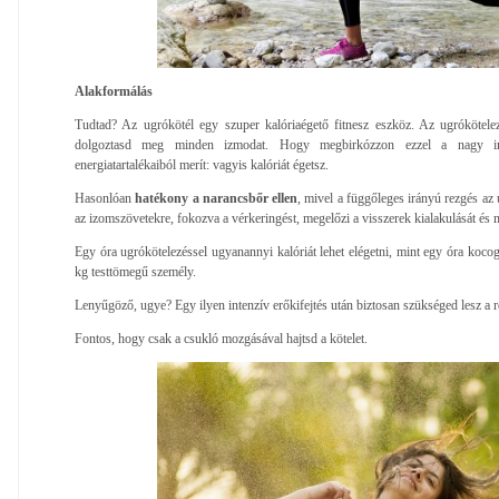
Alakformálás
Tudtad? Az ugrókötél egy szuper kalóriaégető fitnesz eszköz. Az ugrókötelez
dolgoztasd meg minden izmodat. Hogy megbirkózzon ezzel a nagy int
energiatartalékaiból merít: vagyis kalóriát égetsz.
Hasonlóan
hatékony a narancsbőr ellen
, mivel a függőleges irányú rezgés az 
az izomszövetekre, fokozva a vérkeringést, megelőzi a visszerek kialakulását és
Egy óra ugrókötelezéssel ugyanannyi kalóriát lehet elégetni, mint egy óra kocog
kg testtömegű személy.
Lenyűgöző, ugye? Egy ilyen intenzív erőkifejtés után biztosan szükséged lesz a r
Fontos, hogy csak a csukló mozgásával hajtsd a kötelet.