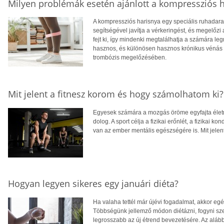
Milyen problémák esetén ajánlott a kompressziós 
A kompressziós harisnya egy speciális ruhadarab
segítségével javítja a vérkeringést, és megelőz
fejt ki, így mindenki megtalálhatja a számára 
hasznos, és különösen hasznos krónikus vénás e
trombózis megelőzésében.
Mit jelent a fitnesz korom és hogy számolhatom ki?
Egyesek számára a mozgás öröme egyfajta élet
dolog. A sport célja a fizikai erőnlét, a fizikai kon
van az ember mentális egészségére is. Mit jelen
Hogyan legyen sikeres egy januári diéta?
Ha valaha tettél már újévi fogadalmat, akkor egés
Többségünk jellemző módon diétázni, fogyni sze
legrosszabb az új étrend bevezetésére. Az alább