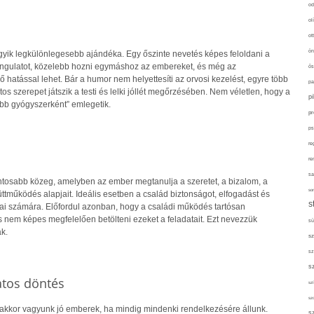
od
ol
ot
ön
gyik legkülönlegesebb ajándéka. Egy őszinte nevetés képes feloldani a
 hangulatot, közelebb hozni egymáshoz az embereket, és még az
ős
hatással lehet. Bár a humor nem helyettesíti az orvosi kezelést, egyre több
pa
tos szerepet játszik a testi és lelki jóllét megőrzésében. Nem véletlen, hogy a
p
obb gyógyszerként” emlegetik.
pr
ps
re
re
sa
ontosabb közeg, amelyben az ember megtanulja a szeretet, a bizalom, a
sor
tműködés alapjait. Ideális esetben a család biztonságot, elfogadást és
s
gjai számára. Előfordul azonban, hogy a családi működés tartósan
s nem képes megfelelően betölteni ezeket a feladatait. Ezt nevezzük
sü
k.
sz
sz
s
atos döntés
szí
sz
 akkor vagyunk jó emberek, ha mindig mindenki rendelkezésére állunk.
s