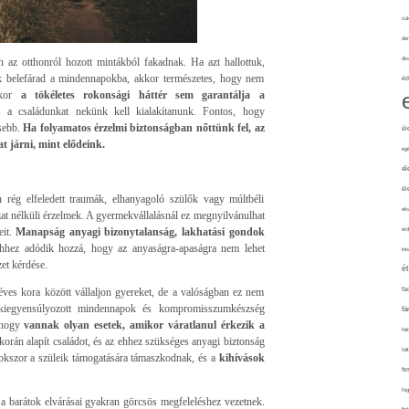
cuk
de
div
 az otthonról hozott mintákból fakadnak. Ha azt hallottuk,
nk belefárad a mindennapokba, akkor természetes, hogy nem
éd
kkor
a tökéletes rokonsági háttér sem garantálja a
és a családunkat nekünk kell kialakítanunk. Fontos, hogy
esebb.
Ha folyamatos érzelmi biztonságban nőttünk fel, az
él
t járni, mint elődeink.
eg
él
él
rég elfeledett traumák, elhanyagoló szülők vagy múltbéli
elv
t nélküli érzelmek. A gyermekvállalásnál ez megnyilvánulhat
it.
Manapság anyagi bizonytalanság, lakhatási gondok
erd
hez adódik hozzá, hogy az anyaságra-apaságra nem lehet
int
et kérdése.
é
éves kora között vállaljon gyereket, de a valóságban ez nem
fa
, kiegyensúlyozott mindennapok és kompromisszumkészség
fá
 hogy
vannak olyan esetek, amikor váratlanul érkezik a
fel
orán alapít családot, és az ehhez szükséges anyagi biztonság
fel
sokszor a szüleik támogatására támaszkodnak, és a
kihívások
fe
fo
a barátok elvárásai gyakran görcsös megfeleléshez vezetnek.