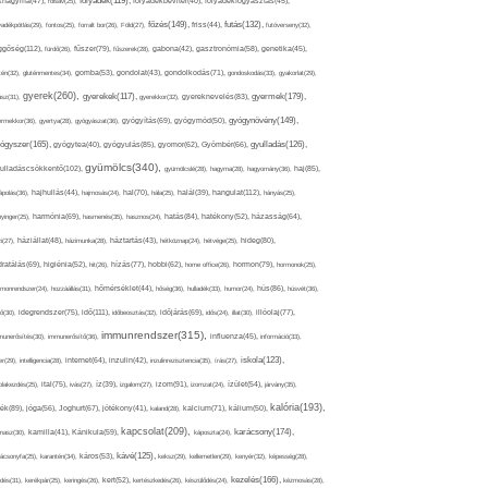
folyadék(119),
khagyma(47),
folsav(25),
folyadékbevitel(40),
folyadékfogyasztás(45),
főzés(149),
futás(132),
yadékpótlás(29),
fontos(25),
forralt bor(26),
Föld(27),
friss(44),
futóverseny(32),
ggőség(112),
fürdő(26),
fűszer(79),
fűszerek(28),
gabona(42),
gasztronómia(58),
genetika(45),
tén(32),
gluténmentes(34),
gomba(53),
gondolat(43),
gondolkodás(71),
gondoskodás(33),
gyakorlat(29),
gyerek(260),
gyermek(179),
gyerekek(117),
ász(31),
gyerekkor(32),
gyereknevelés(83),
gyógynövény(149),
ermekkor(36),
gyertya(28),
gyógyászat(36),
gyógyítás(69),
gyógymód(50),
ógyszer(165),
gyulladás(126),
gyógytea(40),
gyógyulás(85),
gyomor(62),
Gyömbér(66),
gyümölcs(340),
ulladáscsökkentő(102),
gyümölcslé(28),
hagyma(28),
hagyomány(36),
haj(85),
hangulat(112),
ápolás(36),
hajhullás(44),
hajmosás(24),
hal(70),
hála(25),
halál(39),
hányás(25),
yinger(25),
harmónia(69),
hasmenés(35),
hasznos(24),
hatás(84),
hatékony(52),
házasság(64),
i(27),
háziállat(48),
házimunka(28),
háztartás(43),
hétköznap(24),
hétvége(25),
hideg(80),
dratálás(69),
higiénia(52),
hit(26),
hízás(77),
hobbi(62),
home office(26),
hormon(79),
hormonok(25),
rmonrendszer(24),
hozzáállás(31),
hőmérséklet(44),
hőség(36),
hulladék(33),
humor(24),
hús(86),
húsvét(36),
idő(111),
ő(30),
idegrendszer(75),
időbeosztás(32),
időjárás(69),
idős(24),
illat(30),
illóolaj(77),
immunrendszer(315),
munerősítés(30),
immunerősítő(36),
influenza(45),
információ(33),
iskola(123),
er(29),
intelligencia(28),
internet(64),
inzulin(42),
inzulinrezisztencia(35),
írás(27),
olakezdés(25),
ital(75),
ivás(27),
íz(39),
izgalom(27),
izom(91),
izomzat(24),
ízület(54),
járvány(35),
kalória(193),
ték(89),
jóga(56),
Joghurt(67),
jótékony(41),
kaland(28),
kalcium(71),
kálium(50),
kapcsolat(209),
karácsony(174),
masz(30),
kamilla(41),
Kánikula(59),
káposzta(24),
kávé(125),
ácsonyfa(25),
karantén(34),
káros(53),
keksz(29),
kellemetlen(29),
kenyér(32),
képesség(28),
kezelés(166),
dés(31),
kerékpár(25),
keringés(26),
kert(52),
kertészkedés(26),
készülődés(24),
kézmosás(28),