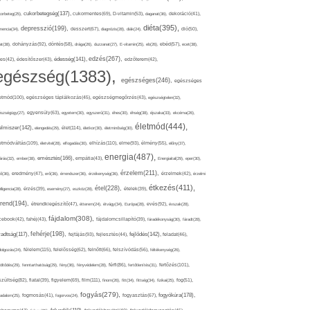
cukorbetegség(137),
orbeteg(25),
cukormentes(69),
D-vitamin(53),
daganat(36),
dekoráció(41),
diéta(395),
depresszió(199),
mencia(34),
desszert(67),
diagnózis(28),
diák(24),
dió(50),
dohányzás(92),
at(38),
döntés(58),
drága(26),
duzzanat(27),
E-vitamin(25),
eb(26),
ebéd(57),
ecet(38),
edzés(267),
édesség(141),
es(42),
édesítőszer(43),
edzőterem(42),
egészség(1383),
egészséges(246),
egészséges
etmód(100),
egészséges táplálkozás(45),
egészségmegőrzés(43),
egészségtelen(32),
észségügy(27),
egyensúly(63),
egyetem(30),
egyszerű(31),
éhes(30),
éhség(38),
éjszaka(33),
ekcéma(26),
életmód(444),
elmiszer(142),
élet(114),
elengedés(29),
életkor(30),
életminőség(30),
etmódváltás(109),
elhízás(110),
elme(93),
életvitel(28),
elfogadás(30),
élmény(55),
előny(37),
energia(487),
emésztés(166),
árás(32),
ember(38),
empátia(43),
Energiaital(29),
eper(30),
érzelem(211),
ő(36),
eredmény(47),
erő(36),
érrendszer(36),
érzékenység(36),
érzelmek(42),
érzelmi
étkezés(411),
étel(228),
elligencia(28),
érzés(39),
esemény(27),
eszköz(28),
ételek(39),
trend(194),
evés(92),
étrendkiegészítő(47),
étterem(24),
étvágy(34),
Európa(28),
évszak(28),
fájdalom(308),
cebook(42),
fahéj(43),
fájdalomcsillapító(39),
fáradékonyság(30),
fáradt(28),
fehérje(198),
radtság(117),
fejfájás(93),
fejlődés(142),
fejlesztés(44),
feladat(46),
félelem(115),
dolgozás(24),
felelősség(62),
felnőtt(66),
felszívódás(56),
féltékenység(26),
fertőzés(101),
töltődés(29),
fenntarthatóság(29),
fény(36),
fényvédelem(28),
férfi(86),
fertőtlenítés(31),
film(111),
szültség(82),
fiatal(39),
figyelem(69),
finom(26),
fitt(34),
fittség(34),
fizikai(25),
fog(51),
fogyás(279),
fogyókúra(178),
gadalom(25),
fogmosás(41),
fogorvos(24),
fogyasztás(67),