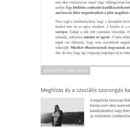
nem akar rendszeresen utazni vagy villámgyorsan karr
mellett.
Egy felelőtlen cselekedet konfliktushelyzet
ami hosszú időre megnehezítheti a jelen megélését 
Nem segít a körülményeken, hogy a társadalmi elvár
témává tette ezt az egész témakört. A közélet és a
szerepet.
Ezáltal a nők felé számtalan felszólítás 
szülniük, miközben
minden út egyed
i. A baba nélkü
joguk van eldönteni, hogy nem szeretnének maguk 
választják.
Mindkét elhatározásnak megvannak az e
élni, de tény, hogy egy csöppség rengeteget ad az emb
A ROVAT TOVÁBBI CIKKEI
Meghízás és a szociális szorongás k
A meghízás nemcsak fizik
túlsúly nem okoz automat
kialakulásához vagy fele
az önbizalom csökkenése