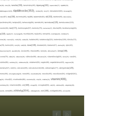
tápanyag(181),
tanulás(159),
ár(36),
tánc(26),
tanulmány(40),
tapasztalat(27),
táplálék(34),
táplálkozás(353),
lálékkiegészítő(25),
tárolás(29),
társ(27),
társadalom(50),
társaság(31),
tea(158),
tél(153),
vasz(87),
technika(46),
tej(88),
tejtermék(60),
telefon(49),
televízió(31),
terápia(92),
terhesség(96),
természet(129),
természetes(103),
ljesítmény(46),
termék(44),
test(171),
testmozgás(97),
rvezés(46),
testsúly(79),
testtartás(27),
tészta(39),
tevékenység(44),
pp(118),
tippek(27),
tisztaság(35),
tisztítás(44),
tojás(91),
torna(43),
torokfájás(32),
törődés(27),
tudatosság(115),
tudomány(106),
ténet(38),
trauma(31),
trükk(25),
tudás(30),
tudatos(46),
túlsúly(72),
tünet(139),
ra(78),
turmix(64),
túró(29),
tüdő(28),
tünetek(64),
türelem(47),
uborka(26),
újév(42),
ünnep(148),
ahasznosítás(37),
újszülött(26),
úszás(46),
Utazás(85),
Üdítő(26),
ülőmunka(27),
csora(79),
válás(24),
választás(29),
változás(48),
változatos(24),
várandósság(54),
város(24),
vas(64),
sárlás(85),
vashiány(31),
védekezés(28),
védelem(59),
vegán(48),
vegetáriánus(43),
vegyszer(28),
vércukorszint(108),
vérnyomás(125),
lemény(57),
vér(41),
vércukor(49),
vérkeringés(77),
rseny(46),
vérszegénység(34),
vese(46),
veszekedés(29),
veszély(45),
veszélyes(54),
világháló(41),
vitamin(406),
ág(34),
vírus(82),
viselkedés(86),
viszketés(30),
vita(34),
vitalitás(31),
víz(184),
aminhiány(33),
vitaminok(86),
vizsga(26),
vizsgálat(59),
zab(34),
zabkása(36),
zabpehely(36),
zöldség(304),
zsír(166),
ar(24),
zene(85),
zöldségek(32),
zsírégetés(46),
zsírsav(25)