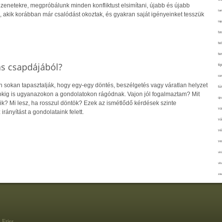
zenetekre, megpróbálunk minden konfliktust elsimítani, újabb és újabb
tan
 akik korábban már csalódást okoztak, és gyakran saját igényeinket tesszük
táp
ta
te
te
ás csapdájából?
ti
tör
sokan tapasztalják, hogy egy-egy döntés, beszélgetés vagy váratlan helyzet
tú
pokig is ugyanazokon a gondolatokon rágódnak. Vajon jól fogalmaztam? Mit
újr
ik? Mi lesz, ha rosszul döntök? Ezek az ismétlődő kérdések szinte
va
irányítást a gondolataink felett.
vá
vé
ve
vir
vit
zav
Friss