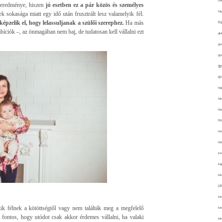
fo
eredménye, hiszen
jó esetben ez a pár közös és személyes
fol
 sokasága miatt egy idő után frusztrált lesz valamelyik fél.
épzelik el, hogy lelassuljanak a szülői szerephez.
Ha más
fü
íciók –, az önmagában nem baj, de tudatosan kell vállalni ezt
glu
gy
gy
gy
gy
haj
hán
ház
hi
ho
hűt
im
ing
isk
já
ka
ik félnek a kötöttségtől vagy nem találták meg a megfelelő
kar
t fontos, hogy utódot csak akkor érdemes vállalni, ha valaki
kér