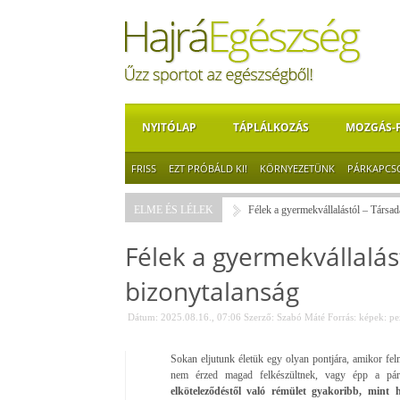
NYITÓLAP
TÁPLÁLKOZÁS
MOZGÁS-
FRISS
EZT PRÓBÁLD KI!
KÖRNYEZETÜNK
PÁRKAPCS
ELME ÉS LÉLEK
Félek a gyermekvállalástól – Társa
Félek a gyermekvállalá
bizonytalanság
Dátum: 2025.08.16., 07:06
Szerző:
Szabó Máté
Forrás:
képek: pe
Sokan eljutunk életük egy olyan pontjára, amikor fe
nem érzed magad felkészültnek, vagy épp a pár
elköteleződéstől való rémület gyakoribb, mint 