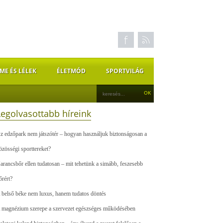
ME ÉS LÉLEK
ÉLETMÓD
SPORTVILÁG
Legolvasottabb híreink
z edzőpark nem játszótér – hogyan használjuk biztonságosan a
özösségi sporttereket?
arancsbőr ellen tudatosan – mit tehetünk a simább, feszesebb
őrért?
 belső béke nem luxus, hanem tudatos döntés
 magnézium szerepe a szervezet egészséges működésében