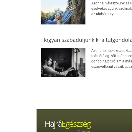
Azonnal válaszolunk az ü
esélyeket adunk azoknak,
az utolsó helyre.
Hogyan szabaduljunk ki a túlgondol
A rohanó hétköznapokban 
után órákig, sőt akár na
gondolhatott rólam a más
észrevétlenül veszik át az 
Nyitólap