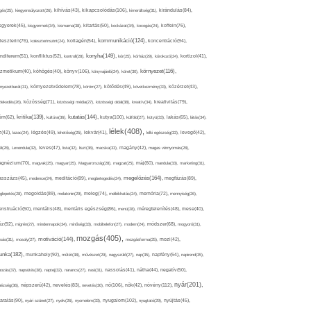
kikapcsolódás(106),
gés(25),
kiegyensúlyozott(26),
kihívás(43),
kimerültség(31),
kirándulás(84),
sgyerek(45),
kisgyermek(34),
kismama(38),
kitartás(50),
kockázat(34),
kocogás(24),
koffein(76),
kommunikáció(124),
koncentráció(94),
leszterin(76),
koleszterinszint(24),
kollagén(54),
konyha(149),
nditerem(51),
konfliktus(52),
kontroll(28),
kór(25),
kórház(29),
kórokozó(24),
kortizol(41),
könyv(106),
környezet(116),
zmetikum(40),
köhögés(40),
könyvajánló(24),
köret(30),
nyezetbarát(31),
környezetvédelem(78),
köröm(27),
kötődés(49),
következmény(33),
közérzet(43),
lekedés(26),
közösség(71),
közösségi média(27),
közösségi oldal(38),
kreatív(34),
kreativitás(79),
kritika(139),
kutatás(144),
kutya(100),
ém(62),
kultúra(36),
külföld(27),
kütyü(33),
lakás(65),
látás(34),
lélek(408),
z(42),
lazac(24),
légzés(49),
lehetőség(25),
lekvár(41),
lelki egészség(33),
levegő(42),
él(28),
Levendula(32),
leves(47),
lista(32),
liszt(36),
macska(33),
magány(42),
magas vérnyomás(28),
gnézium(70),
magvak(25),
magyar(25),
Magyarország(28),
magzat(25),
máj(60),
mandula(33),
marketing(31),
megelőzés(164),
sszázs(45),
medence(24),
meditáció(89),
megbetegedés(24),
megfázás(89),
glepetés(28),
megoldás(89),
melatonin(29),
meleg(74),
mellékhatás(24),
memória(72),
mennyiség(26),
nstruáció(50),
mentális(48),
mentális egészség(86),
menü(28),
méregtelenítés(48),
mese(40),
z(92),
migrén(27),
mindennapok(34),
minőség(33),
mobiltelefon(27),
modern(24),
módszer(68),
mogyoró(31),
mozgás(405),
motiváció(144),
sás(31),
mosoly(27),
mozgásforma(25),
mozi(42),
nka(182),
munkahely(92),
műtét(38),
művészet(29),
nagyszülő(27),
nap(35),
napfény(54),
napirend(35),
pozás(37),
napsütés(38),
naptej(32),
narancs(27),
nasi(31),
nassolás(41),
nátha(44),
negatív(50),
nyár(201),
nő(106),
növény(112),
hézség(36),
népszerű(42),
nevelés(83),
nevetés(30),
nők(42),
nyugalom(102),
aralás(90),
nyári szünet(27),
nyelv(26),
nyomelem(33),
nyugtató(29),
nyújtás(45),