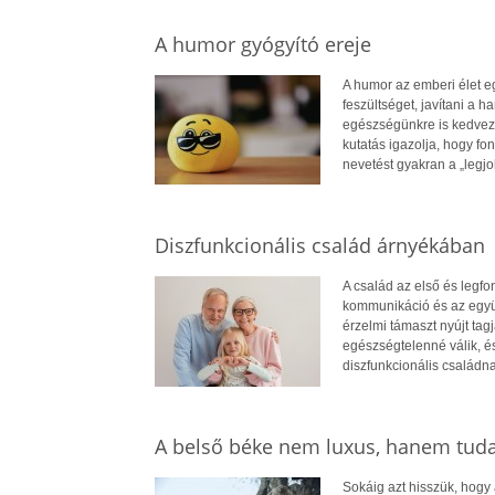
A humor gyógyító ereje
A humor az emberi élet e
feszültséget, javítani a
egészségünkre is kedvező 
kutatás igazolja, hogy fon
nevetést gyakran a „legj
Diszfunkcionális család árnyékában
A család az első és legf
kommunikáció és az együt
érzelmi támaszt nyújt ta
egészségtelenné válik, é
diszfunkcionális családna
A belső béke nem luxus, hanem tud
Sokáig azt hisszük, hogy