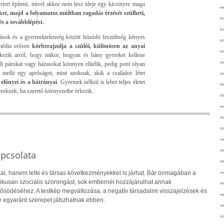
iert építeni, mivel akkor nem lesz ideje egy kicsinyre maga
kié
eket, majd a folyamatos múltban ragadás érzését szülheti,
ki
és a továbblépést.
ko
ások és a gyermektelenség között húzódó feszültség kényes
ko
 média erősen
körberajzolja a szülői, különösen az anyai
ko
érkezik arról, hogy mikor, hogyan és hány gyereket kellene
li párokat vagy házasokat könnyen elítélik, pedig pont olyan
kör
mellé egy apróságot, mint azoknak, akik a családos létet
köz
lőnyei és a hátrányai
. Gyermek nélkül is lehet teljes életet
kr
ereknek, ha szerető környezetbe érkezik.
lá
lev
ma
ma
me
me
apcsolata
mé
ai, hanem lelki és társas következményekkel is járhat. Bár önmagában a
mo
ikusan szociális szorongást, sok embernél hozzájárulhat annak
mu
rősödéséhez. A testkép megváltozása, a negatív társadalmi visszajelzések és
na
 egyaránt szerepet játszhatnak ebben.
ne
ny