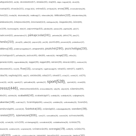
afigyelés(52),
ok(36),
okostelefon(57),
oktatás(40),
olaj(50),
olajos magvak(34),
olcsó(33),
olvasás(101),
orvos(164),
ívaolaj(42),
omega-3(31),
online(52),
orrfolyás(24),
orvostudomány(26),
thon(111),
önbizalom(122),
óvoda(26),
öltözködés(35),
önállóság(27),
önbecsülés(36),
önbizalomhiány(28),
önismeret(113),
értékelés(44),
önfejlesztés(59),
önkifejezés(26),
öregedés(46),
öröm(69),
z(109),
őszinteség(34),
ötlet(37),
pajzsmirigy(53),
pakolás(30),
panasz(25),
paprika(28),
pár(27),
párkapcsolat(241),
radicsom(52),
páratartalom(27),
pattanás(30),
pénz(74),
piac(27),
ihenés(210),
pizza(25),
pollen(32),
popcorn(35),
por(26),
pozitív(83),
prevenció(25),
probiotikum(37),
psziché(290),
pszichológia(230),
obléma(142),
problémamegoldás(27),
program(60),
recept(131),
zichológus(67),
puffadás(34),
pulzus(45),
rák(69),
reakció(33),
reflux(31),
generáció(46),
regenerálódás(28),
reggel(39),
reggeli(89),
reklám(39),
relaxáció(81),
rendszer(24),
Rost(131),
ndszeres(41),
rizs(34),
rozmaring(24),
rugalmasság(24),
ruha(42),
rutin(47),
sajt(67),
segítség(100),
séta(107),
láta(78),
sejt(27),
sérülés(58),
siker(67),
sírás(27),
smink(37),
só(70),
sport(528),
ozat(33),
sör(26),
spenót(27),
spiritualitás(28),
spórolás(37),
sportoló(31),
strand(35),
tressz(446),
sütemény(94),
stresszkezelés(53),
stresszoldás(34),
súly(25),
súlyzó(24),
szabadidő(142),
tés(91),
sütőtök(25),
szabadság(47),
szabály(25),
szabályok(24),
szájhigiénia(24),
akember(140),
szakítás(27),
Számítógép(46),
száraz(24),
szédülés(35),
székrekedés(25),
Szem(54),
Szénhidrát(181),
emélyiség(94),
szerelem(156),
szemét(32),
szépség(52),
szépségápolás(26),
szervezet(306),
zeretet(207),
szex(27),
szexualitás(25),
szezon(34),
szilveszter(48),
szív(109),
n(28),
színek(36),
szívbetegség(32),
szocializáció(30),
szódabikarbóna(35),
szokás(79),
szorongás(178),
okások(33),
szolárium(24),
szoptatás(33),
szórakozás(45),
szőlő(25),
szülés(70),
zülő(203),
tanács(161),
szülők(25),
szűrővizsgálat(34),
tablet(44),
takarítás(50),
támogatás(36),