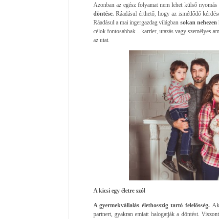
Azonban az egész folyamat nem lehet külső nyomás 
döntése.
Ráadásul érthető, hogy az ismétlődő kérdések
Ráadásul a mai ingergazdag világban
sokan nehezen k
célok fontosabbak – karrier, utazás vagy személyes amb
az utat.
A kicsi egy életre szól
A gyermekvállalás élethosszig tartó felelősség.
Ak
partnert, gyakran emiatt halogatják a döntést. Viszon