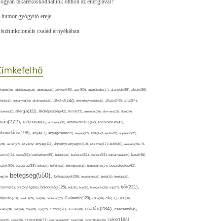
ogyan takarékoskodhatunk otthon az energiával?
 humor gyógyító ereje
iszfunkcionális család árnyékában
Címkefelhő
ajándék(95),
itamin(36),
adalékanyag(28),
adomány(26),
advent(40),
agy(80),
agyműködés(27),
akció(39),
alkohol(182),
ivitás(30),
alapanyag(30),
alkalmazás(28),
alkoholfogyasztás(36),
állapot(43),
állat(54),
allergia(122),
attartás(33),
állóképesség(42),
Alma(72),
almaecet(26),
aloe vera(33),
álom(34),
lvás(272),
alvászavar(66),
aminosav(33),
antibakteriális(42),
antibiotikum(47),
ntioxidáns(198),
anyagcsere(99),
anya(67),
anyuka(27),
apa(42),
ápolás(29),
applikáció(26),
ásványi anyag(111),
(29),
arcbőr(27),
ásványi anyagok(40),
asztma(47),
autó(46),
avokádó(36),
B-
tamin(41),
baba(82),
baktérium(89),
balaton(34),
baleset(51),
banán(53),
bántalmazás(24),
barát(48),
rátok(50),
barátság(58),
béke(29),
bélflóra(37),
bélrendszer(33),
bemelegítés(24),
beszélgetés(61),
betegség(550),
eg(34),
betegségek(39),
bevásárlás(28),
bicikli(25),
biológia(25),
bőr(221),
boldogság(125),
zalom(41),
biztonság(66),
bolt(31),
bor(36),
borogatás(28),
böjt(27),
C-vitamin(120),
rápolás(70),
brokkoli(29),
buli(24),
bűntudat(32),
cékla(28),
cél(57),
célok(30),
család(284),
aretta(38),
cikk(24),
Cink(24),
cipő(37),
citrom(61),
citromfű(26),
csecsemő(45),
cukor(194),
pés(26),
csoki(35),
csokoládé(71),
csomagolás(24),
csont(33),
csontritkulás(36),