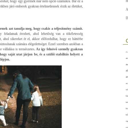
H
artnereket, hogy egy gyermek már nem opció számukra. Bár ez a
ikben járó emberek gyakran értelmetlennek érzik az életüket,
A
D
rmek azt tanulja meg, hogy csakis a teljesítmény számít.
 feladatnak érezheti, ahol lehetőség van a tökéletesség
, ahol sikereket ér el, akkor előfordulhat, hogy ez háttérbe
biztosítanak számára elégedettséget. Ezzel szemben azokban a
e vállalása is természetes
. Az így felnövő személy gyakran
A-v
gy saját utat járjon be, és a szülői stabilitás helyett a
akt
lépjen.
áll
a
a
arc
vi
ba
bet
bi
bő
cig
csí