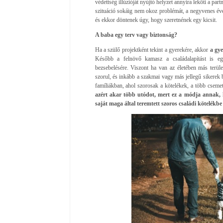
védettség illúzióját nyújtó helyzet annyira leköti a p
szituáció sokáig nem okoz problémát, a negyvenes éve
és ekkor döntenek úgy, hogy szeretnének egy kicsit.
A baba egy terv vagy biztonság?
Ha a szülő projektként tekint a gyerekére, akkor
a gye
Később a felnövő kamasz a családalapítást is egy
bezsebelésére. Viszont ha van az életében más terület
szorul, és inkább a szakmai vagy más jellegű sikerek 
famíliákban, ahol szorosak a kötelékek, a több csemet
azért akar több utódot, mert ez a módja annak, ho
saját maga által teremtett szoros családi kötelékbe 