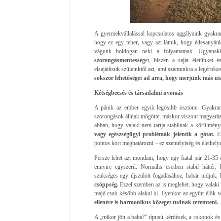
A gyermekvállalással kapcsolatos aggályaink gyakran
hogy ez egy teher, vagy azt láttuk, hogy édesanyá
vágunk boldogan neki a folyamatnak. Ugyana
szorongásmentesség
et, hiszen a saját életünket 
elsajátítsuk szüleinktől azt, ami számunkra a legérték
sokszor lehetőséget ad arra, hogy merjünk más uta
Kétségbeesés és társadalmi nyomás
A pánik az ember egyik legősibb ösztöne. Gyakran 
szorongások állnak mögötte, máskor viszont magyaráza
abban, hogy valaki nem tartja stabilnak a körülménye
vagy egészségügyi problémák jelentik a gátat.
Eh
pontos kort meghatározni – ez személyiség és élethelyz
Persze lehet azt mondani, hogy egy fiatal pár 21-35 
ennyire egyszerű. Normális esetben stabil háttér
szükséges egy újszülött fogadásához, habár tudjuk,
csöppség.
Ezzel szemben az is meglehet, hogy valaki k
majd csak később alakul ki. Ilyenkor az együtt élők 
ellenére is harmonikus közeget tudnak teremteni.
A „mikor jön a baba?” típusú kérdések, a rokonok és 