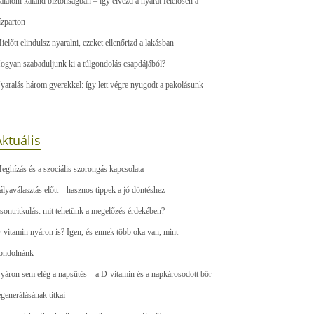
alatoni kaland biztonságban – így élvezd a nyarat felelősen a
ízparton
ielőtt elindulsz nyaralni, ezeket ellenőrizd a lakásban
ogyan szabaduljunk ki a túlgondolás csapdájából?
yaralás három gyerekkel: így lett végre nyugodt a pakolásunk
ktuális
eghízás és a szociális szorongás kapcsolata
ályaválasztás előtt – hasznos tippek a jó döntéshez
sontritkulás: mit tehetünk a megelőzés érdekében?
-vitamin nyáron is? Igen, és ennek több oka van, mint
ondolnánk
yáron sem elég a napsütés – a D-vitamin és a napkárosodott bőr
egenerálásának titkai