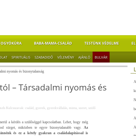
FOGYÓKÚRA
BABA-MAMA-CSALÁD
TESTÜNK VÉDELME
EL
OLAT
SPIRITUÁLIS
SZABADIDŐ
VÉLEMÉNY
AJÁNLÓ
BULVÁR
dalmi nyomás és bizonytalanság
A
stól – Társadalmi nyomás és
k
N
xels
Kulcsszavak:
család
,
gyerek
,
gyerekvállalás
,
minta
,
szeret
,
szülő
b
A
lmerül a kérdés a szülőséggel kapcsolatban. Lehet, hogy még
A
od sürget, miközben te egyre bizonytalanabb vagy.
Az
hinnénk és ez a kétely gyakran a családalapítással is