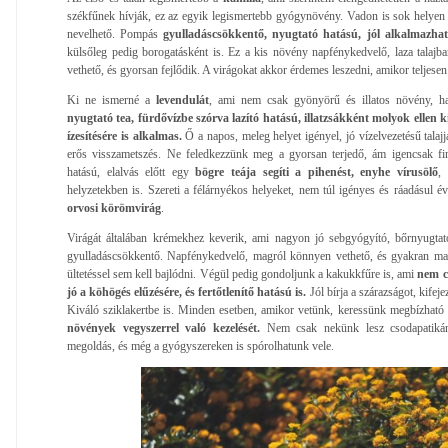
székfűnek hívják, ez az egyik legismertebb gyógynövény. Vadon is sok helyen 
nevelhető. Pompás
gyulladáscsökkentő, nyugtató hatású, jól alkalmazhat
külsőleg pedig borogatásként is. Ez a kis növény napfénykedvelő, laza talajba
vethető, és gyorsan fejlődik. A virágokat akkor érdemes leszedni, amikor teljesen 
Ki ne ismerné a
levendulát
, ami nem csak gyönyörű és illatos növény, 
nyugtató tea, fürdővízbe szórva lazító hatású, illatzsákként molyok ellen
ízesítésére is alkalmas.
Ő a napos, meleg helyet igényel, jó vízelvezetésű talajj
erős visszametszés. Ne feledkezzünk meg a gyorsan terjedő, ám igencsak fi
hatású, elalvás előtt egy
bögre teája segíti a pihenést, enyhe vírusölő
,
helyzetekben is. Szereti a félárnyékos helyeket, nem túl igényes és ráadásul é
orvosi körömvirág
.
Virágát általában krémekhez keverik, ami nagyon jó sebgyógyító, bőrnyugta
gyulladáscsökkentő. Napfénykedvelő, magról könnyen vethető, és gyakran magá
ültetéssel sem kell bajlódni. Végül pedig gondoljunk a kakukkfűre is, ami
nem c
jó a köhögés elűzésére, és fertőtlenítő hatású is.
Jól bírja a szárazságot, kifej
Kiváló sziklakertbe is. Minden esetben, amikor vetünk, keressünk megbízható be
növények vegyszerrel való kezelését.
Nem csak nekünk lesz csodapatikán
megoldás, és még a gyógyszereken is spórolhatunk vele.