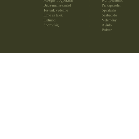
Mozgás-Fogyókúra
Környezetünk
Baba-mama-család
Párkapcsolat
Testünk védelme
Spirituális
Elme és lélek
Szabadidő
Életmód
Vélemény
Sportvilág
Ajánló
Bulvár