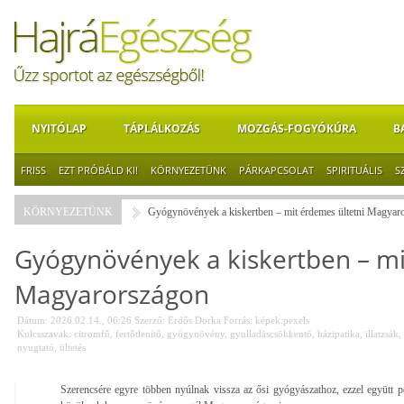
NYITÓLAP
TÁPLÁLKOZÁS
MOZGÁS-FOGYÓKÚRA
B
FRISS
EZT PRÓBÁLD KI!
KÖRNYEZETÜNK
PÁRKAPCSOLAT
SPIRITUÁLIS
S
KÖRNYEZETÜNK
Gyógynövények a kiskertben – mit érdemes ültetni Magyar
Gyógynövények a kiskertben – mi
Magyarországon
Dátum: 2026.02.14., 06:26
Szerző:
Erdős Dorka
Forrás:
képek:pexels
Kulcsszavak:
citromfű
,
fertőtlenítő
,
gyógynövény
,
gyulladáscsökkentő
,
házipatika
,
illatzsák
,
nyugtató
,
ültetés
Szerencsére egyre többen nyúlnak vissza az ősi gyógyászathoz, ezzel együtt