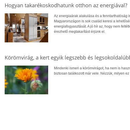
Hogyan takarékoskodhatunk otthon az energiával?
Az energiaárak alakulása és a fenntarthatóság i
Magyarországon is sok család keresi a lehetősé
energiafogyasztását. A jó hír az, hogy nem feltétl
érezhető megtakarítást érjünk el.
Körömvirág, a kert egyik legszebb és legsokoldalú
Mindenki ismeri a körömvirágot, ha nem is hasz
biztosan találkozott már vele. Nézzük, milyen ez