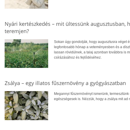
Nyári kertészkedés – mit ültessünk augusztusban, h
teremjen?
Sokan úgy gondolják, hogy augusztusra véget ér
legfontosabb hónap a veteményesben és a díszke
lassan rövidülnek, a talaj azonban továbbra is m
csírázásához és fejlődéséhez.
Zsálya – egy illatos fűszernövény a gyógyászatban
Megannyi fűszernövényt ismerünk, termesztünk
egészségesek is. Nézzük, hogy a zsálya mit ad 