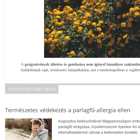
A
gyógynövények ültetése és gondozása nem igényel bármilyen szaktudás
kialakíthatjuk saját, természetes házipatikánkat, ami a mindennapokban is segíthe
A ROVAT TOVÁBBI CIKKEI
Természetes védekezés a parlagfű-allergia ellen
Augusztus beköszöntével Magyarországon ember
parlagfű virágzása. A pollenszezon ilyenkor éri 
elkerülhetetlenné válnak a kellemetlen tünetek.