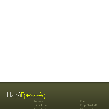
Nyitólap
Friss
Táplálkozás
Ezt próbáld ki!