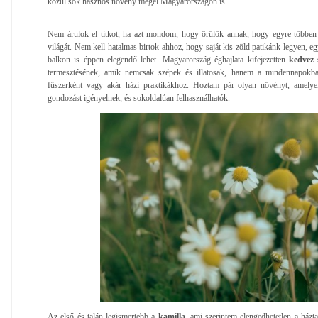
közül sok hasznos növény megél Magyarországon is.
Nem árulok el titkot, ha azt mondom, hogy örülök annak, hogy egyre többen
világát. Nem kell hatalmas birtok ahhoz, hogy saját kis zöld patikánk legyen, e
balkon is éppen elegendő lehet. Magyarország éghajlata kifejezetten
kedvez
termesztésének, amik nemcsak szépek és illatosak, hanem a mindennapokba
fűszerként vagy akár házi praktikákhoz. Hoztam pár olyan növényt, amely
gondozást igényelnek, és sokoldalúan felhasználhatók.
Az első és talán legismertebb a
kamilla
, ami szerintem elengedhetetlen a ház