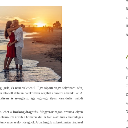
A
B
v
H
A
A
M
P
C
ugrik, és nem véletlenül. Egy tóparti vagy folyóparti séta,
eltöltött délután hatékonyan segíthet elviselni a kánikulát. A
D
álisan is nyugtató,
így egy-egy ilyen kirándulás valódi
g
N
m lehet a
barlanglátogatás.
Magyarországon számos olyan
elsius-fok körüli a hőmérséklet. A föld alatti túrák különleges
r
tunk a perzselő hőségből. A barlangok mikroklímája ráadásul