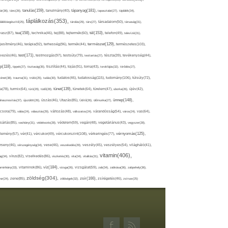
tápanyag(181),
tanulás(159),
ár(36),
tánc(26),
tanulmány(40),
tapasztalat(27),
táplálék(34),
táplálkozás(353),
lálékkiegészítő(25),
tárolás(29),
társ(27),
társadalom(50),
társaság(31),
tea(158),
tél(153),
vasz(87),
technika(46),
tej(88),
tejtermék(60),
telefon(49),
televízió(31),
terápia(92),
terhesség(96),
természet(129),
természetes(103),
ljesítmény(46),
termék(44),
test(171),
testmozgás(97),
rvezés(46),
testsúly(79),
testtartás(27),
tészta(39),
tevékenység(44),
pp(118),
tippek(27),
tisztaság(35),
tisztítás(44),
tojás(91),
torna(43),
torokfájás(32),
törődés(27),
tudatosság(115),
tudomány(106),
ténet(38),
trauma(31),
trükk(25),
tudás(30),
tudatos(46),
túlsúly(72),
tünet(139),
ra(78),
turmix(64),
túró(29),
tüdő(28),
tünetek(64),
türelem(47),
uborka(26),
újév(42),
ünnep(148),
ahasznosítás(37),
újszülött(26),
úszás(46),
Utazás(85),
Üdítő(26),
ülőmunka(27),
csora(79),
válás(24),
választás(29),
változás(48),
változatos(24),
várandósság(54),
város(24),
vas(64),
sárlás(85),
vashiány(31),
védekezés(28),
védelem(59),
vegán(48),
vegetáriánus(43),
vegyszer(28),
vércukorszint(108),
vérnyomás(125),
lemény(57),
vér(41),
vércukor(49),
vérkeringés(77),
rseny(46),
vérszegénység(34),
vese(46),
veszekedés(29),
veszély(45),
veszélyes(54),
világháló(41),
vitamin(406),
ág(34),
vírus(82),
viselkedés(86),
viszketés(30),
vita(34),
vitalitás(31),
víz(184),
aminhiány(33),
vitaminok(86),
vizsga(26),
vizsgálat(59),
zab(34),
zabkása(36),
zabpehely(36),
zöldség(304),
zsír(166),
ar(24),
zene(85),
zöldségek(32),
zsírégetés(46),
zsírsav(25)