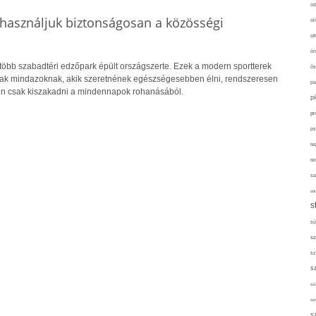
od
használjuk biztonságosan a közösségi
ol
ot
ön
több szabadtéri edzőpark épült országszerte. Ezek a modern sportterek
ős
nak mindazoknak, akik szeretnének egészségesebben élni, rendszeresen
pa
n csak kiszakadni a mindennapok rohanásából.
p
pr
ps
re
re
sa
sor
s
sü
sz
sz
s
szí
sz
s