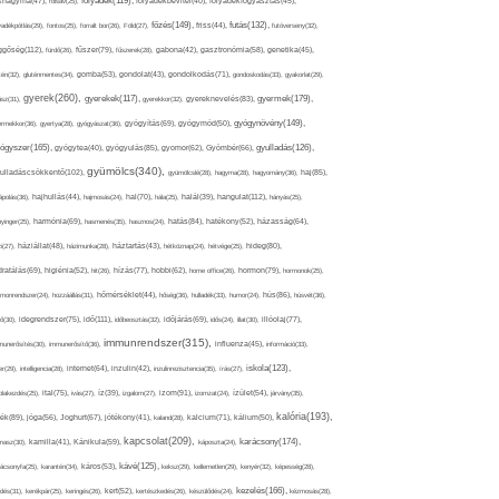
folyadék(119),
khagyma(47),
folsav(25),
folyadékbevitel(40),
folyadékfogyasztás(45),
főzés(149),
futás(132),
yadékpótlás(29),
fontos(25),
forralt bor(26),
Föld(27),
friss(44),
futóverseny(32),
ggőség(112),
fürdő(26),
fűszer(79),
fűszerek(28),
gabona(42),
gasztronómia(58),
genetika(45),
tén(32),
gluténmentes(34),
gomba(53),
gondolat(43),
gondolkodás(71),
gondoskodás(33),
gyakorlat(29),
gyerek(260),
gyermek(179),
gyerekek(117),
ász(31),
gyerekkor(32),
gyereknevelés(83),
gyógynövény(149),
ermekkor(36),
gyertya(28),
gyógyászat(36),
gyógyítás(69),
gyógymód(50),
ógyszer(165),
gyulladás(126),
gyógytea(40),
gyógyulás(85),
gyomor(62),
Gyömbér(66),
gyümölcs(340),
ulladáscsökkentő(102),
gyümölcslé(28),
hagyma(28),
hagyomány(36),
haj(85),
hangulat(112),
ápolás(36),
hajhullás(44),
hajmosás(24),
hal(70),
hála(25),
halál(39),
hányás(25),
yinger(25),
harmónia(69),
hasmenés(35),
hasznos(24),
hatás(84),
hatékony(52),
házasság(64),
i(27),
háziállat(48),
házimunka(28),
háztartás(43),
hétköznap(24),
hétvége(25),
hideg(80),
dratálás(69),
higiénia(52),
hit(26),
hízás(77),
hobbi(62),
home office(26),
hormon(79),
hormonok(25),
rmonrendszer(24),
hozzáállás(31),
hőmérséklet(44),
hőség(36),
hulladék(33),
humor(24),
hús(86),
húsvét(36),
idő(111),
ő(30),
idegrendszer(75),
időbeosztás(32),
időjárás(69),
idős(24),
illat(30),
illóolaj(77),
immunrendszer(315),
munerősítés(30),
immunerősítő(36),
influenza(45),
információ(33),
iskola(123),
er(29),
intelligencia(28),
internet(64),
inzulin(42),
inzulinrezisztencia(35),
írás(27),
olakezdés(25),
ital(75),
ivás(27),
íz(39),
izgalom(27),
izom(91),
izomzat(24),
ízület(54),
járvány(35),
kalória(193),
ték(89),
jóga(56),
Joghurt(67),
jótékony(41),
kaland(28),
kalcium(71),
kálium(50),
kapcsolat(209),
karácsony(174),
masz(30),
kamilla(41),
Kánikula(59),
káposzta(24),
kávé(125),
ácsonyfa(25),
karantén(34),
káros(53),
keksz(29),
kellemetlen(29),
kenyér(32),
képesség(28),
kezelés(166),
dés(31),
kerékpár(25),
keringés(26),
kert(52),
kertészkedés(26),
készülődés(24),
kézmosás(28),