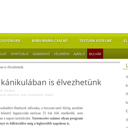
FOGYÓKÚRA
BABA-MAMA-CSALÁD
TESTÜNK VÉDELME
EL
OLAT
SPIRITUÁLIS
SZABADIDŐ
VÉLEMÉNY
AJÁNLÓ
BULVÁR
an is élvezhetünk
A
 kánikulában is élvezhetünk
k
k: pixabay
N
mozi
,
múzeum
,
nyár
,
programok
,
strand
b
 szabadtéri élmények időszaka, a hosszan tartó hőség azonban
E
a hőmérő higanyszála tartósan 35 fok fölé emelkedik, nem
san a napon tartózkodni.
Szerencsére számos olyan program
A
nyt és felfrissülést még a legforróbb napokon is.