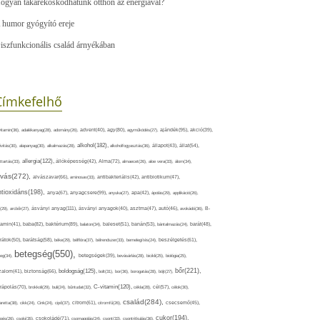
ogyan takarékoskodhatunk otthon az energiával?
 humor gyógyító ereje
iszfunkcionális család árnyékában
Címkefelhő
ajándék(95),
itamin(36),
adalékanyag(28),
adomány(26),
advent(40),
agy(80),
agyműködés(27),
akció(39),
alkohol(182),
ivitás(30),
alapanyag(30),
alkalmazás(28),
alkoholfogyasztás(36),
állapot(43),
állat(54),
allergia(122),
attartás(33),
állóképesség(42),
Alma(72),
almaecet(26),
aloe vera(33),
álom(34),
lvás(272),
alvászavar(66),
aminosav(33),
antibakteriális(42),
antibiotikum(47),
ntioxidáns(198),
anyagcsere(99),
anya(67),
anyuka(27),
apa(42),
ápolás(29),
applikáció(26),
ásványi anyag(111),
(29),
arcbőr(27),
ásványi anyagok(40),
asztma(47),
autó(46),
avokádó(36),
B-
tamin(41),
baba(82),
baktérium(89),
balaton(34),
baleset(51),
banán(53),
bántalmazás(24),
barát(48),
rátok(50),
barátság(58),
béke(29),
bélflóra(37),
bélrendszer(33),
bemelegítés(24),
beszélgetés(61),
betegség(550),
eg(34),
betegségek(39),
bevásárlás(28),
bicikli(25),
biológia(25),
bőr(221),
boldogság(125),
zalom(41),
biztonság(66),
bolt(31),
bor(36),
borogatás(28),
böjt(27),
C-vitamin(120),
rápolás(70),
brokkoli(29),
buli(24),
bűntudat(32),
cékla(28),
cél(57),
célok(30),
család(284),
aretta(38),
cikk(24),
Cink(24),
cipő(37),
citrom(61),
citromfű(26),
csecsemő(45),
cukor(194),
pés(26),
csoki(35),
csokoládé(71),
csomagolás(24),
csont(33),
csontritkulás(36),