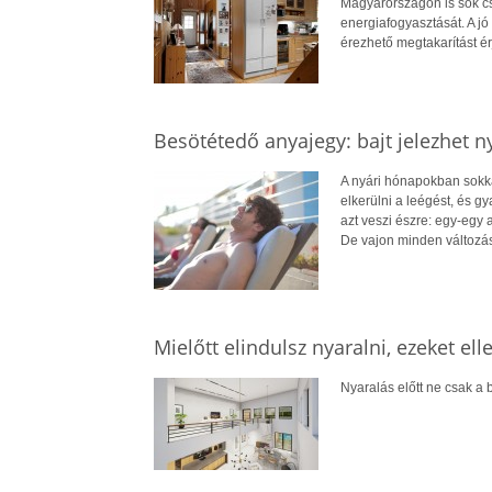
Magyarországon is sok cs
energiafogyasztását. A jó 
érezhető megtakarítást ér
Besötétedő anyajegy: bajt jelezhet n
A nyári hónapokban sokkal
elkerülni a leégést, és 
azt veszi észre: egy-egy
De vajon minden változá
Mielőtt elindulsz nyaralni, ezeket el
Nyaralás előtt ne csak a b