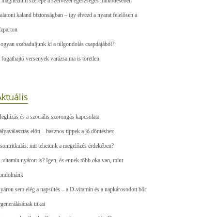
 magnézium szerepe a szervezet egészséges működésében
alatoni kaland biztonságban – így élvezd a nyarat felelősen a
ízparton
ogyan szabaduljunk ki a túlgondolás csapdájából?
 fogathajtó versenyek varázsa ma is töretlen
ktuális
eghízás és a szociális szorongás kapcsolata
ályaválasztás előtt – hasznos tippek a jó döntéshez
sontritkulás: mit tehetünk a megelőzés érdekében?
-vitamin nyáron is? Igen, és ennek több oka van, mint
ondolnánk
yáron sem elég a napsütés – a D-vitamin és a napkárosodott bőr
egenerálásának titkai