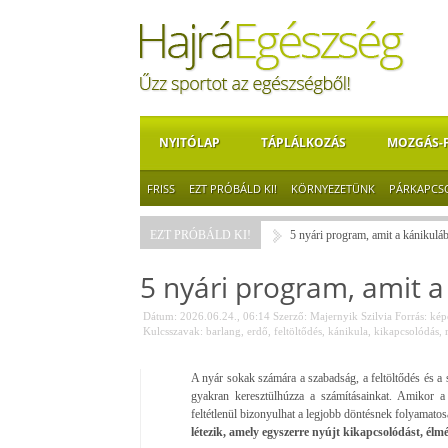
NYITÓLAP
TÁPLÁLKOZÁS
MOZGÁS-
FRISS
EZT PRÓBÁLD KI!
KÖRNYEZETÜNK
PÁRKAPCS
EZT PRÓBÁLD KI!
5 nyári program, amit a kánikuláb
5 nyári program, amit a
Dátum: 2026.06.24., 06:14
Szerző:
Majernyik Szilvia
Forrás:
képe
Kulcsszavak:
barlang
,
erdő
,
feltöltődés
,
kánikula
,
kikapcsolódás
,
A nyár sokak számára a szabadság, a feltöltődés és a
gyakran keresztülhúzza a számításainkat. Amikor 
feltétlenül bizonyulhat a legjobb döntésnek folyamato
létezik, amely egyszerre nyújt kikapcsolódást, élmé