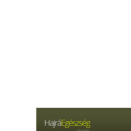
Nyitólap