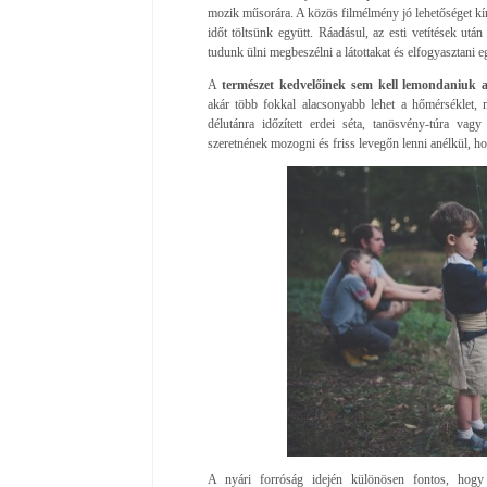
mozik műsorára. A közös filmélmény jó lehetőséget kín
időt töltsünk együtt. Ráadásul, az esti vetítések utá
tudunk ülni megbeszélni a látottakat és elfogyasztani eg
A
természet kedvelőinek sem kell lemondaniuk 
akár több fokkal alacsonyabb lehet a hőmérséklet,
délutánra időzített erdei séta, tanösvény-túra vagy
szeretnének mozogni és friss levegőn lenni anélkül, h
A nyári forróság idején különösen fontos, hogy 