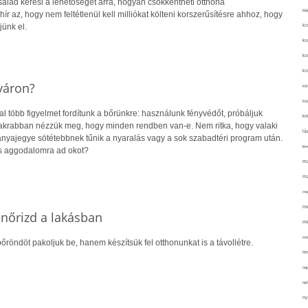
alád keresi a lehetőséget arra, hogyan csökkentheti otthona
kié
hír az, hogy nem feltétlenül kell milliókat költeni korszerűsítésre ahhoz, hogy
jünk el.
ki
ko
ko
ko
yáron?
kör
köz
 több figyelmet fordítunk a bőrünkre: használunk fényvédőt, próbáljuk
kr
gyakrabban nézzük meg, hogy minden rendben van-e. Nem ritka, hogy valaki
lá
 anyajegye sötétebbnek tűnik a nyaralás vagy a sok szabadtéri program után.
lev
s aggodalomra ad okot?
ma
ma
me
me
lenőrizd a lakásban
mé
mo
őröndöt pakoljuk be, hanem készítsük fel otthonunkat is a távollétre.
mu
na
ne
ny