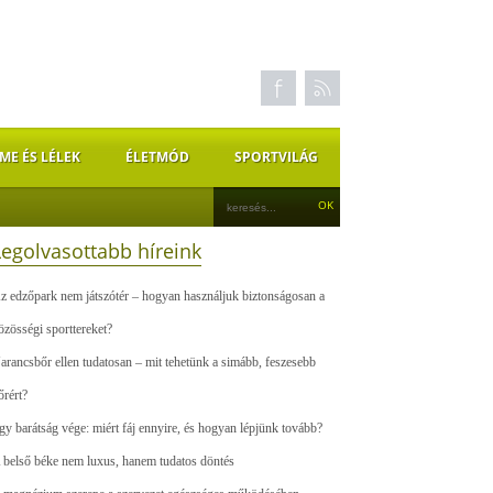
ME ÉS LÉLEK
ÉLETMÓD
SPORTVILÁG
Legolvasottabb híreink
z edzőpark nem játszótér – hogyan használjuk biztonságosan a
özösségi sporttereket?
arancsbőr ellen tudatosan – mit tehetünk a simább, feszesebb
őrért?
gy barátság vége: miért fáj ennyire, és hogyan lépjünk tovább?
 belső béke nem luxus, hanem tudatos döntés