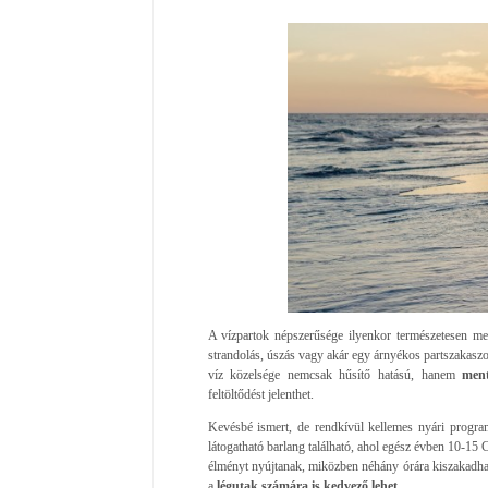
A vízpartok népszerűsége ilyenkor természetesen meg
strandolás, úszás vagy akár egy árnyékos partszakaszon 
víz közelsége nemcsak hűsítő hatású, hanem
ment
feltöltődést jelenthet.
Kevésbé ismert, de rendkívül kellemes nyári progra
látogatható barlang található, ahol egész évben 10-15 C
élményt nyújtanak, miközben néhány órára kiszakadha
a
légutak számára is kedvező lehet.