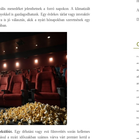
H
eális menedéket jelenthetnek a forró napokon. A klimatizált
A
yekkel is gazdagodhatunk. Egy érdekes tárlat vagy interaktív
D
ra is jó választás, akik a nyári hónapokban szeretnének egy
ában.
A-v
akt
áll
a
a
arc
vi
ba
bet
bi
bő
ekülőút.
Egy délutáni vagy esti filmvetítés során kellemes
cig
ásul a nyári időszakban számos várva várt premier kerül a
csí