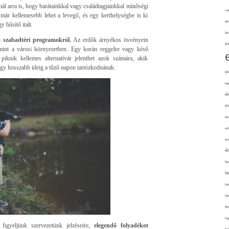
ál arra is, hogy barátainkkal vagy családtagjainkkal minőségi
cuk
n már kellemesebb lehet a levegő, és egy kerthelységbe is ki
de
y hűsítő italt.
div
a szabadtéri programokról.
Az erdők árnyékos ösvényein
éd
 mint a városi környezetben. Egy korán reggelre vagy késő
 piknik kellemes alternatívát jelenthet azok számára, akik
ogy hosszabb ideig a tűző napon tartózkodnának.
él
eg
él
él
elv
erd
int
é
fa
fá
fel
fel
fe
fo
figyeljünk szervezetünk jelzéseire,
elegendő folyadékot