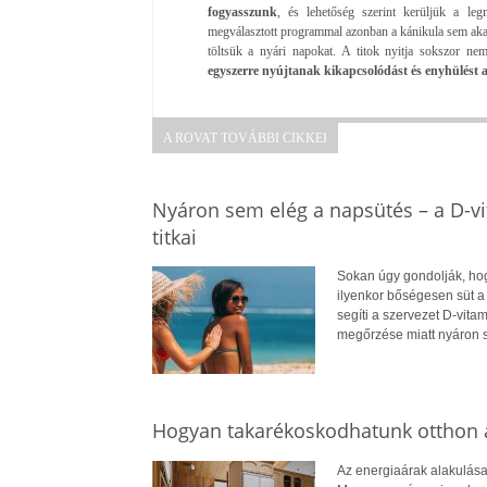
fogyasszunk
, és lehetőség szerint kerüljük a le
megválasztott programmal azonban a kánikula sem ak
töltsük a nyári napokat. A titok nyitja sokszor ne
egyszerre nyújtanak kikapcsolódást és enyhülést a 
A ROVAT TOVÁBBI CIKKEI
Nyáron sem elég a napsütés – a D-v
titkai
Sokan úgy gondolják, hog
ilyenkor bőségesen süt a
segíti a szervezet D-vit
megőrzése miatt nyáron 
Hogyan takarékoskodhatunk otthon a
Az energiaárak alakulása