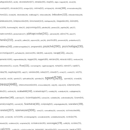
afigyelés(52),
ok(36),
okostelefon(57),
oktatás(40),
olaj(50),
olajos magvak(34),
olcsó(33),
olvasás(101),
orvos(164),
ívaolaj(42),
omega-3(31),
online(52),
orrfolyás(24),
orvostudomány(26),
thon(111),
önbizalom(122),
óvoda(26),
öltözködés(35),
önállóság(27),
önbecsülés(36),
önbizalomhiány(28),
önismeret(113),
értékelés(44),
önfejlesztés(59),
önkifejezés(26),
öregedés(46),
öröm(69),
z(109),
őszinteség(34),
ötlet(37),
pajzsmirigy(53),
pakolás(30),
panasz(25),
paprika(28),
pár(27),
párkapcsolat(241),
radicsom(52),
páratartalom(27),
pattanás(30),
pénz(74),
piac(27),
ihenés(210),
pizza(25),
pollen(32),
popcorn(35),
por(26),
pozitív(83),
prevenció(25),
probiotikum(37),
psziché(290),
pszichológia(230),
obléma(142),
problémamegoldás(27),
program(60),
recept(131),
zichológus(67),
puffadás(34),
pulzus(45),
rák(69),
reakció(33),
reflux(31),
generáció(46),
regenerálódás(28),
reggel(39),
reggeli(89),
reklám(39),
relaxáció(81),
rendszer(24),
Rost(131),
ndszeres(41),
rizs(34),
rozmaring(24),
rugalmasság(24),
ruha(42),
rutin(47),
sajt(67),
segítség(100),
séta(107),
láta(78),
sejt(27),
sérülés(58),
siker(67),
sírás(27),
smink(37),
só(70),
sport(528),
ozat(33),
sör(26),
spenót(27),
spiritualitás(28),
spórolás(37),
sportoló(31),
strand(35),
tressz(446),
sütemény(94),
stresszkezelés(53),
stresszoldás(34),
súly(25),
súlyzó(24),
szabadidő(142),
tés(91),
sütőtök(25),
szabadság(47),
szabály(25),
szabályok(24),
szájhigiénia(24),
akember(140),
szakítás(27),
Számítógép(46),
száraz(24),
szédülés(35),
székrekedés(25),
Szem(54),
Szénhidrát(181),
emélyiség(94),
szerelem(156),
szemét(32),
szépség(52),
szépségápolás(26),
szervezet(306),
zeretet(207),
szex(27),
szexualitás(25),
szezon(34),
szilveszter(48),
szív(109),
n(28),
színek(36),
szívbetegség(32),
szocializáció(30),
szódabikarbóna(35),
szokás(79),
szorongás(178),
okások(33),
szolárium(24),
szoptatás(33),
szórakozás(45),
szőlő(25),
szülés(70),
zülő(203),
tanács(161),
szülők(25),
szűrővizsgálat(34),
tablet(44),
takarítás(50),
támogatás(36),