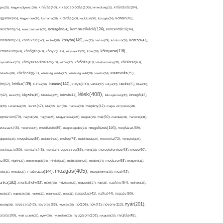
kikapcsolódás(106),
gés(25),
kiegyensúlyozott(26),
kihívás(43),
kimerültség(31),
kirándulás(84),
sgyerek(45),
kisgyermek(34),
kismama(38),
kitartás(50),
kockázat(34),
kocogás(24),
koffein(76),
kommunikáció(124),
koncentráció(94),
leszterin(76),
koleszterinszint(24),
kollagén(54),
konyha(149),
nditerem(51),
konfliktus(52),
kontroll(28),
kór(25),
kórház(29),
kórokozó(24),
kortizol(41),
könyv(106),
környezet(116),
zmetikum(40),
köhögés(40),
könyvajánló(24),
köret(30),
nyezetbarát(31),
környezetvédelem(78),
köröm(27),
kötődés(49),
következmény(33),
közérzet(43),
lekedés(26),
közösség(71),
közösségi média(27),
közösségi oldal(38),
kreatív(34),
kreativitás(79),
kritika(139),
kutatás(144),
kutya(100),
ém(62),
kultúra(36),
külföld(27),
kütyü(33),
lakás(65),
látás(34),
lélek(408),
z(42),
lazac(24),
légzés(49),
lehetőség(25),
lekvár(41),
lelki egészség(33),
levegő(42),
él(28),
Levendula(32),
leves(47),
lista(32),
liszt(36),
macska(33),
magány(42),
magas vérnyomás(28),
gnézium(70),
magvak(25),
magyar(25),
Magyarország(28),
magzat(25),
máj(60),
mandula(33),
marketing(31),
megelőzés(164),
sszázs(45),
medence(24),
meditáció(89),
megbetegedés(24),
megfázás(89),
glepetés(28),
megoldás(89),
melatonin(29),
meleg(74),
mellékhatás(24),
memória(72),
mennyiség(26),
nstruáció(50),
mentális(48),
mentális egészség(86),
menü(28),
méregtelenítés(48),
mese(40),
z(92),
migrén(27),
mindennapok(34),
minőség(33),
mobiltelefon(27),
modern(24),
módszer(68),
mogyoró(31),
mozgás(405),
motiváció(144),
sás(31),
mosoly(27),
mozgásforma(25),
mozi(42),
nka(182),
munkahely(92),
műtét(38),
művészet(29),
nagyszülő(27),
nap(35),
napfény(54),
napirend(35),
pozás(37),
napsütés(38),
naptej(32),
narancs(27),
nasi(31),
nassolás(41),
nátha(44),
negatív(50),
nyár(201),
nő(106),
növény(112),
hézség(36),
népszerű(42),
nevelés(83),
nevetés(30),
nők(42),
nyugalom(102),
aralás(90),
nyári szünet(27),
nyelv(26),
nyomelem(33),
nyugtató(29),
nyújtás(45),