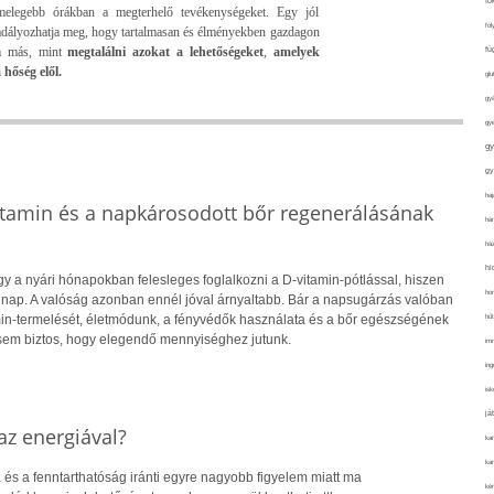
fo
gmelegebb órákban a megterhelő tevékenységeket. Egy jól
fol
adályozhatja meg, hogy tartalmasan és élményekben gazdagon
m más, mint
megtalálni azokat a lehetőségeket
,
amelyek
fü
hőség elől.
glu
gy
gy
gy
gy
haj
itamin és a napkárosodott bőr regenerálásának
hán
ház
hi
y a nyári hónapokban felesleges foglalkozni a D-vitamin-pótlással, hiszen
ho
 nap. A valóság azonban ennél jóval árnyaltabb. Bár a napsugárzás valóban
hűt
amin-termelését, életmódunk, a fényvédők használata és a bőr egészségének
sem biztos, hogy elegendő mennyiséghez jutunk.
im
ing
isk
já
z energiával?
ka
kar
 és a fenntarthatóság iránti egyre nagyobb figyelem miatt ma
kér