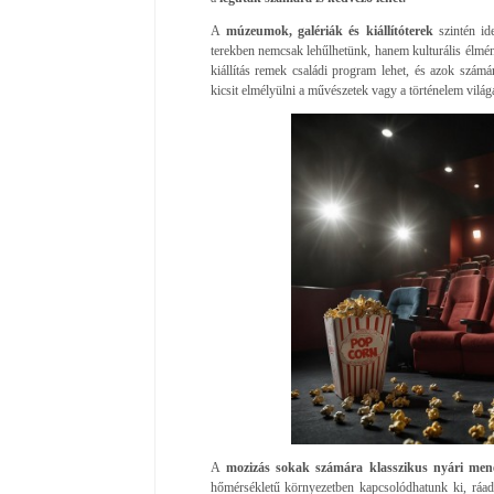
A
múzeumok, galériák és kiállítóterek
szintén id
terekben nemcsak lehűlhetünk, hanem kulturális élmén
kiállítás remek családi program lehet, és azok számá
kicsit elmélyülni a művészetek vagy a történelem világ
A
mozizás sokak számára klasszikus nyári men
hőmérsékletű környezetben kapcsolódhatunk ki, ráad