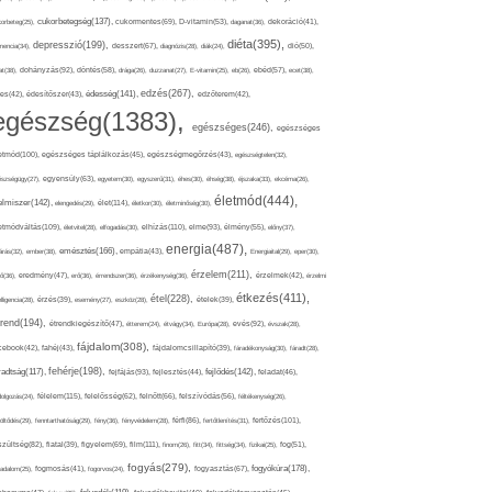
cukorbetegség(137),
orbeteg(25),
cukormentes(69),
D-vitamin(53),
daganat(36),
dekoráció(41),
diéta(395),
depresszió(199),
mencia(34),
desszert(67),
diagnózis(28),
diák(24),
dió(50),
dohányzás(92),
at(38),
döntés(58),
drága(26),
duzzanat(27),
E-vitamin(25),
eb(26),
ebéd(57),
ecet(38),
edzés(267),
édesség(141),
es(42),
édesítőszer(43),
edzőterem(42),
egészség(1383),
egészséges(246),
egészséges
etmód(100),
egészséges táplálkozás(45),
egészségmegőrzés(43),
egészségtelen(32),
észségügy(27),
egyensúly(63),
egyetem(30),
egyszerű(31),
éhes(30),
éhség(38),
éjszaka(33),
ekcéma(26),
életmód(444),
elmiszer(142),
élet(114),
elengedés(29),
életkor(30),
életminőség(30),
etmódváltás(109),
elhízás(110),
elme(93),
életvitel(28),
elfogadás(30),
élmény(55),
előny(37),
energia(487),
emésztés(166),
árás(32),
ember(38),
empátia(43),
Energiaital(29),
eper(30),
érzelem(211),
ő(36),
eredmény(47),
erő(36),
érrendszer(36),
érzékenység(36),
érzelmek(42),
érzelmi
étkezés(411),
étel(228),
elligencia(28),
érzés(39),
esemény(27),
eszköz(28),
ételek(39),
trend(194),
evés(92),
étrendkiegészítő(47),
étterem(24),
étvágy(34),
Európa(28),
évszak(28),
fájdalom(308),
cebook(42),
fahéj(43),
fájdalomcsillapító(39),
fáradékonyság(30),
fáradt(28),
fehérje(198),
radtság(117),
fejfájás(93),
fejlődés(142),
fejlesztés(44),
feladat(46),
félelem(115),
dolgozás(24),
felelősség(62),
felnőtt(66),
felszívódás(56),
féltékenység(26),
fertőzés(101),
töltődés(29),
fenntarthatóság(29),
fény(36),
fényvédelem(28),
férfi(86),
fertőtlenítés(31),
film(111),
szültség(82),
fiatal(39),
figyelem(69),
finom(26),
fitt(34),
fittség(34),
fizikai(25),
fog(51),
fogyás(279),
fogyókúra(178),
gadalom(25),
fogmosás(41),
fogorvos(24),
fogyasztás(67),