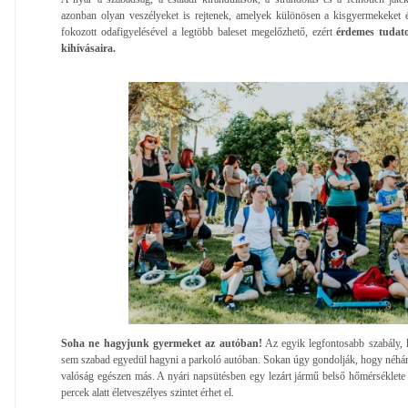
azonban olyan veszélyeket is rejtenek, amelyek különösen a kisgyermekeket é
fokozott odafigyelésével a legtöbb baleset megelőzhető, ezért
érdemes tudato
kihívásaira.
Soha ne hagyjunk gyermeket az autóban!
Az egyik legfontosabb szabály, 
sem szabad egyedül hagyni a parkoló autóban. Sokan úgy gondolják, hogy néhány 
valóság egészen más. A nyári napsütésben egy lezárt jármű belső hőmérséklete
percek alatt életveszélyes szintet érhet el.