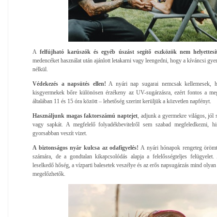
A
felfújható karúszók és egyéb úszást segítő eszközök nem helyettesít
medencéket használat után ajánlott letakarni vagy leengedni, hogy a kíváncsi gye
nélkül.
Védekezés a napsütés ellen!
A nyári nap sugarai nemcsak kellemesek, h
kisgyermekek bőre különösen érzékeny az UV-sugárzásra, ezért fontos a meg
általában 11 és 15 óra között – lehetőség szerint kerüljük a közvetlen napfényt.
Használjunk magas faktorszámú naptejet
, adjunk a gyermekre világos, jól 
vagy sapkát. A megfelelő folyadékbevitelről sem szabad megfeledkezni, h
gyorsabban veszít vizet.
A biztonságos nyár kulcsa az odafigyelés!
A nyári hónapok rengeteg örömte
számára, de a gondtalan kikapcsolódás alapja a felelősségteljes felügyele
leselkedő hőség, a vízparti balesetek veszélye és az erős napsugárzás mind olya
megelőzhetők.