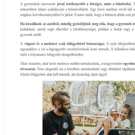
A gyermekek szervezete
jóval érzékenyebb a hőségre, mint a felnőtteké.
T
nehezebben képes szabályozni a hőmérsékletet. Egy forró autóban rövid idő al
tragikus következményekkel is járhat. Fontos tudni, hogy a lehúzott ablak sem je
Ha kiszállunk az autóból, mindig győződjünk meg róla, hogy a gyermek is
kialakítani, amely segít elkerülni a feledékenységet, például a táskát vagy a 
gyermek mellé.
A
vízpart és a medence csak felügyelettel biztonságos
. A nyár elképzelhete
ugyanakkor a víz a legnagyobb veszélyforrások közé tartozik. A fulladásos bal
ezért a folyamatos felügyelet elengedhetetlen.
Akár strandon, akár kerti medence mellett tartózkodunk, a kisgyermeket
egyetle
téveszteni.
Nem elegendő, ha a közelben tartózkodunk vagy időnként rápillan
felnőtt felügyelete alatt kell lenniük, aki kizárólag rájuk figyel.