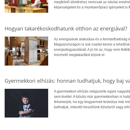
megfelelő döntéshez nemcsak az iskolai eredm
képességeket és a munkaerőpiaci igényeket is f
Hogyan takarékoskodhatunk otthon az energiával?
Az energiaárak alakulása és a fenntarthatóság i
Magyarországon is sok család keresi a lehetősé
energiafogyasztását. A jó hír az, hogy nem feltétl
érezhető megtakarítást érjünk el.
Gyermekkori elhízás: honnan tudhatjuk, hogy baj v
A gyermekkori elhízás világszerte egyre nagyo
sem kivétel. A túlsúly már gyermekkorban is hatá
felismerjük, ha egy kisgyermek testsúlya már 
tudhatjuk, mikortól beszélünk túlsúlyról vagy elh