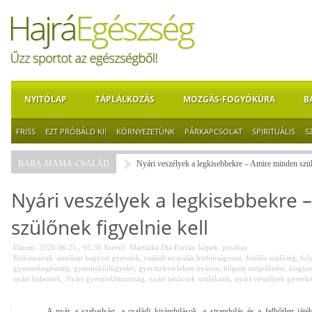
NYITÓLAP
TÁPLÁLKOZÁS
MOZGÁS-FOGYÓKÚRA
B
FRISS
EZT PRÓBÁLD KI!
KÖRNYEZETÜNK
PÁRKAPCSOLAT
SPIRITUÁLIS
S
BABA-MAMA-CSALÁD
Nyári veszélyek a legkisebbekre – Amire minden szül
Nyári veszélyek a legkisebbekre
szülőnek figyelnie kell
Dátum: 2026.06.25., 05:36
Szerző:
Martinka Dia
Forrás:
képek: pixabay
Kulcsszavak:
autóban hagyott gyermek
,
családi nyaralás biztonságosan
,
felelős szülőség
,
fol
gyermekegészség
,
gyermekfelügyelet
,
gyermekvédelem nyáron
,
hőguta megelőzése
,
kisgye
nyári balesetek
,
Nyári gyermekbiztonság
,
nyári tanácsok szülőknek
,
nyári veszélyek gyerek
A nyár a szabadság, a családi kirándulások, a strandolás és a felhőtlen ját