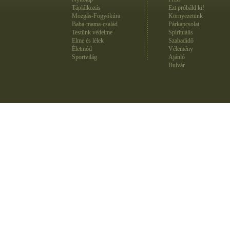
Táplálkozás
Ezt próbáld ki!
Mozgás-Fogyókúra
Környezetünk
Baba-mama-család
Párkapcsolat
Testünk védelme
Spirituális
Elme és lélek
Szabadidő
Életmód
Vélemény
Sportvilág
Ajánló
Bulvár