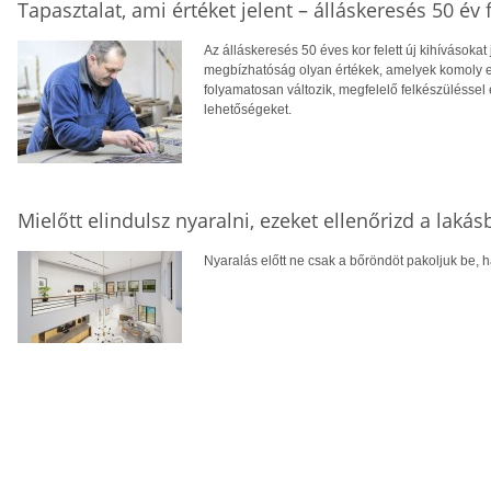
Tapasztalat, ami értéket jelent – álláskeresés 50 év f
Az álláskeresés 50 éves kor felett új kihívásokat
megbízhatóság olyan értékek, amelyek komoly el
folyamatosan változik, megfelelő felkészüléssel 
lehetőségeket.
Mielőtt elindulsz nyaralni, ezeket ellenőrizd a laká
Nyaralás előtt ne csak a bőröndöt pakoljuk be, ha