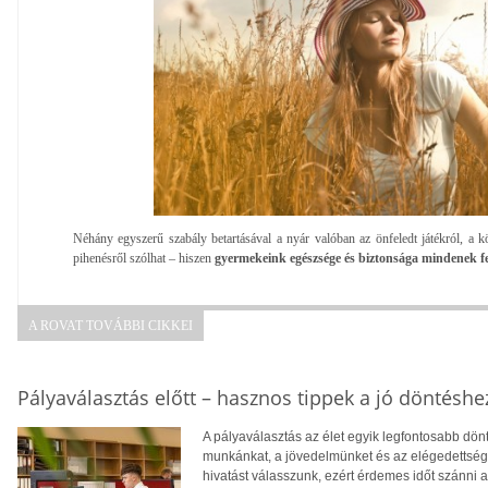
Néhány egyszerű szabály betartásával a nyár valóban az önfeledt játékról, a 
pihenésről szólhat – hiszen
gyermekeink egészsége és biztonsága mindenek fele
A ROVAT TOVÁBBI CIKKEI
Pályaválasztás előtt – hasznos tippek a jó döntéshe
A pályaválasztás az élet egyik legfontosabb dö
munkánkat, a jövedelmünket és az elégedettség
hivatást válasszunk, ezért érdemes időt szánni