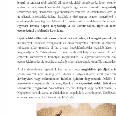
levegő.
A rendszer több szintből áll, amelyek eltérő veszélyességi fokot jeleznek
amikor a napi középhőmérséklet legalább egy napon keresztül
meghaladj
szakaszban még elsősorban figyelmeztetésről van szó. A szakemberek arra ké
ügyeljenek a folyadékpótlásra, kerüljék a tűző napon végzett megerőltető t
érzékenyebb családtagokra. Másodfokú riasztást akkor rendelnek el, ha a nap
egymást követő napon meghaladja a 25 Celsius-fokot. Ilyenkor már
egészségügyi problémák kockázata.
Gyakoribbá válhatnak a rosszullétek, a kiszáradás, a keringési gondok, és
intézmények, szociális szolgáltatók és önkormányzatok fokozott készenlétb
fokozatot akkor rendelik el, ha a napi középhőmérséklet legalább három 
meghaladja a 27 Celsius-fokot. Ez már rendkívüli helyzetnek számít. A tar
emberek szervezetét is komolyan megterhelheti. A legveszélyeztetettebb cs
egészségkárosodások kockázata, ezért ilyenkor a hatóságok különféle intézkedés
Amire kimondottan figyelnünk kell, az az, hogy
megfelelően pótoljuk a f
szomjúságérzet nem mindig jelzi időben a folyadékhiányt, ezért rendsze
ásványvizet vagy cukormentes italokat ajánlott fogyasztani.
Délelőtt 1
legerősebb a napsugárzás, ha lehet, ilyenkor
ne végezzünk nehéz fizikai m
szabadtéri programot.
Szabadtéren érdemes kalapot vagy sapkát viselni, v
Napközben tartsuk zárva az ablakokat és engedjük le a redőnyöket. Szellőztet
érdemes, amikor a külső levegő már hűvösebb.