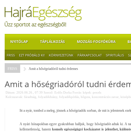
NYITÓLAP
TÁPLÁLKOZÁS
MOZGÁS-FOGYÓKÚRA
B
FRISS
EZT PRÓBÁLD KI!
KÖRNYEZETÜNK
PÁRKAPCSOLAT
SPIRITUÁLIS
S
FRISS
Amit a hőségriadóról tudni érdemes
Amit a hőségriadóról tudni érde
Dátum: 2026.06.26., 07:39
Szerző:
Erdős Dorka
Forrás:
képek: pexels
Kulcsszavak:
fáradtság
,
folyadékhiány
,
folyadékpótlás
,
hőguta
,
koncentrációs zavar
,
középh
Itt a nyár, tombol a meleg, jönnek a hőségriadók sorban, de mit is jelentenek ez
A nyári hónapokban egyre gyakrabban halljuk, hogy hőségriadót adtak ki. A t
kellemetlenség, hanem
komoly egészségügyi kockázatot is jelenthet, különö