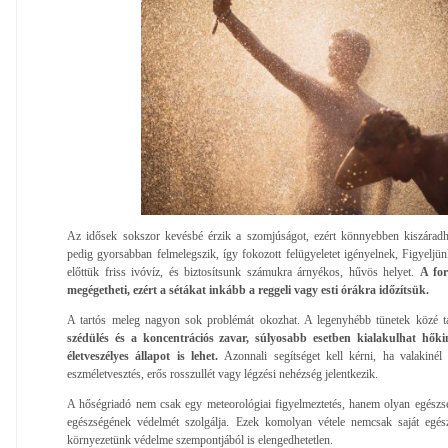
Az idősek sokszor kevésbé érzik a szomjúságot, ezért könnyebben kiszáradh
pedig gyorsabban felmelegszik, így fokozott felügyeletet igényelnek, Figyeljün
előttük friss ivóvíz, és biztosítsunk számukra árnyékos, hűvös helyet.
A for
megégetheti, ezért a sétákat inkább a reggeli vagy esti órákra időzítsük.
A tartós meleg nagyon sok problémát okozhat. A legenyhébb tünetek közé ta
szédülés és a koncentrációs zavar, súlyosabb esetben kialakulhat hők
életveszélyes állapot is lehet.
Azonnali segítséget kell kérni, ha valakinél
eszméletvesztés, erős rosszullét vagy légzési nehézség jelentkezik.
A hőségriadó nem csak egy meteorológiai figyelmeztetés, hanem olyan egészs
egészségének védelmét szolgálja. Ezek komolyan vétele nemcsak saját egés
környezetünk védelme szempontjából is elengedhetetlen.