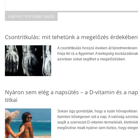
A ROVAT TOVÁBBI CIKKEI
Csontritkulás: mit tehetünk a megelőzés érdekében
A csontritkulás hosszú éveken át tünetmentesen a
hívja fel rá a figyelmet. A betegség kockázatána
azonban sokat segíthet a megelőzésben.
Nyáron sem elég a napsütés – a D-vitamin és a na
titkai
Sokan úgy gondolják, hogy a nyári hónapokban f
ilyenkor bőségesen süt a nap. A valóság azonba
segíti a szervezet D-vitamin-termelését, életm
megőrzése miatt nyáron sem biztos, hogy eleg