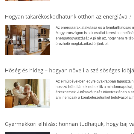
Hogyan takarékoskodhatunk otthon az energiával?
Az energiaárak alakulása és a fenntarthatóság i
Magyarországon is sok család keresi a lehetősé
energiafogyasztását. A jó hír az, hogy nem feltétl
érezhető megtakarítást érjünk el.
Hőség és hideg – hogyan növeli a szélsőséges időjá
Az elmúlt években egyre gyakrabban tapasztalhat
hosszú hőhullámok nehezítik a mindennapokat, té
érkezhetnek. A klímaváltozás következtében a 
ami nemcsak a komfortérzetünket befolyásolja, 
Gyermekkori elhízás: honnan tudhatjuk, hogy baj v