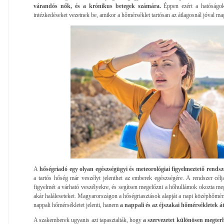
várandós nők, és a krónikus betegek számára.
Éppen ezért a hatóságok
intézkedéseket vezetnek be, amikor a hőmérséklet tartósan az átlagosnál jóval ma
A
hőségriadó egy olyan egészségügyi és meteorológiai figyelmeztető rendsz
a tartós hőség már veszélyt jelenthet az emberek egészségére. A rendszer célj
figyelmét a várható veszélyekre, és segítsen megelőzni a hőhullámok okozta meg
akár haláleseteket. Magyarországon a hőségriasztások alapját a napi középhőmér
nappali hőmérsékletet jelenti, hanem
a nappali és az éjszakai hőmérsékletek át
A szakemberek ugyanis azt tapasztalták, hogy
a szervezetet különösen megterh