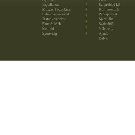
Táplálkozás
Ezt próbáld ki!
Mozgás-Fogyókúra
Környezetünk
Baba-mama-család
Párkapcsolat
Testünk védelme
Spirituális
Elme és lélek
Szabadidő
Életmód
Vélemény
Sportvilág
Ajánló
Bulvár