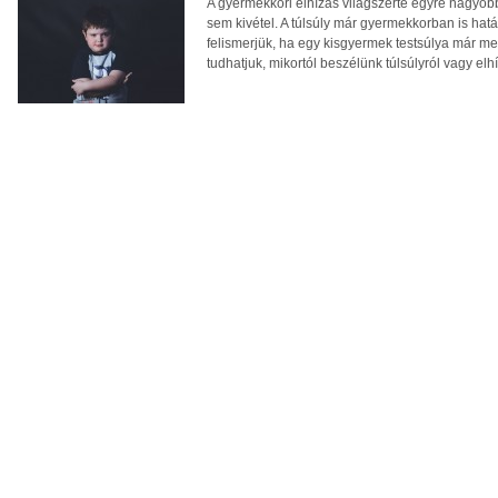
A gyermekkori elhízás világszerte egyre nagyo
sem kivétel. A túlsúly már gyermekkorban is hatá
felismerjük, ha egy kisgyermek testsúlya már 
tudhatjuk, mikortól beszélünk túlsúlyról vagy elh