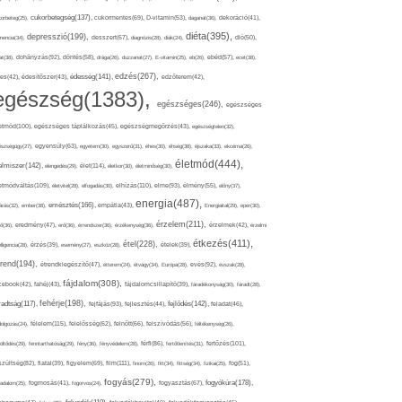
cukorbetegség(137),
orbeteg(25),
cukormentes(69),
D-vitamin(53),
daganat(36),
dekoráció(41),
diéta(395),
depresszió(199),
mencia(34),
desszert(67),
diagnózis(28),
diák(24),
dió(50),
dohányzás(92),
at(38),
döntés(58),
drága(26),
duzzanat(27),
E-vitamin(25),
eb(26),
ebéd(57),
ecet(38),
edzés(267),
édesség(141),
es(42),
édesítőszer(43),
edzőterem(42),
egészség(1383),
egészséges(246),
egészséges
etmód(100),
egészséges táplálkozás(45),
egészségmegőrzés(43),
egészségtelen(32),
észségügy(27),
egyensúly(63),
egyetem(30),
egyszerű(31),
éhes(30),
éhség(38),
éjszaka(33),
ekcéma(26),
életmód(444),
elmiszer(142),
élet(114),
elengedés(29),
életkor(30),
életminőség(30),
etmódváltás(109),
elhízás(110),
elme(93),
életvitel(28),
elfogadás(30),
élmény(55),
előny(37),
energia(487),
emésztés(166),
árás(32),
ember(38),
empátia(43),
Energiaital(29),
eper(30),
érzelem(211),
ő(36),
eredmény(47),
erő(36),
érrendszer(36),
érzékenység(36),
érzelmek(42),
érzelmi
étkezés(411),
étel(228),
elligencia(28),
érzés(39),
esemény(27),
eszköz(28),
ételek(39),
trend(194),
evés(92),
étrendkiegészítő(47),
étterem(24),
étvágy(34),
Európa(28),
évszak(28),
fájdalom(308),
cebook(42),
fahéj(43),
fájdalomcsillapító(39),
fáradékonyság(30),
fáradt(28),
fehérje(198),
radtság(117),
fejfájás(93),
fejlődés(142),
fejlesztés(44),
feladat(46),
félelem(115),
dolgozás(24),
felelősség(62),
felnőtt(66),
felszívódás(56),
féltékenység(26),
fertőzés(101),
töltődés(29),
fenntarthatóság(29),
fény(36),
fényvédelem(28),
férfi(86),
fertőtlenítés(31),
film(111),
szültség(82),
fiatal(39),
figyelem(69),
finom(26),
fitt(34),
fittség(34),
fizikai(25),
fog(51),
fogyás(279),
fogyókúra(178),
gadalom(25),
fogmosás(41),
fogorvos(24),
fogyasztás(67),