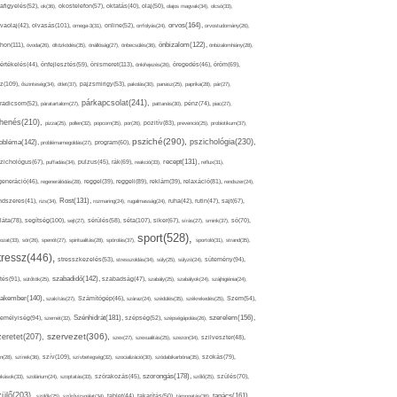
afigyelés(52),
ok(36),
okostelefon(57),
oktatás(40),
olaj(50),
olajos magvak(34),
olcsó(33),
olvasás(101),
orvos(164),
ívaolaj(42),
omega-3(31),
online(52),
orrfolyás(24),
orvostudomány(26),
thon(111),
önbizalom(122),
óvoda(26),
öltözködés(35),
önállóság(27),
önbecsülés(36),
önbizalomhiány(28),
önismeret(113),
értékelés(44),
önfejlesztés(59),
önkifejezés(26),
öregedés(46),
öröm(69),
z(109),
őszinteség(34),
ötlet(37),
pajzsmirigy(53),
pakolás(30),
panasz(25),
paprika(28),
pár(27),
párkapcsolat(241),
radicsom(52),
páratartalom(27),
pattanás(30),
pénz(74),
piac(27),
ihenés(210),
pizza(25),
pollen(32),
popcorn(35),
por(26),
pozitív(83),
prevenció(25),
probiotikum(37),
psziché(290),
pszichológia(230),
obléma(142),
problémamegoldás(27),
program(60),
recept(131),
zichológus(67),
puffadás(34),
pulzus(45),
rák(69),
reakció(33),
reflux(31),
generáció(46),
regenerálódás(28),
reggel(39),
reggeli(89),
reklám(39),
relaxáció(81),
rendszer(24),
Rost(131),
ndszeres(41),
rizs(34),
rozmaring(24),
rugalmasság(24),
ruha(42),
rutin(47),
sajt(67),
segítség(100),
séta(107),
láta(78),
sejt(27),
sérülés(58),
siker(67),
sírás(27),
smink(37),
só(70),
sport(528),
ozat(33),
sör(26),
spenót(27),
spiritualitás(28),
spórolás(37),
sportoló(31),
strand(35),
tressz(446),
sütemény(94),
stresszkezelés(53),
stresszoldás(34),
súly(25),
súlyzó(24),
szabadidő(142),
tés(91),
sütőtök(25),
szabadság(47),
szabály(25),
szabályok(24),
szájhigiénia(24),
akember(140),
szakítás(27),
Számítógép(46),
száraz(24),
szédülés(35),
székrekedés(25),
Szem(54),
Szénhidrát(181),
emélyiség(94),
szerelem(156),
szemét(32),
szépség(52),
szépségápolás(26),
szervezet(306),
zeretet(207),
szex(27),
szexualitás(25),
szezon(34),
szilveszter(48),
szív(109),
n(28),
színek(36),
szívbetegség(32),
szocializáció(30),
szódabikarbóna(35),
szokás(79),
szorongás(178),
okások(33),
szolárium(24),
szoptatás(33),
szórakozás(45),
szőlő(25),
szülés(70),
zülő(203),
tanács(161),
szülők(25),
szűrővizsgálat(34),
tablet(44),
takarítás(50),
támogatás(36),