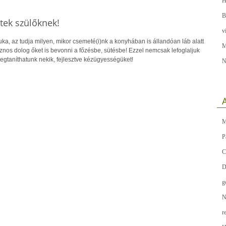
H
B
tek szülőknek!
v
uka, az tudja milyen, mikor csemeté(i)nk a konyhában is állandóan láb alatt
M
os dolog őket is bevonni a főzésbe, sütésbe! Ezzel nemcsak lefoglaljuk
egtaníthatunk nekik, fejlesztve kézügyességüket!
N
A
M
P
C
D
g
N
r