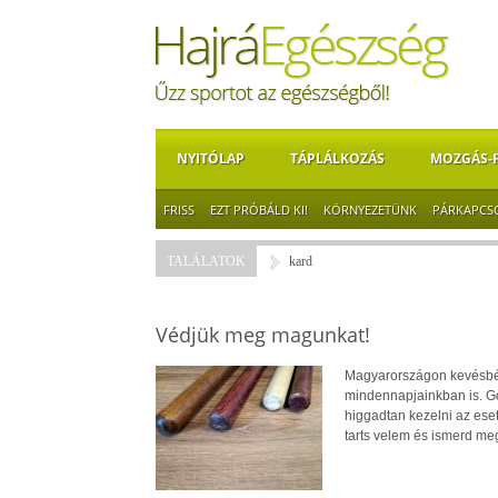
NYITÓLAP
TÁPLÁLKOZÁS
MOZGÁS-
FRISS
EZT PRÓBÁLD KI!
KÖRNYEZETÜNK
PÁRKAPCS
TALÁLATOK
kard
Védjük meg magunkat!
Magyarországon kevésbé i
mindennapjainkban is. Go
higgadtan kezelni az ese
tarts velem és ismerd meg