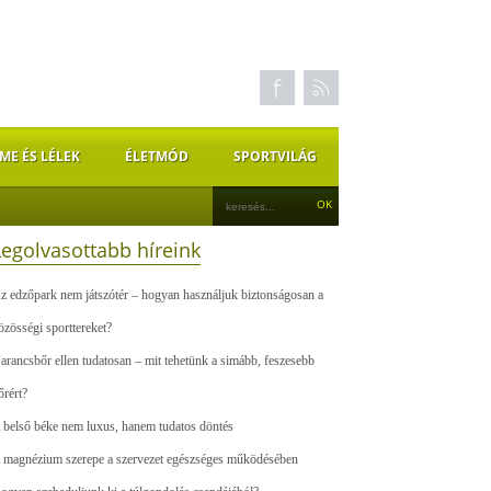
ME ÉS LÉLEK
ÉLETMÓD
SPORTVILÁG
Legolvasottabb híreink
z edzőpark nem játszótér – hogyan használjuk biztonságosan a
özösségi sporttereket?
arancsbőr ellen tudatosan – mit tehetünk a simább, feszesebb
őrért?
 belső béke nem luxus, hanem tudatos döntés
 magnézium szerepe a szervezet egészséges működésében