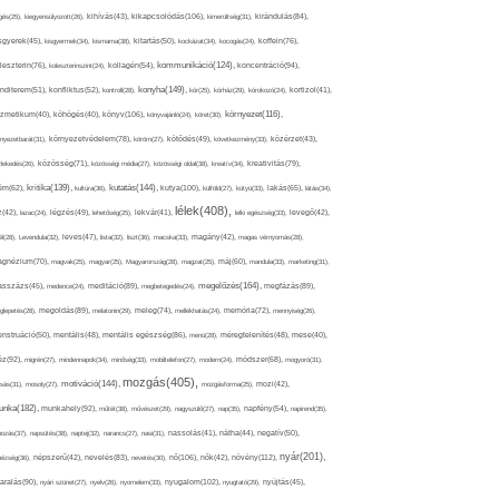
kikapcsolódás(106),
gés(25),
kiegyensúlyozott(26),
kihívás(43),
kimerültség(31),
kirándulás(84),
sgyerek(45),
kisgyermek(34),
kismama(38),
kitartás(50),
kockázat(34),
kocogás(24),
koffein(76),
kommunikáció(124),
koncentráció(94),
leszterin(76),
koleszterinszint(24),
kollagén(54),
konyha(149),
nditerem(51),
konfliktus(52),
kontroll(28),
kór(25),
kórház(29),
kórokozó(24),
kortizol(41),
könyv(106),
környezet(116),
zmetikum(40),
köhögés(40),
könyvajánló(24),
köret(30),
nyezetbarát(31),
környezetvédelem(78),
köröm(27),
kötődés(49),
következmény(33),
közérzet(43),
lekedés(26),
közösség(71),
közösségi média(27),
közösségi oldal(38),
kreatív(34),
kreativitás(79),
kritika(139),
kutatás(144),
kutya(100),
ém(62),
kultúra(36),
külföld(27),
kütyü(33),
lakás(65),
látás(34),
lélek(408),
z(42),
lazac(24),
légzés(49),
lehetőség(25),
lekvár(41),
lelki egészség(33),
levegő(42),
él(28),
Levendula(32),
leves(47),
lista(32),
liszt(36),
macska(33),
magány(42),
magas vérnyomás(28),
gnézium(70),
magvak(25),
magyar(25),
Magyarország(28),
magzat(25),
máj(60),
mandula(33),
marketing(31),
megelőzés(164),
sszázs(45),
medence(24),
meditáció(89),
megbetegedés(24),
megfázás(89),
glepetés(28),
megoldás(89),
melatonin(29),
meleg(74),
mellékhatás(24),
memória(72),
mennyiség(26),
nstruáció(50),
mentális(48),
mentális egészség(86),
menü(28),
méregtelenítés(48),
mese(40),
z(92),
migrén(27),
mindennapok(34),
minőség(33),
mobiltelefon(27),
modern(24),
módszer(68),
mogyoró(31),
mozgás(405),
motiváció(144),
sás(31),
mosoly(27),
mozgásforma(25),
mozi(42),
nka(182),
munkahely(92),
műtét(38),
művészet(29),
nagyszülő(27),
nap(35),
napfény(54),
napirend(35),
pozás(37),
napsütés(38),
naptej(32),
narancs(27),
nasi(31),
nassolás(41),
nátha(44),
negatív(50),
nyár(201),
nő(106),
növény(112),
hézség(36),
népszerű(42),
nevelés(83),
nevetés(30),
nők(42),
nyugalom(102),
aralás(90),
nyári szünet(27),
nyelv(26),
nyomelem(33),
nyugtató(29),
nyújtás(45),