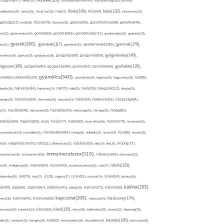
folyadék(119),
khagyma(47),
folsav(25),
folyadékbevitel(40),
folyadékfogyasztás(45),
főzés(149),
futás(132),
yadékpótlás(29),
fontos(25),
forralt bor(26),
Föld(27),
friss(44),
futóverseny(32),
ggőség(112),
fürdő(26),
fűszer(79),
fűszerek(28),
gabona(42),
gasztronómia(58),
genetika(45),
tén(32),
gluténmentes(34),
gomba(53),
gondolat(43),
gondolkodás(71),
gondoskodás(33),
gyakorlat(29),
gyerek(260),
gyermek(179),
gyerekek(117),
ász(31),
gyerekkor(32),
gyereknevelés(83),
gyógynövény(149),
ermekkor(36),
gyertya(28),
gyógyászat(36),
gyógyítás(69),
gyógymód(50),
ógyszer(165),
gyulladás(126),
gyógytea(40),
gyógyulás(85),
gyomor(62),
Gyömbér(66),
gyümölcs(340),
ulladáscsökkentő(102),
gyümölcslé(28),
hagyma(28),
hagyomány(36),
haj(85),
hangulat(112),
ápolás(36),
hajhullás(44),
hajmosás(24),
hal(70),
hála(25),
halál(39),
hányás(25),
yinger(25),
harmónia(69),
hasmenés(35),
hasznos(24),
hatás(84),
hatékony(52),
házasság(64),
i(27),
háziállat(48),
házimunka(28),
háztartás(43),
hétköznap(24),
hétvége(25),
hideg(80),
dratálás(69),
higiénia(52),
hit(26),
hízás(77),
hobbi(62),
home office(26),
hormon(79),
hormonok(25),
rmonrendszer(24),
hozzáállás(31),
hőmérséklet(44),
hőség(36),
hulladék(33),
humor(24),
hús(86),
húsvét(36),
idő(111),
ő(30),
idegrendszer(75),
időbeosztás(32),
időjárás(69),
idős(24),
illat(30),
illóolaj(77),
immunrendszer(315),
munerősítés(30),
immunerősítő(36),
influenza(45),
információ(33),
iskola(123),
er(29),
intelligencia(28),
internet(64),
inzulin(42),
inzulinrezisztencia(35),
írás(27),
olakezdés(25),
ital(75),
ivás(27),
íz(39),
izgalom(27),
izom(91),
izomzat(24),
ízület(54),
járvány(35),
kalória(193),
ték(89),
jóga(56),
Joghurt(67),
jótékony(41),
kaland(28),
kalcium(71),
kálium(50),
kapcsolat(209),
karácsony(174),
masz(30),
kamilla(41),
Kánikula(59),
káposzta(24),
kávé(125),
ácsonyfa(25),
karantén(34),
káros(53),
keksz(29),
kellemetlen(29),
kenyér(32),
képesség(28),
kezelés(166),
dés(31),
kerékpár(25),
keringés(26),
kert(52),
kertészkedés(26),
készülődés(24),
kézmosás(28),