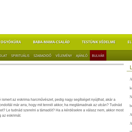
FOGYÓKÚRA
BABA-MAMA-CSALÁD
TESTÜNK VÉDELME
EL
OLAT
SPIRITUÁLIS
SZABADIDŐ
VÉLEMÉNY
AJÁNLÓ
BULVÁR
A
k
N
smert az eskrima harcművészet, pedig nagy segítséget nyújthat, akár a
ndoltál már arra, hogy mit tennél akkor, ha megtámadnak az utcán? Tudnád
b
tet? Le tudnád szerelni a támadót? Ha a kérdésekre a válasz nem, akkor most
A
 az eskrimát.
A