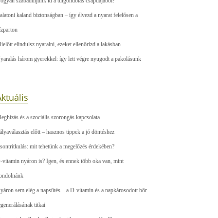
ogyan szabaduljunk ki a túlgondolás csapdájából?
alatoni kaland biztonságban – így élvezd a nyarat felelősen a
ízparton
ielőtt elindulsz nyaralni, ezeket ellenőrizd a lakásban
yaralás három gyerekkel: így lett végre nyugodt a pakolásunk
ktuális
eghízás és a szociális szorongás kapcsolata
ályaválasztás előtt – hasznos tippek a jó döntéshez
sontritkulás: mit tehetünk a megelőzés érdekében?
-vitamin nyáron is? Igen, és ennek több oka van, mint
ondolnánk
yáron sem elég a napsütés – a D-vitamin és a napkárosodott bőr
egenerálásának titkai