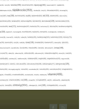
tápanyag(181),
tanulás(159),
ár(36),
tánc(26),
tanulmány(40),
tapasztalat(27),
táplálék(34),
táplálkozás(353),
lálékkiegészítő(25),
tárolás(29),
társ(27),
társadalom(50),
társaság(31),
tea(158),
tél(153),
vasz(87),
technika(46),
tej(88),
tejtermék(60),
telefon(49),
televízió(31),
terápia(92),
terhesség(96),
természet(129),
természetes(103),
ljesítmény(46),
termék(44),
test(171),
testmozgás(97),
rvezés(46),
testsúly(79),
testtartás(27),
tészta(39),
tevékenység(44),
pp(118),
tippek(27),
tisztaság(35),
tisztítás(44),
tojás(91),
torna(43),
torokfájás(32),
törődés(27),
tudatosság(115),
tudomány(106),
ténet(38),
trauma(31),
trükk(25),
tudás(30),
tudatos(46),
túlsúly(72),
tünet(139),
ra(78),
turmix(64),
túró(29),
tüdő(28),
tünetek(64),
türelem(47),
uborka(26),
újév(42),
ünnep(148),
ahasznosítás(37),
újszülött(26),
úszás(46),
Utazás(85),
Üdítő(26),
ülőmunka(27),
csora(79),
válás(24),
választás(29),
változás(48),
változatos(24),
várandósság(54),
város(24),
vas(64),
sárlás(85),
vashiány(31),
védekezés(28),
védelem(59),
vegán(48),
vegetáriánus(43),
vegyszer(28),
vércukorszint(108),
vérnyomás(125),
lemény(57),
vér(41),
vércukor(49),
vérkeringés(77),
rseny(46),
vérszegénység(34),
vese(46),
veszekedés(29),
veszély(45),
veszélyes(54),
világháló(41),
vitamin(406),
ág(34),
vírus(82),
viselkedés(86),
viszketés(30),
vita(34),
vitalitás(31),
víz(184),
aminhiány(33),
vitaminok(86),
vizsga(26),
vizsgálat(59),
zab(34),
zabkása(36),
zabpehely(36),
zöldség(304),
zsír(166),
ar(24),
zene(85),
zöldségek(32),
zsírégetés(46),
zsírsav(25)