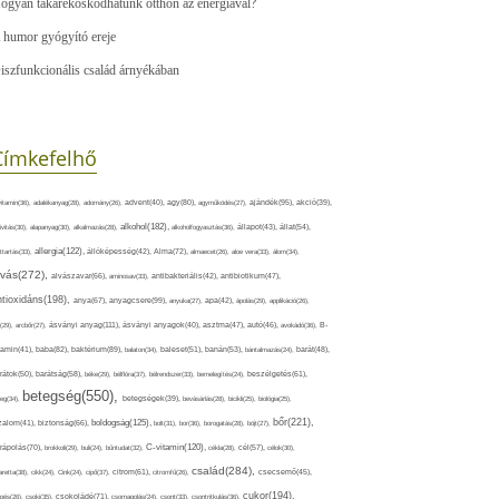
ogyan takarékoskodhatunk otthon az energiával?
 humor gyógyító ereje
iszfunkcionális család árnyékában
Címkefelhő
ajándék(95),
itamin(36),
adalékanyag(28),
adomány(26),
advent(40),
agy(80),
agyműködés(27),
akció(39),
alkohol(182),
ivitás(30),
alapanyag(30),
alkalmazás(28),
alkoholfogyasztás(36),
állapot(43),
állat(54),
allergia(122),
attartás(33),
állóképesség(42),
Alma(72),
almaecet(26),
aloe vera(33),
álom(34),
lvás(272),
alvászavar(66),
aminosav(33),
antibakteriális(42),
antibiotikum(47),
ntioxidáns(198),
anyagcsere(99),
anya(67),
anyuka(27),
apa(42),
ápolás(29),
applikáció(26),
ásványi anyag(111),
(29),
arcbőr(27),
ásványi anyagok(40),
asztma(47),
autó(46),
avokádó(36),
B-
tamin(41),
baba(82),
baktérium(89),
balaton(34),
baleset(51),
banán(53),
bántalmazás(24),
barát(48),
rátok(50),
barátság(58),
béke(29),
bélflóra(37),
bélrendszer(33),
bemelegítés(24),
beszélgetés(61),
betegség(550),
eg(34),
betegségek(39),
bevásárlás(28),
bicikli(25),
biológia(25),
bőr(221),
boldogság(125),
zalom(41),
biztonság(66),
bolt(31),
bor(36),
borogatás(28),
böjt(27),
C-vitamin(120),
rápolás(70),
brokkoli(29),
buli(24),
bűntudat(32),
cékla(28),
cél(57),
célok(30),
család(284),
aretta(38),
cikk(24),
Cink(24),
cipő(37),
citrom(61),
citromfű(26),
csecsemő(45),
cukor(194),
pés(26),
csoki(35),
csokoládé(71),
csomagolás(24),
csont(33),
csontritkulás(36),