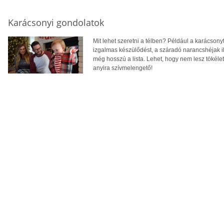
Karácsonyi gondolatok
Mit lehet szeretni a télben? Például a karácsonyt.
izgalmas készülődést, a száradó narancshéjak ill
még hosszú a lista. Lehet, hogy nem lesz tökéle
anyira szívmelengető!