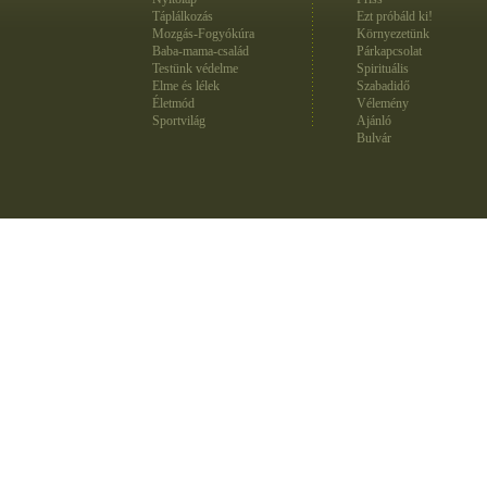
Táplálkozás
Ezt próbáld ki!
Mozgás-Fogyókúra
Környezetünk
Baba-mama-család
Párkapcsolat
Testünk védelme
Spirituális
Elme és lélek
Szabadidő
Életmód
Vélemény
Sportvilág
Ajánló
Bulvár