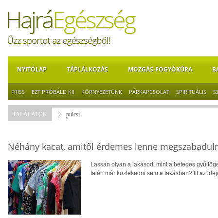
NYITÓLAP
TÁPLÁLKOZÁS
MOZGÁS-FOGYÓKÚRA
B
FRISS
EZT PRÓBÁLD KI!
KÖRNYEZETÜNK
PÁRKAPCSOLAT
SPIRITUÁLIS
S
TALÁLATOK
pulcsi
Néhány kacat, amitől érdemes lenne megszabadul
Lassan olyan a lakásod, mint a beteges gyűjtög
talán már közlekedni sem a lakásban? Itt az idej