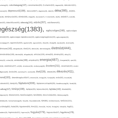
cukorbetegség(137),
orbeteg(25),
cukormentes(69),
D-vitamin(53),
daganat(36),
dekoráció(41),
diéta(395),
depresszió(199),
mencia(34),
desszert(67),
diagnózis(28),
diák(24),
dió(50),
dohányzás(92),
at(38),
döntés(58),
drága(26),
duzzanat(27),
E-vitamin(25),
eb(26),
ebéd(57),
ecet(38),
edzés(267),
édesség(141),
es(42),
édesítőszer(43),
edzőterem(42),
egészség(1383),
egészséges(246),
egészséges
etmód(100),
egészséges táplálkozás(44),
egészségmegőrzés(43),
egészségtelen(32),
észségügy(27),
egyensúly(63),
egyetem(29),
egyszerű(31),
éhes(30),
éhség(38),
éjszaka(33),
ekcéma(26),
életmód(444),
elmiszer(142),
élet(114),
elengedés(29),
életkor(30),
életminőség(30),
etmódváltás(108),
elhízás(109),
elme(93),
életvitel(28),
elfogadás(30),
élmény(55),
előny(37),
energia(487),
emésztés(166),
árás(32),
ember(38),
empátia(43),
Energiaital(29),
eper(30),
érzelem(211),
ő(36),
eredmény(47),
erő(36),
érrendszer(36),
érzékenység(36),
érzelmek(42),
érzelmi
étkezés(411),
étel(228),
elligencia(28),
érzés(39),
esemény(27),
eszköz(28),
ételek(39),
trend(193),
evés(92),
étrendkiegészítő(47),
étterem(24),
étvágy(34),
Európa(28),
évszak(28),
fájdalom(308),
cebook(42),
fahéj(43),
fájdalomcsillapító(39),
fáradékonyság(30),
fáradt(28),
fehérje(198),
radtság(117),
fejfájás(93),
fejlődés(142),
fejlesztés(44),
feladat(46),
félelem(115),
dolgozás(24),
felelősség(62),
felnőtt(66),
felszívódás(56),
féltékenység(26),
fertőzés(101),
töltődés(29),
fenntarthatóság(29),
fény(36),
fényvédelem(28),
férfi(86),
fertőtlenítés(31),
film(111),
szültség(82),
fiatal(39),
figyelem(69),
finom(26),
fitt(34),
fittség(34),
fizikai(25),
fog(51),
fogyás(279),
fogyókúra(178),
gadalom(25),
fogmosás(41),
fogorvos(24),
fogyasztás(67),