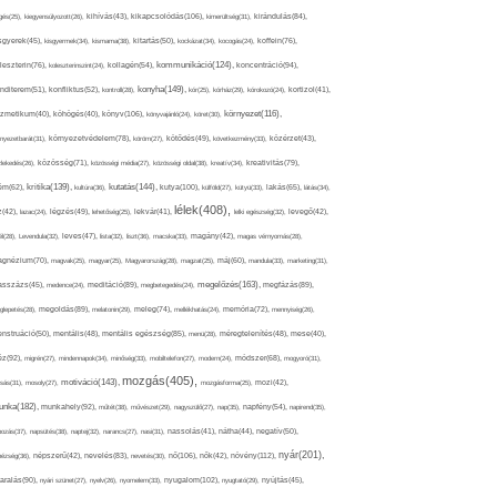
kikapcsolódás(106),
gés(25),
kiegyensúlyozott(26),
kihívás(43),
kimerültség(31),
kirándulás(84),
sgyerek(45),
kisgyermek(34),
kismama(38),
kitartás(50),
kockázat(34),
kocogás(24),
koffein(76),
kommunikáció(124),
koncentráció(94),
leszterin(76),
koleszterinszint(24),
kollagén(54),
konyha(149),
nditerem(51),
konfliktus(52),
kontroll(28),
kór(25),
kórház(29),
kórokozó(24),
kortizol(41),
könyv(106),
környezet(116),
zmetikum(40),
köhögés(40),
könyvajánló(24),
köret(30),
nyezetbarát(31),
környezetvédelem(78),
köröm(27),
kötődés(49),
következmény(33),
közérzet(43),
lekedés(26),
közösség(71),
közösségi média(27),
közösségi oldal(38),
kreatív(34),
kreativitás(79),
kritika(139),
kutatás(144),
kutya(100),
ém(62),
kultúra(36),
külföld(27),
kütyü(33),
lakás(65),
látás(34),
lélek(408),
z(42),
lazac(24),
légzés(49),
lehetőség(25),
lekvár(41),
lelki egészség(32),
levegő(42),
él(28),
Levendula(32),
leves(47),
lista(32),
liszt(36),
macska(33),
magány(42),
magas vérnyomás(28),
gnézium(70),
magvak(25),
magyar(25),
Magyarország(28),
magzat(25),
máj(60),
mandula(33),
marketing(31),
megelőzés(163),
sszázs(45),
medence(24),
meditáció(89),
megbetegedés(24),
megfázás(89),
glepetés(28),
megoldás(89),
melatonin(29),
meleg(74),
mellékhatás(24),
memória(72),
mennyiség(26),
nstruáció(50),
mentális(48),
mentális egészség(85),
menü(28),
méregtelenítés(48),
mese(40),
z(92),
migrén(27),
mindennapok(34),
minőség(33),
mobiltelefon(27),
modern(24),
módszer(68),
mogyoró(31),
mozgás(405),
motiváció(143),
sás(31),
mosoly(27),
mozgásforma(25),
mozi(42),
nka(182),
munkahely(92),
műtét(38),
művészet(29),
nagyszülő(27),
nap(35),
napfény(54),
napirend(35),
pozás(37),
napsütés(38),
naptej(32),
narancs(27),
nasi(31),
nassolás(41),
nátha(44),
negatív(50),
nyár(201),
nő(106),
növény(112),
hézség(36),
népszerű(42),
nevelés(83),
nevetés(30),
nők(42),
nyugalom(102),
aralás(90),
nyári szünet(27),
nyelv(26),
nyomelem(33),
nyugtató(29),
nyújtás(45),