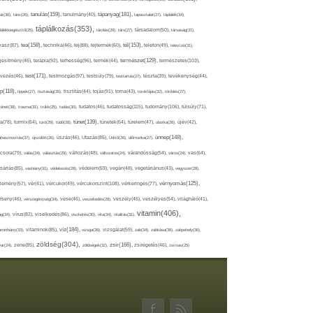
tápanyag(181),
tanulás(159),
ár(36),
tánc(26),
tanulmány(40),
tapasztalat(27),
táplálék(34),
táplálkozás(353),
lálékkiegészítő(25),
tárolás(29),
társ(27),
társadalom(50),
társaság(31),
tea(158),
tél(153),
vasz(87),
technika(46),
tej(88),
tejtermék(60),
telefon(49),
televízió(31),
terápia(92),
terhesség(96),
természet(129),
természetes(103),
ljesítmény(46),
termék(44),
test(171),
testmozgás(97),
rvezés(46),
testsúly(79),
testtartás(27),
tészta(39),
tevékenység(44),
pp(118),
tippek(27),
tisztaság(35),
tisztítás(44),
tojás(91),
torna(43),
torokfájás(32),
törődés(27),
tudatosság(115),
tudomány(106),
ténet(38),
trauma(31),
trükk(25),
tudás(30),
tudatos(46),
túlsúly(71),
tünet(139),
ra(78),
turmix(64),
túró(29),
tüdő(28),
tünetek(64),
türelem(47),
uborka(26),
újév(42),
ünnep(148),
ahasznosítás(37),
újszülött(26),
úszás(46),
Utazás(85),
Üdítő(26),
ülőmunka(27),
csora(79),
válás(24),
választás(29),
változás(48),
változatos(24),
várandósság(54),
város(24),
vas(64),
sárlás(85),
vashiány(31),
védekezés(28),
védelem(59),
vegán(48),
vegetáriánus(43),
vegyszer(28),
vércukorszint(108),
vérnyomás(125),
lemény(57),
vér(41),
vércukor(49),
vérkeringés(77),
rseny(46),
vérszegénység(34),
vese(46),
veszekedés(29),
veszély(45),
veszélyes(54),
világháló(41),
vitamin(406),
ág(34),
vírus(82),
viselkedés(86),
viszketés(30),
vita(34),
vitalitás(31),
víz(184),
aminhiány(33),
vitaminok(85),
vizsga(26),
vizsgálat(59),
zab(34),
zabkása(36),
zabpehely(36),
zöldség(304),
zsír(166),
ar(24),
zene(85),
zöldségek(32),
zsírégetés(46),
zsírsav(25)