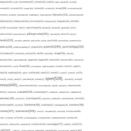
afigyelés(52),
ok(36),
okostelefon(57),
oktatás(40),
olaj(50),
olajos magvak(34),
olcsó(33),
olvasás(101),
orvos(164),
ívaolaj(42),
omega-3(31),
online(52),
orrfolyás(24),
orvostudomány(26),
thon(111),
önbizalom(121),
óvoda(26),
öltözködés(35),
önállóság(27),
önbecsülés(36),
önbizalomhiány(28),
önismeret(112),
értékelés(43),
önfejlesztés(59),
önkifejezés(26),
öregedés(46),
öröm(69),
z(109),
őszinteség(34),
ötlet(37),
pajzsmirigy(53),
pakolás(30),
panasz(25),
paprika(28),
pár(27),
párkapcsolat(241),
radicsom(52),
páratartalom(27),
pattanás(30),
pénz(74),
piac(27),
ihenés(210),
pizza(25),
pollen(32),
popcorn(35),
por(26),
pozitív(83),
prevenció(25),
probiotikum(37),
psziché(290),
pszichológia(230),
obléma(142),
problémamegoldás(27),
program(60),
recept(131),
zichológus(67),
puffadás(34),
pulzus(45),
rák(69),
reakció(33),
reflux(31),
generáció(46),
regenerálódás(28),
reggel(39),
reggeli(89),
reklám(39),
relaxáció(81),
rendszer(24),
Rost(131),
ndszeres(41),
rizs(34),
rozmaring(24),
rugalmasság(24),
ruha(42),
rutin(47),
sajt(67),
segítség(100),
séta(107),
láta(78),
sejt(27),
sérülés(58),
siker(67),
sírás(27),
smink(37),
só(70),
sport(528),
ozat(33),
sör(26),
spenót(27),
spiritualitás(28),
spórolás(37),
sportoló(31),
strand(35),
tressz(445),
sütemény(94),
stresszkezelés(53),
stresszoldás(34),
súly(25),
súlyzó(24),
szabadidő(142),
tés(91),
sütőtök(25),
szabadság(47),
szabály(25),
szabályok(24),
szájhigiénia(24),
akember(140),
szakítás(27),
Számítógép(46),
száraz(24),
szédülés(35),
székrekedés(25),
Szem(54),
Szénhidrát(181),
emélyiség(94),
szerelem(156),
szemét(32),
szépség(52),
szépségápolás(26),
szervezet(306),
zeretet(207),
szex(27),
szexualitás(25),
szezon(34),
szilveszter(48),
szív(109),
n(28),
színek(36),
szívbetegség(32),
szocializáció(30),
szódabikarbóna(35),
szokás(79),
szorongás(177),
okások(33),
szolárium(24),
szoptatás(33),
szórakozás(45),
szőlő(25),
szülés(70),
zülő(203),
tanács(161),
szülők(25),
szűrővizsgálat(34),
tablet(44),
takarítás(50),
támogatás(36),