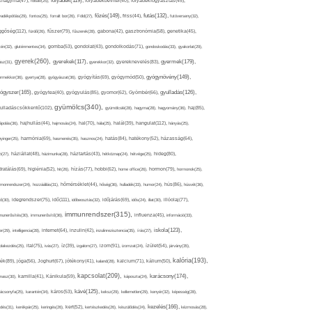
folyadék(119),
khagyma(47),
folsav(25),
folyadékbevitel(40),
folyadékfogyasztás(45),
főzés(149),
futás(132),
yadékpótlás(29),
fontos(25),
forralt bor(26),
Föld(27),
friss(44),
futóverseny(32),
ggőség(112),
fürdő(26),
fűszer(79),
fűszerek(28),
gabona(42),
gasztronómia(58),
genetika(45),
tén(32),
gluténmentes(34),
gomba(53),
gondolat(43),
gondolkodás(71),
gondoskodás(33),
gyakorlat(29),
gyerek(260),
gyermek(179),
gyerekek(117),
ász(31),
gyerekkor(32),
gyereknevelés(83),
gyógynövény(149),
ermekkor(36),
gyertya(28),
gyógyászat(36),
gyógyítás(69),
gyógymód(50),
ógyszer(165),
gyulladás(126),
gyógytea(40),
gyógyulás(85),
gyomor(62),
Gyömbér(66),
gyümölcs(340),
ulladáscsökkentő(102),
gyümölcslé(28),
hagyma(28),
hagyomány(36),
haj(85),
hangulat(112),
ápolás(36),
hajhullás(44),
hajmosás(24),
hal(70),
hála(25),
halál(39),
hányás(25),
yinger(25),
harmónia(69),
hasmenés(35),
hasznos(24),
hatás(84),
hatékony(52),
házasság(64),
i(27),
háziállat(48),
házimunka(28),
háztartás(43),
hétköznap(24),
hétvége(25),
hideg(80),
dratálás(69),
higiénia(52),
hit(26),
hízás(77),
hobbi(62),
home office(26),
hormon(79),
hormonok(25),
rmonrendszer(24),
hozzáállás(31),
hőmérséklet(44),
hőség(36),
hulladék(33),
humor(24),
hús(86),
húsvét(36),
idő(111),
ő(30),
idegrendszer(75),
időbeosztás(32),
időjárás(69),
idős(24),
illat(30),
illóolaj(77),
immunrendszer(315),
munerősítés(30),
immunerősítő(36),
influenza(45),
információ(33),
iskola(123),
er(29),
intelligencia(28),
internet(64),
inzulin(42),
inzulinrezisztencia(35),
írás(27),
olakezdés(25),
ital(75),
ivás(27),
íz(39),
izgalom(27),
izom(91),
izomzat(24),
ízület(54),
járvány(35),
kalória(193),
ték(89),
jóga(56),
Joghurt(67),
jótékony(41),
kaland(28),
kalcium(71),
kálium(50),
kapcsolat(209),
karácsony(174),
masz(30),
kamilla(41),
Kánikula(59),
káposzta(24),
kávé(125),
ácsonyfa(25),
karantén(34),
káros(53),
keksz(29),
kellemetlen(29),
kenyér(32),
képesség(28),
kezelés(166),
dés(31),
kerékpár(25),
keringés(26),
kert(52),
kertészkedés(26),
készülődés(24),
kézmosás(28),