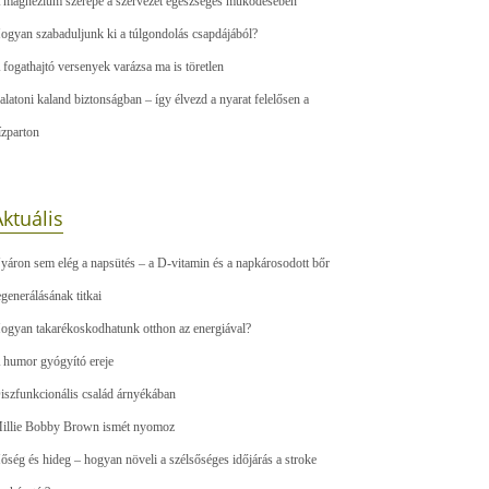
 magnézium szerepe a szervezet egészséges működésében
ogyan szabaduljunk ki a túlgondolás csapdájából?
 fogathajtó versenyek varázsa ma is töretlen
alatoni kaland biztonságban – így élvezd a nyarat felelősen a
ízparton
ktuális
yáron sem elég a napsütés – a D-vitamin és a napkárosodott bőr
egenerálásának titkai
ogyan takarékoskodhatunk otthon az energiával?
 humor gyógyító ereje
iszfunkcionális család árnyékában
illie Bobby Brown ismét nyomoz
őség és hideg – hogyan növeli a szélsőséges időjárás a stroke