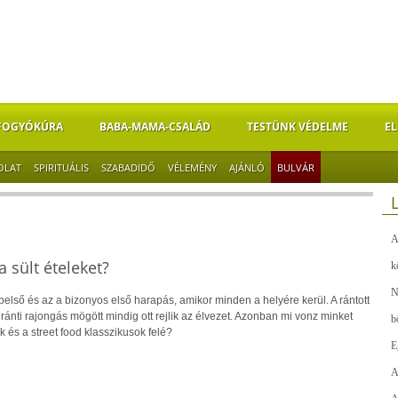
FOGYÓKÚRA
BABA-MAMA-CSALÁD
TESTÜNK VÉDELME
EL
OLAT
SPIRITUÁLIS
SZABADIDŐ
VÉLEMÉNY
AJÁNLÓ
BULVÁR
A
 sült ételeket?
k
N
első és az a bizonyos első harapás, amikor minden a helyére kerül. A rántott
ránti rajongás mögött mindig ott rejlik az élvezet. Azonban mi vonz minket
b
k és a street food klasszikusok felé?
E
A