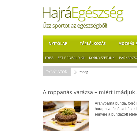
NYITÓLAP
TÁPLÁLKOZÁS
MOZGÁS-
FRISS
EZT PRÓBÁLD KI!
KÖRNYEZETÜNK
PÁRKAPCS
TALÁLATOK
ropog
A roppanás varázsa – miért imádjuk a
Aranybarna bunda, forró b
harapnivalók és a húsok i
ennyire a bundázott étele