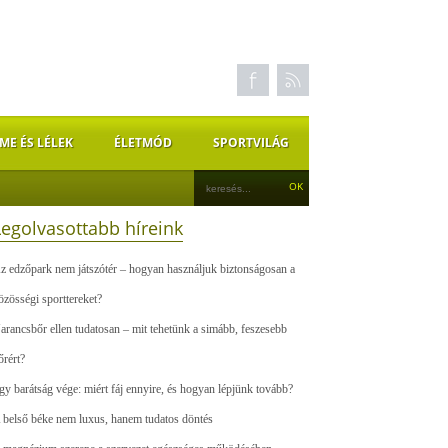
ME ÉS LÉLEK
ÉLETMÓD
SPORTVILÁG
Legolvasottabb híreink
z edzőpark nem játszótér – hogyan használjuk biztonságosan a
özösségi sporttereket?
arancsbőr ellen tudatosan – mit tehetünk a simább, feszesebb
őrért?
gy barátság vége: miért fáj ennyire, és hogyan lépjünk tovább?
 belső béke nem luxus, hanem tudatos döntés