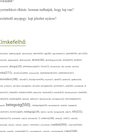
ockázatát?
yermekkori elhízás: honnan tudhatjuk, hogy baj van?
esötétedő anyajegy: bajt jelezhet nyáron?
Címkefelhő
ajándék(95),
itamin(36),
adalékanyag(28),
adomány(26),
advent(40),
agy(80),
agyműködés(27),
akció(39),
alkohol(182),
ivitás(30),
alapanyag(30),
alkalmazás(28),
alkoholfogyasztás(36),
állapot(43),
állat(54),
allergia(122),
attartás(33),
állóképesség(42),
Alma(72),
almaecet(26),
aloe vera(33),
álom(34),
lvás(272),
alvászavar(66),
aminosav(33),
antibakteriális(42),
antibiotikum(47),
ntioxidáns(198),
anyagcsere(99),
anya(67),
anyuka(27),
apa(42),
ápolás(29),
applikáció(26),
ásványi anyag(111),
(29),
arcbőr(27),
ásványi anyagok(40),
asztma(47),
autó(46),
avokádó(36),
B-
tamin(41),
baba(82),
baktérium(89),
balaton(34),
baleset(51),
banán(53),
bántalmazás(24),
barát(48),
rátok(50),
barátság(58),
béke(29),
bélflóra(37),
bélrendszer(33),
bemelegítés(24),
beszélgetés(61),
betegség(550),
eg(34),
betegségek(39),
bevásárlás(28),
bicikli(25),
biológia(25),
bőr(221),
boldogság(125),
zalom(41),
biztonság(66),
bolt(31),
bor(36),
borogatás(28),
böjt(27),
C-vitamin(120),
rápolás(70),
brokkoli(29),
buli(24),
bűntudat(32),
cékla(28),
cél(57),
célok(29),
család(284),
aretta(38),
cikk(24),
Cink(24),
cipő(37),
citrom(61),
citromfű(26),
csecsemő(45),
cukor(194),
pés(26),
csoki(35),
csokoládé(71),
csomagolás(24),
csont(32),
csontritkulás(35),