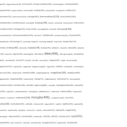
kikapcsolódás(106),
gés(25),
kiegyensúlyozott(26),
kihívás(43),
kimerültség(31),
kirándulás(84),
sgyerek(45),
kisgyermek(34),
kismama(38),
kitartás(50),
kockázat(34),
kocogás(24),
koffein(76),
kommunikáció(124),
koncentráció(94),
leszterin(76),
koleszterinszint(24),
kollagén(54),
konyha(149),
nditerem(51),
konfliktus(52),
kontroll(28),
kór(25),
kórház(29),
kórokozó(24),
kortizol(41),
könyv(106),
környezet(116),
zmetikum(40),
köhögés(40),
könyvajánló(24),
köret(30),
nyezetbarát(31),
környezetvédelem(78),
köröm(27),
kötődés(49),
következmény(33),
közérzet(43),
lekedés(26),
közösség(71),
közösségi média(27),
közösségi oldal(38),
kreatív(34),
kreativitás(79),
kritika(140),
kutatás(144),
kutya(100),
ém(62),
kultúra(36),
külföld(27),
kütyü(33),
lakás(65),
látás(34),
lélek(408),
z(42),
lazac(24),
légzés(49),
lehetőség(25),
lekvár(41),
lelki egészség(33),
levegő(42),
él(28),
Levendula(32),
leves(47),
lista(32),
liszt(36),
macska(33),
magány(42),
magas vérnyomás(28),
gnézium(70),
magvak(25),
magyar(25),
Magyarország(28),
magzat(25),
máj(60),
mandula(33),
marketing(31),
megelőzés(165),
sszázs(45),
medence(24),
meditáció(89),
megbetegedés(24),
megfázás(89),
glepetés(28),
megoldás(89),
melatonin(29),
meleg(74),
mellékhatás(24),
memória(72),
mennyiség(26),
nstruáció(50),
mentális(48),
mentális egészség(86),
menü(28),
méregtelenítés(48),
mese(40),
z(92),
migrén(27),
mindennapok(34),
minőség(33),
mobiltelefon(27),
modern(24),
módszer(68),
mogyoró(31),
mozgás(406),
motiváció(144),
sás(31),
mosoly(27),
mozgásforma(25),
mozi(42),
nka(182),
munkahely(92),
műtét(38),
művészet(29),
nagyszülő(27),
nap(35),
napfény(54),
napirend(35),
pozás(37),
napsütés(38),
naptej(32),
narancs(27),
nasi(31),
nassolás(41),
nátha(44),
negatív(50),
nyár(201),
nő(106),
növény(112),
hézség(36),
népszerű(42),
nevelés(83),
nevetés(30),
nők(42),
nyugalom(102),
aralás(90),
nyári szünet(27),
nyelv(26),
nyomelem(33),
nyugtató(29),
nyújtás(45),