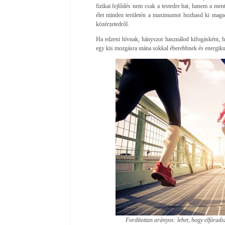
fizikai fejlődés nem csak a testedre hat, hanem a men
élet minden területén a maximumot hozhasd ki magad
közérzetedről.
Ha edzeni hívnak, hányszor használod kifogásként, h
egy kis mozgásra utána sokkal éberebbnek és energik
Fordítottan arányos: lehet, hogy elfárads