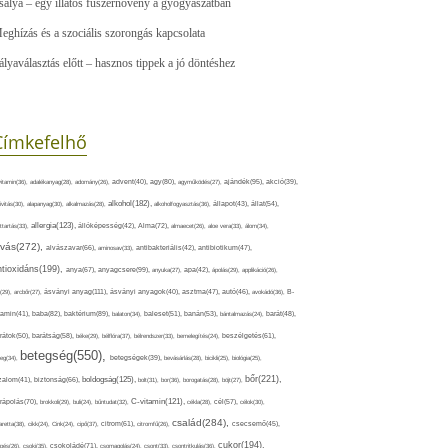
sálya – egy illatos fűszernövény a gyógyászatban
eghízás és a szociális szorongás kapcsolata
ályaválasztás előtt – hasznos tippek a jó döntéshez
Címkefelhő
ajándék(95),
itamin(36),
adalékanyag(28),
adomány(26),
advent(40),
agy(80),
agyműködés(27),
akció(39),
alkohol(182),
ivitás(30),
alapanyag(30),
alkalmazás(28),
alkoholfogyasztás(36),
állapot(43),
állat(54),
allergia(123),
attartás(33),
állóképesség(42),
Alma(72),
almaecet(26),
aloe vera(33),
álom(34),
lvás(272),
alvászavar(66),
aminosav(33),
antibakteriális(42),
antibiotikum(47),
ntioxidáns(199),
anyagcsere(99),
anya(67),
anyuka(27),
apa(42),
ápolás(29),
applikáció(26),
ásványi anyag(111),
(29),
arcbőr(27),
ásványi anyagok(40),
asztma(47),
autó(46),
avokádó(36),
B-
tamin(41),
baba(82),
baktérium(89),
balaton(34),
baleset(51),
banán(53),
bántalmazás(24),
barát(48),
rátok(50),
barátság(58),
béke(29),
bélflóra(37),
bélrendszer(33),
bemelegítés(24),
beszélgetés(61),
betegség(550),
eg(34),
betegségek(39),
bevásárlás(28),
bicikli(25),
biológia(25),
bőr(221),
boldogság(125),
zalom(41),
biztonság(66),
bolt(31),
bor(36),
borogatás(28),
böjt(27),
C-vitamin(121),
rápolás(70),
brokkoli(29),
buli(24),
bűntudat(32),
cékla(28),
cél(57),
célok(30),
család(284),
aretta(38),
cikk(24),
Cink(24),
cipő(37),
citrom(61),
citromfű(26),
csecsemő(45),
cukor(194),
pés(26),
csoki(35),
csokoládé(71),
csomagolás(24),
csont(33),
csontritkulás(36),