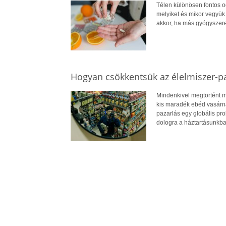
Télen különösen fontos o
melyiket és mikor vegyük 
akkor, ha más gyógyszere
Hogyan csökkentsük az élelmiszer-p
Mindenkivel megtörtént má
kis maradék ebéd vasárnap
pazarlás egy globális pr
dologra a háztartásunkba