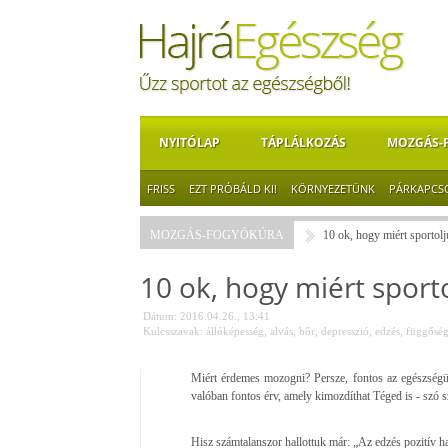
NYITÓLAP
TÁPLÁLKOZÁS
MOZGÁS-
FRISS
EZT PRÓBÁLD KI!
KÖRNYEZETÜNK
PÁRKAPCS
MOZGÁS-FOGYÓKÚRA
10 ok, hogy miért sportol
10 ok, hogy miért sport
Dátum: 2016.04.26., 13:41
Kulcsszavak:
állóképesség
,
alvás
,
bőr
,
depresszió
,
edzés
,
függősé
Miért érdemes mozogni? Persze, fontos az egészségün
valóban fontos érv, amely kimozdíthat Téged is - szó sz
Hisz számtalanszor hallottuk már: „Az edzés pozitív hat