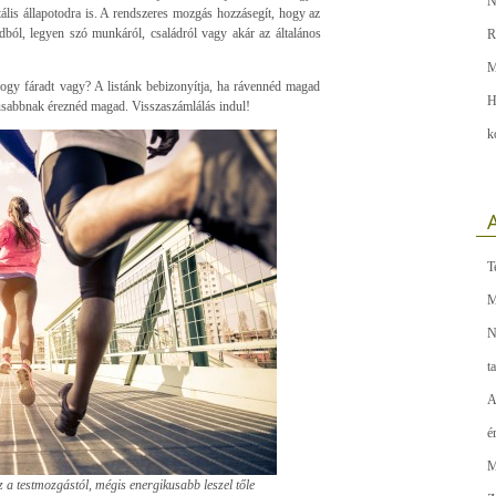
N
tális állapotodra is. A rendszeres mozgás hozzásegít, hogy az
ból, legyen szó munkáról, családról vagy akár az általános
R
M
ogy fáradt vagy? A listánk bebizonyítja, ha rávennéd magad
H
usabbnak éreznéd magad. Visszaszámlálás indul!
k
A
T
M
N
t
A
é
M
z a testmozgástól, mégis energikusabb leszel tőle