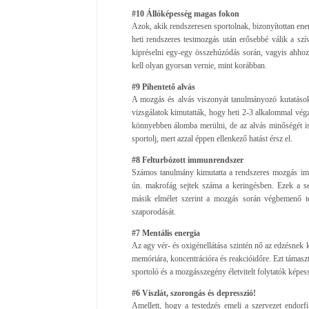
#10 Állóképesség magas fokon
Azok, akik rendszeresen sportolnak, bizonyítottan en
heti rendszeres testmozgás után erősebbé válik a szí
kipréselni egy-egy összehúzódás során, vagyis ahhoz
kell olyan gyorsan vernie, mint korábban.
#9 Pihentető alvás
A mozgás és alvás viszonyát tanulmányozó kutatások 
vizsgálatok kimutatták, hogy heti 2-3 alkalommal végz
könnyebben álomba merülni, de az alvás minőségét is j
sportolj, mert azzal éppen ellenkező hatást érsz el.
#8 Felturbózott immunrendszer
Számos tanulmány kimutatta a rendszeres mozgás imm
ún. makrofág sejtek száma a keringésben. Ezek a se
másik elmélet szerint a mozgás során végbemenő tes
szaporodását.
#7 Mentális energia
Az agy vér- és oxigénellátása szintén nő az edzésnek k
memóriára, koncentrációra és reakcióidőre. Ezt támaszt
sportoló és a mozgásszegény életvitelt folytatók képess
#6 Viszlát, szorongás és depresszió!
Amellett, hogy a testedzés emeli a szervezet endorfi