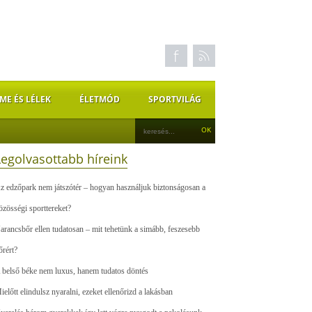
ME ÉS LÉLEK
ÉLETMÓD
SPORTVILÁG
Legolvasottabb híreink
z edzőpark nem játszótér – hogyan használjuk biztonságosan a
özösségi sporttereket?
arancsbőr ellen tudatosan – mit tehetünk a simább, feszesebb
őrért?
 belső béke nem luxus, hanem tudatos döntés
ielőtt elindulsz nyaralni, ezeket ellenőrizd a lakásban