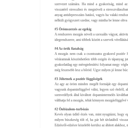
szervezet számára. Ha mind a gyakoriság, mind az 
visszatérő stresszhez és megnöveli a stresszválaszba
anyag antidepresszáns hatású, vagyis ha valaki rendsz
nélküli gyógyszert szedne, vagy mintha be lenne oltva s
#5 Örömszerzés az egekig
A rendszeres mozgás növeli a szexuális vágyat, aktivitá
idegrendszerre, ami többek között a szervek vérellátásáé
#4 Az örök fiatalság
A mozgás nem csak a csontozatra gyakorol pozitív h
véráramnak köszönhetően több oxigén és tápanyag jut 
gyakorlatilag egy méregtelenítési folyamat megy végbe
még feszesebb lesz a bőröd. Ugye milyen jó lenne búcs
#3 Jöhetnek a pozitív függőségek
Az agy az öröm minden megélt formáját egy dopamin
vagyunk dopaminfüggővé válni, legyen szó ételről, al
szenvedélyek által kiváltott dopamintermelés kiválthat
válthatja fel a mozgás, tehát könnyen mozgásfüggővé v
#2 Önbizalom-turbózás
Kevés olyan üdítő érzés van, mint nyugtázni, hogy eg
milyen büszkeség tölt el, ha pár hét távlatából vissz
Edzésről-edzésre közelebb kerülsz az áhított alakhoz,