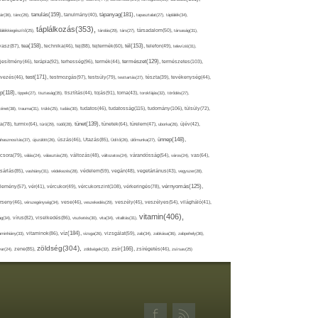
tápanyag(181),
tanulás(159),
ár(36),
tánc(26),
tanulmány(40),
tapasztalat(27),
táplálék(34),
táplálkozás(353),
lálékkiegészítő(25),
tárolás(29),
társ(27),
társadalom(50),
társaság(31),
tea(158),
tél(153),
vasz(87),
technika(46),
tej(88),
tejtermék(60),
telefon(49),
televízió(31),
terápia(92),
terhesség(96),
természet(129),
természetes(103),
ljesítmény(46),
termék(44),
test(171),
testmozgás(97),
rvezés(46),
testsúly(79),
testtartás(27),
tészta(39),
tevékenység(44),
pp(118),
tippek(27),
tisztaság(35),
tisztítás(44),
tojás(91),
torna(43),
torokfájás(32),
törődés(27),
tudatosság(115),
tudomány(106),
ténet(38),
trauma(31),
trükk(25),
tudás(30),
tudatos(46),
túlsúly(72),
tünet(139),
ra(78),
turmix(64),
túró(29),
tüdő(28),
tünetek(64),
türelem(47),
uborka(26),
újév(42),
ünnep(148),
ahasznosítás(37),
újszülött(26),
úszás(46),
Utazás(85),
Üdítő(26),
ülőmunka(27),
csora(79),
válás(24),
választás(29),
változás(48),
változatos(24),
várandósság(54),
város(24),
vas(64),
sárlás(85),
vashiány(31),
védekezés(28),
védelem(59),
vegán(48),
vegetáriánus(43),
vegyszer(28),
vércukorszint(108),
vérnyomás(125),
lemény(57),
vér(41),
vércukor(49),
vérkeringés(78),
rseny(46),
vérszegénység(34),
vese(46),
veszekedés(29),
veszély(45),
veszélyes(54),
világháló(41),
vitamin(406),
ág(34),
vírus(82),
viselkedés(86),
viszketés(30),
vita(34),
vitalitás(31),
víz(184),
aminhiány(33),
vitaminok(86),
vizsga(26),
vizsgálat(59),
zab(34),
zabkása(36),
zabpehely(36),
zöldség(304),
zsír(166),
ar(24),
zene(85),
zöldségek(32),
zsírégetés(46),
zsírsav(25)