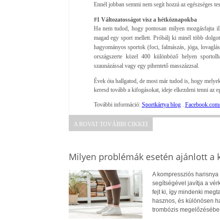
Ennél jobban semmi nem segít hozzá az egészséges tes
#1 Változatosságot visz a hétköznapokba
Ha nem tudod, hogy pontosan milyen mozgásfajta ill
magad egy sport mellett. Próbálj ki minél több dolgot
hagyományos sportok (foci, falmászás, jóga, lovaglás
országszerte közel 400 különböző helyen sportol
szaunázással vagy egy pihentető masszázzsal.
Évek óta hallgatod, de most már tudod is, hogy melyek 
keresd tovább a kifogásokat, ideje elkezdeni tenni az e
További információ:
Sportkártya blog
.
Facebook.com/
A ROVAT TOVÁBBI CIKKEI
Milyen problémák esetén ajánlott a
A kompressziós harisnya 
segítségével javítja a vé
fejt ki, így mindenki me
hasznos, és különösen ha
trombózis megelőzésébe