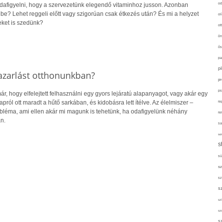
od
dafigyelni, hogy a szervezetünk elegendő vitaminhoz jusson. Azonban
be? Lehet reggeli előtt vagy szigorúan csak étkezés után? És mi a helyzet
ol
ket is szedünk?
ot
ön
ős
pa
p
azarlást otthonunkban?
pr
ps
r, hogy elfelejtett felhasználni egy gyors lejáratú alapanyagot, vagy akár egy
ról ott maradt a hűtő sarkában, és kidobásra lett ítélve. Az élelmiszer –
re
obléma, ami ellen akár mi magunk is tehetünk, ha odafigyelünk néhány
re
n.
sa
sor
s
sü
sz
sz
s
szí
sz
s