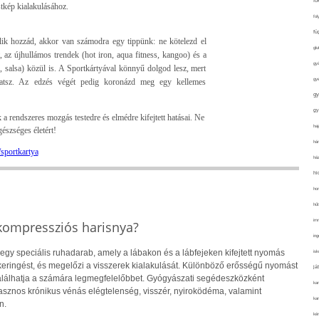
fo
tkép kialakulásához.
fol
fü
ik hozzád, akkor van számodra egy tippünk: ne kötelezd el
glu
, az újhullámos trendek (hot iron, aqua fitness, kangoo) és a
gy
, salsa) közül is. A Sportkártyával könnyű dolgod lesz, mert
gy
hatsz. Az edzés végét pedig koronázd meg egy kellemes
gy
gy
a rendszeres mozgás testedre és elmédre kifejtett hatásai. Ne
haj
gészséges életért!
hán
sportkartya
ház
hi
ho
hűt
im
 kompressziós harisnya?
ing
egy speciális ruhadarab, amely a lábakon és a lábfejeken kifejtett nyomás
isk
rkeringést, és megelőzi a visszerek kialakulását. Különböző erősségű nyomást
já
gtalálhatja a számára legmegfelelőbbet. Gyógyászati segédeszközként
ka
sznos krónikus vénás elégtelenség, visszér, nyiroködéma, valamint
kar
n.
kér