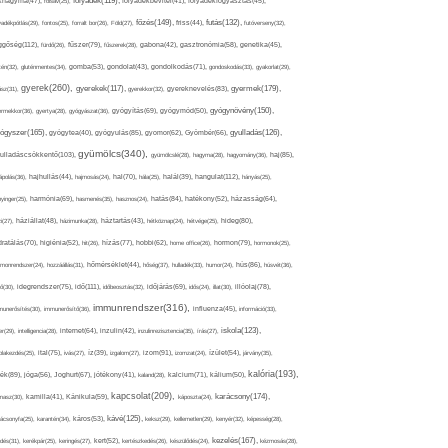
folyadék(119),
khagyma(47),
folsav(25),
folyadékbevitel(41),
folyadékfogyasztás(45),
főzés(149),
futás(132),
yadékpótlás(29),
fontos(25),
forralt bor(26),
Föld(27),
friss(44),
futóverseny(32),
ggőség(112),
fürdő(26),
fűszer(79),
fűszerek(28),
gabona(42),
gasztronómia(58),
genetika(45),
tén(32),
gluténmentes(34),
gomba(53),
gondolat(43),
gondolkodás(71),
gondoskodás(33),
gyakorlat(29),
gyerek(260),
gyermek(179),
gyerekek(117),
ász(31),
gyerekkor(32),
gyereknevelés(83),
gyógynövény(150),
ermekkor(36),
gyertya(28),
gyógyászat(36),
gyógyítás(69),
gyógymód(50),
ógyszer(165),
gyulladás(126),
gyógytea(40),
gyógyulás(85),
gyomor(62),
Gyömbér(66),
gyümölcs(340),
ulladáscsökkentő(103),
gyümölcslé(28),
hagyma(28),
hagyomány(36),
haj(85),
hangulat(112),
ápolás(36),
hajhullás(44),
hajmosás(24),
hal(70),
hála(25),
halál(39),
hányás(25),
yinger(25),
harmónia(69),
hasmenés(35),
hasznos(24),
hatás(84),
hatékony(52),
házasság(64),
i(27),
háziállat(48),
házimunka(28),
háztartás(43),
hétköznap(24),
hétvége(25),
hideg(80),
dratálás(70),
higiénia(52),
hit(26),
hízás(77),
hobbi(62),
home office(26),
hormon(79),
hormonok(25),
rmonrendszer(24),
hozzáállás(31),
hőmérséklet(44),
hőség(37),
hulladék(33),
humor(24),
hús(86),
húsvét(36),
idő(111),
ő(30),
idegrendszer(75),
időbeosztás(32),
időjárás(69),
idős(24),
illat(30),
illóolaj(78),
immunrendszer(316),
munerősítés(30),
immunerősítő(36),
influenza(45),
információ(33),
iskola(123),
er(29),
intelligencia(28),
internet(64),
inzulin(42),
inzulinrezisztencia(35),
írás(27),
olakezdés(25),
ital(75),
ivás(27),
íz(39),
izgalom(27),
izom(91),
izomzat(24),
ízület(54),
járvány(35),
kalória(193),
ték(89),
jóga(56),
Joghurt(67),
jótékony(41),
kaland(28),
kalcium(71),
kálium(50),
kapcsolat(209),
karácsony(174),
masz(30),
kamilla(41),
Kánikula(59),
káposzta(24),
kávé(125),
ácsonyfa(25),
karantén(34),
káros(53),
keksz(29),
kellemetlen(29),
kenyér(32),
képesség(28),
kezelés(167),
dés(31),
kerékpár(25),
keringés(27),
kert(52),
kertészkedés(26),
készülődés(24),
kézmosás(28),