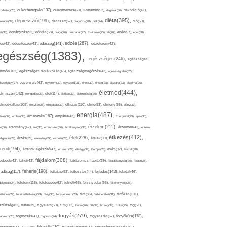
cukorbetegség(137),
orbeteg(25),
cukormentes(69),
D-vitamin(53),
daganat(36),
dekoráció(41),
diéta(395),
depresszió(199),
mencia(34),
desszert(67),
diagnózis(28),
diák(24),
dió(50),
dohányzás(92),
at(38),
döntés(58),
drága(26),
duzzanat(27),
E-vitamin(25),
eb(26),
ebéd(57),
ecet(38),
edzés(267),
édesség(141),
es(42),
édesítőszer(43),
edzőterem(42),
egészség(1383),
egészséges(246),
egészséges
etmód(102),
egészséges táplálkozás(45),
egészségmegőrzés(43),
egészségtelen(32),
észségügy(27),
egyensúly(63),
egyetem(30),
egyszerű(31),
éhes(30),
éhség(38),
éjszaka(33),
ekcéma(26),
életmód(444),
elmiszer(142),
élet(114),
elengedés(29),
életkor(30),
életminőség(30),
etmódváltás(109),
elhízás(110),
elme(93),
életvitel(28),
elfogadás(30),
élmény(55),
előny(37),
energia(487),
emésztés(167),
árás(32),
ember(38),
empátia(43),
Energiaital(29),
eper(30),
érzelem(211),
ő(36),
eredmény(47),
erő(36),
érrendszer(36),
érzékenység(36),
érzelmek(42),
érzelmi
étkezés(412),
étel(228),
elligencia(28),
érzés(39),
esemény(27),
eszköz(28),
ételek(39),
trend(194),
evés(92),
étrendkiegészítő(47),
étterem(24),
étvágy(34),
Európa(28),
évszak(28),
fájdalom(308),
cebook(42),
fahéj(43),
fájdalomcsillapító(39),
fáradékonyság(30),
fáradt(28),
fehérje(198),
radtság(117),
fejfájás(93),
fejlődés(143),
fejlesztés(44),
feladat(46),
félelem(115),
dolgozás(24),
felelősség(62),
felnőtt(66),
felszívódás(56),
féltékenység(26),
fertőzés(101),
töltődés(29),
fenntarthatóság(29),
fény(36),
fényvédelem(28),
férfi(86),
fertőtlenítés(31),
film(112),
szültség(82),
fiatal(39),
figyelem(69),
finom(26),
fitt(34),
fittség(34),
fizikai(25),
fog(51),
fogyás(279),
fogyókúra(178),
gadalom(25),
fogmosás(41),
fogorvos(24),
fogyasztás(67),