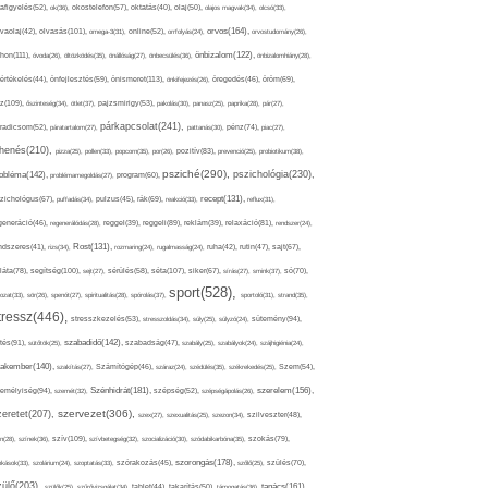
afigyelés(52),
ok(36),
okostelefon(57),
oktatás(40),
olaj(50),
olajos magvak(34),
olcsó(33),
olvasás(101),
orvos(164),
ívaolaj(42),
omega-3(31),
online(52),
orrfolyás(24),
orvostudomány(26),
thon(111),
önbizalom(122),
óvoda(26),
öltözködés(35),
önállóság(27),
önbecsülés(36),
önbizalomhiány(28),
önismeret(113),
értékelés(44),
önfejlesztés(59),
önkifejezés(26),
öregedés(46),
öröm(69),
z(109),
őszinteség(34),
ötlet(37),
pajzsmirigy(53),
pakolás(30),
panasz(25),
paprika(28),
pár(27),
párkapcsolat(241),
radicsom(52),
páratartalom(27),
pattanás(30),
pénz(74),
piac(27),
ihenés(210),
pizza(25),
pollen(33),
popcorn(35),
por(26),
pozitív(83),
prevenció(25),
probiotikum(38),
psziché(290),
pszichológia(230),
obléma(142),
problémamegoldás(27),
program(60),
recept(131),
zichológus(67),
puffadás(34),
pulzus(45),
rák(69),
reakció(33),
reflux(31),
generáció(46),
regenerálódás(28),
reggel(39),
reggeli(89),
reklám(39),
relaxáció(81),
rendszer(24),
Rost(131),
ndszeres(41),
rizs(34),
rozmaring(24),
rugalmasság(24),
ruha(42),
rutin(47),
sajt(67),
segítség(100),
séta(107),
láta(78),
sejt(27),
sérülés(58),
siker(67),
sírás(27),
smink(37),
só(70),
sport(528),
ozat(33),
sör(26),
spenót(27),
spiritualitás(28),
spórolás(37),
sportoló(31),
strand(35),
tressz(446),
sütemény(94),
stresszkezelés(53),
stresszoldás(34),
súly(25),
súlyzó(24),
szabadidő(142),
tés(91),
sütőtök(25),
szabadság(47),
szabály(25),
szabályok(24),
szájhigiénia(24),
akember(140),
szakítás(27),
Számítógép(46),
száraz(24),
szédülés(35),
székrekedés(25),
Szem(54),
Szénhidrát(181),
emélyiség(94),
szerelem(156),
szemét(32),
szépség(52),
szépségápolás(26),
szervezet(306),
zeretet(207),
szex(27),
szexualitás(25),
szezon(34),
szilveszter(48),
szív(109),
n(28),
színek(36),
szívbetegség(32),
szocializáció(30),
szódabikarbóna(35),
szokás(79),
szorongás(178),
okások(33),
szolárium(24),
szoptatás(33),
szórakozás(45),
szőlő(25),
szülés(70),
zülő(203),
tanács(161),
szülők(25),
szűrővizsgálat(34),
tablet(44),
takarítás(50),
támogatás(36),