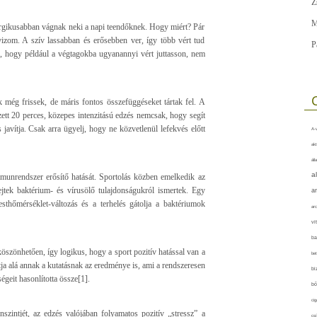
Z
M
ergikusabban vágnak neki a napi teendőknek. Hogy miért? Pár
vizom. A szív lassabban és erősebben ver, így több vért tud
P
, hogy például a végtagokba ugyanannyi vért juttasson, nem
még frissek, de máris fontos összefüggéseket tártak fel. A
ett 20 perces, közepes intenzitású edzés nemcsak, hogy segít
avítja. Csak arra ügyelj, hogy ne közvetlenül lefekvés előtt
A-v
akt
áll
a
unrendszer erősítő hatását. Sportolás közben emelkedik az
jtek baktérium- és vírusölő tulajdonságukról ismertek. Egy
a
thőmérséklet-változás és a terhelés gátolja a baktériumok
arc
vi
ba
öszönhetően, így logikus, hogy a sport pozitív hatással van a
bet
ja alá annak a kutatásnak az eredménye is, ami a rendszeresen
bi
égeit hasonlította össze[1].
bő
cig
nszintjét, az edzés valójában folyamatos pozitív „stressz” a
csí