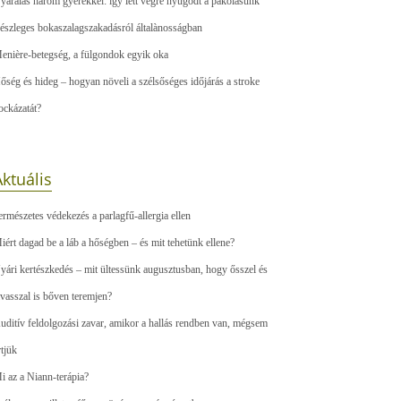
yaralás három gyerekkel: így lett végre nyugodt a pakolásunk
észleges bokaszalagszakadásról általànosságban
enière-betegség, a fülgondok egyik oka
őség és hideg – hogyan növeli a szélsőséges időjárás a stroke
ockázatát?
ktuális
ermészetes védekezés a parlagfű-allergia ellen
iért dagad be a láb a hőségben – és mit tehetünk ellene?
yári kertészkedés – mit ültessünk augusztusban, hogy ősszel és
avasszal is bőven teremjen?
uditív feldolgozási zavar, amikor a hallás rendben van, mégsem
rtjük
i az a Niann-terápia?