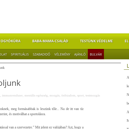
FOGYÓKÚRA
BABA-MAMA-CSALÁD
TESTÜNK VÉDELME
EL
OLAT
SPIRITUÁLIS
SZABADIDŐ
VÉLEMÉNY
AJÁNLÓ
BULVÁR
junk
A
oljunk
k
N
g
,
immunrendszer
,
mentális egészség
,
mozgás
,
önbizalom
,
sport
,
testmozgás
b
knek, meg formásabbak is leszünk tőle... Na de itt van tíz
A
erint, és motiválhat a sportolásra.
M
ással van a szervezetre.” Mit jelent ez valójában? Azt, hogy a