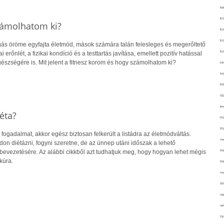
kié
ki
számolhatom ki?
ko
ko
s öröme egyfajta életmód, mások számára talán felesleges és megerőltető
ko
ai erőnlét, a fizikai kondíció és a testtartás javítása, emellett pozitív hatással
észségére is. Mit jelent a fitnesz korom és hogy számolhatom ki?
kör
köz
kr
lá
lev
éta?
ma
ma
 fogadalmat, akkor egész biztosan felkerült a listádra az életmódváltás.
me
n diétázni, fogyni szeretne, de az ünnep utáni időszak a lehető
me
 bevezetésére. Az alábbi cikkből azt tudhatjuk meg, hogy hogyan lehet mégis
kúra.
mé
mo
mu
na
ne
ny