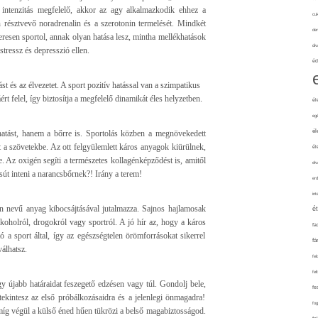
intenzitás megfelelő, akkor az agy alkalmazkodik ehhez a
cuk
n résztvevő noradrenalin és a szerotonin termelését. Mindkét
de
eresen sportol, annak olyan hatása lesz, mintha mellékhatások
div
tressz és depresszió ellen.
éd
st és az élvezetet. A sport pozitív hatással van a szimpatikus
rt felel, így biztosítja a megfelelő dinamikát éles helyzetben.
él
eg
él
atást, hanem a bőrre is. Sportolás közben a megnövekedett
a szövetekbe. Az ott felgyülemlett káros anyagok kiürülnek,
él
. Az oxigén segíti a természetes kollagénképződést is, amitől
elv
út inteni a narancsbőrnek?! Irány a terem!
erd
int
 nevű anyag kibocsájtásával jutalmazza. Sajnos hajlamosak
é
koholról, drogokról vagy sportról. A jó hír az, hogy a káros
fa
ó a sport által, így az egészségtelen örömforrásokat sikerrel
fá
álhatsz.
fel
fel
y újabb határaidat feszegető edzésen vagy túl. Gondolj bele,
fe
atekintesz az első próbálkozásaidra és a jelenlegi önmagadra!
fo
 míg végül a külső éned hűen tükrözi a belső magabiztosságod.