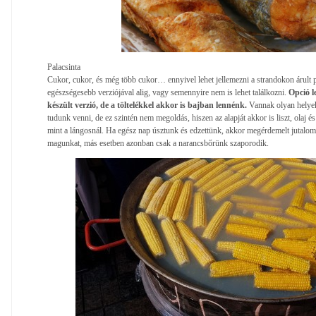
Palacsinta
Cukor, cukor, és még több cukor… ennyivel lehet jellemezni a strandokon árult p
egészségesebb verziójával alig, vagy semennyire nem is lehet találkozni.
Opció le
készült verzió, de a töltelékkel akkor is bajban lennénk.
Vannak olyan helyek 
tudunk venni, de ez szintén nem megoldás, hiszen az alapját akkor is liszt, olaj és
mint a lángosnál. Ha egész nap úsztunk és edzettünk, akkor megérdemelt jutal
magunkat, más esetben azonban csak a narancsbőrünk szaporodik.