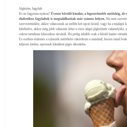
Jégkrém, fagylalt
Ki ne fagyizna nyáron?
Évente bővülő kínálat, a legextrémebb módokig, de 
diabetikus fagylaltok is megtalálhatóak már számos helyen.
Ha nem szeretné
szervezetünkbe, akkor válasszunk az utóbbi két opció közül, vagy ha a tejalap
kibékülve, akkor még jobb választás lehet a vizes alapú jégkrémek valamelyike, m
cukrot tartalmaz klasszikus társánál. Ha pedig inkább csak a hűsítő hatást várnánk
Ez esetben érdemes a színezék mértékére rákérdezni a standnál, hiszen mind botl
teljesen íztelen, epresnek kikiáltott jeges alkotásba.