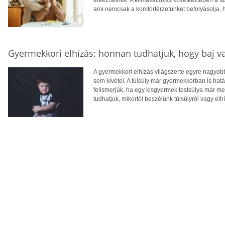
érkezhetnek. A klímaváltozás következtében a 
ami nemcsak a komfortérzetünket befolyásolja, 
Gyermekkori elhízás: honnan tudhatjuk, hogy baj v
A gyermekkori elhízás világszerte egyre nagyo
sem kivétel. A túlsúly már gyermekkorban is hatá
felismerjük, ha egy kisgyermek testsúlya már 
tudhatjuk, mikortól beszélünk túlsúlyról vagy elh