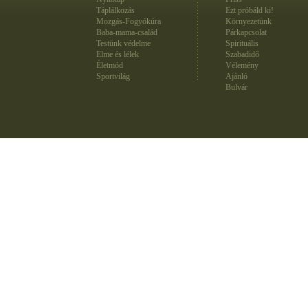
Táplálkozás
Ezt próbáld ki!
Mozgás-Fogyókúra
Környezetünk
Baba-mama-család
Párkapcsolat
Testünk védelme
Spirituális
Elme és lélek
Szabadidő
Életmód
Vélemény
Sportvilág
Ajánló
Bulvár