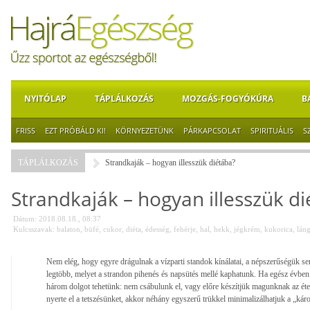
NYITÓLAP
TÁPLÁLKOZÁS
MOZGÁS-FOGYÓKÚRA
B
FRISS
EZT PRÓBÁLD KI!
KÖRNYEZETÜNK
PÁRKAPCSOLAT
SPIRITUÁLIS
S
TÁPLÁLKOZÁS
Strandkaják – hogyan illesszük diétába?
Strandkaják – hogyan illesszük d
Dátum: 2018.08.18., 08:37
Kulcsszavak:
balaton
,
büfé
,
cukor
,
diéta
,
édesség
,
fehérje
,
hal
,
hekk
,
jégkrém
,
kukorica
,
lán
Nem elég, hogy egyre drágulnak a vízparti standok kínálatai, a népszerűségük se
legtöbb, melyet a strandon pihenés és napsütés mellé kaphatunk. Ha egész évben 
három dolgot tehetünk: nem csábulunk el, vagy előre készítjük magunknak az ét
nyerte el a tetszésünket, akkor néhány egyszerű trükkel minimalizálhatjuk a „kár