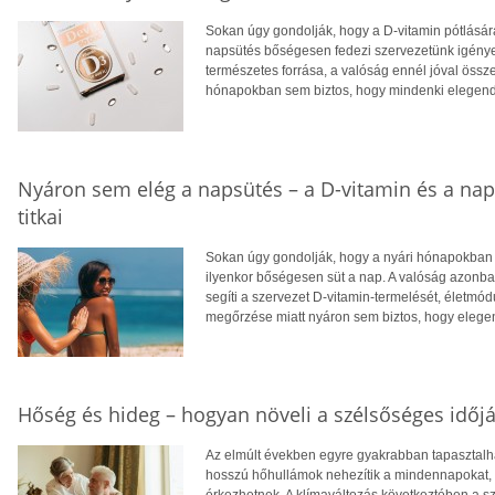
Sokan úgy gondolják, hogy a D-vitamin pótlására
napsütés bőségesen fedezi szervezetünk igényei
természetes forrása, a valóság ennél jóval öss
hónapokban sem biztos, hogy mindenki elegendő
Nyáron sem elég a napsütés – a D-vitamin és a na
titkai
Sokan úgy gondolják, hogy a nyári hónapokban f
ilyenkor bőségesen süt a nap. A valóság azonba
segíti a szervezet D-vitamin-termelését, életm
megőrzése miatt nyáron sem biztos, hogy eleg
Hőség és hideg – hogyan növeli a szélsőséges időjá
Az elmúlt években egyre gyakrabban tapasztalhat
hosszú hőhullámok nehezítik a mindennapokat, té