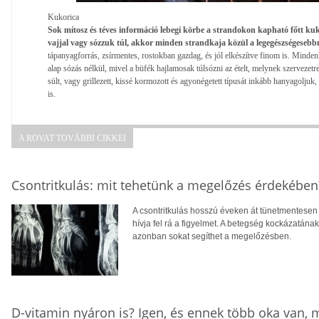
Kukorica
Sok mítosz és téves információ lebegi körbe a strandokon kapható főtt kuk
vajjal vagy sózzuk túl, akkor minden strandkaja közül a legegészségesebb
tápanyagforrás, zsírmentes, rostokban gazdag, és jól elkészítve finom is. Mindenk
alap sózás nélkül, mivel a büfék hajlamosak túlsózni az ételt, melynek szervezetr
sült, vagy grillezett, kissé kormozott és agyonégetett típusát inkább hanyagoljuk,
is.
A ROVAT TOVÁBBI CIKKEI
Csontritkulás: mit tehetünk a megelőzés érdekében
A csontritkulás hosszú éveken át tünetmentesen a
hívja fel rá a figyelmet. A betegség kockázatána
azonban sokat segíthet a megelőzésben.
D-vitamin nyáron is? Igen, és ennek több oka van,