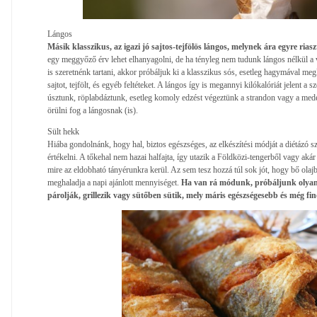
Lángos
Másik klasszikus, az igazi jó sajtos-tejfölös lángos, melynek ára egyre ri
egy meggyőző érv lehet elhanyagolni, de ha tényleg nem tudunk lángos nélkül a ví
is szeretnénk tartani, akkor próbáljuk ki a klasszikus sós, esetleg hagymával meg
sajtot, tejfölt, és egyéb feltéteket. A lángos így is megannyi kilókalóriát jelent a
úsztunk, röplabdáztunk, esetleg komoly edzést végeztünk a strandon vagy a med
örülni fog a lángosnak (is).
Sült hekk
Hiába gondolnánk, hogy hal, biztos egészséges, az elkészítési módját a diétázó 
értékelni. A tőkehal nem hazai halfajta, így utazik a Földközi-tengerből vagy akár
mire az eldobható tányérunkra kerül. Az sem tesz hozzá túl sok jót, hogy bő olaj
meghaladja a napi ajánlott mennyiséget.
Ha van rá módunk, próbáljunk olyan he
párolják, grillezik vagy sütőben sütik, mely máris egészségesebb és még fin