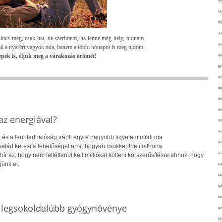
fo
fol
fü
glu
nincs meg, csak hat, de szerintem, ha lenne még hely, tudnám
gy
sak a nyárért vagyok oda, hanem a többi hónapot is meg tudom
epek is, éljük meg a várakozás örömét!
gy
gy
gy
haj
hán
ház
z energiával?
hi
ho
 és a fenntarthatóság iránti egyre nagyobb figyelem miatt ma
hűt
alád keresi a lehetőséget arra, hogyan csökkentheti otthona
im
hír az, hogy nem feltétlenül kell milliókat költeni korszerűsítésre ahhoz, hogy
jünk el.
ing
isk
já
ka
s legsokoldalúbb gyógynövénye
kar
kér