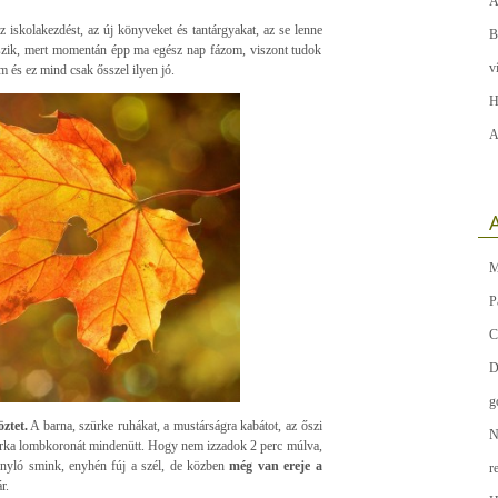
A
iskolakezdést, az új könyveket és tantárgyakat, az se lenne
B
tszik, mert momentán épp ma egész nap fázom, viszont tudok
v
m és ez mind csak ősszel ilyen jó.
H
A
A
M
P
C
D
g
öztet.
A barna, szürke ruhákat, a mustárságra kabátot, az őszi
N
a tarka lombkoronát mindenütt. Hogy nem izzadok 2 perc múlva,
ranyló smink, enyhén fúj a szél, de közben
még van ereje a
r
r.