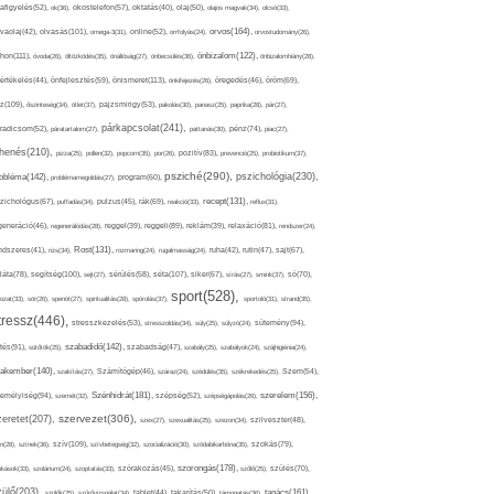
afigyelés(52),
ok(36),
okostelefon(57),
oktatás(40),
olaj(50),
olajos magvak(34),
olcsó(33),
olvasás(101),
orvos(164),
ívaolaj(42),
omega-3(31),
online(52),
orrfolyás(24),
orvostudomány(26),
thon(111),
önbizalom(122),
óvoda(26),
öltözködés(35),
önállóság(27),
önbecsülés(36),
önbizalomhiány(28),
önismeret(113),
értékelés(44),
önfejlesztés(59),
önkifejezés(26),
öregedés(46),
öröm(69),
z(109),
őszinteség(34),
ötlet(37),
pajzsmirigy(53),
pakolás(30),
panasz(25),
paprika(28),
pár(27),
párkapcsolat(241),
radicsom(52),
páratartalom(27),
pattanás(30),
pénz(74),
piac(27),
ihenés(210),
pizza(25),
pollen(32),
popcorn(35),
por(26),
pozitív(83),
prevenció(25),
probiotikum(37),
psziché(290),
pszichológia(230),
obléma(142),
problémamegoldás(27),
program(60),
recept(131),
zichológus(67),
puffadás(34),
pulzus(45),
rák(69),
reakció(33),
reflux(31),
generáció(46),
regenerálódás(28),
reggel(39),
reggeli(89),
reklám(39),
relaxáció(81),
rendszer(24),
Rost(131),
ndszeres(41),
rizs(34),
rozmaring(24),
rugalmasság(24),
ruha(42),
rutin(47),
sajt(67),
segítség(100),
séta(107),
láta(78),
sejt(27),
sérülés(58),
siker(67),
sírás(27),
smink(37),
só(70),
sport(528),
ozat(33),
sör(26),
spenót(27),
spiritualitás(28),
spórolás(37),
sportoló(31),
strand(35),
tressz(446),
sütemény(94),
stresszkezelés(53),
stresszoldás(34),
súly(25),
súlyzó(24),
szabadidő(142),
tés(91),
sütőtök(25),
szabadság(47),
szabály(25),
szabályok(24),
szájhigiénia(24),
akember(140),
szakítás(27),
Számítógép(46),
száraz(24),
szédülés(35),
székrekedés(25),
Szem(54),
Szénhidrát(181),
emélyiség(94),
szerelem(156),
szemét(32),
szépség(52),
szépségápolás(26),
szervezet(306),
zeretet(207),
szex(27),
szexualitás(25),
szezon(34),
szilveszter(48),
szív(109),
n(28),
színek(36),
szívbetegség(32),
szocializáció(30),
szódabikarbóna(35),
szokás(79),
szorongás(178),
okások(33),
szolárium(24),
szoptatás(33),
szórakozás(45),
szőlő(25),
szülés(70),
zülő(203),
tanács(161),
szülők(25),
szűrővizsgálat(34),
tablet(44),
takarítás(50),
támogatás(36),