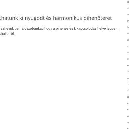
od
ol
ot
íthatunk ki nyugodt és harmonikus pihenőteret
ön
ős
dezhetjük be hálószobánkat, hogy a pihenés és kikapcsolódás helye legyen,
hui erről.
pa
p
pr
ps
re
re
sa
sor
s
sü
sz
sz
s
szí
sz
s