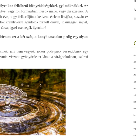
H
az ilyenkor fellelhető idényzöldségekkel, gyümölcsökkel.
Az
A
sütve, vagy főtt formájában, húsok mellé, vagy desszertnek. A
 éve, hogy felkerüljön a kedvenc ételeim listájára, s aztán ez
D
ök krémlevesre gondolok pirított dióval, tökmaggal, sajttal,
 társai, igazi csemegék ilyenkor!
 leírtam ezt a két szót, a konyhaasztalon pedig egy olyan
nnék, ami nem vagyok, akkor pikk-pakk összedobnék egy
A-v
smit, viszont gyönyörűeket látok a virágboltokban, szüreti
akt
áll
a
a
arc
vi
ba
bet
bi
bő
cig
csí