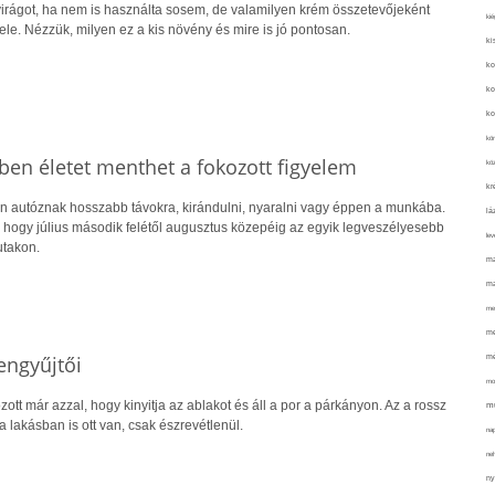
irágot, ha nem is használta sosem, de valamilyen krém összetevőjeként
kié
vele. Nézzük, milyen ez a kis növény és mire is jó pontosan.
ki
ko
ko
ko
kör
ben életet menthet a fokozott figyelem
köz
kr
 autóznak hosszabb távokra, kirándulni, nyaralni vagy éppen a munkába.
lá
hogy július második felétől augusztus közepéig az egyik legveszélyesebb
lev
utakon.
ma
ma
me
me
mé
engyűjtői
mo
ott már azzal, hogy kinyitja az ablakot és áll a por a párkányon. Az a rossz
mu
a lakásban is ott van, csak észrevétlenül.
na
ne
ny