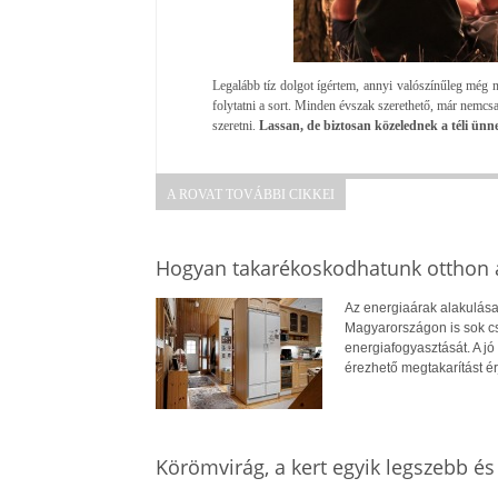
Legalább tíz dolgot ígértem, annyi valószínűleg még 
folytatni a sort. Minden évszak szerethető, már nemc
szeretni.
Lassan, de biztosan közelednek a téli ünn
A ROVAT TOVÁBBI CIKKEI
Hogyan takarékoskodhatunk otthon a
Az energiaárak alakulása
Magyarországon is sok cs
energiafogyasztását. A jó 
érezhető megtakarítást ér
Körömvirág, a kert egyik legszebb é