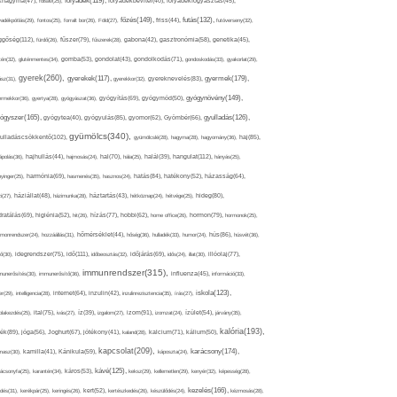
folyadék(119),
khagyma(47),
folsav(25),
folyadékbevitel(40),
folyadékfogyasztás(45),
főzés(149),
futás(132),
yadékpótlás(29),
fontos(25),
forralt bor(26),
Föld(27),
friss(44),
futóverseny(32),
ggőség(112),
fürdő(26),
fűszer(79),
fűszerek(28),
gabona(42),
gasztronómia(58),
genetika(45),
tén(32),
gluténmentes(34),
gomba(53),
gondolat(43),
gondolkodás(71),
gondoskodás(33),
gyakorlat(29),
gyerek(260),
gyermek(179),
gyerekek(117),
ász(31),
gyerekkor(32),
gyereknevelés(83),
gyógynövény(149),
ermekkor(36),
gyertya(28),
gyógyászat(36),
gyógyítás(69),
gyógymód(50),
ógyszer(165),
gyulladás(126),
gyógytea(40),
gyógyulás(85),
gyomor(62),
Gyömbér(66),
gyümölcs(340),
ulladáscsökkentő(102),
gyümölcslé(28),
hagyma(28),
hagyomány(36),
haj(85),
hangulat(112),
ápolás(36),
hajhullás(44),
hajmosás(24),
hal(70),
hála(25),
halál(39),
hányás(25),
yinger(25),
harmónia(69),
hasmenés(35),
hasznos(24),
hatás(84),
hatékony(52),
házasság(64),
i(27),
háziállat(48),
házimunka(28),
háztartás(43),
hétköznap(24),
hétvége(25),
hideg(80),
dratálás(69),
higiénia(52),
hit(26),
hízás(77),
hobbi(62),
home office(26),
hormon(79),
hormonok(25),
rmonrendszer(24),
hozzáállás(31),
hőmérséklet(44),
hőség(36),
hulladék(33),
humor(24),
hús(86),
húsvét(36),
idő(111),
ő(30),
idegrendszer(75),
időbeosztás(32),
időjárás(69),
idős(24),
illat(30),
illóolaj(77),
immunrendszer(315),
munerősítés(30),
immunerősítő(36),
influenza(45),
információ(33),
iskola(123),
er(29),
intelligencia(28),
internet(64),
inzulin(42),
inzulinrezisztencia(35),
írás(27),
olakezdés(25),
ital(75),
ivás(27),
íz(39),
izgalom(27),
izom(91),
izomzat(24),
ízület(54),
járvány(35),
kalória(193),
ték(89),
jóga(56),
Joghurt(67),
jótékony(41),
kaland(28),
kalcium(71),
kálium(50),
kapcsolat(209),
karácsony(174),
masz(30),
kamilla(41),
Kánikula(59),
káposzta(24),
kávé(125),
ácsonyfa(25),
karantén(34),
káros(53),
keksz(29),
kellemetlen(29),
kenyér(32),
képesség(28),
kezelés(166),
dés(31),
kerékpár(25),
keringés(26),
kert(52),
kertészkedés(26),
készülődés(24),
kézmosás(28),