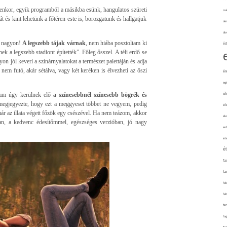
yenkor, egyik programból a másikba esünk, hangulatos szüreti
cuk
és kint lehetünk a főtéren este is, borozgatunk és hallgatjuk
de
div
… nagyon!
A legszebb tájak várnak
, nem hiába posztoltam ki
éd
 a legszebb stadiont építették”. Főleg ősszel. A téli erdő se
on jól keveri a színárnyalatokat a természet palettáján és adja
nem futó, akár sétálva, vagy két keréken is élvezheti az őszi
él
eg
lam úgy kerülnek elő
a színesebbnél színesebb bögrék és
él
megjegyezte, hogy ezt a meggyeset többet ne vegyem, pedig
él
ár az illata végett főzök egy csészével. Ha nem teázom, akkor
elv
an, a kedvenc édesítőmmel, egészséges verzióban, jó nagy
erd
int
é
fa
fá
fel
fel
fe
fo