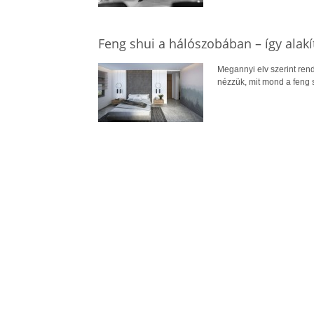
Feng shui a hálószobában – így alak
Megannyi elv szerint ren
nézzük, mit mond a feng s