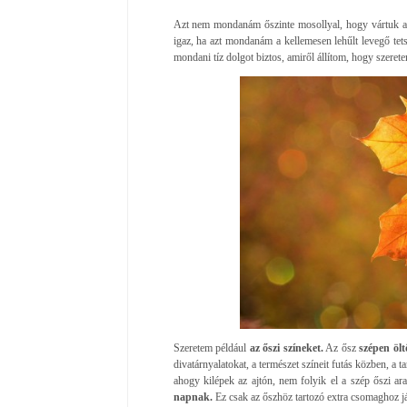
Azt nem mondanám őszinte mosollyal, hogy vártuk az 
igaz, ha azt mondanám a kellemesen lehűlt levegő te
mondani tíz dolgot biztos, amiről állítom, hogy szerete
Szeretem például
az őszi színeket.
Az ősz
szépen ölt
divatárnyalatokat, a természet színeit futás közben, 
ahogy kilépek az ajtón, nem folyik el a szép őszi a
napnak.
Ez csak az őszhöz tartozó extra csomaghoz já