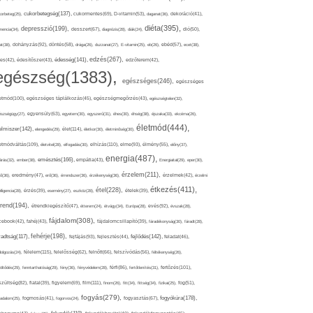
cukorbetegség(137),
orbeteg(25),
cukormentes(69),
D-vitamin(53),
daganat(36),
dekoráció(41),
diéta(395),
depresszió(199),
mencia(34),
desszert(67),
diagnózis(28),
diák(24),
dió(50),
dohányzás(92),
at(38),
döntés(58),
drága(26),
duzzanat(27),
E-vitamin(25),
eb(26),
ebéd(57),
ecet(38),
edzés(267),
édesség(141),
es(42),
édesítőszer(43),
edzőterem(42),
egészség(1383),
egészséges(246),
egészséges
etmód(100),
egészséges táplálkozás(45),
egészségmegőrzés(43),
egészségtelen(32),
észségügy(27),
egyensúly(63),
egyetem(30),
egyszerű(31),
éhes(30),
éhség(38),
éjszaka(33),
ekcéma(26),
életmód(444),
elmiszer(142),
élet(114),
elengedés(29),
életkor(30),
életminőség(30),
etmódváltás(109),
elhízás(110),
elme(93),
életvitel(28),
elfogadás(30),
élmény(55),
előny(37),
energia(487),
emésztés(166),
árás(32),
ember(38),
empátia(43),
Energiaital(29),
eper(30),
érzelem(211),
ő(36),
eredmény(47),
erő(36),
érrendszer(36),
érzékenység(36),
érzelmek(42),
érzelmi
étkezés(411),
étel(228),
elligencia(28),
érzés(39),
esemény(27),
eszköz(28),
ételek(39),
trend(194),
evés(92),
étrendkiegészítő(47),
étterem(24),
étvágy(34),
Európa(28),
évszak(28),
fájdalom(308),
cebook(42),
fahéj(43),
fájdalomcsillapító(39),
fáradékonyság(30),
fáradt(28),
fehérje(198),
radtság(117),
fejfájás(93),
fejlődés(142),
fejlesztés(44),
feladat(46),
félelem(115),
dolgozás(24),
felelősség(62),
felnőtt(66),
felszívódás(56),
féltékenység(26),
fertőzés(101),
töltődés(29),
fenntarthatóság(29),
fény(36),
fényvédelem(28),
férfi(86),
fertőtlenítés(31),
film(111),
szültség(82),
fiatal(39),
figyelem(69),
finom(26),
fitt(34),
fittség(34),
fizikai(25),
fog(51),
fogyás(279),
fogyókúra(178),
gadalom(25),
fogmosás(41),
fogorvos(24),
fogyasztás(67),