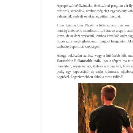
Apropó szüret! Számtalan őszi szüreti program vár il
műsorok, utcabálok, amikor még elég egy vékony kabát 
valamelyik kedvelt zenekar, együttes műsorát.
Futás. Igen, a futás. Nekem a futás az, ami ilyenkor
nemrég a kedvenc mondásom: „a futás az a sport, aminek
kutya, de az őszi ezerszínű, lombos kavalkád azért nagy
hozzá azt a megfoghatatlanul nyugodt hangulatot. Aki 
szabadtéri sportolás szépségeit!
Ahogy beköszönt az ősz, vagy a hűvösebb idő, ná
illatosabbnál illatosabb teák.
Igaz a férjem ma is 
nem értem, olyan zamata, illata és aromája van, hogy m
pedig egy kapuccsínó, de aztán krémesen, tejhabos
bögrével. Legszívesebben abból a törött fülűből.