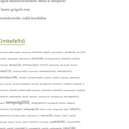
ogyan takarékoskodhatunk otthon az energiával?
 humor gyógyító ereje
iszfunkcionális család árnyékában
Címkefelhő
ajándék(95),
itamin(36),
adalékanyag(28),
adomány(26),
advent(40),
agy(80),
agyműködés(27),
akció(39),
alkohol(182),
ivitás(30),
alapanyag(30),
alkalmazás(28),
alkoholfogyasztás(36),
állapot(43),
állat(54),
allergia(122),
attartás(33),
állóképesség(42),
Alma(72),
almaecet(26),
aloe vera(33),
álom(34),
lvás(272),
alvászavar(66),
aminosav(33),
antibakteriális(42),
antibiotikum(47),
ntioxidáns(198),
anyagcsere(99),
anya(67),
anyuka(27),
apa(42),
ápolás(29),
applikáció(26),
ásványi anyag(111),
(29),
arcbőr(27),
ásványi anyagok(40),
asztma(47),
autó(46),
avokádó(36),
B-
tamin(41),
baba(82),
baktérium(89),
balaton(34),
baleset(51),
banán(53),
bántalmazás(24),
barát(48),
rátok(50),
barátság(58),
béke(29),
bélflóra(37),
bélrendszer(33),
bemelegítés(24),
beszélgetés(61),
betegség(550),
eg(34),
betegségek(39),
bevásárlás(28),
bicikli(25),
biológia(25),
bőr(221),
boldogság(125),
zalom(41),
biztonság(66),
bolt(31),
bor(36),
borogatás(28),
böjt(27),
C-vitamin(120),
rápolás(70),
brokkoli(29),
buli(24),
bűntudat(32),
cékla(28),
cél(57),
célok(30),
család(284),
aretta(38),
cikk(24),
Cink(24),
cipő(37),
citrom(61),
citromfű(26),
csecsemő(45),
cukor(194),
pés(26),
csoki(35),
csokoládé(71),
csomagolás(24),
csont(33),
csontritkulás(36),