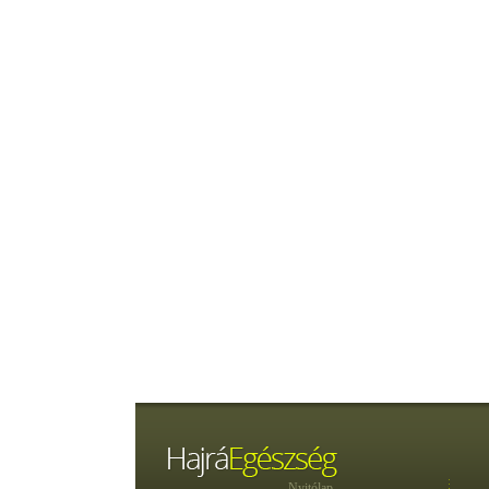
Nyitólap