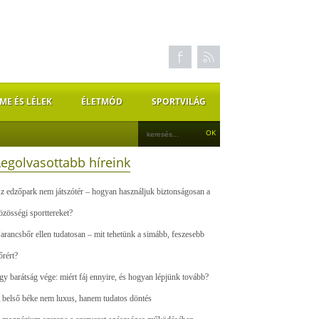
ME ÉS LÉLEK
ÉLETMÓD
SPORTVILÁG
Legolvasottabb híreink
z edzőpark nem játszótér – hogyan használjuk biztonságosan a
özösségi sporttereket?
arancsbőr ellen tudatosan – mit tehetünk a simább, feszesebb
őrért?
gy barátság vége: miért fáj ennyire, és hogyan lépjünk tovább?
 belső béke nem luxus, hanem tudatos döntés