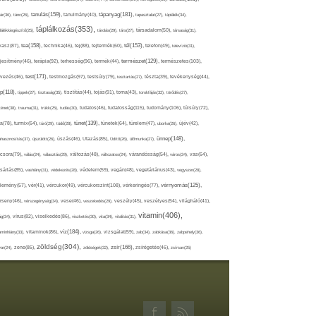
tápanyag(181),
tanulás(159),
ár(36),
tánc(26),
tanulmány(40),
tapasztalat(27),
táplálék(34),
táplálkozás(353),
lálékkiegészítő(25),
tárolás(29),
társ(27),
társadalom(50),
társaság(31),
tea(158),
tél(153),
vasz(87),
technika(46),
tej(88),
tejtermék(60),
telefon(49),
televízió(31),
terápia(92),
terhesség(96),
természet(129),
természetes(103),
ljesítmény(46),
termék(44),
test(171),
testmozgás(97),
rvezés(46),
testsúly(79),
testtartás(27),
tészta(39),
tevékenység(44),
pp(118),
tippek(27),
tisztaság(35),
tisztítás(44),
tojás(91),
torna(43),
torokfájás(32),
törődés(27),
tudatosság(115),
tudomány(106),
ténet(38),
trauma(31),
trükk(25),
tudás(30),
tudatos(46),
túlsúly(72),
tünet(139),
ra(78),
turmix(64),
túró(29),
tüdő(28),
tünetek(64),
türelem(47),
uborka(26),
újév(42),
ünnep(148),
ahasznosítás(37),
újszülött(26),
úszás(46),
Utazás(85),
Üdítő(26),
ülőmunka(27),
csora(79),
válás(24),
választás(29),
változás(48),
változatos(24),
várandósság(54),
város(24),
vas(64),
sárlás(85),
vashiány(31),
védekezés(28),
védelem(59),
vegán(48),
vegetáriánus(43),
vegyszer(28),
vércukorszint(108),
vérnyomás(125),
lemény(57),
vér(41),
vércukor(49),
vérkeringés(77),
rseny(46),
vérszegénység(34),
vese(46),
veszekedés(29),
veszély(45),
veszélyes(54),
világháló(41),
vitamin(406),
ág(34),
vírus(82),
viselkedés(86),
viszketés(30),
vita(34),
vitalitás(31),
víz(184),
aminhiány(33),
vitaminok(86),
vizsga(26),
vizsgálat(59),
zab(34),
zabkása(36),
zabpehely(36),
zöldség(304),
zsír(166),
ar(24),
zene(85),
zöldségek(32),
zsírégetés(46),
zsírsav(25)