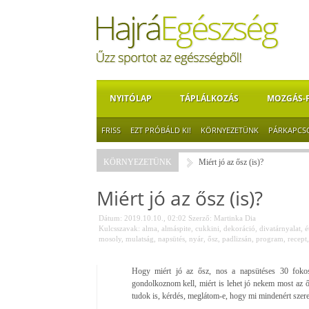
NYITÓLAP
TÁPLÁLKOZÁS
MOZGÁS-
FRISS
EZT PRÓBÁLD KI!
KÖRNYEZETÜNK
PÁRKAPCS
KÖRNYEZETÜNK
Miért jó az ősz (is)?
Miért jó az ősz (is)?
Dátum: 2019.10.10., 02:02
Szerző:
Martinka Dia
Kulcsszavak:
alma
,
almáspite
,
cukkini
,
dekoráció
,
divatárnyalat
,
é
mosoly
,
mulatság
,
napsütés
,
nyár
,
ősz
,
padlizsán
,
program
,
recept
Hogy miért jó az ősz, nos a napsütéses 30 fokos
gondolkoznom kell, miért is lehet jó nekem most az 
tudok is, kérdés, meglátom-e, hogy mi mindenért szer