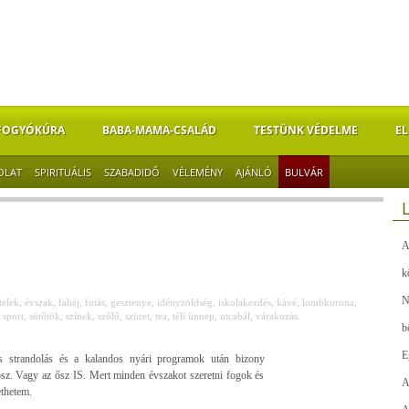
FOGYÓKÚRA
BABA-MAMA-CSALÁD
TESTÜNK VÉDELME
EL
OLAT
SPIRITUÁLIS
SZABADIDŐ
VÉLEMÉNY
AJÁNLÓ
BULVÁR
A
k
N
telek
,
évszak
,
fahéj
,
futás
,
gesztenye
,
idényzöldség
,
iskolakezdés
,
kávé
,
lombkorona
,
,
sport
,
sütőtök
,
színek
,
szőlő
,
szüret
,
tea
,
téli ünnep
,
utcabál
,
várakozás.
b
E
 strandolás és a kalandos nyári programok után bizony
ősz. Vagy az ősz IS. Mert minden évszakot szeretni fogok és
A
ethetem.