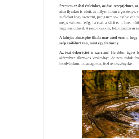
Szeretem
az őszi ételeinket, az őszi receptjeimet, 
alma ilyenkor is adott, de milyen finom a gesztenye, 
sütőtököt hogy szeretem, pedig nem sok esélye volt pár
mégis változott, elég, ha csak a sűrű és krémes sütőt
vagy mandulával. A rántott cukkini, töltött padlizsán és
A fahéjas almáspite illatát már attól érzem, hogy
szép szőlőfürt van, mint egy festmény.
Az őszi dekorációt is szeretem!
Ha ebben ügyes le
akármilyen dísztökös kreálmányt, de nem tudok ilye
fesztiválokon, mulatságokon, őszi rendezvényeken.