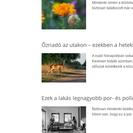
Mindenki ismeri a körömv
biztosan találkozott már 
Őzriadó az utakon – ezekben a hetek
A nyári hónapokban sokan
Kevesen tudják azonban, 
időszak következik a köz
Ezek a lakás legnagyobb por- és poll
Biztosan mindenki találkoz
hírem van, hogy ez a por 