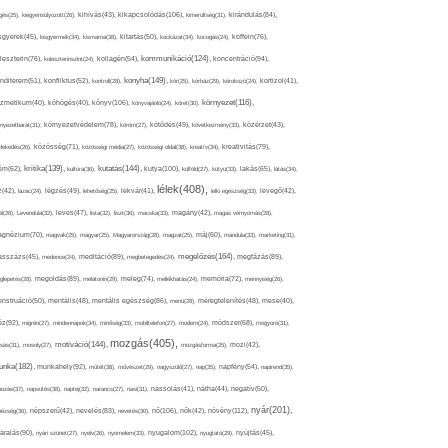
kikapcsolódás(106),
gés(25),
kiegyensúlyozott(26),
kihívás(43),
kimerültség(31),
kirándulás(84),
sgyerek(45),
kisgyermek(34),
kismama(38),
kitartás(50),
kockázat(34),
kocogás(24),
koffein(76),
kommunikáció(124),
koncentráció(94),
leszterin(76),
koleszterinszint(24),
kollagén(54),
konyha(149),
nditerem(51),
konfliktus(52),
kontroll(28),
kór(25),
kórház(29),
kórokozó(24),
kortizol(41),
könyv(106),
környezet(116),
zmetikum(40),
köhögés(40),
könyvajánló(24),
köret(30),
nyezetbarát(31),
környezetvédelem(78),
köröm(27),
kötődés(49),
következmény(33),
közérzet(43),
lekedés(26),
közösség(71),
közösségi média(27),
közösségi oldal(38),
kreatív(34),
kreativitás(79),
kritika(139),
kutatás(144),
kutya(100),
ém(62),
kultúra(36),
külföld(27),
kütyü(33),
lakás(65),
látás(34),
lélek(408),
z(42),
lazac(24),
légzés(49),
lehetőség(25),
lekvár(41),
lelki egészség(33),
levegő(42),
él(28),
Levendula(32),
leves(47),
lista(32),
liszt(36),
macska(33),
magány(42),
magas vérnyomás(28),
gnézium(70),
magvak(25),
magyar(25),
Magyarország(28),
magzat(25),
máj(60),
mandula(33),
marketing(31),
megelőzés(164),
sszázs(45),
medence(24),
meditáció(89),
megbetegedés(24),
megfázás(89),
glepetés(28),
megoldás(89),
melatonin(29),
meleg(74),
mellékhatás(24),
memória(72),
mennyiség(26),
nstruáció(50),
mentális(48),
mentális egészség(86),
menü(28),
méregtelenítés(48),
mese(40),
z(92),
migrén(27),
mindennapok(34),
minőség(33),
mobiltelefon(27),
modern(24),
módszer(68),
mogyoró(31),
mozgás(405),
motiváció(144),
sás(31),
mosoly(27),
mozgásforma(25),
mozi(42),
nka(182),
munkahely(92),
műtét(38),
művészet(29),
nagyszülő(27),
nap(35),
napfény(54),
napirend(35),
pozás(37),
napsütés(38),
naptej(32),
narancs(27),
nasi(31),
nassolás(41),
nátha(44),
negatív(50),
nyár(201),
nő(106),
növény(112),
hézség(36),
népszerű(42),
nevelés(83),
nevetés(30),
nők(42),
nyugalom(102),
aralás(90),
nyári szünet(27),
nyelv(26),
nyomelem(33),
nyugtató(29),
nyújtás(45),