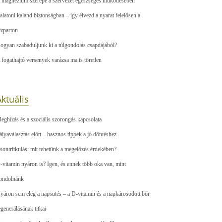
 magnézium szerepe a szervezet egészséges működésében
alatoni kaland biztonságban – így élvezd a nyarat felelősen a
ízparton
ogyan szabaduljunk ki a túlgondolás csapdájából?
 fogathajtó versenyek varázsa ma is töretlen
ktuális
eghízás és a szociális szorongás kapcsolata
ályaválasztás előtt – hasznos tippek a jó döntéshez
sontritkulás: mit tehetünk a megelőzés érdekében?
-vitamin nyáron is? Igen, és ennek több oka van, mint
ondolnánk
yáron sem elég a napsütés – a D-vitamin és a napkárosodott bőr
egenerálásának titkai