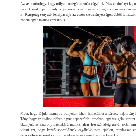
Az sem mindegy, hogy milyen mozgásformát végzünk
. Más eredményt kapun
megint mást saját testsúlyos gyakorlatokkal. Számít a magas intenzitású munk
is.
Rengeteg tényező befolyásolja az edzés eredményességét,
ebből is látszi
hanem egy általános edzéstípus.
Most, hogy látjuk, mennyire bonyolult lehet, felmerülhet a kérdés, vajon tény
Tény, hogy az utóbbi időben egyre népszerűbb, azonban, egy vizsgálat szerin
bizonyult az alacsony intenzitású munka,
akár hosszú ideig tartó, akár is
jelenti azt, hogy kezdő sportolóknak egyáltalán nem ajánlott, mindössze
ér
intervallum edzésekre
, hogy a lehető legjobb eredményt érhessük el.