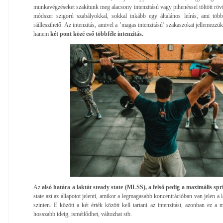
munkavégzéseket szakítunk meg alacsony intenzitású vagy pihenéssel töltött röv
módszer szigorú szabályokkal, sokkal inkább egy általános leírás, ami többf
ráilleszthető. Az intenzitás, amivel a ’magas intenzitású’ szakaszokat jellemezz
hanem
két pont közé eső többféle intenzitás.
Az
alsó határa a laktát steady state (MLSS), a felső pedig a maximális sp
state azt az állapotot jelenti, amikor a legmagasabb koncentrációban van jelen a 
szinten. E között a két érték között kell tartani az intenzitást, azonban ez a
hosszabb ideig, ismétlődhet, változhat stb.