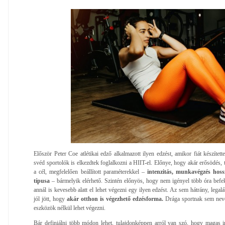
Először Peter Coe atlétikai edző alkalmazott ilyen edzést, amikor fiát készítet
svéd sportolók is elkezdtek foglalkozni a HIIT-el. Előnye, hogy akár erősödés, 
a cél, megfelelően beállított paraméterekkel –
intenzitás, munkavégzés hoss
típusa
– bármelyik elérhető. Szintén előnyös, hogy nem igényel több óra befek
annál is kevesebb alatt el lehet végezni egy ilyen edzést. Az sem hátrány, legal
jól jött, hogy
akár otthon is végezhető edzésforma.
Drága sportnak sem nevez
eszközök nélkül lehet végezni.
Bár definiálni több módon lehet, tulajdonképpen arról van szó, hogy magas int