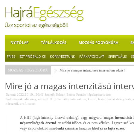
NYITÓLAP
TÁPLÁLKOZÁS
MOZGÁS-FOGYÓKÚRA
B
FRISS
EZT PRÓBÁLD KI!
KÖRNYEZETÜNK
PÁRKAPCSOLAT
SPIRITUÁLIS
S
MOZGÁS-FOGYÓKÚRA
Mire jó a magas intenzitású intervallum edzés?
Mire jó a magas intenzitású inte
Dátum: 2022.10.10., 20:41
Szerző:
Balogh Emese
Forrás:
képek:pexels.com
Kulcsszavak:
alacsony
,
edzés
,
HIIT
,
intenzitás
,
intervallum
,
kezdő
,
laktát
,
laktát steady state
,
népszerű
,
profi
,
sport
A HIIT (high-intensity intarval training), vagy magyarul
magas intenzitású i
népszerűségnek örvend
az utóbbi időben és ez nem véletlen. Legyen szó kez
vagy élsportolókról,
mindenki számára hasznos lehet ez az fajta edzés.