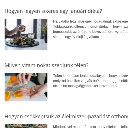
Hogyan legyen sikeres egy januári diéta?
Ha valaha tettél már újévi fogadalmat, akkor egés
Többségünk jellemző módon diétázni, fogyni sze
legrosszabb az új étrend bevezetésére. Az alább
sikeres egy év eleji fogyókúra.
Milyen vitaminokat szedjünk télen?
Télen különösen fontos odafigyelni, hogy a sze
melyiket és mikor vegyük be? Lehet reggeli előt
akkor, ha más gyógyszereket is szedünk?
Hogyan csökkentsük az élelmiszer-pazarlást ottho
Mindenkivel megtörtént már, hogy elfelejtett fel