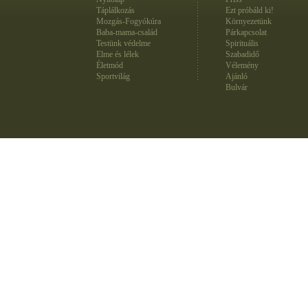
Táplálkozás
Ezt próbáld ki!
Mozgás-Fogyókúra
Környezetünk
Baba-mama-család
Párkapcsolat
Testünk védelme
Spirituális
Elme és lélek
Szabadidő
Életmód
Vélemény
Sportvilág
Ajánló
Bulvár