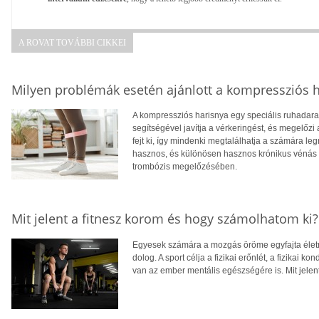
A ROVAT TOVÁBBI CIKKEI
Milyen problémák esetén ajánlott a kompressziós 
A kompressziós harisnya egy speciális ruhadarab
segítségével javítja a vérkeringést, és megelőz
fejt ki, így mindenki megtalálhatja a számára 
hasznos, és különösen hasznos krónikus vénás e
trombózis megelőzésében.
Mit jelent a fitnesz korom és hogy számolhatom ki?
Egyesek számára a mozgás öröme egyfajta élet
dolog. A sport célja a fizikai erőnlét, a fizikai kon
van az ember mentális egészségére is. Mit jelen