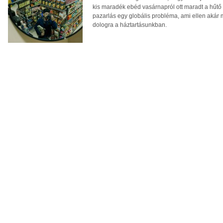
kis maradék ebéd vasárnapról ott maradt a hűtő s
pazarlás egy globális probléma, ami ellen akár
dologra a háztartásunkban.