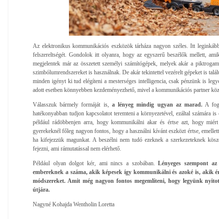
Az elektronikus kommunikációs eszközök tárháza nagyon széles. Itt leginkább
felszereltségét. Gondolok itt olyanra, hogy az egyszerű beszélők mellett, a
megjelentek már az összetett személyi számítógépek, melyek akár a piktrogam
szimbólumrendszereket is használnak. De akár tekintettel vezérelt gépeket is tal
minden igényt ki tud elégíteni a mesterséges intelligencia, csak pénzünk is le
adott esetben könnyebben kezdeményezhető, mivel a kommunikációs partner kö
Válasszuk bármely formáját is,
a lényeg mindig ugyan az marad.
A fogy
hatékonyabban tudjon kapcsolatot teremteni a környezetével, ezáltal számára is é
például rádöbbenjen arra, hogy kommunikálni akar és értse azt, hogy miért
gyerekeknél főleg nagyon fontos, hogy a használni kívánt eszközt értse, emellett
ha kifejezzük magunkat. A beszélni nem tudó ezeknek a szerkezeteknek kösz
fejezni, ami rámutatással nem elérhető.
Például olyan dolgot kér, ami nincs a szobában.
Lényeges szempont az 
embereknek a száma, akik képesek így kommunikálni és azoké is, akik ért
módszereket. Amit még nagyon fontos megemlíteni, hogy legyünk nyitot
útjára.
Nagyné Kohajda Wentholin Loretta