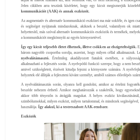
Jelen cikkben arra teszünk kísérletet, hogy egy kicsit megismerjük közele
kommunikációt (AAK) és annak eszközeit.
Az augmentatív és alternatív kommunikáció eszközei ma már sokféle, és igen csak 
és segítséget nyújtanak mindazoknak, akiknek a beszéd, valamilyen ok miat
helyettesítő, más szóval alternatív kommunikációs eszközök és termékek, melyekk
a kommunikációt megkönnyíti az egyén környezetével.
Így egy kicsit teljesebb életet élhetnek, illetve csökken az elszigeteltségük.
Ez
három nagyobb csoportba sorolja, aszerint, hogy milyen céllal alkalmazzuk. 
nyelvalátámasztó.
Értelmileg akadályozott fiatalok esetében, a súlyo
alkalmazható a fejlesztés során. A nyelvpótló funkció szerepe, hogy a nem besz
amivel szükségleteit, érzéseit kitudja fejezni a környezete számára. A nyelvfe
helyzetek elé állítják a fejleszteni kívánt személyt, amiből számos előrelépés szár
A nyelvalátámasztás során, olyanra kell gondolni, amikor az értelmi fogya
beszéde nehezen érthető. Amikor meghatározzák a szakértők, hogy egyesekné
akkor több tényezőn is átrágják magukat. A helyes eszköz kiválasztásánál
szimbólumokkal, milyen eszközt, milyen tartalommal, és mindezek segítségével, h
használója.
Így alakul, ki a testreszabott AAK-rendszer.
Eszközök