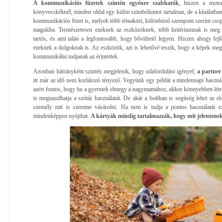
A kommunikációs füzetek szintén egyénre szabhatók
, hiszen a moto
könyvecskéknél, minden oldal egy külön szimbólumot tartalmaz, de a kínálatban
kommunikációs füzet is, melyek több témakört, különböző szempont szerint csop
magukba. Természetesen ezeknek az eszközöknek, több kritériumnak is meg k
tartós, és ami talán a legfontosabb, hogy bővíthető legyen. Hiszen ahogy fejl
ezeknek a dolgoknak is. Az eszközök, azt is lehetővé teszik, hogy a képek megfel
kommunikálni tudjanak az érintettek.
Azonban hátrányként szintén megjelenik, hogy odafordulást igényel,
a partner
itt már az idő nem korlátozó tényező. Vegyünk egy példát a mindennapi használa
azért fontos, hogy ha a gyermek elmegy a nagymamához, akkor könnyebben létr
is megtanulhatja a szótár használatát. De akár a boltban is segítség lehet az el
személy mit is szeretne vásárolni. Ha nem is tudja a pontos használatát 
mindenképpen nyújthat.
A kártyák mindig tartalmazzák, hogy mit jelentene