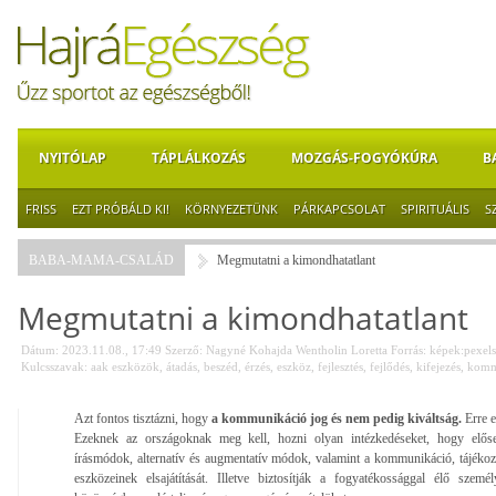
NYITÓLAP
TÁPLÁLKOZÁS
MOZGÁS-FOGYÓKÚRA
B
FRISS
EZT PRÓBÁLD KI!
KÖRNYEZETÜNK
PÁRKAPCSOLAT
SPIRITUÁLIS
S
BABA-MAMA-CSALÁD
Megmutatni a kimondhatatlant
Megmutatni a kimondhatatlant
Dátum: 2023.11.08., 17:49
Szerző:
Nagyné Kohajda Wentholin Loretta
Forrás:
képek:pexel
Kulcsszavak:
aak eszközök
,
átadás
,
beszéd
,
érzés
,
eszköz
,
fejlesztés
,
fejlődés
,
kifejezés
,
komm
Azt fontos tisztázni, hogy
a kommunikáció jog és nem pedig kiváltság.
Erre 
Ezeknek az országoknak meg kell, hozni olyan intézkedéseket, hogy elősegít
írásmódok, alternatív és augmentatív módok, valamint a kommunikáció, tájéko
eszközeinek elsajátítását. Illetve biztosítják a fogyatékossággal élő szem