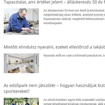
Tapasztalat, ami értéket jelent – álláskeresés 50 év f
Az álláskeresés 50 éves kor felett új kihívásokat
megbízhatóság olyan értékek, amelyek komoly el
folyamatosan változik, megfelelő felkészüléssel 
lehetőségeket.
Mielőtt elindulsz nyaralni, ezeket ellenőrizd a laká
Nyaralás előtt ne csak a bőröndöt pakoljuk be, ha
Az edzőpark nem játszótér – hogyan használjuk biz
sporttereket?
Az elmúlt években egyre több szabadtéri edzőpa
remek lehetőséget kínálnak mindazoknak, akik