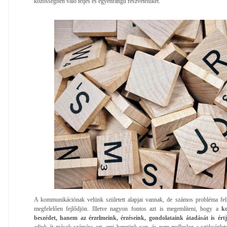
közösségben való teljes és egyenrangú részvételüket.
A kommunikációnak velünk született alapjai vannak, de számos probléma fel
megfelelően fejlődjön. Illetve nagyon fontos azt is megemlíteni, hogy a
k
beszédet, hanem az érzelmeink, érzéseink, gondolataink átadását is ért
adjuk át mások számára azt, ami bennünk van, és nem mellesleg a szükségletei