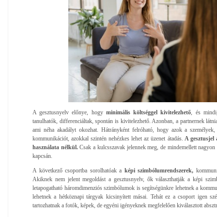
A gesztusnyelv előnye, hogy
minimális költséggel kivitelezhető
, és mindi
tanulhatók, differenciáltak, spontán is kivitelezhető. Azonban, a partnernek látni
ami néha akadályt okozhat. Hátrányként felróható, hogy azok a személyek, 
kommunikációt, azokkal szintén nehézkes lehet az üzenet átadás.
A gesztusjel 
használata nélkül.
Csak a kulcsszavak jelennek meg, de mindemellett nagyon s
kapcsán.
A következő csoportba sorolhatóak a
képi szimbólumrendszerek,
kommunik
Akiknek nem jelent megoldást a gesztusnyelv, ők választhatják a képi szim
letapogatható háromdimenziós szimbólumok is segítségünkre lehetnek a kommun
lehetnek a hétköznapi tárgyak kicsinyített másai. Tehát ez a csoport igen s
tartozhatnak a fotók, képek, de egyéni igényeknek megfelelően kiválasztott absz