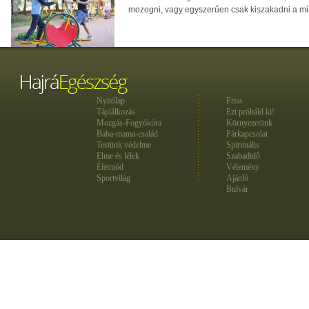
mozogni, vagy egyszerűen csak kiszakadni a m
Nyitólap
Friss
Táplálkozás
Ezt próbáld ki!
Mozgás-Fogyókúra
Környezetünk
Baba-mama-család
Párkapcsolat
Testünk védelme
Spirituális
Elme és lélek
Szabadidő
Életmód
Vélemény
Sportvilág
Ajánló
Bulvár