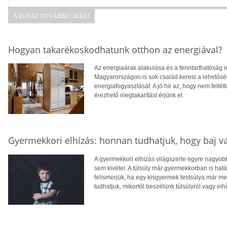
A ROVAT TOVÁBBI CIKKEI
Hogyan takarékoskodhatunk otthon az energiával?
Az energiaárak alakulása és a fenntarthatóság i
Magyarországon is sok család keresi a lehetősé
energiafogyasztását. A jó hír az, hogy nem feltétl
érezhető megtakarítást érjünk el.
Gyermekkori elhízás: honnan tudhatjuk, hogy baj v
A gyermekkori elhízás világszerte egyre nagyo
sem kivétel. A túlsúly már gyermekkorban is hatá
felismerjük, ha egy kisgyermek testsúlya már 
tudhatjuk, mikortól beszélünk túlsúlyról vagy elh