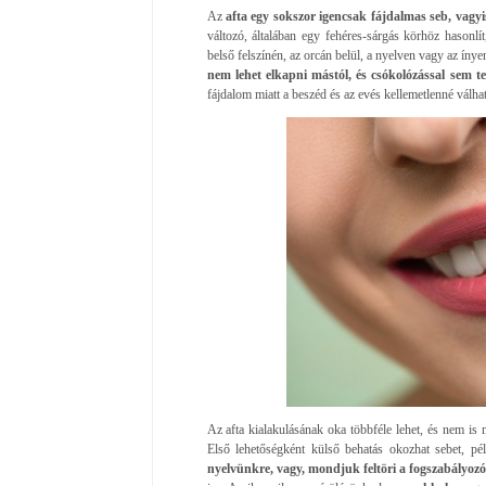
Az
afta egy sokszor igencsak fájdalmas seb, vagyi
változó, általában egy fehéres-sárgás körhöz hasonlí
belső felszínén, az orcán belül, a nyelven vagy az íny
nem lehet elkapni mástól, és csókolózással sem t
fájdalom miatt a beszéd és az evés kellemetlenné válhat
Az afta kialakulásának oka többféle lehet, és nem is
Első lehetőségként külső behatás okozhat sebet, pé
nyelvünkre, vagy, mondjuk feltöri a fogszabályoz