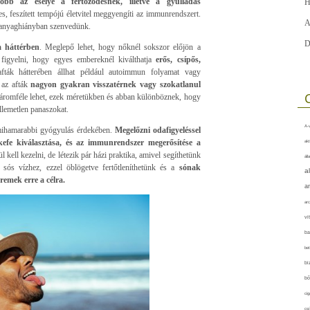
obb az esélye a fertőződésnek, illetve a gyulladás
H
es, feszített tempójú életvitel meggyengíti az immunrendszert.
A
ápanyaghiányban szenvedünk.
D
a háttérben
. Meglepő lehet, hogy nőknél sokszor előjön a
figyelni, hogy egyes embereknél kiválthatja
erős, csípős,
ták hátterében állhat például autoimmun folyamat vagy
az afták
nagyon gyakran visszatérnek vagy szokatlanul
áromféle lehet, ezek méretükben és abban különböznek, hogy
llemetlen panaszokat.
A-v
 mihamarabbi gyógyulás érdekében.
Megelőzni odafigyeléssel
gkefe kiválasztása, és az immunrendszer megerősítése a
akt
l kell kezelni, de létezik pár házi praktika, amivel segíthetünk
áll
s vízhez, ezzel öblögetve fertőtleníthetünk és a
sónak
a
remek erre a célra.
a
arc
vi
ba
bet
bi
bő
cig
csí