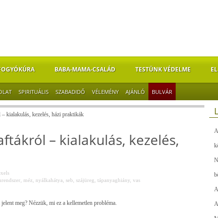
FOGYÓKÚRA
BABA-MAMA-CSALÁD
TESTÜNK VÉDELME
EL
OLAT
SPIRITUÁLIS
SZABADIDŐ
VÉLEMÉNY
AJÁNLÓ
BULVÁR
– kialakulás, kezelés, házi praktikák
A
tákról – kialakulás, kezelés,
k
N
xels
b
rendszer
,
méz
,
nyálkahátya
,
seb
,
szájüreg
,
tápanyaghiány
,
vas
A
t jelent meg? Nézzük, mi ez a kellemetlen probléma.
A