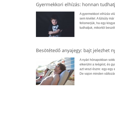
Gyermekkori elhízás: honnan tudhatj
A gyermekkori elhízás vi
sem kivétel. A túlsúly má
felismerjük, ha egy kisg
tudhatjuk, mikortól beszél
Besötétedő anyajegy: bajt jelezhet n
A nyári hónapokban sokkal
elkerülni a leégést, és 
azt veszi észre: egy-egy
De vajon minden változá