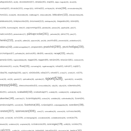
afigyelés(52),
ok(36),
okostelefon(57),
oktatás(40),
olaj(50),
olajos magvak(34),
olcsó(33),
olvasás(101),
orvos(164),
ívaolaj(42),
omega-3(31),
online(52),
orrfolyás(24),
orvostudomány(26),
thon(111),
önbizalom(122),
óvoda(26),
öltözködés(35),
önállóság(27),
önbecsülés(36),
önbizalomhiány(28),
önismeret(113),
értékelés(44),
önfejlesztés(59),
önkifejezés(26),
öregedés(46),
öröm(69),
z(109),
őszinteség(34),
ötlet(37),
pajzsmirigy(53),
pakolás(30),
panasz(25),
paprika(28),
pár(27),
párkapcsolat(241),
radicsom(52),
páratartalom(27),
pattanás(30),
pénz(74),
piac(27),
ihenés(210),
pizza(25),
pollen(32),
popcorn(35),
por(26),
pozitív(83),
prevenció(25),
probiotikum(37),
psziché(290),
pszichológia(230),
obléma(142),
problémamegoldás(27),
program(60),
recept(131),
zichológus(67),
puffadás(34),
pulzus(45),
rák(69),
reakció(33),
reflux(31),
generáció(46),
regenerálódás(28),
reggel(39),
reggeli(89),
reklám(39),
relaxáció(81),
rendszer(24),
Rost(131),
ndszeres(41),
rizs(34),
rozmaring(24),
rugalmasság(24),
ruha(42),
rutin(47),
sajt(67),
segítség(100),
séta(107),
láta(78),
sejt(27),
sérülés(58),
siker(67),
sírás(27),
smink(37),
só(70),
sport(528),
ozat(33),
sör(26),
spenót(27),
spiritualitás(28),
spórolás(37),
sportoló(31),
strand(35),
tressz(446),
sütemény(94),
stresszkezelés(53),
stresszoldás(34),
súly(25),
súlyzó(24),
szabadidő(142),
tés(91),
sütőtök(25),
szabadság(47),
szabály(25),
szabályok(24),
szájhigiénia(24),
akember(140),
szakítás(27),
Számítógép(46),
száraz(24),
szédülés(35),
székrekedés(25),
Szem(54),
Szénhidrát(181),
emélyiség(94),
szerelem(156),
szemét(32),
szépség(52),
szépségápolás(26),
szervezet(306),
zeretet(207),
szex(27),
szexualitás(25),
szezon(34),
szilveszter(48),
szív(109),
n(28),
színek(36),
szívbetegség(32),
szocializáció(30),
szódabikarbóna(35),
szokás(79),
szorongás(178),
okások(33),
szolárium(24),
szoptatás(33),
szórakozás(45),
szőlő(25),
szülés(70),
zülő(203),
tanács(161),
szülők(25),
szűrővizsgálat(34),
tablet(44),
takarítás(50),
támogatás(36),