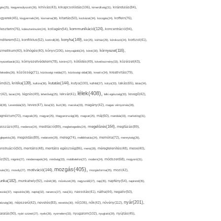
kikapcsolódás(106),
gés(25),
kiegyensúlyozott(26),
kihívás(43),
kimerültség(31),
kirándulás(84),
sgyerek(45),
kisgyermek(34),
kismama(38),
kitartás(50),
kockázat(34),
kocogás(24),
koffein(76),
kommunikáció(124),
koncentráció(94),
leszterin(76),
koleszterinszint(24),
kollagén(54),
konyha(149),
nditerem(51),
konfliktus(52),
kontroll(28),
kór(25),
kórház(29),
kórokozó(24),
kortizol(41),
könyv(106),
környezet(116),
zmetikum(40),
köhögés(40),
könyvajánló(24),
köret(30),
nyezetbarát(31),
környezetvédelem(78),
köröm(27),
kötődés(49),
következmény(33),
közérzet(43),
lekedés(26),
közösség(71),
közösségi média(27),
közösségi oldal(38),
kreatív(34),
kreativitás(79),
kritika(139),
kutatás(144),
kutya(100),
ém(62),
kultúra(36),
külföld(27),
kütyü(33),
lakás(65),
látás(34),
lélek(408),
z(42),
lazac(24),
légzés(49),
lehetőség(25),
lekvár(41),
lelki egészség(33),
levegő(42),
él(28),
Levendula(32),
leves(47),
lista(32),
liszt(36),
macska(33),
magány(42),
magas vérnyomás(28),
gnézium(70),
magvak(25),
magyar(25),
Magyarország(28),
magzat(25),
máj(60),
mandula(33),
marketing(31),
megelőzés(164),
sszázs(45),
medence(24),
meditáció(89),
megbetegedés(24),
megfázás(89),
glepetés(28),
megoldás(89),
melatonin(29),
meleg(74),
mellékhatás(24),
memória(72),
mennyiség(26),
nstruáció(50),
mentális(48),
mentális egészség(86),
menü(28),
méregtelenítés(48),
mese(40),
z(92),
migrén(27),
mindennapok(34),
minőség(33),
mobiltelefon(27),
modern(24),
módszer(68),
mogyoró(31),
mozgás(405),
motiváció(144),
sás(31),
mosoly(27),
mozgásforma(25),
mozi(42),
nka(182),
munkahely(92),
műtét(38),
művészet(29),
nagyszülő(27),
nap(35),
napfény(54),
napirend(35),
pozás(37),
napsütés(38),
naptej(32),
narancs(27),
nasi(31),
nassolás(41),
nátha(44),
negatív(50),
nyár(201),
nő(106),
növény(112),
hézség(36),
népszerű(42),
nevelés(83),
nevetés(30),
nők(42),
nyugalom(102),
aralás(90),
nyári szünet(27),
nyelv(26),
nyomelem(33),
nyugtató(29),
nyújtás(45),