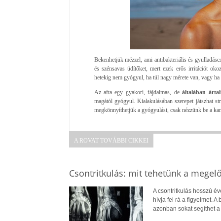
Bekenhetjük mézzel, ami antibakteriális és gyulladáscs
és szénsavas üdítőket, mert ezek erős irritációt o
hetekig nem gyógyul, ha túl nagy mérete van, vagy ha n
Az afta egy gyakori, fájdalmas, de
általában ártal
magától gyógyul. Kialakulásában szerepet játszhat st
megkönnyíthetjük a gyógyulást, csak nézzünk be a kam
A ROVAT TOVÁBBI CIKKEI
Csontritkulás: mit tehetünk a megel
A csontritkulás hosszú év
hívja fel rá a figyelmet.
azonban sokat segíthet 