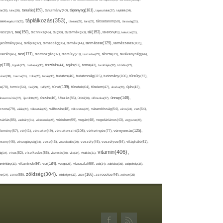
tápanyag(181),
tanulás(159),
ár(36),
tánc(26),
tanulmány(40),
tapasztalat(27),
táplálék(34),
táplálkozás(353),
lálékkiegészítő(25),
tárolás(29),
társ(27),
társadalom(50),
társaság(31),
tea(158),
tél(153),
vasz(87),
technika(46),
tej(88),
tejtermék(60),
telefon(49),
televízió(31),
terápia(92),
terhesség(96),
természet(129),
természetes(103),
ljesítmény(46),
termék(44),
test(171),
testmozgás(97),
rvezés(46),
testsúly(79),
testtartás(27),
tészta(39),
tevékenység(44),
pp(118),
tippek(27),
tisztaság(35),
tisztítás(44),
tojás(91),
torna(43),
torokfájás(32),
törődés(27),
tudatosság(115),
tudomány(106),
ténet(38),
trauma(31),
trükk(25),
tudás(30),
tudatos(46),
túlsúly(72),
tünet(139),
ra(78),
turmix(64),
túró(29),
tüdő(28),
tünetek(64),
türelem(47),
uborka(26),
újév(42),
ünnep(148),
ahasznosítás(37),
újszülött(26),
úszás(46),
Utazás(85),
Üdítő(26),
ülőmunka(27),
csora(79),
válás(24),
választás(29),
változás(48),
változatos(24),
várandósság(54),
város(24),
vas(64),
sárlás(85),
vashiány(31),
védekezés(28),
védelem(59),
vegán(48),
vegetáriánus(43),
vegyszer(28),
vércukorszint(108),
vérnyomás(125),
lemény(57),
vér(41),
vércukor(49),
vérkeringés(77),
rseny(46),
vérszegénység(34),
vese(46),
veszekedés(29),
veszély(45),
veszélyes(54),
világháló(41),
vitamin(406),
ág(34),
vírus(82),
viselkedés(86),
viszketés(30),
vita(34),
vitalitás(31),
víz(184),
aminhiány(33),
vitaminok(86),
vizsga(26),
vizsgálat(59),
zab(34),
zabkása(36),
zabpehely(36),
zöldség(304),
zsír(166),
ar(24),
zene(85),
zöldségek(32),
zsírégetés(46),
zsírsav(25)