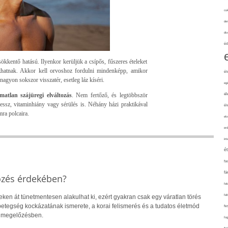
cuk
de
div
éd
ökkentő hatású. Ilyenkor kerüljük a csípős, fűszeres ételeket
kozhatnak. Akkor kell orvoshoz fordulni mindenképp, amikor
él
agyon sokszor visszatér, esetleg láz kíséri.
eg
matlan szájüregi elváltozás
. Nem fertőző, és legtöbbször
él
ressz, vitaminhiány vagy sérülés is. Néhány házi praktikával
él
ra polcaira.
elv
erd
int
é
fa
fá
őzés érdekében?
fel
fel
eken át tünetmentesen alakulhat ki, ezért gyakran csak egy váratlan törés
 A betegség kockázatának ismerete, a korai felismerés és a tudatos életmód
fe
a megelőzésben.
fo