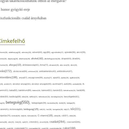
ogyan takarékoskodhatunk otthon az energiával?
 humor gyógyító ereje
iszfunkcionális család árnyékában
Címkefelhő
ajándék(95),
itamin(36),
adalékanyag(28),
adomány(26),
advent(40),
agy(80),
agyműködés(27),
akció(39),
alkohol(182),
ivitás(30),
alapanyag(30),
alkalmazás(28),
alkoholfogyasztás(36),
állapot(43),
állat(54),
allergia(122),
attartás(33),
állóképesség(42),
Alma(72),
almaecet(26),
aloe vera(33),
álom(34),
lvás(272),
alvászavar(66),
aminosav(33),
antibakteriális(42),
antibiotikum(47),
ntioxidáns(198),
anyagcsere(99),
anya(67),
anyuka(27),
apa(42),
ápolás(29),
applikáció(26),
ásványi anyag(111),
(29),
arcbőr(27),
ásványi anyagok(40),
asztma(47),
autó(46),
avokádó(36),
B-
tamin(41),
baba(82),
baktérium(89),
balaton(34),
baleset(51),
banán(53),
bántalmazás(24),
barát(48),
rátok(50),
barátság(58),
béke(29),
bélflóra(37),
bélrendszer(33),
bemelegítés(24),
beszélgetés(61),
betegség(550),
eg(34),
betegségek(39),
bevásárlás(28),
bicikli(25),
biológia(25),
bőr(221),
boldogság(125),
zalom(41),
biztonság(66),
bolt(31),
bor(36),
borogatás(28),
böjt(27),
C-vitamin(120),
rápolás(70),
brokkoli(29),
buli(24),
bűntudat(32),
cékla(28),
cél(57),
célok(30),
család(284),
aretta(38),
cikk(24),
Cink(24),
cipő(37),
citrom(61),
citromfű(26),
csecsemő(45),
cukor(194),
pés(26),
csoki(35),
csokoládé(71),
csomagolás(24),
csont(33),
csontritkulás(36),