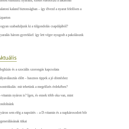
ielőtt elindulsz nyaralni, ezeket ellenőrizd a lakásban
alatoni kaland biztonságban – így élvezd a nyarat felelősen a
ízparton
ogyan szabaduljunk ki a túlgondolás csapdájából?
yaralás három gyerekkel: így lett végre nyugodt a pakolásunk
ktuális
eghízás és a szociális szorongás kapcsolata
ályaválasztás előtt – hasznos tippek a jó döntéshez
sontritkulás: mit tehetünk a megelőzés érdekében?
-vitamin nyáron is? Igen, és ennek több oka van, mint
ondolnánk
yáron sem elég a napsütés – a D-vitamin és a napkárosodott bőr
egenerálásának titkai