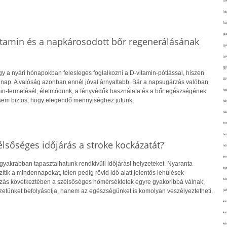
fo
fol
fü
glu
itamin és a napkárosodott bőr regenerálásának
gy
gy
gy
y a nyári hónapokban felesleges foglalkozni a D-vitamin-pótlással, hiszen
gy
 nap. A valóság azonban ennél jóval árnyaltabb. Bár a napsugárzás valóban
haj
amin-termelését, életmódunk, a fényvédők használata és a bőr egészségének
sem biztos, hogy elegendő mennyiséghez jutunk.
hán
ház
hi
ho
lsőséges időjárás a stroke kockázatát?
hűt
im
gyakrabban tapasztalhatunk rendkívüli időjárási helyzeteket. Nyaranta
ing
ik a mindennapokat, télen pedig rövid idő alatt jelentős lehűlések
isk
ozás következtében a szélsőséges hőmérsékletek egyre gyakoribbá válnak,
etünket befolyásolja, hanem az egészségünket is komolyan veszélyeztetheti.
já
ka
kar
kér