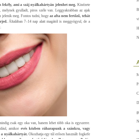
M
s fekély, ami a száj nyálkahártyán jelenhet meg.
Kinézete
B
t, melynek gyulladt, piros széle van. Leggyakrabban az ajak
en jelenik meg. Fontos tudni, hogy
az afta nem fertőző, tehát
v
erjed.
Általában 7–14 nap alatt magától is meggyógyul, de a
.
H
N
A
M
P
C
D
g
N
 mindig csak egy oka van, hanem lehet több oka is egyszerre.
ldául, amikor
evés közben ráharapunk a szánkra, vagy
r
ó a nyálkahártyát.
Okozhatja egy túl erősen használt fogkefe