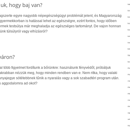
uk, hogy baj van?
kié
ki
lágszerte egyre nagyobb népegészségügyi problémát jelent, és Magyarország
ko
r gyermekkorban is hatással lehet az egészségre, ezért fontos, hogy időben
ko
yermek testsúlya már meghaladja az egészséges tartományt. De vajon honnan
ko
ünk túlsúlyról vagy elhízásról?
kör
köz
kr
yáron?
lá
lev
 több figyelmet fordítunk a bőrünkre: használunk fényvédőt, próbáljuk
ma
gyakrabban nézzük meg, hogy minden rendben van-e. Nem ritka, hogy valaki
ma
 anyajegye sötétebbnek tűnik a nyaralás vagy a sok szabadtéri program után.
me
s aggodalomra ad okot?
me
mé
mo
mu
na
ne
ny