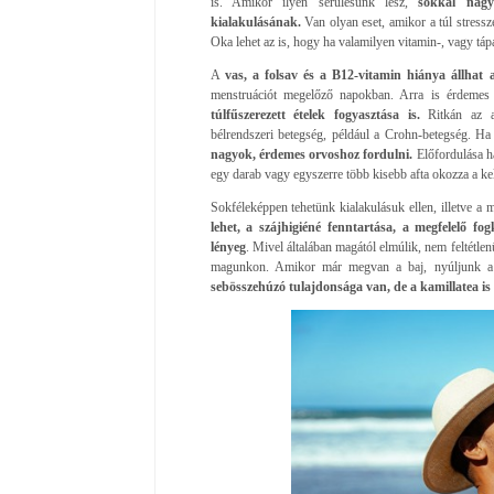
is. Amikor ilyen sérülésünk lesz,
sokkal nagy
kialakulásának.
Van olyan eset, amikor a túl stressz
Oka lehet az is, hogy ha valamilyen vitamin-, vagy t
A
vas, a folsav és a B12-vitamin hiánya állhat 
menstruációt megelőző napokban. Arra is érdemes 
túlfűszerezett ételek fogyasztása is.
Ritkán az af
bélrendszeri betegség, például a Crohn-betegség. Ha 
nagyok, érdemes orvoshoz fordulni.
Előfordulása h
egy darab vagy egyszerre több kisebb afta okozza a ke
Sokféleképpen tehetünk kialakulásuk ellen, illetve a
lehet, a szájhigiéné fenntartása, a megfelelő fo
lényeg
. Mivel általában magától elmúlik, nem feltétlenü
magunkon. Amikor már megvan a baj, nyúljunk a só
sebösszehúzó tulajdonsága van, de a kamillatea is 