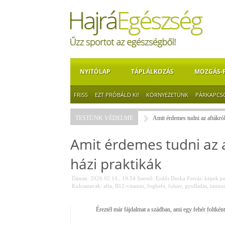
NYITÓLAP
TÁPLÁLKOZÁS
MOZGÁS-
FRISS
EZT PRÓBÁLD KI!
KÖRNYEZETÜNK
PÁRKAPCS
TESTÜNK VÉDELME
Amit érdemes tudni az aftákról 
Amit érdemes tudni az af
házi praktikák
Dátum: 2026.02.14., 19:54
Szerző:
Erdős Dorka
Forrás:
képek:pe
Kulcsszavak:
afta
,
B12-vitamin
,
fogkefe
,
folsav
,
gyulladás
,
immun
Éreztél már fájdalmat a szádban, ami egy fehér foltkén