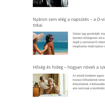
Nyáron sem elég a napsütés – a D-v
titkai
Sokan úgy gondolják, hog
ilyenkor bőségesen süt a
segíti a szervezet D-vit
megőrzése miatt nyáron 
Hőség és hideg – hogyan növeli a szé
Az elmúlt években egyre 
hosszú hőhullámok nehezít
érkezhetnek. A klímavált
ami nemcsak a komfortérz