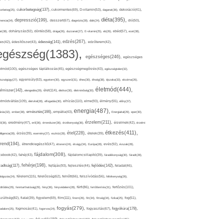
cukorbetegség(137),
orbeteg(25),
cukormentes(69),
D-vitamin(53),
daganat(36),
dekoráció(41),
diéta(395),
depresszió(199),
mencia(34),
desszert(67),
diagnózis(28),
diák(24),
dió(50),
dohányzás(92),
at(38),
döntés(58),
drága(26),
duzzanat(27),
E-vitamin(25),
eb(26),
ebéd(57),
ecet(38),
edzés(267),
édesség(141),
es(42),
édesítőszer(43),
edzőterem(42),
egészség(1383),
egészséges(246),
egészséges
etmód(100),
egészséges táplálkozás(45),
egészségmegőrzés(43),
egészségtelen(32),
észségügy(27),
egyensúly(63),
egyetem(30),
egyszerű(31),
éhes(30),
éhség(38),
éjszaka(33),
ekcéma(26),
életmód(444),
elmiszer(142),
élet(114),
elengedés(29),
életkor(30),
életminőség(30),
etmódváltás(109),
elhízás(110),
elme(93),
életvitel(28),
elfogadás(30),
élmény(55),
előny(37),
energia(487),
emésztés(166),
árás(32),
ember(38),
empátia(43),
Energiaital(29),
eper(30),
érzelem(211),
ő(36),
eredmény(47),
erő(36),
érrendszer(36),
érzékenység(36),
érzelmek(42),
érzelmi
étkezés(411),
étel(228),
elligencia(28),
érzés(39),
esemény(27),
eszköz(28),
ételek(39),
trend(194),
evés(92),
étrendkiegészítő(47),
étterem(24),
étvágy(34),
Európa(28),
évszak(28),
fájdalom(308),
cebook(42),
fahéj(43),
fájdalomcsillapító(39),
fáradékonyság(30),
fáradt(28),
fehérje(198),
radtság(117),
fejfájás(93),
fejlődés(142),
fejlesztés(44),
feladat(46),
félelem(115),
dolgozás(24),
felelősség(62),
felnőtt(66),
felszívódás(56),
féltékenység(26),
fertőzés(101),
töltődés(29),
fenntarthatóság(29),
fény(36),
fényvédelem(28),
férfi(86),
fertőtlenítés(31),
film(111),
szültség(82),
fiatal(39),
figyelem(69),
finom(26),
fitt(34),
fittség(34),
fizikai(25),
fog(51),
fogyás(279),
fogyókúra(178),
gadalom(25),
fogmosás(41),
fogorvos(24),
fogyasztás(67),