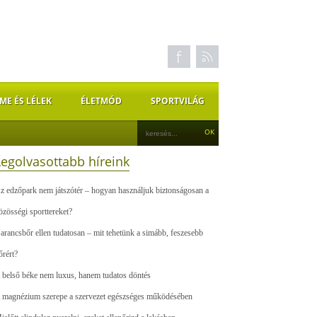
ME ÉS LÉLEK
ÉLETMÓD
SPORTVILÁG
Legolvasottabb híreink
z edzőpark nem játszótér – hogyan használjuk biztonságosan a
özösségi sporttereket?
arancsbőr ellen tudatosan – mit tehetünk a simább, feszesebb
őrért?
 belső béke nem luxus, hanem tudatos döntés
 magnézium szerepe a szervezet egészséges működésében