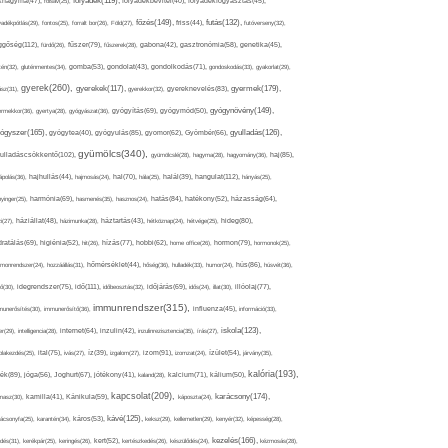
folyadék(119),
khagyma(47),
folsav(25),
folyadékbevitel(40),
folyadékfogyasztás(45),
főzés(149),
futás(132),
yadékpótlás(29),
fontos(25),
forralt bor(26),
Föld(27),
friss(44),
futóverseny(32),
ggőség(112),
fürdő(26),
fűszer(79),
fűszerek(28),
gabona(42),
gasztronómia(58),
genetika(45),
tén(32),
gluténmentes(34),
gomba(53),
gondolat(43),
gondolkodás(71),
gondoskodás(33),
gyakorlat(29),
gyerek(260),
gyermek(179),
gyerekek(117),
ász(31),
gyerekkor(32),
gyereknevelés(83),
gyógynövény(149),
ermekkor(36),
gyertya(28),
gyógyászat(36),
gyógyítás(69),
gyógymód(50),
ógyszer(165),
gyulladás(126),
gyógytea(40),
gyógyulás(85),
gyomor(62),
Gyömbér(66),
gyümölcs(340),
ulladáscsökkentő(102),
gyümölcslé(28),
hagyma(28),
hagyomány(36),
haj(85),
hangulat(112),
ápolás(36),
hajhullás(44),
hajmosás(24),
hal(70),
hála(25),
halál(39),
hányás(25),
yinger(25),
harmónia(69),
hasmenés(35),
hasznos(24),
hatás(84),
hatékony(52),
házasság(64),
i(27),
háziállat(48),
házimunka(28),
háztartás(43),
hétköznap(24),
hétvége(25),
hideg(80),
dratálás(69),
higiénia(52),
hit(26),
hízás(77),
hobbi(62),
home office(26),
hormon(79),
hormonok(25),
rmonrendszer(24),
hozzáállás(31),
hőmérséklet(44),
hőség(36),
hulladék(33),
humor(24),
hús(86),
húsvét(36),
idő(111),
ő(30),
idegrendszer(75),
időbeosztás(32),
időjárás(69),
idős(24),
illat(30),
illóolaj(77),
immunrendszer(315),
munerősítés(30),
immunerősítő(36),
influenza(45),
információ(33),
iskola(123),
er(29),
intelligencia(28),
internet(64),
inzulin(42),
inzulinrezisztencia(35),
írás(27),
olakezdés(25),
ital(75),
ivás(27),
íz(39),
izgalom(27),
izom(91),
izomzat(24),
ízület(54),
járvány(35),
kalória(193),
ték(89),
jóga(56),
Joghurt(67),
jótékony(41),
kaland(28),
kalcium(71),
kálium(50),
kapcsolat(209),
karácsony(174),
masz(30),
kamilla(41),
Kánikula(59),
káposzta(24),
kávé(125),
ácsonyfa(25),
karantén(34),
káros(53),
keksz(29),
kellemetlen(29),
kenyér(32),
képesség(28),
kezelés(166),
dés(31),
kerékpár(25),
keringés(26),
kert(52),
kertészkedés(26),
készülődés(24),
kézmosás(28),