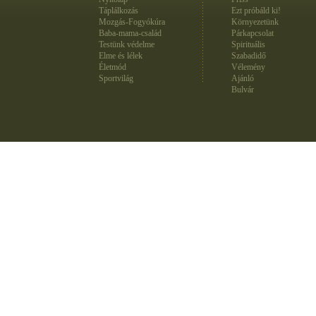
Táplálkozás
Ezt próbáld ki!
Mozgás-Fogyókúra
Környezetünk
Baba-mama-család
Párkapcsolat
Testünk védelme
Spirituális
Elme és lélek
Szabadidő
Életmód
Vélemény
Sportvilág
Ajánló
Bulvár