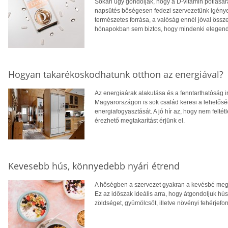
Sokan úgy gondolják, hogy a D-vitamin pótlására
napsütés bőségesen fedezi szervezetünk igényei
természetes forrása, a valóság ennél jóval öss
hónapokban sem biztos, hogy mindenki elegendő
Hogyan takarékoskodhatunk otthon az energiával?
Az energiaárak alakulása és a fenntarthatóság i
Magyarországon is sok család keresi a lehetősé
energiafogyasztását. A jó hír az, hogy nem feltétl
érezhető megtakarítást érjünk el.
Kevesebb hús, könnyedebb nyári étrend
A hőségben a szervezet gyakran a kevésbé megte
Ez az időszak ideális arra, hogy átgondoljuk hú
zöldséget, gyümölcsöt, illetve növényi fehérjefo