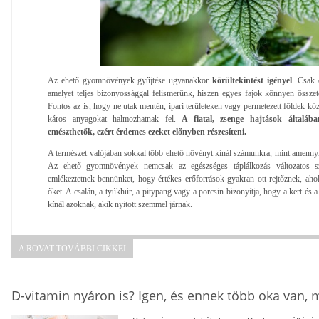
Az ehető gyomnövények gyűjtése ugyanakkor
körültekintést igényel
. Csak 
amelyet teljes bizonyossággal felismerünk, hiszen egyes fajok könnyen össze
Fontos az is, hogy ne utak mentén, ipari területeken vagy permetezett földek k
káros anyagokat halmozhatnak fel.
A fiatal, zsenge hajtások általáb
emészthetők, ezért érdemes ezeket előnyben részesíteni.
A természet valójában sokkal több ehető növényt kínál számunkra, mint amenn
Az ehető gyomnövények nemcsak az egészséges táplálkozás változatos sz
emlékeztetnek bennünket, hogy értékes erőforrások gyakran ott rejtőznek, ahol
őket. A csalán, a tyúkhúr, a pitypang vagy a porcsin bizonyítja, hogy a kert és 
kínál azoknak, akik nyitott szemmel járnak.
A ROVAT TOVÁBBI CIKKEI
D-vitamin nyáron is? Igen, és ennek több oka van,