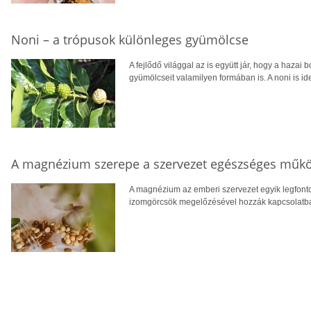
Noni – a trópusok különleges gyümölcse
A fejlődő világgal az is együtt jár, hogy a hazai 
gyümölcseit valamilyen formában is. A noni is ide
A magnézium szerepe a szervezet egészséges műk
A magnézium az emberi szervezet egyik legfont
izomgörcsök megelőzésével hozzák kapcsolatba, v