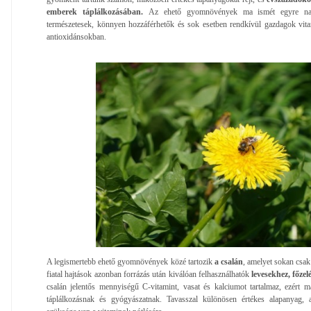
emberek táplálkozásában.
Az ehető gyomnövények ma ismét egyre nag
természetesek, könnyen hozzáférhetők és sok esetben rendkívül gazdagok vi
antioxidánsokban.
A legismertebb ehető gyomnövények közé tartozik
a csalán
, amelyet sokan csak
fiatal hajtások azonban forrázás után kiválóan felhasználhatók
levesekhez, főze
csalán jelentős mennyiségű C-vitamint, vasat és kalciumot tartalmaz, ezért m
táplálkozásnak és gyógyászatnak. Tavasszal különösen értékes alapanyag, 