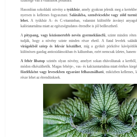
szüksége van a vitaminok pótlására.
Hasonlóan sokoldalú növény a
tyúkhúr
, amely gyakran jelenik meg a kertekbe
nyersen is kellemes fogyasztani.
Salátákba, szendvicsekbe vagy zöld turmix
lehet.
A tyúkhúr A- és C-vitaminban, valamint különféle ásványi anyago
kalóriatartalma miatt az egészségtudatos étrendbe is jól beilleszthető.
A
pitypang, vagy közismertebb nevén gyermekláncfű
, szinte minden réte
tudják, hogy a növény szinte minden része ehető. A fiatal levelek saláták
virágokból szörp és lekvár készülhet
, míg a gyökér pörkölve kávépótlóké
különösen gazdag antioxidánsokban és káliumban, ezért nemcsak ízletes, hanem táp
A fehér libatop
szintén olyan növény, amelyet sokan eltávolítanak a kertből
módon elkészíthetők. Magas fehérje-, vas- és kalciumtartalma miatt értékes kiegé
főzelékként vagy levesekben egyaránt felhasználható
, miközben kellemes, 
része lehet az étrendünknek.