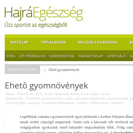
NYITÓLAP
TÁPLÁLKOZÁS
MOZGÁS-FOGYÓKÚRA
B
FRISS
EZT PRÓBÁLD KI!
KÖRNYEZETÜNK
PÁRKAPCSOLAT
SPIRITUÁLIS
S
KÖRNYEZETÜNK
Ehető gyomnövények
Ehető gyomnövények
Dátum: 2026.06.14., 20:51
Szerző:
Majernyik Szilvia
Forrás:
képek: pexels
Kulcsszavak:
: alvásehető gyomnövények
,
csalán
,
egészséges táplálkozás
,
fenntarthatóság
,
g
növénygyűjtés
,
pitypang
,
természetes élelmiszerek
,
tyúkhúr
,
vadnövények
,
vitaminok
Legtöbbünk számára a gyomnövények egyet jelentenek a kertben folytatott álla
annak eredeti szépségét megtartsuk. Amint ezek a károsnak vélt növények m
virágágyásban igyekszünk minél hamarabb megszabadulni tőlük. Pedig szám
gyomként tartunk számon, miközben értékes tápanyagokat rejt, és
évszázadokon