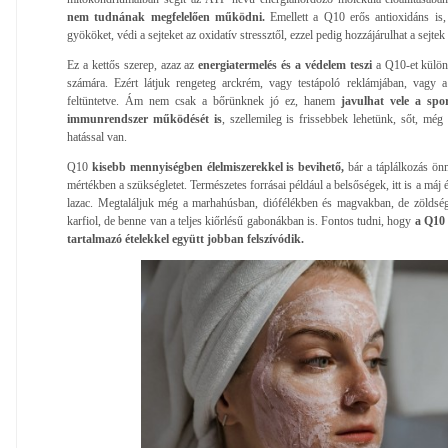
nem tudnának megfelelően működni.
Emellett a Q10 erős antioxidáns is,
gyököket, védi a sejteket az oxidatív stressztől, ezzel pedig hozzájárulhat a sejte
Ez a kettős szerep, azaz az
energiatermelés és a védelem teszi
a Q10-et különö
számára. Ezért látjuk rengeteg arckrém, vagy testápoló reklámjában, vagy 
feltüntetve. Ám nem csak a bőrünknek jó ez, hanem
javulhat vele a spor
immunrendszer működését is
, szellemileg is frissebbek lehetünk, sőt, még
hatással van.
Q10
kisebb mennyiségben élelmiszerekkel is bevihető,
bár a táplálkozás önm
mértékben a szükségletet. Természetes forrásai például a belsőségek, itt is a máj 
lazac. Megtaláljuk még a marhahúsban, diófélékben és magvakban, de zöldsége
karfiol, de benne van a teljes kiőrlésű gabonákban is. Fontos tudni, hogy
a Q10 
tartalmazó ételekkel együtt jobban felszívódik.