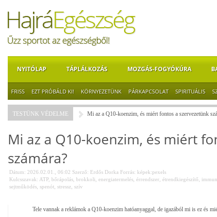
NYITÓLAP
TÁPLÁLKOZÁS
MOZGÁS-FOGYÓKÚRA
B
FRISS
EZT PRÓBÁLD KI!
KÖRNYEZETÜNK
PÁRKAPCSOLAT
SPIRITUÁLIS
S
TESTÜNK VÉDELME
Mi az a Q10-koenzim, és miért fontos a szervezetünk sz
Mi az a Q10-koenzim, és miért fo
számára?
Dátum: 2026.02.01., 06:02
Szerző:
Erdős Dorka
Forrás:
képek:pexels
Kulcsszavak:
ATP
,
bőrápolás
,
brokkoli
,
energiatermelés
,
érrendszer
,
étrendkiegészítő
,
immun
sejtműködés
,
spenót
,
stressz
,
szív
Tele vannak a reklámok a Q10-koenzim hatóanyaggal, de igazából mi is ez és mié