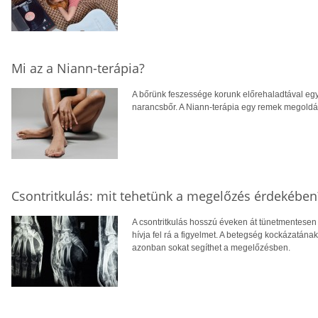
Mi az a Niann-terápia?
A bőrünk feszessége korunk előrehaladtával egy
narancsbőr. A Niann-terápia egy remek megoldás
Csontritkulás: mit tehetünk a megelőzés érdekében
A csontritkulás hosszú éveken át tünetmentesen a
hívja fel rá a figyelmet. A betegség kockázatána
azonban sokat segíthet a megelőzésben.