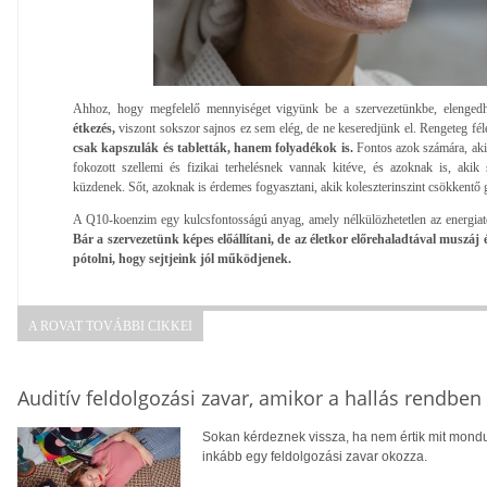
Ahhoz, hogy megfelelő mennyiséget vigyünk be a szervezetünkbe, elengedh
étkezés,
viszont sokszor sajnos ez sem elég, de ne keseredjünk el. Rengeteg féle
csak kapszulák és tabletták, hanem folyadékok is.
Fontos azok számára, akik
fokozott szellemi és fizikai terhelésnek vannak kitéve, és azoknak is, akik
küzdenek. Sőt, azoknak is érdemes fogyasztani, akik koleszterinszint csökkentő
A Q10-koenzim egy kulcsfontosságú anyag, amely nélkülözhetetlen az energiat
Bár a szervezetünk képes előállítani, de az életkor előrehaladtával muszáj 
pótolni, hogy sejtjeink jól működjenek.
A ROVAT TOVÁBBI CIKKEI
Auditív feldolgozási zavar, amikor a hallás rendbe
Sokan kérdeznek vissza, ha nem értik mit mondu
inkább egy feldolgozási zavar okozza.