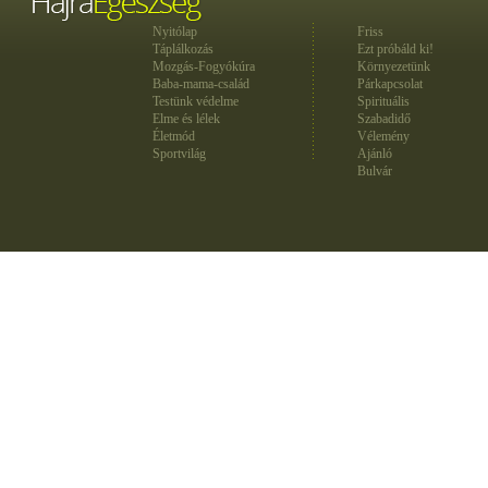
Nyitólap
Friss
Táplálkozás
Ezt próbáld ki!
Mozgás-Fogyókúra
Környezetünk
Baba-mama-család
Párkapcsolat
Testünk védelme
Spirituális
Elme és lélek
Szabadidő
Életmód
Vélemény
Sportvilág
Ajánló
Bulvár