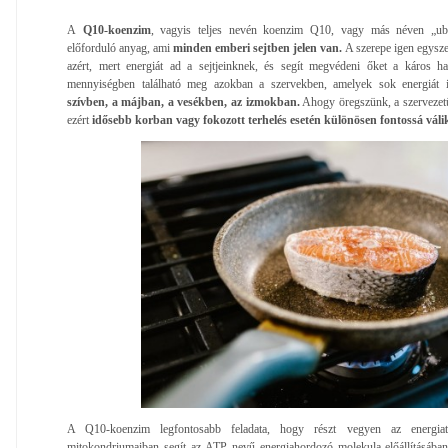
A
Q10-koenzim
, vagyis teljes nevén koenzim Q10, vagy más néven „ubi
előforduló anyag, ami
minden emberi sejtben jelen van.
A szerepe igen egysze
azért, mert energiát ad a sejtjeinknek, és segít megvédeni őket a káros 
mennyiségben található meg azokban a szervekben, amelyek sok energiát i
szívben, a májban, a vesékben, az izmokban.
Ahogy öregszünk, a szervezet
ezért
idősebb korban vagy fokozott terhelés esetén különösen fontossá válik
A Q10-koenzim legfontosabb feladata, hogy részt vegyen az energiat
mitokondriumaiban segít az ATP nevű energiahordozó molekula előállításába