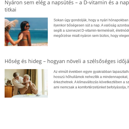
Nyáron sem elég a napsütés – a D-vitamin és a na
titkai
Sokan úgy gondolják, hogy a nyári hónapokban f
ilyenkor bőségesen süt a nap. A valóság azonba
segíti a szervezet D-vitamin-termelését, életm
megőrzése miatt nyáron sem biztos, hogy eleg
Hőség és hideg – hogyan növeli a szélsőséges időjá
Az elmúlt években egyre gyakrabban tapasztalhat
hosszú hőhullámok nehezítik a mindennapokat, té
érkezhetnek. A klímaváltozás következtében a 
ami nemcsak a komfortérzetünket befolyásolja, 