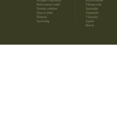
Mozgás-Fogyókúra
Környezetünk
Baba-mama-család
Párkapcsolat
Testünk védelme
Spirituális
Elme és lélek
Szabadidő
Életmód
Vélemény
Sportvilág
Ajánló
Bulvár