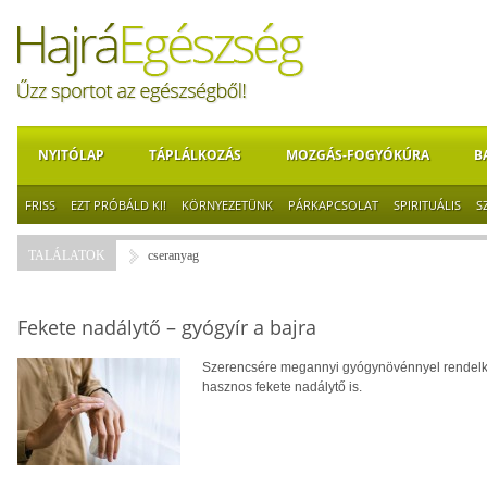
NYITÓLAP
TÁPLÁLKOZÁS
MOZGÁS-FOGYÓKÚRA
B
FRISS
EZT PRÓBÁLD KI!
KÖRNYEZETÜNK
PÁRKAPCSOLAT
SPIRITUÁLIS
S
TALÁLATOK
cseranyag
Fekete nadálytő – gyógyír a bajra
Szerencsére megannyi gyógynövénnyel rendelkez
hasznos fekete nadálytő is.