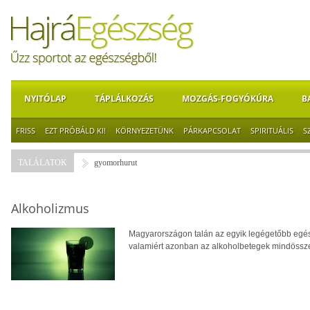
NYITÓLAP
TÁPLÁLKOZÁS
MOZGÁS-FOGYÓKÚRA
B
FRISS
EZT PRÓBÁLD KI!
KÖRNYEZETÜNK
PÁRKAPCSOLAT
SPIRITUÁLIS
S
TALÁLATOK
gyomorhurut
Alkoholizmus
Magyarországon talán az egyik legégetőbb egés
valamiért azonban az alkoholbetegek mindössze