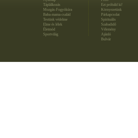
Táplálkozás
Ezt próbáld ki!
Mozgás-Fogyókúra
Környezetünk
Baba-mama-család
Párkapcsolat
Testünk védelme
Spirituális
Elme és lélek
Szabadidő
Életmód
Vélemény
Sportvilág
Ajánló
Bulvár