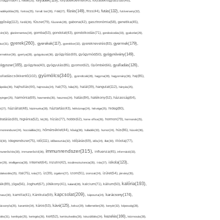
folyadék(119),
khagyma(47),
folsav(25),
folyadékbevitel(40),
folyadékfogyasztás(45),
főzés(149),
futás(132),
yadékpótlás(29),
fontos(25),
forralt bor(26),
Föld(27),
friss(44),
futóverseny(32),
ggőség(112),
fürdő(26),
fűszer(79),
fűszerek(28),
gabona(42),
gasztronómia(58),
genetika(45),
tén(32),
gluténmentes(34),
gomba(53),
gondolat(43),
gondolkodás(71),
gondoskodás(33),
gyakorlat(29),
gyerek(260),
gyermek(179),
gyerekek(117),
ász(31),
gyerekkor(32),
gyereknevelés(83),
gyógynövény(149),
ermekkor(36),
gyertya(28),
gyógyászat(36),
gyógyítás(69),
gyógymód(50),
ógyszer(165),
gyulladás(126),
gyógytea(40),
gyógyulás(85),
gyomor(62),
Gyömbér(66),
gyümölcs(340),
ulladáscsökkentő(102),
gyümölcslé(28),
hagyma(28),
hagyomány(36),
haj(85),
hangulat(112),
ápolás(36),
hajhullás(44),
hajmosás(24),
hal(70),
hála(25),
halál(39),
hányás(25),
yinger(25),
harmónia(69),
hasmenés(35),
hasznos(24),
hatás(84),
hatékony(52),
házasság(64),
i(27),
háziállat(48),
házimunka(28),
háztartás(43),
hétköznap(24),
hétvége(25),
hideg(80),
dratálás(69),
higiénia(52),
hit(26),
hízás(77),
hobbi(62),
home office(26),
hormon(79),
hormonok(25),
rmonrendszer(24),
hozzáállás(31),
hőmérséklet(44),
hőség(36),
hulladék(33),
humor(24),
hús(86),
húsvét(36),
idő(111),
ő(30),
idegrendszer(75),
időbeosztás(32),
időjárás(69),
idős(24),
illat(30),
illóolaj(77),
immunrendszer(315),
munerősítés(30),
immunerősítő(36),
influenza(45),
információ(33),
iskola(123),
er(29),
intelligencia(28),
internet(64),
inzulin(42),
inzulinrezisztencia(35),
írás(27),
olakezdés(25),
ital(75),
ivás(27),
íz(39),
izgalom(27),
izom(91),
izomzat(24),
ízület(54),
járvány(35),
kalória(193),
ték(89),
jóga(56),
Joghurt(67),
jótékony(41),
kaland(28),
kalcium(71),
kálium(50),
kapcsolat(209),
karácsony(174),
masz(30),
kamilla(41),
Kánikula(59),
káposzta(24),
kávé(125),
ácsonyfa(25),
karantén(34),
káros(53),
keksz(29),
kellemetlen(29),
kenyér(32),
képesség(28),
kezelés(166),
dés(31),
kerékpár(25),
keringés(26),
kert(52),
kertészkedés(26),
készülődés(24),
kézmosás(28),