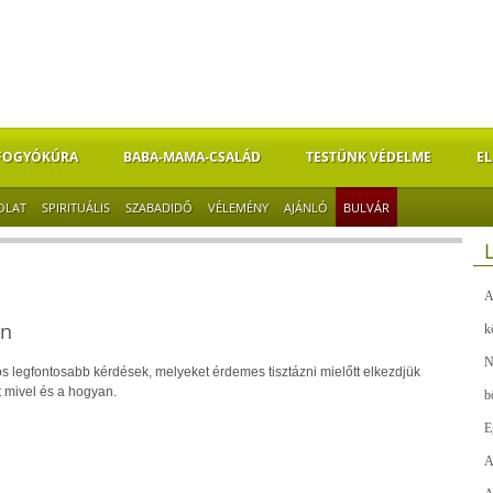
FOGYÓKÚRA
BABA-MAMA-CSALÁD
TESTÜNK VÉDELME
EL
OLAT
SPIRITUÁLIS
SZABADIDŐ
VÉLEMÉNY
AJÁNLÓ
BULVÁR
A
an
k
N
s legfontosabb kérdések, melyeket érdemes tisztázni mielőtt elkezdjük
t mivel és a hogyan.
b
E
A