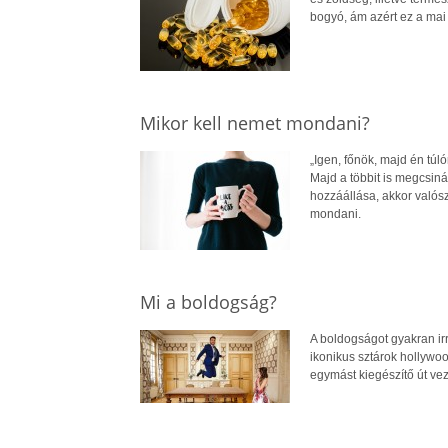
bogyó, ám azért ez a mai 
Mikor kell nemet mondani?
„Igen, főnök, majd én tú
Majd a többit is megcsi
hozzáállása, akkor valós
mondani.
Mi a boldogság?
A boldogságot gyakran ir
ikonikus sztárok hollywoo
egymást kiegészítő út vez