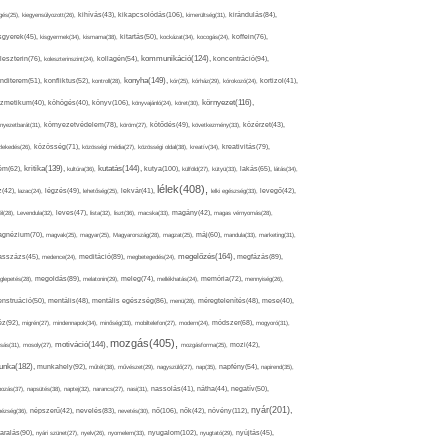
kikapcsolódás(106),
gés(25),
kiegyensúlyozott(26),
kihívás(43),
kimerültség(31),
kirándulás(84),
sgyerek(45),
kisgyermek(34),
kismama(38),
kitartás(50),
kockázat(34),
kocogás(24),
koffein(76),
kommunikáció(124),
koncentráció(94),
leszterin(76),
koleszterinszint(24),
kollagén(54),
konyha(149),
nditerem(51),
konfliktus(52),
kontroll(28),
kór(25),
kórház(29),
kórokozó(24),
kortizol(41),
könyv(106),
környezet(116),
zmetikum(40),
köhögés(40),
könyvajánló(24),
köret(30),
nyezetbarát(31),
környezetvédelem(78),
köröm(27),
kötődés(49),
következmény(33),
közérzet(43),
lekedés(26),
közösség(71),
közösségi média(27),
közösségi oldal(38),
kreatív(34),
kreativitás(79),
kritika(139),
kutatás(144),
kutya(100),
ém(62),
kultúra(36),
külföld(27),
kütyü(33),
lakás(65),
látás(34),
lélek(408),
z(42),
lazac(24),
légzés(49),
lehetőség(25),
lekvár(41),
lelki egészség(33),
levegő(42),
él(28),
Levendula(32),
leves(47),
lista(32),
liszt(36),
macska(33),
magány(42),
magas vérnyomás(28),
gnézium(70),
magvak(25),
magyar(25),
Magyarország(28),
magzat(25),
máj(60),
mandula(33),
marketing(31),
megelőzés(164),
sszázs(45),
medence(24),
meditáció(89),
megbetegedés(24),
megfázás(89),
glepetés(28),
megoldás(89),
melatonin(29),
meleg(74),
mellékhatás(24),
memória(72),
mennyiség(26),
nstruáció(50),
mentális(48),
mentális egészség(86),
menü(28),
méregtelenítés(48),
mese(40),
z(92),
migrén(27),
mindennapok(34),
minőség(33),
mobiltelefon(27),
modern(24),
módszer(68),
mogyoró(31),
mozgás(405),
motiváció(144),
sás(31),
mosoly(27),
mozgásforma(25),
mozi(42),
nka(182),
munkahely(92),
műtét(38),
művészet(29),
nagyszülő(27),
nap(35),
napfény(54),
napirend(35),
pozás(37),
napsütés(38),
naptej(32),
narancs(27),
nasi(31),
nassolás(41),
nátha(44),
negatív(50),
nyár(201),
nő(106),
növény(112),
hézség(36),
népszerű(42),
nevelés(83),
nevetés(30),
nők(42),
nyugalom(102),
aralás(90),
nyári szünet(27),
nyelv(26),
nyomelem(33),
nyugtató(29),
nyújtás(45),