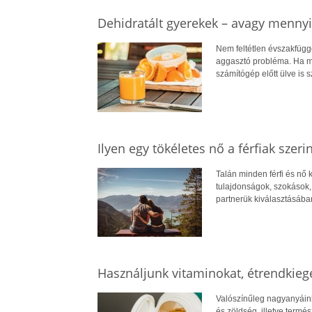
Dehidratált gyerekek – avagy mennyit
Nem feltétlen évszakfüggő
aggasztó probléma. Ha me
számítógép előtt ülve is 
Ilyen egy tökéletes nő a férfiak szerin
Talán minden férfi és nő 
tulajdonságok, szokások,
partnerük kiválasztásában
Használjunk vitaminokat, étrendkieg
Valószínűleg nagyanyáink
és zöldség, illetve termés