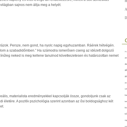
H
világban sajnos nem állja meg a helyét.
A
D
lórázok. Persze, nem gond, ha nyolc napig egyhuzamban. Ráérek hétvégén.
nálom a szabadidőmben.” Ha számodra ismerősen cseng az idézett dolgozó
A-v
zínűleg neked is meg kellene tanulnod következetesen és határozottan nemet
akt
áll
a
a
arc
vi
reális, materialista eredményekkel kapcsolják össze, gondoljunk csak az
ba
di életére. A pozitív pszichológia szerint azonban az ősi boldogsághoz két
bet
et.
bi
bő
cig
csí