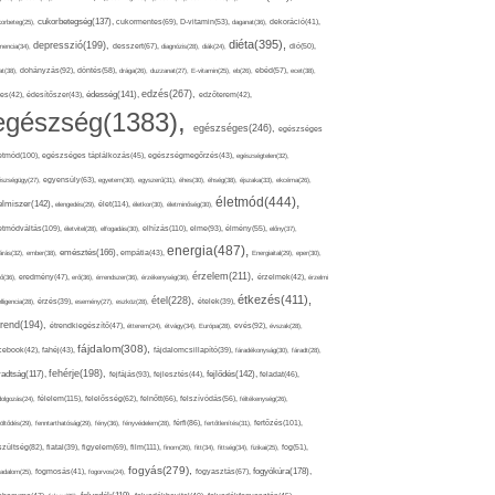
cukorbetegség(137),
orbeteg(25),
cukormentes(69),
D-vitamin(53),
daganat(36),
dekoráció(41),
diéta(395),
depresszió(199),
mencia(34),
desszert(67),
diagnózis(28),
diák(24),
dió(50),
dohányzás(92),
at(38),
döntés(58),
drága(26),
duzzanat(27),
E-vitamin(25),
eb(26),
ebéd(57),
ecet(38),
edzés(267),
édesség(141),
es(42),
édesítőszer(43),
edzőterem(42),
egészség(1383),
egészséges(246),
egészséges
etmód(100),
egészséges táplálkozás(45),
egészségmegőrzés(43),
egészségtelen(32),
észségügy(27),
egyensúly(63),
egyetem(30),
egyszerű(31),
éhes(30),
éhség(38),
éjszaka(33),
ekcéma(26),
életmód(444),
elmiszer(142),
élet(114),
elengedés(29),
életkor(30),
életminőség(30),
etmódváltás(109),
elhízás(110),
elme(93),
életvitel(28),
elfogadás(30),
élmény(55),
előny(37),
energia(487),
emésztés(166),
árás(32),
ember(38),
empátia(43),
Energiaital(29),
eper(30),
érzelem(211),
ő(36),
eredmény(47),
erő(36),
érrendszer(36),
érzékenység(36),
érzelmek(42),
érzelmi
étkezés(411),
étel(228),
elligencia(28),
érzés(39),
esemény(27),
eszköz(28),
ételek(39),
trend(194),
evés(92),
étrendkiegészítő(47),
étterem(24),
étvágy(34),
Európa(28),
évszak(28),
fájdalom(308),
cebook(42),
fahéj(43),
fájdalomcsillapító(39),
fáradékonyság(30),
fáradt(28),
fehérje(198),
radtság(117),
fejfájás(93),
fejlődés(142),
fejlesztés(44),
feladat(46),
félelem(115),
dolgozás(24),
felelősség(62),
felnőtt(66),
felszívódás(56),
féltékenység(26),
fertőzés(101),
töltődés(29),
fenntarthatóság(29),
fény(36),
fényvédelem(28),
férfi(86),
fertőtlenítés(31),
film(111),
szültség(82),
fiatal(39),
figyelem(69),
finom(26),
fitt(34),
fittség(34),
fizikai(25),
fog(51),
fogyás(279),
fogyókúra(178),
gadalom(25),
fogmosás(41),
fogorvos(24),
fogyasztás(67),