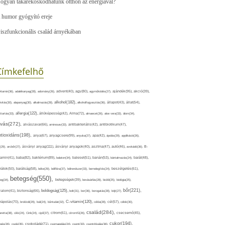
ogyan takarékoskodhatunk otthon az energiával?
 humor gyógyító ereje
iszfunkcionális család árnyékában
Címkefelhő
ajándék(95),
itamin(36),
adalékanyag(28),
adomány(26),
advent(40),
agy(80),
agyműködés(27),
akció(39),
alkohol(182),
ivitás(30),
alapanyag(30),
alkalmazás(28),
alkoholfogyasztás(36),
állapot(43),
állat(54),
allergia(122),
attartás(33),
állóképesség(42),
Alma(72),
almaecet(26),
aloe vera(33),
álom(34),
lvás(272),
alvászavar(66),
aminosav(33),
antibakteriális(42),
antibiotikum(47),
ntioxidáns(198),
anyagcsere(99),
anya(67),
anyuka(27),
apa(42),
ápolás(29),
applikáció(26),
ásványi anyag(111),
(29),
arcbőr(27),
ásványi anyagok(40),
asztma(47),
autó(46),
avokádó(36),
B-
tamin(41),
baba(82),
baktérium(89),
balaton(34),
baleset(51),
banán(53),
bántalmazás(24),
barát(48),
rátok(50),
barátság(58),
béke(29),
bélflóra(37),
bélrendszer(33),
bemelegítés(24),
beszélgetés(61),
betegség(550),
eg(34),
betegségek(39),
bevásárlás(28),
bicikli(25),
biológia(25),
bőr(221),
boldogság(125),
zalom(41),
biztonság(66),
bolt(31),
bor(36),
borogatás(28),
böjt(27),
C-vitamin(120),
rápolás(70),
brokkoli(29),
buli(24),
bűntudat(32),
cékla(28),
cél(57),
célok(30),
család(284),
aretta(38),
cikk(24),
Cink(24),
cipő(37),
citrom(61),
citromfű(26),
csecsemő(45),
cukor(194),
pés(26),
csoki(35),
csokoládé(71),
csomagolás(24),
csont(33),
csontritkulás(36),