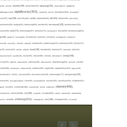
tápanyag(181),
tanulás(159),
ár(36),
tánc(26),
tanulmány(40),
tapasztalat(27),
táplálék(34),
táplálkozás(353),
lálékkiegészítő(25),
tárolás(29),
társ(27),
társadalom(50),
társaság(31),
tea(158),
tél(153),
vasz(87),
technika(46),
tej(88),
tejtermék(60),
telefon(49),
televízió(31),
terápia(92),
terhesség(96),
természet(129),
természetes(103),
ljesítmény(46),
termék(44),
test(171),
testmozgás(97),
rvezés(46),
testsúly(79),
testtartás(27),
tészta(39),
tevékenység(44),
pp(118),
tippek(27),
tisztaság(35),
tisztítás(44),
tojás(91),
torna(43),
torokfájás(32),
törődés(27),
tudatosság(115),
tudomány(106),
ténet(38),
trauma(31),
trükk(25),
tudás(30),
tudatos(46),
túlsúly(72),
tünet(139),
ra(78),
turmix(64),
túró(29),
tüdő(28),
tünetek(64),
türelem(47),
uborka(26),
újév(42),
ünnep(148),
ahasznosítás(37),
újszülött(26),
úszás(46),
Utazás(85),
Üdítő(26),
ülőmunka(27),
csora(79),
válás(24),
választás(29),
változás(48),
változatos(24),
várandósság(54),
város(24),
vas(64),
sárlás(85),
vashiány(31),
védekezés(28),
védelem(59),
vegán(48),
vegetáriánus(43),
vegyszer(28),
vércukorszint(108),
vérnyomás(125),
lemény(57),
vér(41),
vércukor(49),
vérkeringés(77),
rseny(46),
vérszegénység(34),
vese(46),
veszekedés(29),
veszély(45),
veszélyes(54),
világháló(41),
vitamin(406),
ág(34),
vírus(82),
viselkedés(86),
viszketés(30),
vita(34),
vitalitás(31),
víz(184),
aminhiány(33),
vitaminok(86),
vizsga(26),
vizsgálat(59),
zab(34),
zabkása(36),
zabpehely(36),
zöldség(304),
zsír(166),
ar(24),
zene(85),
zöldségek(32),
zsírégetés(46),
zsírsav(25)