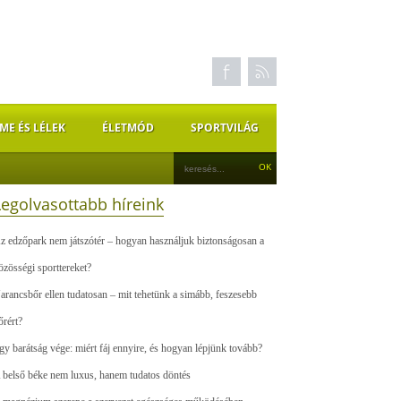
ME ÉS LÉLEK
ÉLETMÓD
SPORTVILÁG
Legolvasottabb híreink
z edzőpark nem játszótér – hogyan használjuk biztonságosan a
özösségi sporttereket?
arancsbőr ellen tudatosan – mit tehetünk a simább, feszesebb
őrért?
gy barátság vége: miért fáj ennyire, és hogyan lépjünk tovább?
 belső béke nem luxus, hanem tudatos döntés