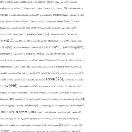
afigyelés(52),
ok(36),
okostelefon(57),
oktatás(40),
olaj(50),
olajos magvak(34),
olcsó(33),
olvasás(101),
orvos(164),
ívaolaj(42),
omega-3(31),
online(52),
orrfolyás(24),
orvostudomány(26),
thon(111),
önbizalom(122),
óvoda(26),
öltözködés(35),
önállóság(27),
önbecsülés(36),
önbizalomhiány(28),
önismeret(113),
értékelés(44),
önfejlesztés(59),
önkifejezés(26),
öregedés(46),
öröm(69),
z(109),
őszinteség(34),
ötlet(37),
pajzsmirigy(53),
pakolás(30),
panasz(25),
paprika(28),
pár(27),
párkapcsolat(241),
radicsom(52),
páratartalom(27),
pattanás(30),
pénz(74),
piac(27),
ihenés(210),
pizza(25),
pollen(32),
popcorn(35),
por(26),
pozitív(83),
prevenció(25),
probiotikum(37),
psziché(290),
pszichológia(230),
obléma(142),
problémamegoldás(27),
program(60),
recept(131),
zichológus(67),
puffadás(34),
pulzus(45),
rák(69),
reakció(33),
reflux(31),
generáció(46),
regenerálódás(28),
reggel(39),
reggeli(89),
reklám(39),
relaxáció(81),
rendszer(24),
Rost(131),
ndszeres(41),
rizs(34),
rozmaring(24),
rugalmasság(24),
ruha(42),
rutin(47),
sajt(67),
segítség(100),
séta(107),
láta(78),
sejt(27),
sérülés(58),
siker(67),
sírás(27),
smink(37),
só(70),
sport(528),
ozat(33),
sör(26),
spenót(27),
spiritualitás(28),
spórolás(37),
sportoló(31),
strand(35),
tressz(446),
sütemény(94),
stresszkezelés(53),
stresszoldás(34),
súly(25),
súlyzó(24),
szabadidő(142),
tés(91),
sütőtök(25),
szabadság(47),
szabály(25),
szabályok(24),
szájhigiénia(24),
akember(140),
szakítás(27),
Számítógép(46),
száraz(24),
szédülés(35),
székrekedés(25),
Szem(54),
Szénhidrát(181),
emélyiség(94),
szerelem(156),
szemét(32),
szépség(52),
szépségápolás(26),
szervezet(306),
zeretet(207),
szex(27),
szexualitás(25),
szezon(34),
szilveszter(48),
szív(109),
n(28),
színek(36),
szívbetegség(32),
szocializáció(30),
szódabikarbóna(35),
szokás(79),
szorongás(178),
okások(33),
szolárium(24),
szoptatás(33),
szórakozás(45),
szőlő(25),
szülés(70),
zülő(203),
tanács(161),
szülők(25),
szűrővizsgálat(34),
tablet(44),
takarítás(50),
támogatás(36),