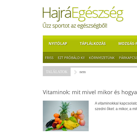
NYITÓLAP
TÁPLÁLKOZÁS
MOZGÁS-
FRISS
EZT PRÓBÁLD KI!
KÖRNYEZETÜNK
PÁRKAPCS
TALÁLATOK
nem
Vitaminok: mit mivel mikor és hogy
A vitaminokkal kapcsolato
szedni őket: a mikor, a mi