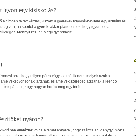
A
 igyon egy kisiskolás?
B
v
 a címben feltett kérdés, viszont a gyerekek folyadékbevitele egy aktuális és
leg van, ha sportol a gyerek, akkor pláne fontos, hogy igyon, de a
A
szükséges. Mennyit kell innia egy gyereknek?
M
A
t
M
kíváncsi arra, hogy milyen párra vágyik a másik nem, melyek azok a
 amelyeket vonzónak tartanak, és amelyek szerepet játszanak a leendő
P
. Íme pár tipp, hogy hogyan hódíts meg egy férfit:
C
D
g
észítőket nyáron?
N
r
 korában elintézték volna a témát annyival, hogy számtalan idénygyümölcs
zetes napfény és friss levegő áll rendelkezésre, minek a sok szintetikus