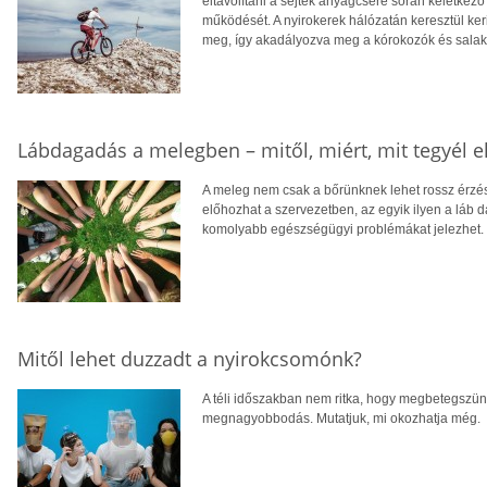
eltávolítani a sejtek anyagcsere során keletke
működését. A nyirokerek hálózatán keresztül ker
meg, így akadályozva meg a kórokozók és salak
Lábdagadás a melegben – mitől, miért, mit tegyél e
A meleg nem csak a bőrünknek lehet rossz érzés 
előhozhat a szervezetben, az egyik ilyen a láb
komolyabb egészségügyi problémákat jelezhet.
Mitől lehet duzzadt a nyirokcsomónk?
A téli időszakban nem ritka, hogy megbetegszün
megnagyobbodás. Mutatjuk, mi okozhatja még.