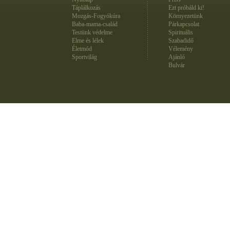
Táplálkozás
Ezt próbáld ki!
Mozgás-Fogyókúra
Környezetünk
Baba-mama-család
Párkapcsolat
Testünk védelme
Spirituális
Elme és lélek
Szabadidő
Életmód
Vélemény
Sportvilág
Ajánló
Bulvár