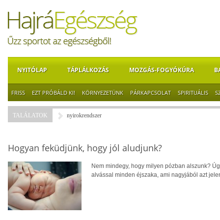
NYITÓLAP
TÁPLÁLKOZÁS
MOZGÁS-FOGYÓKÚRA
B
FRISS
EZT PRÓBÁLD KI!
KÖRNYEZETÜNK
PÁRKAPCSOLAT
SPIRITUÁLIS
S
TALÁLATOK
nyirokrendszer
Hogyan feküdjünk, hogy jól aludjunk?
Nem mindegy, hogy milyen pózban alszunk? Úgy t
alvással minden éjszaka, ami nagyjából azt jelent