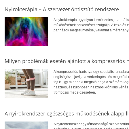
Nyirokterápia – A szervezet öntisztító rendszere
A nyirokterápia egy olyan természetes, manuáli
működésének serkentését szolgálja. A kezelés cé
pangások megszüntetése, valamint a méreganyag
Milyen problémák esetén ajánlott a kompressziós 
A kompressziós harisnya egy speciális ruhadarab
segítségével javítja a vérkeringést, és megelőz
fejt ki, így mindenki megtalálhatja a számára 
hasznos, és különösen hasznos krónikus vénás e
trombózis megelőzésében.
A nyirokrendszer egészséges működésének alappill
A nyirokrendszer egy létfontosságú szervezetünk