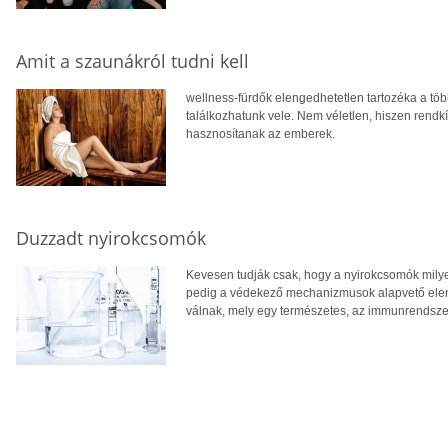
Amit a szaunákról tudni kell
wellness-fürdők elengedhetetlen tartozéka a tö
találkozhatunk vele. Nem véletlen, hiszen rendk
hasznosítanak az emberek.
Duzzadt nyirokcsomók
Kevesen tudják csak, hogy a nyirokcsomók mily
pedig a védekező mechanizmusok alapvető elem
válnak, mely egy természetes, az immunrendszer 