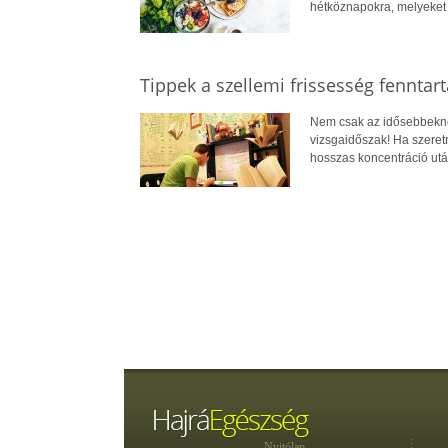
hétköznapokra, melyeket e
Tippek a szellemi frissesség fenntar
Nem csak az idősebbeknek
vizsgaidőszak! Ha szeretn
hosszas koncentráció után
Nyitólap