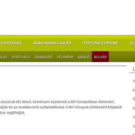
FOGYÓKÚRA
BABA-MAMA-CSALÁD
TESTÜNK VÉDELME
EL
OLAT
SPIRITUÁLIS
SZABADIDŐ
VÉLEMÉNY
AJÁNLÓ
BULVÁR
A
k
N
m alszanak téli álmot, keményen küzdenek a téli hónapokban élelemért,
ák fel az elraktározott zsírtartalékukat. A téli hónapok túléléséért folytatott
b
on segíthetjük.
A
A