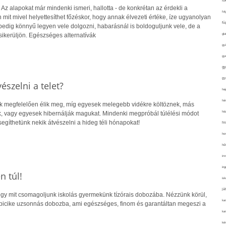
fo
 Az alapokat már mindenki ismeri, hallotta - de konkrétan az érdekli a
fol
mit mivel helyettesíthet főzéskor, hogy annak élvezeti értéke, íze ugyanolyan
fü
pedig könnyű legyen vele dolgozni, habarásnál is boldoguljunk vele, de a
glu
sikerüljön. Egészséges alternatívák
gy
gy
gy
gy
észelni a telet?
haj
hán
knak megfelelően élik meg, míg egyesek melegebb vidékre költöznek, más
ház
nak, vagy egyesek hibernálják magukat. Mindenki megpróbál túlélési módot
egíthetünk nekik átvészelni a hideg téli hónapokat!
hi
ho
hűt
im
ing
n túl!
isk
já
hogy mit csomagoljunk iskolás gyermekünk tízórais dobozába. Nézzünk körül,
ka
picike uzsonnás dobozba, ami egészséges, finom és garantáltan megeszi a
kar
kér