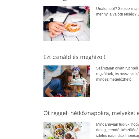
Unalomból? Stressz miatt
mennyi a valódi éhség? Eg
Ezt csináld és meghízol!
Számtalan olyan rutinból
rögzülnek, és rossz szok
mindez megelőzhető.
Öt reggeli hétköznapokra, melyeket e
Mindannyian tudjuk, hogy
dolog, teendő, készülődé
ízletes napindító finomság