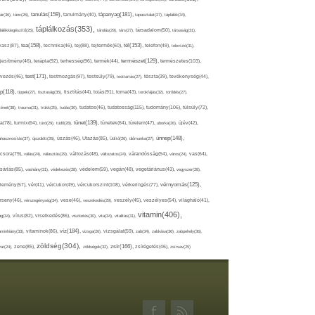
tápanyag(181),
tanulás(159),
ár(36),
tánc(26),
tanulmány(40),
tapasztalat(27),
táplálék(34),
táplálkozás(353),
lálékkiegészítő(25),
tárolás(29),
társ(27),
társadalom(50),
társaság(31),
tea(158),
tél(153),
vasz(87),
technika(46),
tej(88),
tejtermék(60),
telefon(49),
televízió(31),
terápia(92),
terhesség(96),
természet(129),
természetes(103),
ljesítmény(46),
termék(44),
test(171),
testmozgás(97),
rvezés(46),
testsúly(79),
testtartás(27),
tészta(39),
tevékenység(44),
pp(118),
tippek(27),
tisztaság(35),
tisztítás(44),
tojás(91),
torna(43),
torokfájás(32),
törődés(27),
tudatosság(115),
tudomány(106),
ténet(38),
trauma(31),
trükk(25),
tudás(30),
tudatos(46),
túlsúly(72),
tünet(139),
ra(78),
turmix(64),
túró(29),
tüdő(28),
tünetek(64),
türelem(47),
uborka(26),
újév(42),
ünnep(148),
ahasznosítás(37),
újszülött(26),
úszás(46),
Utazás(85),
Üdítő(26),
ülőmunka(27),
csora(79),
válás(24),
választás(29),
változás(48),
változatos(24),
várandósság(54),
város(24),
vas(64),
sárlás(85),
vashiány(31),
védekezés(28),
védelem(59),
vegán(48),
vegetáriánus(43),
vegyszer(28),
vércukorszint(108),
vérnyomás(125),
lemény(57),
vér(41),
vércukor(49),
vérkeringés(77),
rseny(46),
vérszegénység(34),
vese(46),
veszekedés(29),
veszély(45),
veszélyes(54),
világháló(41),
vitamin(406),
ág(34),
vírus(82),
viselkedés(86),
viszketés(30),
vita(34),
vitalitás(31),
víz(184),
aminhiány(33),
vitaminok(86),
vizsga(26),
vizsgálat(59),
zab(34),
zabkása(36),
zabpehely(36),
zöldség(304),
zsír(166),
ar(24),
zene(85),
zöldségek(32),
zsírégetés(46),
zsírsav(25)