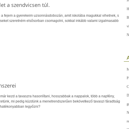
M
et a szendvicsen túl.
H
 a fejem a gyerekeim uzsonnásdobozán, amit iskolába magukkal vihetnek, s
B
seket szeretném elsősorban csomagolni, sokkal inkább valami izgalmasabb
v
N
A
M
P
nszerei
C
D
 már kezd a tavaszra hasonlítani, hosszabbak a nappalok, több a napfény,
ezetünk, mi pedig küzdünk a menetrendszerűen bekövetkező tavaszi fáradtság
g
eghatékonyabban legyőzni?
N
r