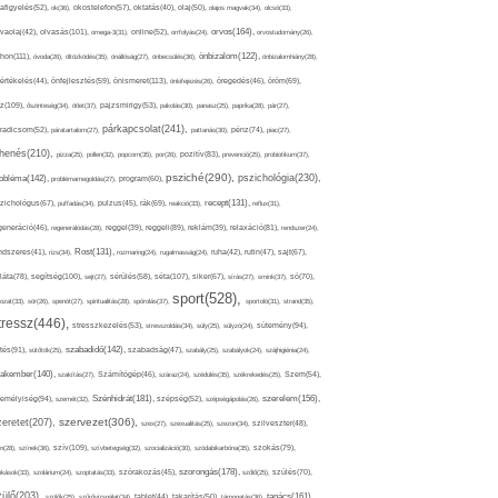
afigyelés(52),
ok(36),
okostelefon(57),
oktatás(40),
olaj(50),
olajos magvak(34),
olcsó(33),
olvasás(101),
orvos(164),
ívaolaj(42),
omega-3(31),
online(52),
orrfolyás(24),
orvostudomány(26),
thon(111),
önbizalom(122),
óvoda(26),
öltözködés(35),
önállóság(27),
önbecsülés(36),
önbizalomhiány(28),
önismeret(113),
értékelés(44),
önfejlesztés(59),
önkifejezés(26),
öregedés(46),
öröm(69),
z(109),
őszinteség(34),
ötlet(37),
pajzsmirigy(53),
pakolás(30),
panasz(25),
paprika(28),
pár(27),
párkapcsolat(241),
radicsom(52),
páratartalom(27),
pattanás(30),
pénz(74),
piac(27),
ihenés(210),
pizza(25),
pollen(32),
popcorn(35),
por(26),
pozitív(83),
prevenció(25),
probiotikum(37),
psziché(290),
pszichológia(230),
obléma(142),
problémamegoldás(27),
program(60),
recept(131),
zichológus(67),
puffadás(34),
pulzus(45),
rák(69),
reakció(33),
reflux(31),
generáció(46),
regenerálódás(28),
reggel(39),
reggeli(89),
reklám(39),
relaxáció(81),
rendszer(24),
Rost(131),
ndszeres(41),
rizs(34),
rozmaring(24),
rugalmasság(24),
ruha(42),
rutin(47),
sajt(67),
segítség(100),
séta(107),
láta(78),
sejt(27),
sérülés(58),
siker(67),
sírás(27),
smink(37),
só(70),
sport(528),
ozat(33),
sör(26),
spenót(27),
spiritualitás(28),
spórolás(37),
sportoló(31),
strand(35),
tressz(446),
sütemény(94),
stresszkezelés(53),
stresszoldás(34),
súly(25),
súlyzó(24),
szabadidő(142),
tés(91),
sütőtök(25),
szabadság(47),
szabály(25),
szabályok(24),
szájhigiénia(24),
akember(140),
szakítás(27),
Számítógép(46),
száraz(24),
szédülés(35),
székrekedés(25),
Szem(54),
Szénhidrát(181),
emélyiség(94),
szerelem(156),
szemét(32),
szépség(52),
szépségápolás(26),
szervezet(306),
zeretet(207),
szex(27),
szexualitás(25),
szezon(34),
szilveszter(48),
szív(109),
n(28),
színek(36),
szívbetegség(32),
szocializáció(30),
szódabikarbóna(35),
szokás(79),
szorongás(178),
okások(33),
szolárium(24),
szoptatás(33),
szórakozás(45),
szőlő(25),
szülés(70),
zülő(203),
tanács(161),
szülők(25),
szűrővizsgálat(34),
tablet(44),
takarítás(50),
támogatás(36),