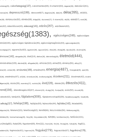
cukorbetegség(137),
orbeteg(25),
cukormentes(69),
D-vitamin(53),
daganat(36),
dekoráció(41),
diéta(395),
depresszió(199),
mencia(34),
desszert(67),
diagnózis(28),
diák(24),
dió(50),
dohányzás(92),
at(38),
döntés(58),
drága(26),
duzzanat(27),
E-vitamin(25),
eb(26),
ebéd(57),
ecet(38),
edzés(267),
édesség(141),
es(42),
édesítőszer(43),
edzőterem(42),
egészség(1383),
egészséges(246),
egészséges
etmód(100),
egészséges táplálkozás(45),
egészségmegőrzés(43),
egészségtelen(32),
észségügy(27),
egyensúly(63),
egyetem(30),
egyszerű(31),
éhes(30),
éhség(38),
éjszaka(33),
ekcéma(26),
életmód(444),
elmiszer(142),
élet(114),
elengedés(29),
életkor(30),
életminőség(30),
etmódváltás(109),
elhízás(110),
elme(93),
életvitel(28),
elfogadás(30),
élmény(55),
előny(37),
energia(487),
emésztés(166),
árás(32),
ember(38),
empátia(43),
Energiaital(29),
eper(30),
érzelem(211),
ő(36),
eredmény(47),
erő(36),
érrendszer(36),
érzékenység(36),
érzelmek(42),
érzelmi
étkezés(411),
étel(228),
elligencia(28),
érzés(39),
esemény(27),
eszköz(28),
ételek(39),
trend(194),
evés(92),
étrendkiegészítő(47),
étterem(24),
étvágy(34),
Európa(28),
évszak(28),
fájdalom(308),
cebook(42),
fahéj(43),
fájdalomcsillapító(39),
fáradékonyság(30),
fáradt(28),
fehérje(198),
radtság(117),
fejfájás(93),
fejlődés(142),
fejlesztés(44),
feladat(46),
félelem(115),
dolgozás(24),
felelősség(62),
felnőtt(66),
felszívódás(56),
féltékenység(26),
fertőzés(101),
töltődés(29),
fenntarthatóság(29),
fény(36),
fényvédelem(28),
férfi(86),
fertőtlenítés(31),
film(111),
szültség(82),
fiatal(39),
figyelem(69),
finom(26),
fitt(34),
fittség(34),
fizikai(25),
fog(51),
fogyás(279),
fogyókúra(178),
gadalom(25),
fogmosás(41),
fogorvos(24),
fogyasztás(67),