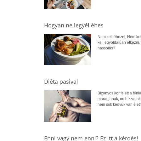
Hogyan ne legyél éhes
Nem kell éhezni. Nem kel
kell egyoldalúan étkezni. 
nassolás?
Diéta pasival
Bizonyos kor felett a fér
maradjanak, ne hízzanak 
nem sok kedvük van élet
Enni vagy nem enni? Ez itt a kérdés!