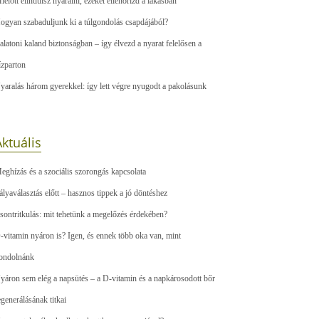
ielőtt elindulsz nyaralni, ezeket ellenőrizd a lakásban
ogyan szabaduljunk ki a túlgondolás csapdájából?
alatoni kaland biztonságban – így élvezd a nyarat felelősen a
ízparton
yaralás három gyerekkel: így lett végre nyugodt a pakolásunk
ktuális
eghízás és a szociális szorongás kapcsolata
ályaválasztás előtt – hasznos tippek a jó döntéshez
sontritkulás: mit tehetünk a megelőzés érdekében?
-vitamin nyáron is? Igen, és ennek több oka van, mint
ondolnánk
yáron sem elég a napsütés – a D-vitamin és a napkárosodott bőr
egenerálásának titkai