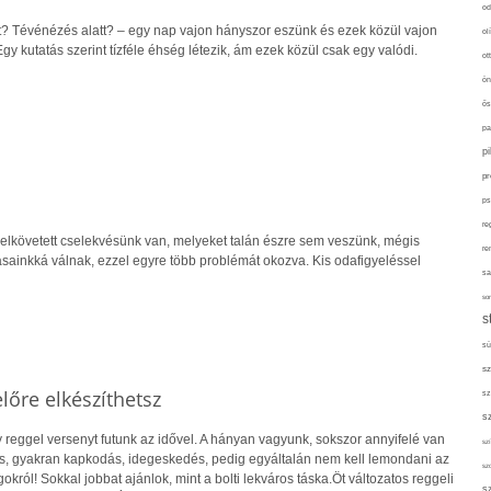
od
? Tévénézés alatt? – egy nap vajon hányszor eszünk és ezek közül vajon
ol
y kutatás szerint tízféle éhség létezik, ám ezek közül csak egy valódi.
ot
ön
ős
pa
p
pr
ps
re
 elkövetett cselekvésünk van, melyeket talán észre sem veszünk, mégis
re
ásainkká válnak, ezzel egyre több problémát okozva. Kis odafigyeléssel
sa
sor
s
sü
sz
lőre elkészíthetsz
sz
s
 reggel versenyt futunk az idővel. A hányan vagyunk, sokszor annyifelé van
szí
s, gyakran kapkodás, idegeskedés, pedig egyáltalán nem kell lemondani az
sz
okról! Sokkal jobbat ajánlok, mint a bolti lekváros táska.Öt változatos reggeli
s