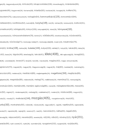
kikapcsolódás(106),
gés(25),
kiegyensúlyozott(26),
kihívás(43),
kimerültség(31),
kirándulás(84),
sgyerek(45),
kisgyermek(34),
kismama(38),
kitartás(50),
kockázat(34),
kocogás(24),
koffein(76),
kommunikáció(124),
koncentráció(94),
leszterin(76),
koleszterinszint(24),
kollagén(54),
konyha(149),
nditerem(51),
konfliktus(52),
kontroll(28),
kór(25),
kórház(29),
kórokozó(24),
kortizol(41),
könyv(106),
környezet(116),
zmetikum(40),
köhögés(40),
könyvajánló(24),
köret(30),
nyezetbarát(31),
környezetvédelem(78),
köröm(27),
kötődés(49),
következmény(33),
közérzet(43),
lekedés(26),
közösség(71),
közösségi média(27),
közösségi oldal(38),
kreatív(34),
kreativitás(79),
kritika(139),
kutatás(144),
kutya(100),
ém(62),
kultúra(36),
külföld(27),
kütyü(33),
lakás(65),
látás(34),
lélek(408),
z(42),
lazac(24),
légzés(49),
lehetőség(25),
lekvár(41),
lelki egészség(33),
levegő(42),
él(28),
Levendula(32),
leves(47),
lista(32),
liszt(36),
macska(33),
magány(42),
magas vérnyomás(28),
gnézium(70),
magvak(25),
magyar(25),
Magyarország(28),
magzat(25),
máj(60),
mandula(33),
marketing(31),
megelőzés(164),
sszázs(45),
medence(24),
meditáció(89),
megbetegedés(24),
megfázás(89),
glepetés(28),
megoldás(89),
melatonin(29),
meleg(74),
mellékhatás(24),
memória(72),
mennyiség(26),
nstruáció(50),
mentális(48),
mentális egészség(86),
menü(28),
méregtelenítés(48),
mese(40),
z(92),
migrén(27),
mindennapok(34),
minőség(33),
mobiltelefon(27),
modern(24),
módszer(68),
mogyoró(31),
mozgás(405),
motiváció(144),
sás(31),
mosoly(27),
mozgásforma(25),
mozi(42),
nka(182),
munkahely(92),
műtét(38),
művészet(29),
nagyszülő(27),
nap(35),
napfény(54),
napirend(35),
pozás(37),
napsütés(38),
naptej(32),
narancs(27),
nasi(31),
nassolás(41),
nátha(44),
negatív(50),
nyár(201),
nő(106),
növény(112),
hézség(36),
népszerű(42),
nevelés(83),
nevetés(30),
nők(42),
nyugalom(102),
aralás(90),
nyári szünet(27),
nyelv(26),
nyomelem(33),
nyugtató(29),
nyújtás(45),