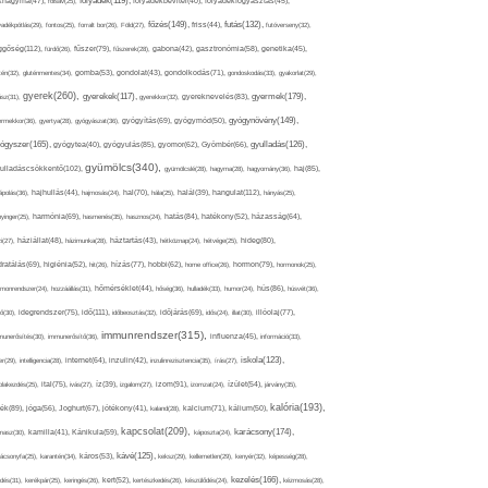
folyadék(119),
khagyma(47),
folsav(25),
folyadékbevitel(40),
folyadékfogyasztás(45),
főzés(149),
futás(132),
yadékpótlás(29),
fontos(25),
forralt bor(26),
Föld(27),
friss(44),
futóverseny(32),
ggőség(112),
fürdő(26),
fűszer(79),
fűszerek(28),
gabona(42),
gasztronómia(58),
genetika(45),
tén(32),
gluténmentes(34),
gomba(53),
gondolat(43),
gondolkodás(71),
gondoskodás(33),
gyakorlat(29),
gyerek(260),
gyermek(179),
gyerekek(117),
ász(31),
gyerekkor(32),
gyereknevelés(83),
gyógynövény(149),
ermekkor(36),
gyertya(28),
gyógyászat(36),
gyógyítás(69),
gyógymód(50),
ógyszer(165),
gyulladás(126),
gyógytea(40),
gyógyulás(85),
gyomor(62),
Gyömbér(66),
gyümölcs(340),
ulladáscsökkentő(102),
gyümölcslé(28),
hagyma(28),
hagyomány(36),
haj(85),
hangulat(112),
ápolás(36),
hajhullás(44),
hajmosás(24),
hal(70),
hála(25),
halál(39),
hányás(25),
yinger(25),
harmónia(69),
hasmenés(35),
hasznos(24),
hatás(84),
hatékony(52),
házasság(64),
i(27),
háziállat(48),
házimunka(28),
háztartás(43),
hétköznap(24),
hétvége(25),
hideg(80),
dratálás(69),
higiénia(52),
hit(26),
hízás(77),
hobbi(62),
home office(26),
hormon(79),
hormonok(25),
rmonrendszer(24),
hozzáállás(31),
hőmérséklet(44),
hőség(36),
hulladék(33),
humor(24),
hús(86),
húsvét(36),
idő(111),
ő(30),
idegrendszer(75),
időbeosztás(32),
időjárás(69),
idős(24),
illat(30),
illóolaj(77),
immunrendszer(315),
munerősítés(30),
immunerősítő(36),
influenza(45),
információ(33),
iskola(123),
er(29),
intelligencia(28),
internet(64),
inzulin(42),
inzulinrezisztencia(35),
írás(27),
olakezdés(25),
ital(75),
ivás(27),
íz(39),
izgalom(27),
izom(91),
izomzat(24),
ízület(54),
járvány(35),
kalória(193),
ték(89),
jóga(56),
Joghurt(67),
jótékony(41),
kaland(28),
kalcium(71),
kálium(50),
kapcsolat(209),
karácsony(174),
masz(30),
kamilla(41),
Kánikula(59),
káposzta(24),
kávé(125),
ácsonyfa(25),
karantén(34),
káros(53),
keksz(29),
kellemetlen(29),
kenyér(32),
képesség(28),
kezelés(166),
dés(31),
kerékpár(25),
keringés(26),
kert(52),
kertészkedés(26),
készülődés(24),
kézmosás(28),