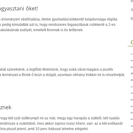
H
ogyasztani őket!
A
D
s érrendszeri védőhatása, illetve gyulladáscsökkentő tulajdonsága régóta
k pedig kimutatták azt is, hogy rendszeres fogyasztásuk csökkenti a 2-es
akulásának esélyét, emellett finomak is és telítenek.
A-v
akt
áll
bát szeretnénk, a legfőbb félelmünk, hogy soká várat magára a pozitív
a
 a természet a főnök ő teszi a dolgát, azonban néhány trükkel mi is növelhetjük
a
arc
vi
ba
eznek
bet
bi
hogy két szál sültkrumpli mi az már, megy egy harapás a sütiből, két nyalás
bő
indössze a nutellából, mos akkor sajnos rossz hírem, van: az a két evőkanál
cig
ória pluszt jelent, amit 10 perc futással lehetne elégetni.
csí