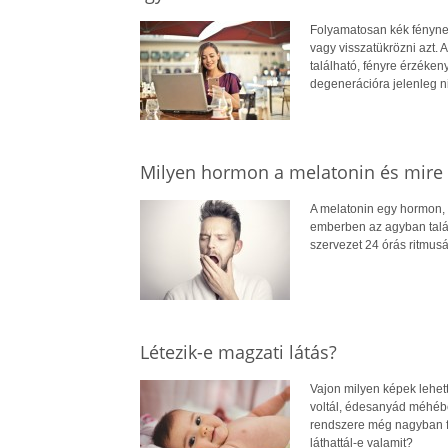
Folyamatosan kék fénynek
vagy visszatükrözni azt. 
található, fényre érzéke
degenerációra jelenleg ni
Milyen hormon a melatonin és mire 
A melatonin egy hormon,
emberben az agyban talál
szervezet 24 órás ritmusá
Létezik-e magzati látás?
Vajon milyen képek lehet
voltál, édesanyád méhébe
rendszere még nagyban fe
láthattál-e valamit?