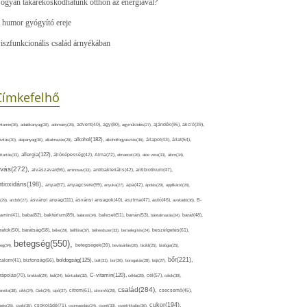
ogyan takarékoskodhatunk otthon az energiával?
 humor gyógyító ereje
iszfunkcionális család árnyékában
Címkefelhő
ajándék(95),
itamin(36),
adalékanyag(28),
adomány(26),
advent(40),
agy(80),
agyműködés(27),
akció(39),
alkohol(182),
ivitás(30),
alapanyag(30),
alkalmazás(28),
alkoholfogyasztás(36),
állapot(43),
állat(54),
allergia(122),
attartás(33),
állóképesség(42),
Alma(72),
almaecet(26),
aloe vera(33),
álom(34),
lvás(272),
alvászavar(66),
aminosav(33),
antibakteriális(42),
antibiotikum(47),
ntioxidáns(198),
anyagcsere(99),
anya(67),
anyuka(27),
apa(42),
ápolás(29),
applikáció(26),
ásványi anyag(111),
(29),
arcbőr(27),
ásványi anyagok(40),
asztma(47),
autó(46),
avokádó(36),
B-
tamin(41),
baba(82),
baktérium(89),
balaton(34),
baleset(51),
banán(53),
bántalmazás(24),
barát(48),
rátok(50),
barátság(58),
béke(29),
bélflóra(37),
bélrendszer(33),
bemelegítés(24),
beszélgetés(61),
betegség(550),
eg(34),
betegségek(39),
bevásárlás(28),
bicikli(25),
biológia(25),
bőr(221),
boldogság(125),
zalom(41),
biztonság(66),
bolt(31),
bor(36),
borogatás(28),
böjt(27),
C-vitamin(120),
rápolás(70),
brokkoli(29),
buli(24),
bűntudat(32),
cékla(28),
cél(57),
célok(30),
család(284),
aretta(38),
cikk(24),
Cink(24),
cipő(37),
citrom(61),
citromfű(26),
csecsemő(45),
cukor(194),
pés(26),
csoki(35),
csokoládé(71),
csomagolás(24),
csont(33),
csontritkulás(36),