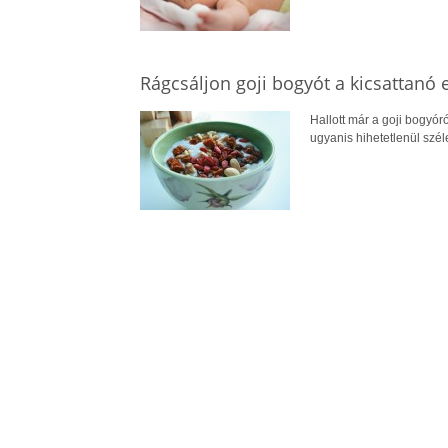
Rágcsáljon goji bogyót a kicsattanó 
Hallott már a goji bogyó
ugyanis hihetetlenül széle