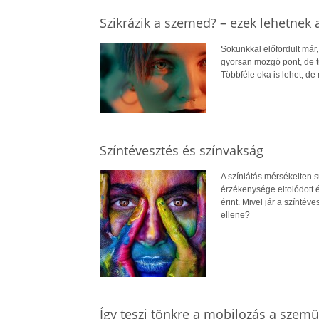
Szikrázik a szemed? – ezek lehetnek 
Sokunkkal előfordult már
gyorsan mozgó pont, de t
Többféle oka is lehet, d
Színtévesztés és színvakság
A színlátás mérsékelten 
érzékenysége eltolódott é
érint. Mivel jár a színtév
ellene?
Így teszi tönkre a mobilozás a szem