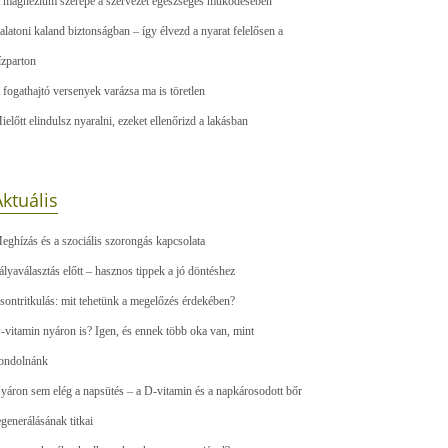
 magnézium szerepe a szervezet egészséges működésében
alatoni kaland biztonságban – így élvezd a nyarat felelősen a
ízparton
 fogathajtó versenyek varázsa ma is töretlen
ielőtt elindulsz nyaralni, ezeket ellenőrizd a lakásban
ktuális
eghízás és a szociális szorongás kapcsolata
ályaválasztás előtt – hasznos tippek a jó döntéshez
sontritkulás: mit tehetünk a megelőzés érdekében?
-vitamin nyáron is? Igen, és ennek több oka van, mint
ondolnánk
yáron sem elég a napsütés – a D-vitamin és a napkárosodott bőr
egenerálásának titkai