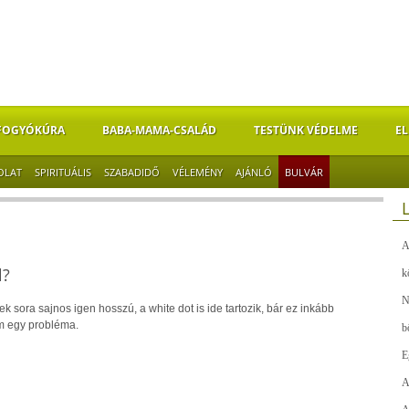
FOGYÓKÚRA
BABA-MAMA-CSALÁD
TESTÜNK VÉDELME
EL
OLAT
SPIRITUÁLIS
SZABADIDŐ
VÉLEMÉNY
AJÁNLÓ
BULVÁR
A
l?
k
N
k sora sajnos igen hosszú, a white dot is ide tartozik, bár ez inkább
m egy probléma.
b
E
A