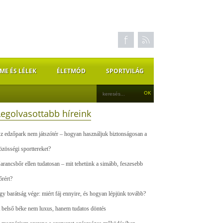
ME ÉS LÉLEK
ÉLETMÓD
SPORTVILÁG
Legolvasottabb híreink
z edzőpark nem játszótér – hogyan használjuk biztonságosan a
özösségi sporttereket?
arancsbőr ellen tudatosan – mit tehetünk a simább, feszesebb
őrért?
gy barátság vége: miért fáj ennyire, és hogyan lépjünk tovább?
 belső béke nem luxus, hanem tudatos döntés