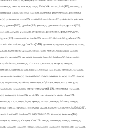
folyadék(119),
khagyma(47),
folsav(25),
folyadékbevitel(40),
folyadékfogyasztás(45),
főzés(149),
futás(132),
yadékpótlás(29),
fontos(25),
forralt bor(26),
Föld(27),
friss(44),
futóverseny(32),
ggőség(112),
fürdő(26),
fűszer(79),
fűszerek(28),
gabona(42),
gasztronómia(58),
genetika(45),
tén(32),
gluténmentes(34),
gomba(53),
gondolat(43),
gondolkodás(71),
gondoskodás(33),
gyakorlat(29),
gyerek(260),
gyermek(179),
gyerekek(117),
ász(31),
gyerekkor(32),
gyereknevelés(83),
gyógynövény(149),
ermekkor(36),
gyertya(28),
gyógyászat(36),
gyógyítás(69),
gyógymód(50),
ógyszer(165),
gyulladás(126),
gyógytea(40),
gyógyulás(85),
gyomor(62),
Gyömbér(66),
gyümölcs(340),
ulladáscsökkentő(102),
gyümölcslé(28),
hagyma(28),
hagyomány(36),
haj(85),
hangulat(112),
ápolás(36),
hajhullás(44),
hajmosás(24),
hal(70),
hála(25),
halál(39),
hányás(25),
yinger(25),
harmónia(69),
hasmenés(35),
hasznos(24),
hatás(84),
hatékony(52),
házasság(64),
i(27),
háziállat(48),
házimunka(28),
háztartás(43),
hétköznap(24),
hétvége(25),
hideg(80),
dratálás(69),
higiénia(52),
hit(26),
hízás(77),
hobbi(62),
home office(26),
hormon(79),
hormonok(25),
rmonrendszer(24),
hozzáállás(31),
hőmérséklet(44),
hőség(36),
hulladék(33),
humor(24),
hús(86),
húsvét(36),
idő(111),
ő(30),
idegrendszer(75),
időbeosztás(32),
időjárás(69),
idős(24),
illat(30),
illóolaj(77),
immunrendszer(315),
munerősítés(30),
immunerősítő(36),
influenza(45),
információ(33),
iskola(123),
er(29),
intelligencia(28),
internet(64),
inzulin(42),
inzulinrezisztencia(35),
írás(27),
olakezdés(25),
ital(75),
ivás(27),
íz(39),
izgalom(27),
izom(91),
izomzat(24),
ízület(54),
járvány(35),
kalória(193),
ték(89),
jóga(56),
Joghurt(67),
jótékony(41),
kaland(28),
kalcium(71),
kálium(50),
kapcsolat(209),
karácsony(174),
masz(30),
kamilla(41),
Kánikula(59),
káposzta(24),
kávé(125),
ácsonyfa(25),
karantén(34),
káros(53),
keksz(29),
kellemetlen(29),
kenyér(32),
képesség(28),
kezelés(166),
dés(31),
kerékpár(25),
keringés(26),
kert(52),
kertészkedés(26),
készülődés(24),
kézmosás(28),