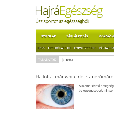
NYITÓLAP
TÁPLÁLKOZÁS
MOZGÁS-
FRISS
EZT PRÓBÁLD KI!
KÖRNYEZETÜNK
PÁRKAPCS
TALÁLATOK
retina
Hallottál már white dot szindrómáró
A szemet érintő betegsége
betegségcsoport, mintse