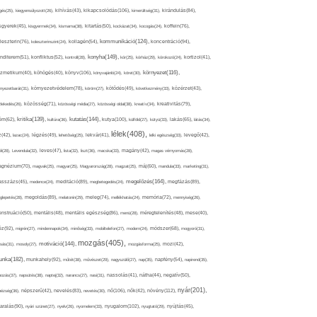
kikapcsolódás(106),
gés(25),
kiegyensúlyozott(26),
kihívás(43),
kimerültség(31),
kirándulás(84),
sgyerek(45),
kisgyermek(34),
kismama(38),
kitartás(50),
kockázat(34),
kocogás(24),
koffein(76),
kommunikáció(124),
koncentráció(94),
leszterin(76),
koleszterinszint(24),
kollagén(54),
konyha(149),
nditerem(51),
konfliktus(52),
kontroll(28),
kór(25),
kórház(29),
kórokozó(24),
kortizol(41),
könyv(106),
környezet(116),
zmetikum(40),
köhögés(40),
könyvajánló(24),
köret(30),
nyezetbarát(31),
környezetvédelem(78),
köröm(27),
kötődés(49),
következmény(33),
közérzet(43),
lekedés(26),
közösség(71),
közösségi média(27),
közösségi oldal(38),
kreatív(34),
kreativitás(79),
kritika(139),
kutatás(144),
kutya(100),
ém(62),
kultúra(36),
külföld(27),
kütyü(33),
lakás(65),
látás(34),
lélek(408),
z(42),
lazac(24),
légzés(49),
lehetőség(25),
lekvár(41),
lelki egészség(33),
levegő(42),
él(28),
Levendula(32),
leves(47),
lista(32),
liszt(36),
macska(33),
magány(42),
magas vérnyomás(28),
gnézium(70),
magvak(25),
magyar(25),
Magyarország(28),
magzat(25),
máj(60),
mandula(33),
marketing(31),
megelőzés(164),
sszázs(45),
medence(24),
meditáció(89),
megbetegedés(24),
megfázás(89),
glepetés(28),
megoldás(89),
melatonin(29),
meleg(74),
mellékhatás(24),
memória(72),
mennyiség(26),
nstruáció(50),
mentális(48),
mentális egészség(86),
menü(28),
méregtelenítés(48),
mese(40),
z(92),
migrén(27),
mindennapok(34),
minőség(33),
mobiltelefon(27),
modern(24),
módszer(68),
mogyoró(31),
mozgás(405),
motiváció(144),
sás(31),
mosoly(27),
mozgásforma(25),
mozi(42),
nka(182),
munkahely(92),
műtét(38),
művészet(29),
nagyszülő(27),
nap(35),
napfény(54),
napirend(35),
pozás(37),
napsütés(38),
naptej(32),
narancs(27),
nasi(31),
nassolás(41),
nátha(44),
negatív(50),
nyár(201),
nő(106),
növény(112),
hézség(36),
népszerű(42),
nevelés(83),
nevetés(30),
nők(42),
nyugalom(102),
aralás(90),
nyári szünet(27),
nyelv(26),
nyomelem(33),
nyugtató(29),
nyújtás(45),