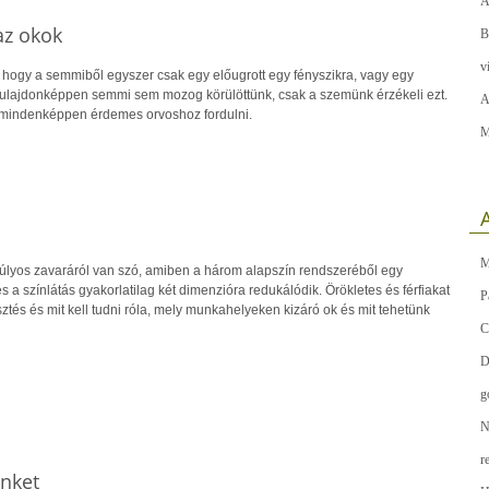
A
az okok
B
v
, hogy a semmiből egyszer csak egy előugrott egy fényszikra, vagy egy
ulajdonképpen semmi sem mozog körülöttünk, csak a szemünk érzékeli ezt.
A
e mindenképpen érdemes orvoshoz fordulni.
M
A
M
súlyos zavaráról van szó, amiben a három alapszín rendszeréből egy
s a színlátás gyakorlatilag két dimenzióra redukálódik. Örökletes és férfiakat
P
esztés és mit kell tudni róla, mely munkahelyeken kizáró ok és mit tehetünk
C
D
g
N
r
ünket