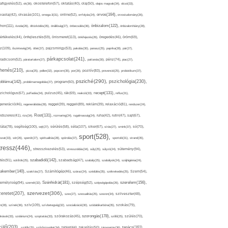
afigyelés(52),
ok(36),
okostelefon(57),
oktatás(40),
olaj(50),
olajos magvak(34),
olcsó(33),
olvasás(101),
orvos(164),
ívaolaj(42),
omega-3(31),
online(52),
orrfolyás(24),
orvostudomány(26),
thon(111),
önbizalom(122),
óvoda(26),
öltözködés(35),
önállóság(27),
önbecsülés(36),
önbizalomhiány(28),
önismeret(113),
értékelés(44),
önfejlesztés(59),
önkifejezés(26),
öregedés(46),
öröm(69),
z(109),
őszinteség(34),
ötlet(37),
pajzsmirigy(53),
pakolás(30),
panasz(25),
paprika(28),
pár(27),
párkapcsolat(241),
radicsom(52),
páratartalom(27),
pattanás(30),
pénz(74),
piac(27),
ihenés(210),
pizza(25),
pollen(32),
popcorn(35),
por(26),
pozitív(83),
prevenció(25),
probiotikum(37),
psziché(290),
pszichológia(230),
obléma(142),
problémamegoldás(27),
program(60),
recept(131),
zichológus(67),
puffadás(34),
pulzus(45),
rák(69),
reakció(33),
reflux(31),
generáció(46),
regenerálódás(28),
reggel(39),
reggeli(89),
reklám(39),
relaxáció(81),
rendszer(24),
Rost(131),
ndszeres(41),
rizs(34),
rozmaring(24),
rugalmasság(24),
ruha(42),
rutin(47),
sajt(67),
segítség(100),
séta(107),
láta(78),
sejt(27),
sérülés(58),
siker(67),
sírás(27),
smink(37),
só(70),
sport(528),
ozat(33),
sör(26),
spenót(27),
spiritualitás(28),
spórolás(37),
sportoló(31),
strand(35),
tressz(446),
sütemény(94),
stresszkezelés(53),
stresszoldás(34),
súly(25),
súlyzó(24),
szabadidő(142),
tés(91),
sütőtök(25),
szabadság(47),
szabály(25),
szabályok(24),
szájhigiénia(24),
akember(140),
szakítás(27),
Számítógép(46),
száraz(24),
szédülés(35),
székrekedés(25),
Szem(54),
Szénhidrát(181),
emélyiség(94),
szerelem(156),
szemét(32),
szépség(52),
szépségápolás(26),
szervezet(306),
zeretet(207),
szex(27),
szexualitás(25),
szezon(34),
szilveszter(48),
szív(109),
n(28),
színek(36),
szívbetegség(32),
szocializáció(30),
szódabikarbóna(35),
szokás(79),
szorongás(178),
okások(33),
szolárium(24),
szoptatás(33),
szórakozás(45),
szőlő(25),
szülés(70),
zülő(203),
tanács(161),
szülők(25),
szűrővizsgálat(34),
tablet(44),
takarítás(50),
támogatás(36),