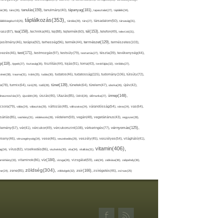
tápanyag(181),
tanulás(159),
ár(36),
tánc(26),
tanulmány(40),
tapasztalat(27),
táplálék(34),
táplálkozás(353),
lálékkiegészítő(25),
tárolás(29),
társ(27),
társadalom(50),
társaság(31),
tea(158),
tél(153),
vasz(87),
technika(46),
tej(88),
tejtermék(60),
telefon(49),
televízió(31),
terápia(92),
terhesség(96),
természet(129),
természetes(103),
ljesítmény(46),
termék(44),
test(171),
testmozgás(97),
rvezés(46),
testsúly(79),
testtartás(27),
tészta(39),
tevékenység(44),
pp(118),
tippek(27),
tisztaság(35),
tisztítás(44),
tojás(91),
torna(43),
torokfájás(32),
törődés(27),
tudatosság(115),
tudomány(106),
ténet(38),
trauma(31),
trükk(25),
tudás(30),
tudatos(46),
túlsúly(72),
tünet(139),
ra(78),
turmix(64),
túró(29),
tüdő(28),
tünetek(64),
türelem(47),
uborka(26),
újév(42),
ünnep(148),
ahasznosítás(37),
újszülött(26),
úszás(46),
Utazás(85),
Üdítő(26),
ülőmunka(27),
csora(79),
válás(24),
választás(29),
változás(48),
változatos(24),
várandósság(54),
város(24),
vas(64),
sárlás(85),
vashiány(31),
védekezés(28),
védelem(59),
vegán(48),
vegetáriánus(43),
vegyszer(28),
vércukorszint(108),
vérnyomás(125),
lemény(57),
vér(41),
vércukor(49),
vérkeringés(77),
rseny(46),
vérszegénység(34),
vese(46),
veszekedés(29),
veszély(45),
veszélyes(54),
világháló(41),
vitamin(406),
ág(34),
vírus(82),
viselkedés(86),
viszketés(30),
vita(34),
vitalitás(31),
víz(184),
aminhiány(33),
vitaminok(86),
vizsga(26),
vizsgálat(59),
zab(34),
zabkása(36),
zabpehely(36),
zöldség(304),
zsír(166),
ar(24),
zene(85),
zöldségek(32),
zsírégetés(46),
zsírsav(25)