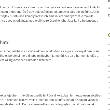
H
 vagyunk kitéve, és a szem szaruhártyája és lencséje nem képes blokkolni
A
A makula-degeneráció egy betegségcsoport, amely a sárgafoltot érinti. Az itt
D
ny sejtek pusztulása komoly látásproblémákat eredményezhet. A makula-
ncs gyógymód, igaz, megfelelő kezeléssel le lehet lassítani a betegséget.
hat?
A-v
akt
 ami megtalálható az emberekben, állatokban és egyes növényekben is. Az
ható, borsónyi méretű tobozmirigyben termelődik, s ez a hormon felelős a
áll
ért, az úgynevezett cirkadián ritmusért.
a
a
arc
vi
ba
bet
bi
tek a fejedben, mielőtt megszülettél? Jóval korábban természetesen sötétben
bő
n, a szemeid csukva voltak, mert ebben az időszakban az agyad vizuális
jlődésben volt. De ha a szemedben lévő idegsejtek már aktívak voltak,
cig
csí