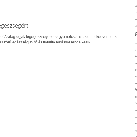
cuk
de
div
egészségért
éd
ról? A világ egyik legegészségesebb gyümölcse az aktuális kedvencünk,
s körű egészségjavító és fiatalító hatással rendelkezik.
él
eg
él
él
elv
erd
int
é
fa
fá
fel
fel
fe
fo