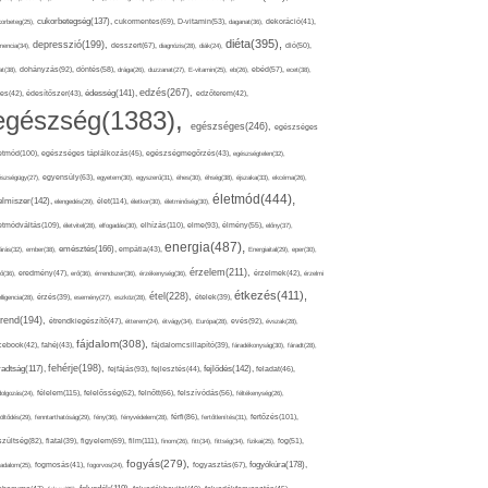
cukorbetegség(137),
orbeteg(25),
cukormentes(69),
D-vitamin(53),
daganat(36),
dekoráció(41),
diéta(395),
depresszió(199),
mencia(34),
desszert(67),
diagnózis(28),
diák(24),
dió(50),
dohányzás(92),
at(38),
döntés(58),
drága(26),
duzzanat(27),
E-vitamin(25),
eb(26),
ebéd(57),
ecet(38),
edzés(267),
édesség(141),
es(42),
édesítőszer(43),
edzőterem(42),
egészség(1383),
egészséges(246),
egészséges
etmód(100),
egészséges táplálkozás(45),
egészségmegőrzés(43),
egészségtelen(32),
észségügy(27),
egyensúly(63),
egyetem(30),
egyszerű(31),
éhes(30),
éhség(38),
éjszaka(33),
ekcéma(26),
életmód(444),
elmiszer(142),
élet(114),
elengedés(29),
életkor(30),
életminőség(30),
etmódváltás(109),
elhízás(110),
elme(93),
életvitel(28),
elfogadás(30),
élmény(55),
előny(37),
energia(487),
emésztés(166),
árás(32),
ember(38),
empátia(43),
Energiaital(29),
eper(30),
érzelem(211),
ő(36),
eredmény(47),
erő(36),
érrendszer(36),
érzékenység(36),
érzelmek(42),
érzelmi
étkezés(411),
étel(228),
elligencia(28),
érzés(39),
esemény(27),
eszköz(28),
ételek(39),
trend(194),
evés(92),
étrendkiegészítő(47),
étterem(24),
étvágy(34),
Európa(28),
évszak(28),
fájdalom(308),
cebook(42),
fahéj(43),
fájdalomcsillapító(39),
fáradékonyság(30),
fáradt(28),
fehérje(198),
radtság(117),
fejfájás(93),
fejlődés(142),
fejlesztés(44),
feladat(46),
félelem(115),
dolgozás(24),
felelősség(62),
felnőtt(66),
felszívódás(56),
féltékenység(26),
fertőzés(101),
töltődés(29),
fenntarthatóság(29),
fény(36),
fényvédelem(28),
férfi(86),
fertőtlenítés(31),
film(111),
szültség(82),
fiatal(39),
figyelem(69),
finom(26),
fitt(34),
fittség(34),
fizikai(25),
fog(51),
fogyás(279),
fogyókúra(178),
gadalom(25),
fogmosás(41),
fogorvos(24),
fogyasztás(67),