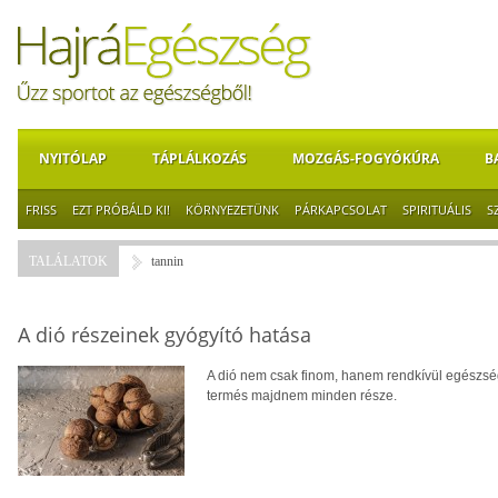
NYITÓLAP
TÁPLÁLKOZÁS
MOZGÁS-FOGYÓKÚRA
B
FRISS
EZT PRÓBÁLD KI!
KÖRNYEZETÜNK
PÁRKAPCSOLAT
SPIRITUÁLIS
S
TALÁLATOK
tannin
A dió részeinek gyógyító hatása
A dió nem csak finom, hanem rendkívül egészség
termés majdnem minden része.