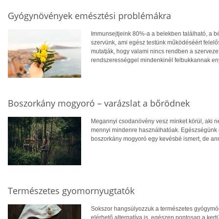
Gyógynövények emésztési problémákra
Immunsejtjeink 80%-a a belekben található, a bé
szervünk, ami egész testünk működéséért felelő
mutatják, hogy valami nincs rendben a szervez
rendszerességgel mindenkinél felbukkannak e
Boszorkány mogyoró – varázslat a bőrödnek
Megannyi csodanövény vesz minket körül, aki nem
mennyi mindenre használhatóak. Egészségünk őre
boszorkány mogyoró egy kevésbé ismert, de an
Természetes gyomornyugtatók
Sokszor hangsúlyozzuk a természetes gyógymódo
elérhető alternatíva is, egészen pontosan a ker