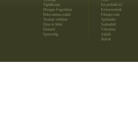
Táplálkozás
Ezt próbáld ki!
Mozgás-Fogyókúra
Környezetünk
Baba-mama-család
Párkapcsolat
Testünk védelme
Spirituális
Elme és lélek
Szabadidő
Életmód
Vélemény
Sportvilág
Ajánló
Bulvár