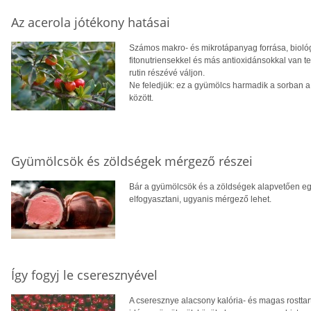
Az acerola jótékony hatásai
Számos makro- és mikrotápanyag forrása, biológia
fitonutriensekkel és más antioxidánsokkal van t
rutin részévé váljon.
Ne feledjük: ez a gyümölcs harmadik a sorban a
között.
Gyümölcsök és zöldségek mérgező részei
Bár a gyümölcsök és a zöldségek alapvetően 
elfogyasztani, ugyanis mérgező lehet.
Így fogyj le cseresznyével
A cseresznye alacsony kalória- és magas rosttart