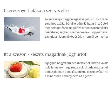
Cseresznye hatása a szervezetre
A cseresznye nagyon egészséges! 78−82 százaléka
soroljuk, ezáltal bőrújító bőrújító hatású is. Csök
megbetegedések megelőzésében is bizonyított ha
cukorbetegségben szenvedőknek. Fogyasztása seg
zavartalan izomműködésért, a normál vérnyomásér
Itt a szezon - készíts magadnak joghurtot!
A joghurt nagyszerű desszert lehet, hiszen kivál
bolti termékek nagy része cukrot tartalmaz, amel
egészségtelen édesítőszereket, összetevőket rej
s mindössze néhány perc az egész!