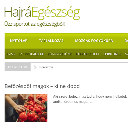
NYITÓLAP
TÁPLÁLKOZÁS
MOZGÁS-FOGYÓKÚRA
B
FRISS
EZT PRÓBÁLD KI!
KÖRNYEZETÜNK
PÁRKAPCSOLAT
SPIRITUÁLIS
S
TALÁLATOK
cseresznye
Befőzésből magok – ki ne dobd
Aki szeret befőzni, az tudja, hogy némi hulladé
amiket érdemes megtartani.