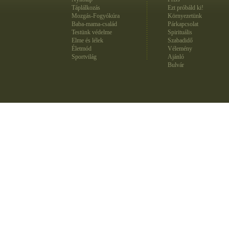
Táplálkozás
Ezt próbáld ki!
Mozgás-Fogyókúra
Környezetünk
Baba-mama-család
Párkapcsolat
Testünk védelme
Spirituális
Elme és lélek
Szabadidő
Életmód
Vélemény
Sportvilág
Ajánló
Bulvár