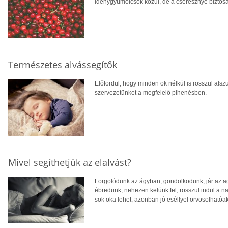
idénygyümölcsök közül, de a cseresznye bizto
Természetes alvássegítők
Előfordul, hogy minden ok nélkül is rosszul als
szervezetünket a megfelelő pihenésben.
Mivel segíthetjük az elalvást?
Forgolódunk az ágyban, gondolkodunk, jár az ag
ébredünk, nehezen kelünk fel, rosszul indul a 
sok oka lehet, azonban jó eséllyel orvosolhatóak