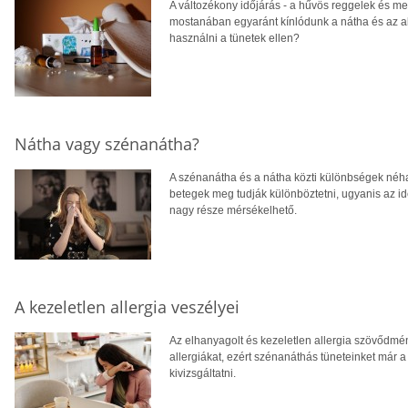
A változékony időjárás - a hűvös reggelek és m
mostanában egyaránt kínlódunk a nátha és az al
használni a tünetek ellen?
Nátha vagy szénanátha?
A szénanátha és a nátha közti különbségek néha
betegek meg tudják különböztetni, ugyanis az i
nagy része mérsékelhető.
A kezeletlen allergia veszélyei
Az elhanyagolt és kezeletlen allergia szövődmén
allergiákat, ezért szénanáthás tüneteinket már
kivizsgáltatni.