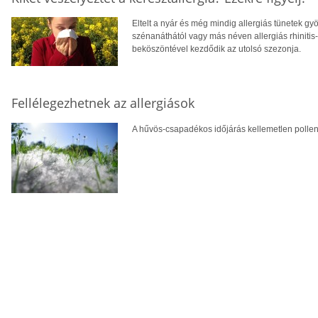
Eltelt a nyár és még mindig allergiás tünetek 
szénanáthától vagy más néven allergiás rhinitis-
beköszöntével kezdődik az utolsó szezonja.
Fellélegezhetnek az allergiások
A hűvös-csapadékos időjárás kellemetlen pollen