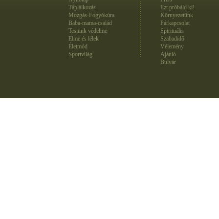
Táplálkozás
Ezt próbáld ki!
Mozgás-Fogyókúra
Környezetünk
Baba-mama-család
Párkapcsolat
Testünk védelme
Spirituális
Elme és lélek
Szabadidő
Életmód
Vélemény
Sportvilág
Ajánló
Bulvár