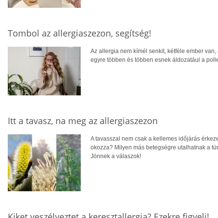
Tombol az allergiaszezon, segítség!
Az allergia nem kímél senkit, kétféle ember van, 
egyre többen és többen esnek áldozatául a poll
Itt a tavasz, na meg az allergiaszezon
A tavasszal nem csak a kellemes időjárás érkeze
okozza? Milyen más betegségre utalhatnak a tü
Jönnek a válaszok!
Kiket veszélyeztet a keresztallergia? Ezekre figyelj!