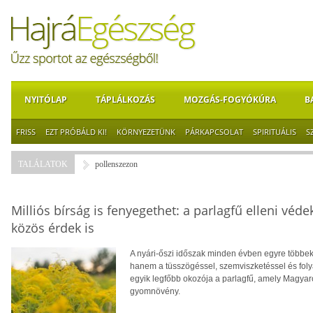
NYITÓLAP
TÁPLÁLKOZÁS
MOZGÁS-FOGYÓKÚRA
B
FRISS
EZT PRÓBÁLD KI!
KÖRNYEZETÜNK
PÁRKAPCSOLAT
SPIRITUÁLIS
S
TALÁLATOK
pollenszezon
Milliós bírság is fenyegethet: a parlagfű elleni v
közös érdek is
A nyári-őszi időszak minden évben egyre többe
hanem a tüsszögéssel, szemviszketéssel és folya
egyik legfőbb okozója a parlagfű, amely Magyar
gyomnövény.