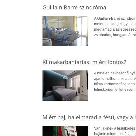
Guillain Barre szindróma
A Guillain-Barré szindróm
motoros – idegek gyullad
megtámadja az egészséges
zsibbadás, hangyamászás-
Klímakarbantartás: miért fontos?
A hirtelen beköszönő nyár
ajánlott otthonunk, autón
klíma karbantartása több 
teljeskörűen el lehessen 
Miért baj, ha elmarad a fésű, vagy a 
Van, akinek a fésülködés p
hajkefe mindenkinél a haj