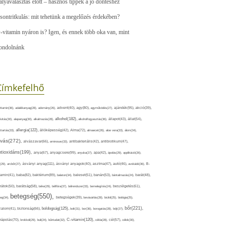
ályaválasztás előtt – hasznos tippek a jó döntéshez
sontritkulás: mit tehetünk a megelőzés érdekében?
-vitamin nyáron is? Igen, és ennek több oka van, mint
ondolnánk
Címkefelhő
ajándék(95),
itamin(36),
adalékanyag(28),
adomány(26),
advent(40),
agy(80),
agyműködés(27),
akció(39),
alkohol(182),
ivitás(30),
alapanyag(30),
alkalmazás(28),
alkoholfogyasztás(36),
állapot(43),
állat(54),
allergia(122),
attartás(33),
állóképesség(42),
Alma(72),
almaecet(26),
aloe vera(33),
álom(34),
lvás(272),
alvászavar(66),
aminosav(33),
antibakteriális(42),
antibiotikum(47),
ntioxidáns(199),
anyagcsere(99),
anya(67),
anyuka(27),
apa(42),
ápolás(29),
applikáció(26),
ásványi anyag(111),
(29),
arcbőr(27),
ásványi anyagok(40),
asztma(47),
autó(46),
avokádó(36),
B-
tamin(41),
baba(82),
baktérium(89),
balaton(34),
baleset(51),
banán(53),
bántalmazás(24),
barát(48),
rátok(50),
barátság(58),
béke(29),
bélflóra(37),
bélrendszer(33),
bemelegítés(24),
beszélgetés(61),
betegség(550),
eg(34),
betegségek(39),
bevásárlás(28),
bicikli(25),
biológia(25),
bőr(221),
boldogság(125),
zalom(41),
biztonság(66),
bolt(31),
bor(36),
borogatás(28),
böjt(27),
C-vitamin(120),
rápolás(70),
brokkoli(29),
buli(24),
bűntudat(32),
cékla(28),
cél(57),
célok(30),