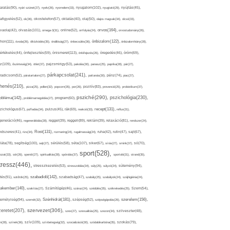
nyugalom(102),
aralás(90),
nyári szünet(27),
nyelv(26),
nyomelem(33),
nyugtató(29),
nyújtás(45),
afigyelés(52),
ok(36),
okostelefon(57),
oktatás(40),
olaj(50),
olajos magvak(34),
olcsó(33),
olvasás(101),
orvos(164),
ívaolaj(42),
omega-3(31),
online(52),
orrfolyás(24),
orvostudomány(26),
thon(111),
önbizalom(122),
óvoda(26),
öltözködés(35),
önállóság(27),
önbecsülés(36),
önbizalomhiány(28),
önismeret(113),
értékelés(44),
önfejlesztés(59),
önkifejezés(26),
öregedés(46),
öröm(69),
z(109),
őszinteség(34),
ötlet(37),
pajzsmirigy(53),
pakolás(30),
panasz(25),
paprika(28),
pár(27),
párkapcsolat(241),
radicsom(52),
páratartalom(27),
pattanás(30),
pénz(74),
piac(27),
ihenés(210),
pizza(25),
pollen(32),
popcorn(35),
por(26),
pozitív(83),
prevenció(25),
probiotikum(37),
psziché(290),
pszichológia(230),
obléma(142),
problémamegoldás(27),
program(60),
recept(131),
zichológus(67),
puffadás(34),
pulzus(45),
rák(69),
reakció(33),
reflux(31),
generáció(46),
regenerálódás(28),
reggel(39),
reggeli(89),
reklám(39),
relaxáció(81),
rendszer(24),
Rost(131),
ndszeres(41),
rizs(34),
rozmaring(24),
rugalmasság(24),
ruha(42),
rutin(47),
sajt(67),
segítség(100),
séta(107),
láta(78),
sejt(27),
sérülés(58),
siker(67),
sírás(27),
smink(37),
só(70),
sport(528),
ozat(33),
sör(26),
spenót(27),
spiritualitás(28),
spórolás(37),
sportoló(31),
strand(35),
tressz(446),
sütemény(94),
stresszkezelés(53),
stresszoldás(34),
súly(25),
súlyzó(24),
szabadidő(142),
tés(91),
sütőtök(25),
szabadság(47),
szabály(25),
szabályok(24),
szájhigiénia(24),
akember(140),
szakítás(27),
Számítógép(46),
száraz(24),
szédülés(35),
székrekedés(25),
Szem(54),
Szénhidrát(181),
emélyiség(94),
szerelem(156),
szemét(32),
szépség(52),
szépségápolás(26),
szervezet(306),
zeretet(207),
szex(27),
szexualitás(25),
szezon(34),
szilveszter(48),
szív(109),
n(28),
színek(36),
szívbetegség(32),
szocializáció(30),
szódabikarbóna(35),
szokás(79),