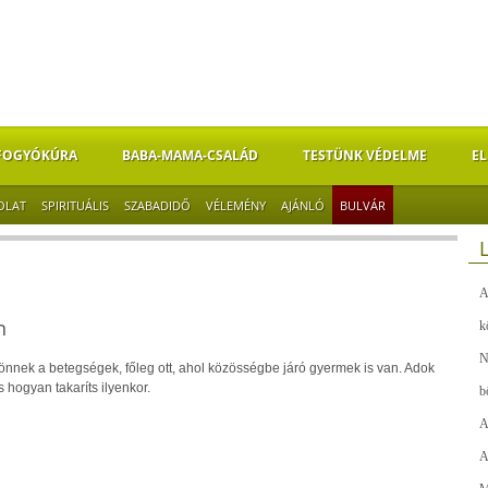
FOGYÓKÚRA
BABA-MAMA-CSALÁD
TESTÜNK VÉDELME
EL
OLAT
SPIRITUÁLIS
SZABADIDŐ
VÉLEMÉNY
AJÁNLÓ
BULVÁR
A
n
k
N
nek a betegségek, főleg ott, ahol közösségbe járó gyermek is van. Adok
 hogyan takaríts ilyenkor.
b
A
A