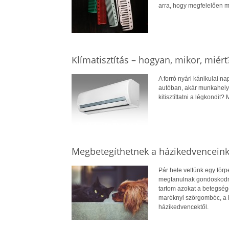
arra, hogy megfelelően me
Klímatisztítás – hogyan, mikor, miért
A forró nyári kánikulai n
autóban, akár munkahely
kitisztíttatni a légkondit
Megbetegíthetnek a házikedvenceink
Pár hete vettünk egy törp
megtanulnak gondoskodni 
tartom azokat a betegség
maréknyi szőrgombóc, a h
házikedvencektől.