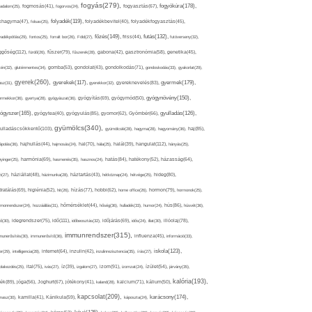
fogyás(279),
fogyókúra(178),
gadalom(25),
fogmosás(41),
fogorvos(24),
fogyasztás(67),
folyadék(119),
khagyma(47),
folsav(25),
folyadékbevitel(40),
folyadékfogyasztás(45),
főzés(149),
futás(132),
yadékpótlás(29),
fontos(25),
forralt bor(26),
Föld(27),
friss(44),
futóverseny(32),
ggőség(112),
fürdő(26),
fűszer(79),
fűszerek(28),
gabona(42),
gasztronómia(58),
genetika(45),
tén(32),
gluténmentes(34),
gomba(53),
gondolat(43),
gondolkodás(71),
gondoskodás(33),
gyakorlat(29),
gyerek(260),
gyermek(179),
gyerekek(117),
ász(31),
gyerekkor(32),
gyereknevelés(83),
gyógynövény(150),
ermekkor(36),
gyertya(28),
gyógyászat(36),
gyógyítás(69),
gyógymód(50),
ógyszer(165),
gyulladás(126),
gyógytea(40),
gyógyulás(85),
gyomor(62),
Gyömbér(66),
gyümölcs(340),
ulladáscsökkentő(103),
gyümölcslé(28),
hagyma(28),
hagyomány(36),
haj(85),
hangulat(112),
ápolás(36),
hajhullás(44),
hajmosás(24),
hal(70),
hála(25),
halál(39),
hányás(25),
yinger(25),
harmónia(69),
hasmenés(35),
hasznos(24),
hatás(84),
hatékony(52),
házasság(64),
i(27),
háziállat(48),
házimunka(28),
háztartás(43),
hétköznap(24),
hétvége(25),
hideg(80),
dratálás(69),
higiénia(52),
hit(26),
hízás(77),
hobbi(62),
home office(26),
hormon(79),
hormonok(25),
rmonrendszer(24),
hozzáállás(31),
hőmérséklet(44),
hőség(36),
hulladék(33),
humor(24),
hús(86),
húsvét(36),
idő(111),
ő(30),
idegrendszer(75),
időbeosztás(32),
időjárás(69),
idős(24),
illat(30),
illóolaj(78),
immunrendszer(315),
munerősítés(30),
immunerősítő(36),
influenza(45),
információ(33),
iskola(123),
er(29),
intelligencia(28),
internet(64),
inzulin(42),
inzulinrezisztencia(35),
írás(27),
olakezdés(25),
ital(75),
ivás(27),
íz(39),
izgalom(27),
izom(91),
izomzat(24),
ízület(54),
járvány(35),
kalória(193),
ték(89),
jóga(56),
Joghurt(67),
jótékony(41),
kaland(28),
kalcium(71),
kálium(50),
kapcsolat(209),
karácsony(174),
masz(30),
kamilla(41),
Kánikula(59),
káposzta(24),