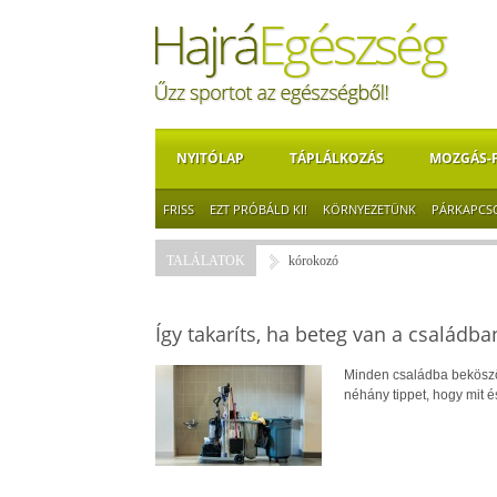
NYITÓLAP
TÁPLÁLKOZÁS
MOZGÁS-
FRISS
EZT PRÓBÁLD KI!
KÖRNYEZETÜNK
PÁRKAPCS
TALÁLATOK
kórokozó
Így takaríts, ha beteg van a családba
Minden családba beköszön
néhány tippet, hogy mit és