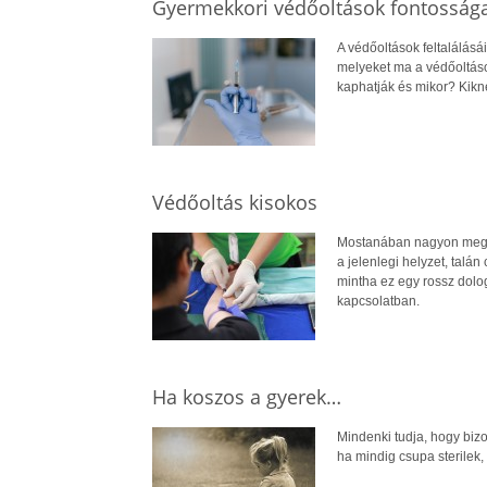
Gyermekkori védőoltások fontosság
A védőoltások feltalálásá
melyeket ma a védőoltáso
kaphatják és mikor? Kikne
Védőoltás kisokos
Mostanában nagyon megos
a jelenlegi helyzet, talá
mintha ez egy rossz dolog
kapcsolatban.
Ha koszos a gyerek…
Mindenki tudja, hogy biz
ha mindig csupa sterilek, 