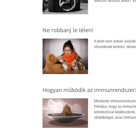
sokszor vezetsz autót? V
Ne robbanj le télen!
A telet nem sokan ússzák
vírusoknak kedvez, támad
Hogyan működik az immunrendszer? 
Mindenki immunrendszere
Például, hogy az immunre
kórokozóval találkoztunk
védettséget, azaz immunit