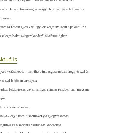
ielőtt elindulsz nyaralni, ezeket ellenőrizd a lakásban
alatoni kaland biztonságban – így élvezd a nyarat felelősen a
ízparton
yaralás három gyerekkel: így lett végre nyugodt a pakolásunk
észleges bokaszalagszakadásról általànosságban
ktuális
yári kertészkedés – mit ültessünk augusztusban, hogy ősszel és
avasszal is bőven teremjen?
uditív feldolgozási zavar, amikor a hallás rendben van, mégsem
rtjük
i az a Niann-terápia?
sálya – egy illatos fűszernövény a gyógyászatban
eghízás és a szociális szorongás kapcsolata