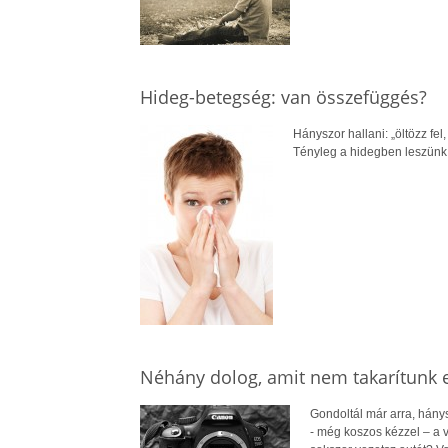
Hideg-betegség: van összefüggés?
Hányszor hallani: „öltözz fe
Tényleg a hidegben leszünk
Néhány dolog, amit nem takarítunk 
Gondoltál már arra, hánys
- még koszos kézzel – a 