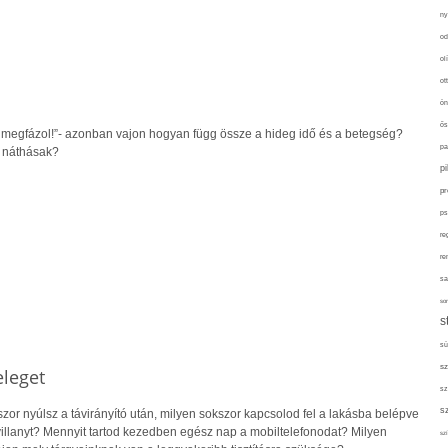
ny
od
ol
ot
ön
ős
l, megfázol!”- azonban vajon hogyan függ össze a hideg idő és a betegség?
pa
 náthásak?
p
pr
ps
re
re
sa
sor
s
sü
sz
eleget
sz
s
zor nyúlsz a távirányító után, milyen sokszor kapcsolod fel a lakásba belépve
villanyt? Mennyit tartod kezedben egész nap a mobiltelefonodat? Milyen
szí