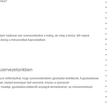
omra?
fo
fo
fol
fü
glu
gy
gy
milyen hatással van szervezetünkre a hideg, de még a borús, téli napok
gy
ó dolog a mínuszokkal kapcsolatban.
gy
haj
hán
ház
hi
 szervezetünkben
ho
hűt
zor előfordulhat, hogy szervezetünkben gyulladás keletkezik. A gyulladással
im
jel, melyet komolyan kell vennünk, hiszen a szervezet
ing
utatja, gyulladáscsökkentő anyagok termelésével, az immunrendszer
isk
já
ka