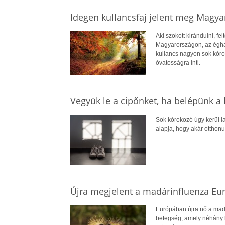
Idegen kullancsfaj jelent meg Magya
Aki szokott kirándulni, fe
Magyarországon, az égha
kullancs nagyon sok kórok
óvatosságra inti.
Vegyük le a cipőnket, ha belépünk a 
Sok kórokozó úgy kerül la
alapja, hogy akár otthon
Újra megjelent a madárinfluenza Eu
Európában újra nő a madá
betegség, amely néhány h