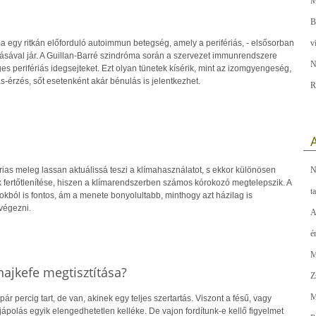
M
B
a egy ritkán előforduló autoimmun betegség, amely a perifériás, - elsősorban
v
ásával jár. A Guillan-Barré szindróma során a szervezet immunrendszere
N
 perifériás idegsejteket. Ezt olyan tünetek kísérik, mint az izomgyengeség,
érzés, sőt esetenként akár bénulás is jelentkezhet.
R
A
ias meleg lassan aktuálissá teszi a klímahasználatot, s ekkor különösen
N
k fertőtlenítése, hiszen a klímarendszerben számos kórokozó megtelepszik. A
t
okból is fontos, ám a menete bonyolultabb, minthogy azt házilag is
végezni.
A
é
M
hajkefe megtisztítása?
Z
M
ár percig tart, de van, akinek egy teljes szertartás. Viszont a fésű, vagy
ápolás egyik elengedhetetlen kelléke. De vajon fordítunk-e kellő figyelmet