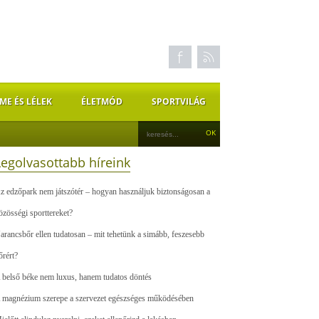
ME ÉS LÉLEK
ÉLETMÓD
SPORTVILÁG
Legolvasottabb híreink
z edzőpark nem játszótér – hogyan használjuk biztonságosan a
özösségi sporttereket?
arancsbőr ellen tudatosan – mit tehetünk a simább, feszesebb
őrért?
 belső béke nem luxus, hanem tudatos döntés
 magnézium szerepe a szervezet egészséges működésében