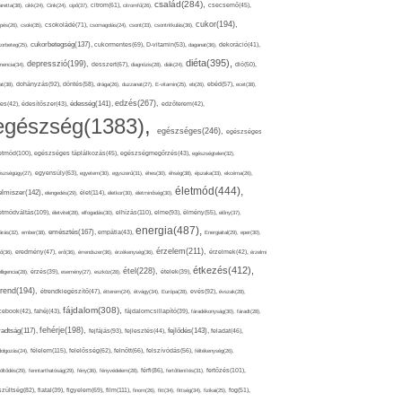
család(284),
aretta(38),
cikk(24),
Cink(24),
cipő(37),
citrom(61),
citromfű(26),
csecsemő(45),
cukor(194),
pés(26),
csoki(35),
csokoládé(71),
csomagolás(24),
csont(33),
csontritkulás(36),
cukorbetegség(137),
orbeteg(25),
cukormentes(69),
D-vitamin(53),
daganat(36),
dekoráció(41),
diéta(395),
depresszió(199),
mencia(34),
desszert(67),
diagnózis(28),
diák(24),
dió(50),
dohányzás(92),
at(38),
döntés(58),
drága(26),
duzzanat(27),
E-vitamin(25),
eb(26),
ebéd(57),
ecet(38),
edzés(267),
édesség(141),
es(42),
édesítőszer(43),
edzőterem(42),
egészség(1383),
egészséges(246),
egészséges
etmód(100),
egészséges táplálkozás(45),
egészségmegőrzés(43),
egészségtelen(32),
észségügy(27),
egyensúly(63),
egyetem(30),
egyszerű(31),
éhes(30),
éhség(38),
éjszaka(33),
ekcéma(26),
életmód(444),
elmiszer(142),
élet(114),
elengedés(29),
életkor(30),
életminőség(30),
etmódváltás(109),
elhízás(110),
elme(93),
életvitel(28),
elfogadás(30),
élmény(55),
előny(37),
energia(487),
emésztés(167),
árás(32),
ember(38),
empátia(43),
Energiaital(29),
eper(30),
érzelem(211),
ő(36),
eredmény(47),
erő(36),
érrendszer(36),
érzékenység(36),
érzelmek(42),
érzelmi
étkezés(412),
étel(228),
elligencia(28),
érzés(39),
esemény(27),
eszköz(28),
ételek(39),
trend(194),
evés(92),
étrendkiegészítő(47),
étterem(24),
étvágy(34),
Európa(28),
évszak(28),
fájdalom(308),
cebook(42),
fahéj(43),
fájdalomcsillapító(39),
fáradékonyság(30),
fáradt(28),
fehérje(198),
radtság(117),
fejfájás(93),
fejlődés(143),
fejlesztés(44),
feladat(46),
félelem(115),
dolgozás(24),
felelősség(62),
felnőtt(66),
felszívódás(56),
féltékenység(26),
fertőzés(101),
töltődés(29),
fenntarthatóság(29),
fény(36),
fényvédelem(28),
férfi(86),
fertőtlenítés(31),
film(111),
szültség(82),
fiatal(39),
figyelem(69),
finom(26),
fitt(34),
fittség(34),
fizikai(25),
fog(51),