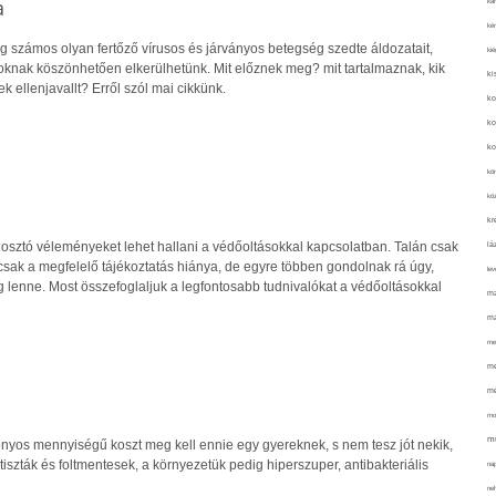
a
kar
kér
ig számos olyan fertőző vírusos és járványos betegség szedte áldozatait,
kié
knak köszönhetően elkerülhetünk. Mit előznek meg? mit tartalmaznak, kik
ki
k ellenjavallt? Erről szól mai cikkünk.
ko
ko
ko
kör
köz
kr
ztó véleményeket lehet hallani a védőoltásokkal kapcsolatban. Talán csak
lá
n csak a megfelelő tájékoztatás hiánya, de egyre többen gondolnak rá úgy,
lev
 lenne. Most összefoglaljuk a legfontosabb tudnivalókat a védőoltásokkal
ma
ma
me
me
mé
mo
mu
onyos mennyiségű koszt meg kell ennie egy gyereknek, s nem tesz jót nekik,
tiszták és foltmentesek, a környezetük pedig hiperszuper, antibakteriális
na
ne