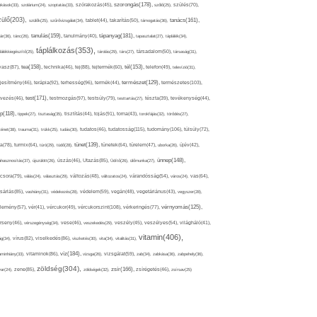
szorongás(178),
okások(33),
szolárium(24),
szoptatás(33),
szórakozás(45),
szőlő(25),
szülés(70),
zülő(203),
tanács(161),
szülők(25),
szűrővizsgálat(34),
tablet(44),
takarítás(50),
támogatás(36),
tápanyag(181),
tanulás(159),
ár(36),
tánc(26),
tanulmány(40),
tapasztalat(27),
táplálék(34),
táplálkozás(353),
lálékkiegészítő(25),
tárolás(29),
társ(27),
társadalom(50),
társaság(31),
tea(158),
tél(153),
vasz(87),
technika(46),
tej(88),
tejtermék(60),
telefon(49),
televízió(31),
terápia(92),
terhesség(96),
természet(129),
természetes(103),
ljesítmény(46),
termék(44),
test(171),
testmozgás(97),
rvezés(46),
testsúly(79),
testtartás(27),
tészta(39),
tevékenység(44),
pp(118),
tippek(27),
tisztaság(35),
tisztítás(44),
tojás(91),
torna(43),
torokfájás(32),
törődés(27),
tudatosság(115),
tudomány(106),
ténet(38),
trauma(31),
trükk(25),
tudás(30),
tudatos(46),
túlsúly(72),
tünet(139),
ra(78),
turmix(64),
túró(29),
tüdő(28),
tünetek(64),
türelem(47),
uborka(26),
újév(42),
ünnep(148),
ahasznosítás(37),
újszülött(26),
úszás(46),
Utazás(85),
Üdítő(26),
ülőmunka(27),
csora(79),
válás(24),
választás(29),
változás(48),
változatos(24),
várandósság(54),
város(24),
vas(64),
sárlás(85),
vashiány(31),
védekezés(28),
védelem(59),
vegán(48),
vegetáriánus(43),
vegyszer(28),
vércukorszint(108),
vérnyomás(125),
lemény(57),
vér(41),
vércukor(49),
vérkeringés(77),
rseny(46),
vérszegénység(34),
vese(46),
veszekedés(29),
veszély(45),
veszélyes(54),
világháló(41),
vitamin(406),
ág(34),
vírus(82),
viselkedés(86),
viszketés(30),
vita(34),
vitalitás(31),
víz(184),
aminhiány(33),
vitaminok(86),
vizsga(26),
vizsgálat(59),
zab(34),
zabkása(36),
zabpehely(36),
zöldség(304),
zsír(166),
ar(24),
zene(85),
zöldségek(32),
zsírégetés(46),
zsírsav(25)