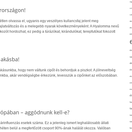
cig
rországon!
csí
cuk
ltétlen olvassa el, ugyanis egy veszélyes kullancsfaj jelent meg
de
jlatváltozás és a melegebb nyarak következményeként. A Hyalomma nevű
div
ozót hordozhat, ez pedig a túrázókat, kirándulókat, terepfutókat fokozott
éd
él
lakásba!
eg
él
kásunkba, hogy nem váltunk cipőt és behordjuk a piszkot. A jólneveltség
él
unkba, akár vendégségbe érkezünk, levesszük a cipőnket az előszobában.
elv
erd
int
é
fa
fá
rópában – aggódnunk kell-e?
fel
fel
rinfluenzás esetek száma. Ez a jelenleg ismert leghalálosabb állati
éten belül a megfertőzött csoport 90%-ának halálát okozza. Valóban
fe