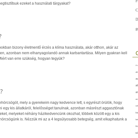
P
gtisztítsuk ezeket a használati tárgyakat?
C
D
g
?
apokban bizony életmentő érzés a klíma használata, akár otthon, akár az
en, azonban nem elhanyagolandó annak karbantartása. Milyen gyakran kell
? Miért van erre szükség, hogyan tegyük?
A-v
akt
áll
a
?
a
arc
ehörcsögöt, mely a gyerekeim nagy kedvence lett, s egyrészt örülök, hogy
vi
egy kis állatkáról, felelősséget tanulnak, azonban másrészt aggasztónak
eket, melyeket néhány házikedvencünk okozhat, többek között egy a kis
ba
örcsögünk is. Nézzük mi az a 4 legsúlyosabb betegség, amit elkaphatunk a
bet
bi
bő