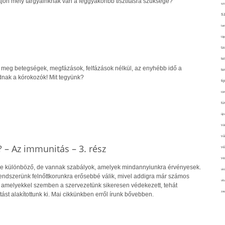
ajon mely tárgyainknak van a leggyakoribb tisztításra szüksége?
sz
s
tan
táp
ta
te
 meg betegségek, megfázások, felfázások nélkül, az enyhébb idő a
te
nak a kórokozók! Mit tegyünk?
ti
tör
tú
újr
va
vá
– Az immunitás – 3. rész
vé
ve
 különböző, de vannak szabályok, amelyek mindannyiunkra érvényesek.
vir
ndszerünk felnőttkorunkra erősebbé válik, mivel addigra már számos
vit
, amelyekkel szemben a szervezetünk sikeresen védekezett, tehát
zav
ást alakítottunk ki. Mai cikkünkben erről írunk bővebben.