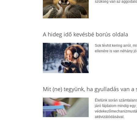
szükség van az aggodal
A hideg idő kevésbé borús oldala
Sok tévhit kering arról, 
ellenére is van néhány j
Mit (ne) tegyünk, ha gyulladás van a
Életünk során számtalans
járó fájdalom mindig egy 
védekezőmechanizmustá m
aktivizálódásával.