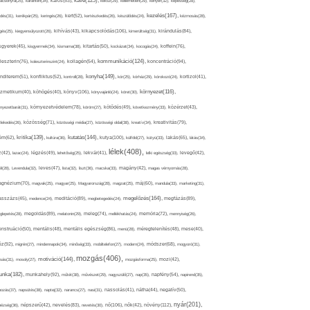
kávé(125),
ácsonyfa(25),
karantén(34),
káros(53),
keksz(29),
kellemetlen(29),
kenyér(32),
képesség(28),
kezelés(167),
dés(31),
kerékpár(25),
keringés(26),
kert(52),
kertészkedés(26),
készülődés(24),
kézmosás(28),
kikapcsolódás(106),
gés(25),
kiegyensúlyozott(26),
kihívás(43),
kimerültség(31),
kirándulás(84),
sgyerek(45),
kisgyermek(34),
kismama(38),
kitartás(50),
kockázat(34),
kocogás(24),
koffein(76),
kommunikáció(124),
koncentráció(94),
leszterin(76),
koleszterinszint(24),
kollagén(54),
konyha(149),
nditerem(51),
konfliktus(52),
kontroll(28),
kór(25),
kórház(29),
kórokozó(24),
kortizol(41),
könyv(106),
környezet(116),
zmetikum(40),
köhögés(40),
könyvajánló(24),
köret(30),
nyezetbarát(31),
környezetvédelem(78),
köröm(27),
kötődés(49),
következmény(33),
közérzet(43),
lekedés(26),
közösség(71),
közösségi média(27),
közösségi oldal(38),
kreatív(34),
kreativitás(79),
kritika(139),
kutatás(144),
kutya(100),
ém(62),
kultúra(36),
külföld(27),
kütyü(33),
lakás(65),
látás(34),
lélek(408),
z(42),
lazac(24),
légzés(49),
lehetőség(25),
lekvár(41),
lelki egészség(33),
levegő(42),
él(28),
Levendula(32),
leves(47),
lista(32),
liszt(36),
macska(33),
magány(42),
magas vérnyomás(28),
gnézium(70),
magvak(25),
magyar(25),
Magyarország(28),
magzat(25),
máj(60),
mandula(33),
marketing(31),
megelőzés(164),
sszázs(45),
medence(24),
meditáció(89),
megbetegedés(24),
megfázás(89),
glepetés(28),
megoldás(89),
melatonin(29),
meleg(74),
mellékhatás(24),
memória(72),
mennyiség(26),
nstruáció(50),
mentális(48),
mentális egészség(86),
menü(28),
méregtelenítés(48),
mese(40),
z(92),
migrén(27),
mindennapok(34),
minőség(33),
mobiltelefon(27),
modern(24),
módszer(68),
mogyoró(31),
mozgás(406),
motiváció(144),
sás(31),
mosoly(27),
mozgásforma(25),
mozi(42),
nka(182),
munkahely(92),
műtét(38),
művészet(29),
nagyszülő(27),
nap(35),
napfény(54),
napirend(35),
pozás(37),
napsütés(38),
naptej(32),
narancs(27),
nasi(31),
nassolás(41),
nátha(44),
negatív(50),
nyár(201),
nő(106),
növény(112),
hézség(36),
népszerű(42),
nevelés(83),
nevetés(30),
nők(42),