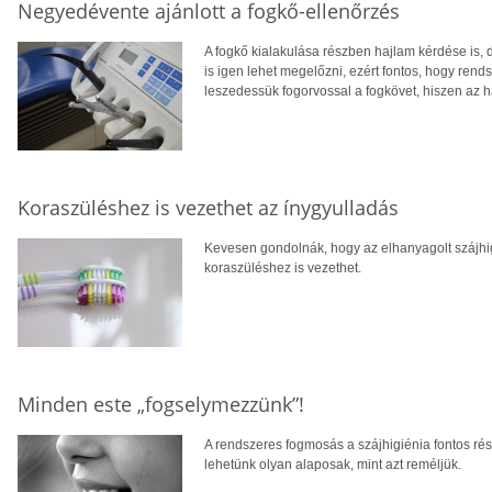
Negyedévente ajánlott a fogkő-ellenőrzés
A fogkő kialakulása részben hajlam kérdése is,
is igen lehet megelőzni, ezért fontos, hogy ren
leszedessük fogorvossal a fogkövet, hiszen az 
Koraszüléshez is vezethet az ínygyulladás
Kevesen gondolnák, hogy az elhanyagolt szájhig
koraszüléshez is vezethet.
Minden este „fogselymezzünk”!
A rendszeres fogmosás a szájhigiénia fontos r
lehetünk olyan alaposak, mint azt reméljük.