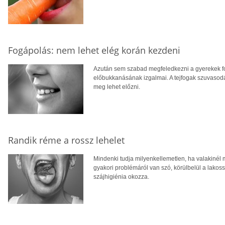
Fogápolás: nem lehet elég korán kezdeni
Azután sem szabad megfeledkezni a gyerekek fog
előbukkanásának izgalmai. A tejfogak szuvasodá
meg lehet előzni.
Randik réme a rossz lehelet
Mindenki tudja milyenkellemetlen, ha valakinél
gyakori problémáról van szó, körülbelül a lakoss
szájhigiénia okozza.