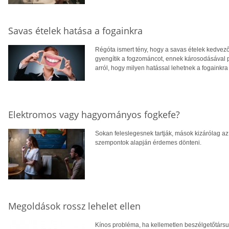
Savas ételek hatása a fogainkra
Régóta ismert tény, hogy a savas ételek kedvez
gyengítik a fogzománcot, ennek károsodásával p
arról, hogy milyen hatással lehetnek a fogainkra
Elektromos vagy hagyományos fogkefe?
Sokan feleslegesnek tartják, mások kizárólag a
szempontok alapján érdemes dönteni.
Megoldások rossz lehelet ellen
Kínos probléma, ha kellemetlen beszélgetőtársun