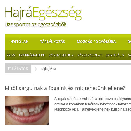
NYITÓLAP
TÁPLÁLKOZÁS
MOZGÁS-FOGYÓKÚRA
B
FRISS
EZT PRÓBÁLD KI!
KÖRNYEZETÜNK
PÁRKAPCSOLAT
SPIRITUÁLIS
S
TALÁLATOK
szájhigiénia
Mitől sárgulnak a fogaink és mit tehetünk ellene?
A fogak színének változása természetes folyamat
amikor a korábban fehérnek látott fogak fokozat
különböző ok áll, amelyek lehetnek külső hatáso