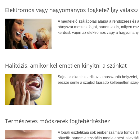
Elektromos vagy hagyományos fogkefe? Így válassz
A megfelelő szájápolás alapja a rendszeres és
hányszor mosunk fogat, hanem az is, milyen esz
kérdést: vajon az elektromos vagy a hagyományo
Halitózis, amikor kellemetlen kinyitni a szánkat
Sajnos sokan ismerik azt a bosszantó helyzetet
érezze senki a szájból kiáradó kellemetlen szagot
Természetes módszerek fogfehérítéshez
A fogak esztétikája sok ember számára fontos, h
növelik, hanem a szociális megjelenést is javítj