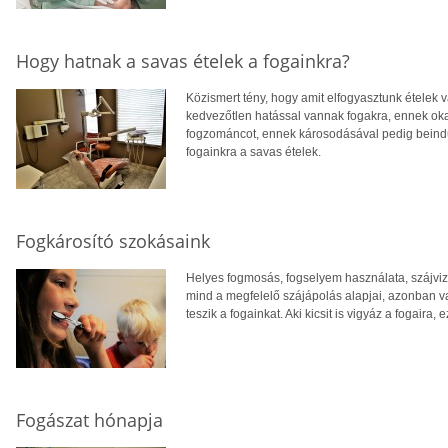
Hogy hatnak a savas ételek a fogainkra?
Közismert tény, hogy amit elfogyasztunk ételek v
kedvezőtlen hatással vannak fogakra, ennek oka
fogzománcot, ennek károsodásával pedig beind
fogainkra a savas ételek.
Fogkárosító szokásaink
Helyes fogmosás, fogselyem használata, szájviz
mind a megfelelő szájápolás alapjai, azonban v
teszik a fogainkat. Aki kicsit is vigyáz a fogaira,
Fogászat hónapja