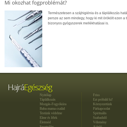
Mi okozhat fogproblémát?
Természetesen a szájhigiénia és a táplálkozás hatá
persze az sem mindegy, hogy ki mit örökölt ezen a 
bizonyos gyógyszerek mellékhatásai is.
Nyitólap
Friss
Táplálkozás
Ezt próbáld ki!
Mozgás-Fogyókúra
Környezetünk
Baba-mama-család
Párkapcsolat
Testünk védelme
Spirituális
Elme és lélek
Szabadidő
Életmód
Vélemény
Sportvilág
Ajánló