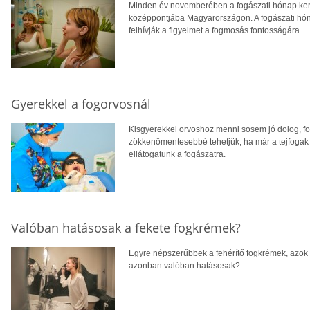
Minden év novemberében a fogászati hónap ker
középpontjába Magyarországon. A fogászati hóna
felhívják a figyelmet a fogmosás fontosságára.
Gyerekkel a fogorvosnál
Kisgyerekkel orvoshoz menni sosem jó dolog, f
zökkenőmentesebbé tehetjük, ha már a tejfogak
ellátogatunk a fogászatra.
Valóban hatásosak a fekete fogkrémek?
Egyre népszerűbbek a fehérítő fogkrémek, azok kö
azonban valóban hatásosak?