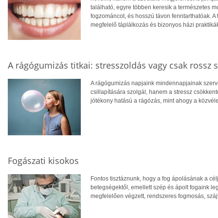
található, egyre többen keresik a természetes 
fogzománcot, és hosszú távon fenntarthatóak. A 
megfelelő táplálkozás és bizonyos házi praktiká
A rágógumizás titkai: stresszoldás vagy csak rossz 
A rágógumizás napjaink mindennapjainak szerve
csillapítására szolgál, hanem a stressz csökken
jótékony hatású a rágózás, mint ahogy a közvéle
Fogászati kisokos
Fontos tisztáznunk, hogy a fog ápolásának a cé
betegségektől, emellett szép és ápolt fogaink l
megfelelően végzett, rendszeres fogmosás, szájví