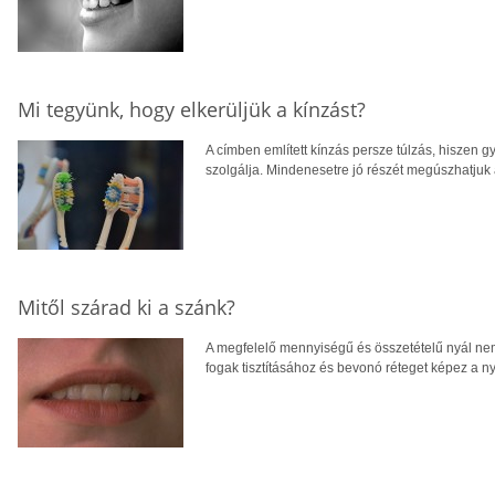
Mi tegyünk, hogy elkerüljük a kínzást?
A címben említett kínzás persze túlzás, hiszen g
szolgálja. Mindenesetre jó részét megúszhatjuk 
Mitől szárad ki a szánk?
A megfelelő mennyiségű és összetételű nyál ne
fogak tisztításához és bevonó réteget képez a 