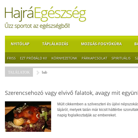
NYITÓLAP
TÁPLÁLKOZÁS
MOZGÁS-FOGYÓKÚRA
B
FRISS
EZT PRÓBÁLD KI!
KÖRNYEZETÜNK
PÁRKAPCSOLAT
SPIRITUÁLIS
S
TALÁLATOK
bab
Szerencsehozó vagy elvivő falatok, avagy mit együn
Múlt cikkemben a szilveszteri és újévi népszoká
tájáról, melyek talán már kicsit háttérbe szoru
napig foglalkoztatják az embereket.