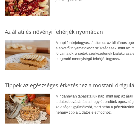
Az állati és növényi fehérjék nyomában
A napi fehérjefogyasztás fontos az általános eg
alapvető folyamatokhoz szükségesek, mint az i
folyamatok, a sejtek szerkezetének kialakulása
elegendő mennyiségű fehérjét fogyassz.
Tippek az egészséges étkezéshez a mostani drágulá
Mindannyian tapasztaljuk nap, mint nap az árak 
tudatos bevásárlásra, hogy étrendünk egészség
zöldséget, gyümölcsöt, mert néha a pénztárcánk
néhány tipp a tudatos életmódhoz.