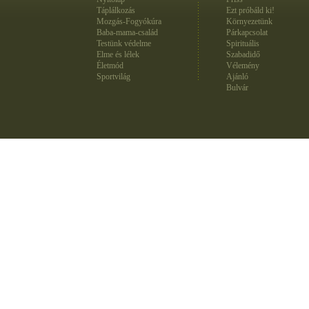
Táplálkozás
Ezt próbáld ki!
Mozgás-Fogyókúra
Környezetünk
Baba-mama-család
Párkapcsolat
Testünk védelme
Spirituális
Elme és lélek
Szabadidő
Életmód
Vélemény
Sportvilág
Ajánló
Bulvár