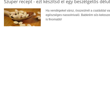
Szuper recept - ezt készítsd el egy beszélgetős délu
Ha vendégeket vársz, összeülnél a családdal vagy
egészséges nassolnivaló. Babkrém sós keksszel 
is finomabb!