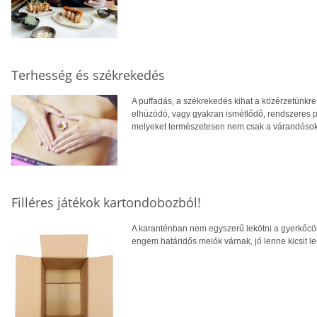
Terhesség és székrekedés
A puffadás, a székrekedés kihat a közérzetünkre,
elhúzódó, vagy gyakran ismétlődő, rendszeres 
melyeket természetesen nem csak a várandósok
Filléres játékok kartondobozból!
A karanténban nem egyszerű lekötni a gyerkőcöke
engem határidős melók várnak, jó lenne kicsit le