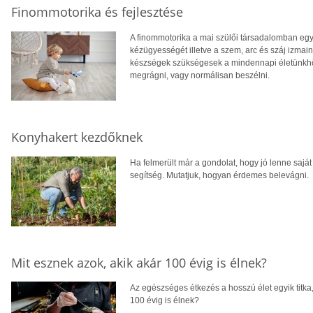
Finommotorika és fejlesztése
A finommotorika a mai szülői társadalomban egy 
kézügyességét illetve a szem, arc és száj izmai
készségek szükségesek a mindennapi életünkhöz,
megrágni, vagy normálisan beszélni.
Konyhakert kezdőknek
Ha felmerült már a gondolat, hogy jó lenne sajá
segítség. Mutatjuk, hogyan érdemes belevágni.
Mit esznek azok, akik akár 100 évig is élnek?
Az egészséges étkezés a hosszú élet egyik titka
100 évig is élnek?