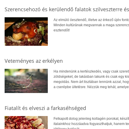
Szerencsehozó és kerülendő falatok szilveszterre és
Az elmúló óesztendő, illetve az érkező újév fo
Minden kultúrának megvannak a maga szerencse
esztendőt!
Veteményes az erkélyen
Ha mindenünk a kertészkedés, vagy csak szere
zöldségeket, de lakásban lakunk és csak egy kis
megoldás. Nem árt tisztában lennünk azzal, ho
a cserépbe ültetésre. Nézzük meg tehát, amelye
Fiatalít és elveszi a farkaséhséged
Felkapott dolog jelenleg kollagén porokat, kész
italainkhoz hozzáadva fogyaszthatjuk, hanem t
jótékony hatását.