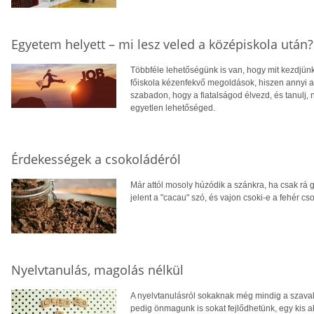
Egyetem helyett – mi lesz veled a középiskola után?
Többféle lehetőségünk is van, hogy mit kezdjün
főiskola kézenfekvő megoldások, hiszen annyi a 
szabadon, hogy a fiatalságod élvezd, és tanulj,
egyetlen lehetőséged.
Érdekességek a csokoládéról
Már attól mosoly húzódik a szánkra, ha csak rá
jelent a "cacau" szó, és vajon csoki-e a fehér cs
Nyelvtanulás, magolás nélkül
A nyelvtanulásról sokaknak még mindig a szav
pedig önmagunk is sokat fejlődhetünk, egy kis ak