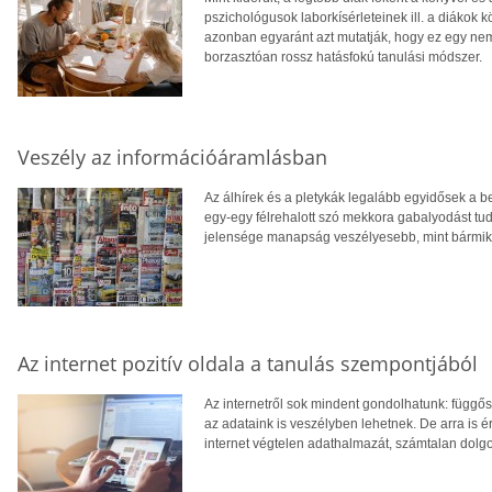
pszichológusok laborkísérleteinek ill. a diákok
azonban egyaránt azt mutatják, hogy ez egy ne
borzasztóan rossz hatásfokú tanulási módszer.
Veszély az információáramlásban
Az álhírek és a pletykák legalább egyidősek a b
egy-egy félrehalott szó mekkora gabalyodást tud
jelensége manapság veszélyesebb, mint bármik
Az internet pozitív oldala a tanulás szempontjából
Az internetről sok mindent gondolhatunk: függő
az adataink is veszélyben lehetnek. De arra is
internet végtelen adathalmazát, számtalan dolg