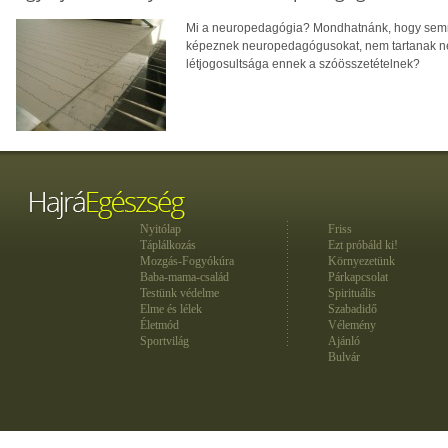
Mi a neuropedagógia? Mondhatnánk, hogy semmi
képeznek neuropedagógusokat, nem tartanak neu
létjogosultsága ennek a szóösszetételnek?
Nyitólap
Friss
Táplálkozás
Ezt próbáld ki!
Mozgás-Fogyókúra
Környezetünk
Baba-mama-család
Párkapcsolat
Testünk védelme
Spirituális
Elme és lélek
Szabadidő
Életmód
Vélemény
Sportvilág
Ajánló
Bulvár