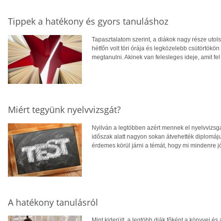
Tippek a hatékony és gyors tanuláshoz
Tapasztalatom szerint, a diákok nagy része utol
hétfőn volt töri órája és legközelebb csütörtökön
megtanulni. Akinek van felesleges ideje, amit fel
Miért tegyünk nyelvvizsgát?
Nyilván a legtöbben azért mennek el nyelvvizsgá
időszak alatt nagyon sokan átvehették diplomájuk
érdemes körül járni a témát, hogy mi mindenre 
A hatékony tanulásról
Mint kiderült, a legtöbb diák főként a könyvei és 