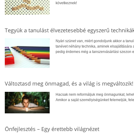
következnek!
Tegyük a tanulást élvezetesebbé egyszerű technikák
Nyári szünet van, miért gondoljunk akkor a tanu
tanévet néhány technika, aminek elsajátítására 
pedig érdemes még a tanszervásárlási szezon e
Változtasd meg önmagad, és a világ is megváltozik!
Hacsak nem reformáljuk meg önmagunkat, lehetetl
Amikor a saját személyiségünket felemeljük, fele
Önfejlesztés – Egy érettebb világnézet