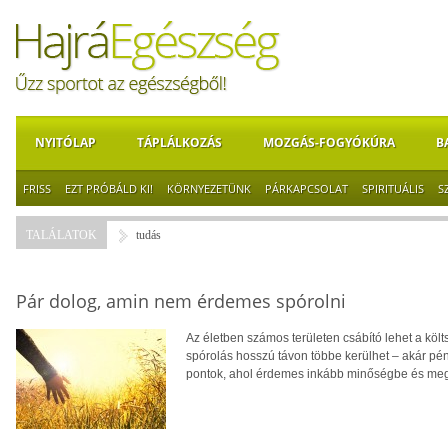
NYITÓLAP
TÁPLÁLKOZÁS
MOZGÁS-FOGYÓKÚRA
B
FRISS
EZT PRÓBÁLD KI!
KÖRNYEZETÜNK
PÁRKAPCSOLAT
SPIRITUÁLIS
S
TALÁLATOK
tudás
Pár dolog, amin nem érdemes spórolni
Az életben számos területen csábító lehet a köl
spórolás hosszú távon többe kerülhet – akár p
pontok, ahol érdemes inkább minőségbe és megb