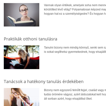
Vannak olyan értékek, amelyek soha nem mennek
körülötted lévő világ? Folyamatosan képzed ma
hogyan hat ez a személyiségedre? És hogyan 
Praktikák otthoni tanulásra
Tanulni bizony nem mindig könnyű, senki sem szül
is sokat segíthetsz gyermekednek, hogy elsajátí
Tanácsok a hatékony tanulás érdekében
Bizony nem egyszerű felnőtt fejjel, család vagy m
tudás örömére vágysz, azért áldozatokat kell ho
áll sorban azért, hogy elsajátítsd őket.