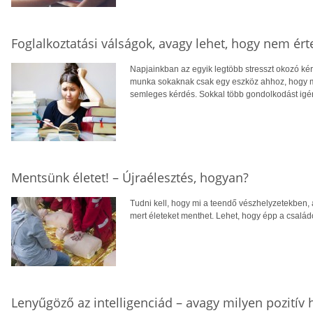
Foglalkoztatási válságok, avagy lehet, hogy nem é
Napjainkban az egyik legtöbb stresszt okozó k
munka sokaknak csak egy eszköz ahhoz, hogy 
semleges kérdés. Sokkal több gondolkodást igén
Mentsünk életet! – Újraélesztés, hogyan?
Tudni kell, hogy mi a teendő vészhelyzetekben
mert életeket menthet. Lehet, hogy épp a csalá
Lenyűgöző az intelligenciád – avagy milyen pozitív