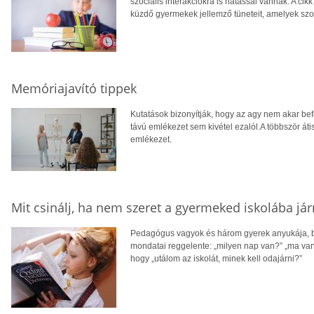
szociális interakciókra is hatással vannak. A ci
küzdő gyermekek jellemző tüneteit, amelyek sz
Memóriajavító tippek
Kutatások bizonyítják, hogy az agy nem akar bef
távú emlékezet sem kivétel ezalól.A többször át
emlékezet.
Mit csinálj, ha nem szeret a gyermeked iskolába jár
Pedagógus vagyok és három gyerek anyukája, b
mondatai reggelente: „milyen nap van?” „ma van 
hogy „utálom az iskolát, minek kell odajárni?”