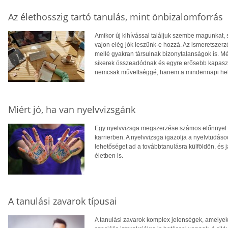
Az élethosszig tartó tanulás, mint önbizalomforrás
Amikor új kihívással találjuk szembe magunkat, 
vajon elég jók leszünk-e hozzá. Az ismeretszer
mellé gyakran társulnak bizonytalanságok is. M
sikerek összeadódnak és egyre erősebb kapaszko
nemcsak műveltséggé, hanem a mindennapi helyt
Miért jó, ha van nyelvvizsgánk
Egy nyelvvizsga megszerzése számos előnnyel j
karrierben. A nyelvvizsga igazolja a nyelvtudáso
lehetőséget ad a továbbtanulásra külföldön, és
életben is.
A tanulási zavarok típusai
A tanulási zavarok komplex jelenségek, amelye