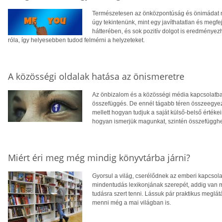
Természetesen az önközpontúság és önimádat 
úgy tekintenünk, mint egy javíthatatlan és megfe
hátterében, és sok pozitív dolgot is eredményezh
róla, így helyesebben tudod felmérni a helyzeteket.
A közösségi oldalak hatása az önismeretre
Az önbizalom és a közösségi média kapcsolatba 
összefüggés. De ennél tágabb téren összeegyez
mellett hogyan tudjuk a saját külső-belső értéke
hogyan ismerjük magunkat, szintén összefügghet
Miért éri meg még mindig könyvtárba járni?
Gyorsul a világ, cserélődnek az emberi kapcsola
mindentudás lexikonjának szerepét, addig van 
tudásra szert tenni. Lássuk pár praktikus meglá
menni még a mai világban is.