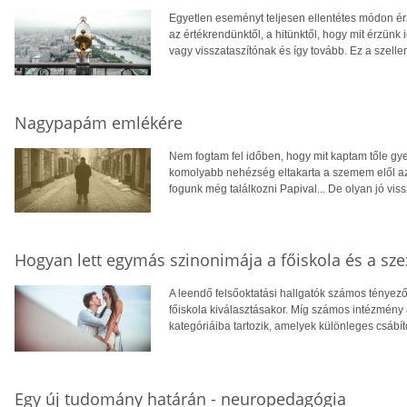
Egyetlen eseményt teljesen ellentétes módon ér
az értékrendünktől, a hitünktől, hogy mit érzün
vagy visszataszítónak és így tovább. Ez a szelle
Nagypapám emlékére
Nem fogtam fel időben, hogy mit kaptam tőle g
komolyabb nehézség eltakarta a szemem elől az
fogunk még találkozni Papival... De olyan jó vis
Hogyan lett egymás szinonimája a főiskola és a sze
A leendő felsőoktatási hallgatók számos tényez
főiskola kiválasztásakor. Míg számos intézmény a 
kategóriáiba tartozik, amelyek különleges csábít
Egy új tudomány határán - neuropedagógia