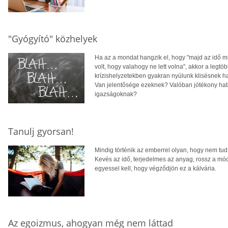
"Gyógyító" közhelyek
Ha az a mondat hangzik el, hogy "majd az idő 
volt, hogy valahogy ne lett volna", akkor a legt
krízishelyzetekben gyakran nyúlunk klisésnek
Van jelentősége ezeknek? Valóban jótékony hatá
igazságoknak?
Tanulj gyorsan!
Mindig történik az emberrel olyan, hogy nem tud f
Kevés az idő, terjedelmes az anyag, rossz a mód
egyessel kell, hogy végződjön ez a kálvária.
Az egoizmus, ahogyan még nem láttad