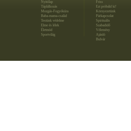
Nyitólap
Friss
Táplálkozás
Ezt próbáld ki!
Mozgás-Fogyókúra
Környezetünk
Baba-mama-család
Párkapcsolat
Testünk védelme
Spirituális
Elme és lélek
Szabadidő
Életmód
Vélemény
Sportvilág
Ajánló
Bulvár