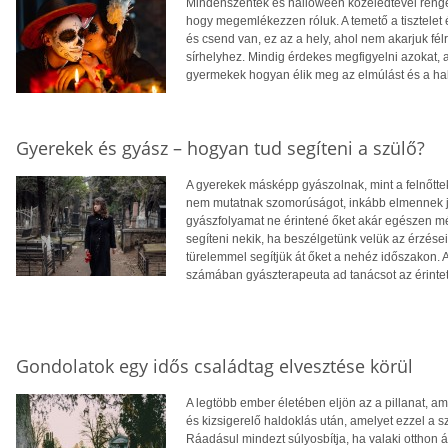
Mindenszentek és halloween közeledtével renge
hogy megemlékezzen róluk. A temető a tisztelet 
és csend van, ez az a hely, ahol nem akarjuk fél
sírhelyhez. Mindig érdekes megfigyelni azokat, 
gyermekek hogyan élik meg az elmúlást és a halál
Gyerekek és gyász – hogyan tud segíteni a szülő?
A gyerekek másképp gyászolnak, mint a felnőtte
nem mutatnak szomorúságot, inkább elmennek ját
gyászfolyamat ne érintené őket akár egészen mé
segíteni nekik, ha beszélgetünk velük az érzései
türelemmel segítjük át őket a nehéz időszakon.
számában gyászterapeuta ad tanácsot az érinte
Gondolatok egy idős családtag elvesztése körül
A legtöbb ember életében eljön az a pillanat, am
és kizsigerelő haldoklás után, amelyet ezzel a 
Ráadásul mindezt súlyosbítja, ha valaki otthon áp