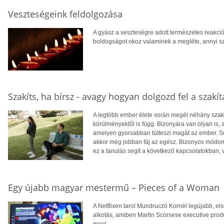
Veszteségeink feldolgozása
A gyász a veszteségre adott természetes reakció
boldogságot okoz valaminek a megléte, annyi sz
Szakíts, ha bírsz - avagy hogyan dolgozd fel a szakít
A legtöbb ember élete során megél néhány szakít
körülményektől is függ. Bizonyára van olyan is, 
amelyen gyorsabban túlteszi magát az ember. So
akkor még jobban fáj az egész. Bizonyos módon 
ez a tanulás segít a következő kapcsolatokban
Egy újabb magyar mestermű – Pieces of a Woman
A Netflixen tarol Mundruczó Kornél legújabb, el
alkotás, amiben Martin Scorsese executive produ
most.