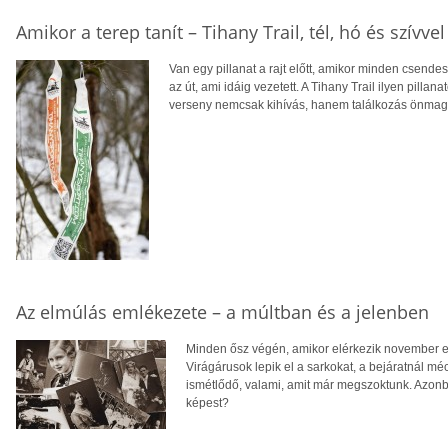
Amikor a terep tanít – Tihany Trail, tél, hó és szívvel
Van egy pillanat a rajt előtt, amikor minden csen
az út, ami idáig vezetett. A Tihany Trail ilyen pillan
verseny nemcsak kihívás, hanem találkozás önmagu
Az elmúlás emlékezete – a múltban és a jelenben
Minden ősz végén, amikor elérkezik november el
Virágárusok lepik el a sarkokat, a bejáratnál mé
ismétlődő, valami, amit már megszoktunk. Azonb
képest?