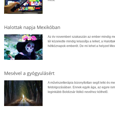
Halottak napja Mexikóban
Az év novemberi szakaszán az ember mindig megá
tél közeledte mindig lelassítja a lelket, a Halott
hétköznapok emberét. De mi lehet a helyzet Me
Mesével a gyógyulásért
A művészetterápia bizonyítottan segít lelki és 
feldolgozásában. Ennek egyik ága, az egyre is
leginkább Boldizsár Ildikó nevéhez köthető.