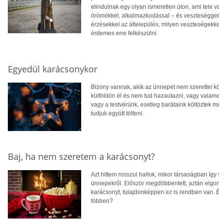
elindulnak egy olyan ismeretlen úton, ami tele va
örömökkel, alkalmazkodással – és veszteséggel –
érzésekkel az áttelepülés, milyen veszteségekk
érdemes erre felkészülni.
Egyedül karácsonykor
Bizony vannak, akik az ünnepet nem szerettei k
külföldön él és nem tud hazautazni, vagy valame
vagy a testvérünk, esetleg barátaink költöztek 
tudjuk együtt tölteni.
Baj, ha nem szeretem a karácsonyt?
Azt hittem rosszul hallok, mikor társaságban így 
ünnepekről. Először megdöbbentett, aztán elgond
karácsonyt, tulajdonképpen ez is rendben van. 
többen?