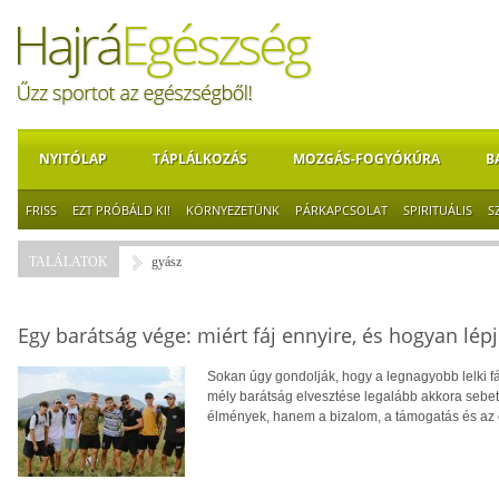
NYITÓLAP
TÁPLÁLKOZÁS
MOZGÁS-FOGYÓKÚRA
B
FRISS
EZT PRÓBÁLD KI!
KÖRNYEZETÜNK
PÁRKAPCSOLAT
SPIRITUÁLIS
S
TALÁLATOK
gyász
Egy barátság vége: miért fáj ennyire, és hogyan lép
Sokan úgy gondolják, hogy a legnagyobb lelki f
mély barátság elvesztése legalább akkora sebet 
élmények, hanem a bizalom, a támogatás és az 