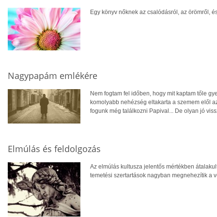
Egy könyv nőknek az csalódásról, az örömről, és
Nagypapám emlékére
Nem fogtam fel időben, hogy mit kaptam tőle g
komolyabb nehézség eltakarta a szemem elől az
fogunk még találkozni Papival... De olyan jó vis
Elmúlás és feldolgozás
Az elmúlás kultusza jelentős mértékben átalakul
temetési szertartások nagyban megnehezítik a v