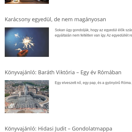
Karácsony egyedül, de nem magányosan
Sokan úgy gondolják, hogy az egyedül élők sz
egyáltalán nem feltétlen van így. Az egyedüll
Könyvajánló: Baráth Viktória – Egy év Rómában
Egy elveszett nő, egy pap, és a gyönyörű Róma. 
Könyvajánló: Hidasi Judit – Gondolatmappa