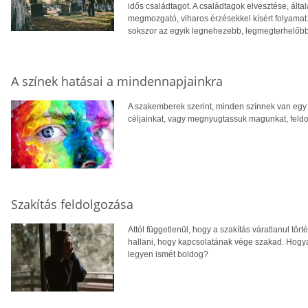
idős családtagot. A családtagok elvesztése, ált
megmozgató, viharos érzésekkel kísért folyamat.
sokszor az egyik legnehezebb, legmegterhelőb
A színek hatásai a mindennapjainkra
A szakemberek szerint, minden színnek van egy j
céljainkat, vagy megnyugtassuk magunkat, feldo
Szakítás feldolgozása
Attól függetlenül, hogy a szakítás váratlanul tö
hallani, hogy kapcsolatának vége szakad. Hogyan
legyen ismét boldog?