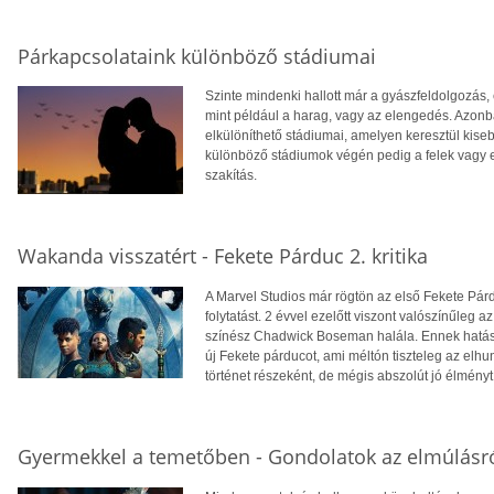
Párkapcsolataink különböző stádiumai
Szinte mindenki hallott már a gyászfeldolgozás, 
mint például a harag, vagy az elengedés. Azon
elkülöníthető stádiumai, amelyen keresztül ki
különböző stádiumok végén pedig a felek vagy 
szakítás.
Wakanda visszatért - Fekete Párduc 2. kritika
A Marvel Studios már rögtön az első Fekete Párd
folytatást. 2 évvel ezelőtt viszont valószínűleg 
színész Chadwick Boseman halála. Ennek hatás
új Fekete párducot, ami méltón tiszteleg az elhun
történet részeként, de mégis abszolút jó élményt 
Gyermekkel a temetőben - Gondolatok az elmúlásr