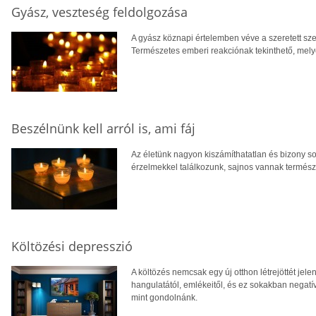
Gyász, veszteség feldolgozása
A gyász köznapi értelemben véve a szeretett sze
Természetes emberi reakciónak tekinthető, melye
Beszélnünk kell arról is, ami fáj
Az életünk nagyon kiszámíthatatlan és bizony so
érzelmekkel találkozunk, sajnos vannak természe
Költözési depresszió
A költözés nemcsak egy új otthon létrejöttét jelen
hangulatától, emlékeitől, és ez sokakban negatí
mint gondolnánk.