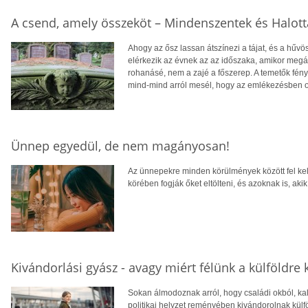
A csend, amely összeköt – Mindenszentek és Halott
Ahogy az ősz lassan átszínezi a tájat, és a hűvös
elérkezik az évnek az az időszaka, amikor megá
rohanásé, nem a zajé a főszerep. A temetők fény
mind-mind arról mesél, hogy az emlékezésben ot
Ünnep egyedül, de nem magányosan!
Az ünnepekre minden körülmények között fel kell 
körében fogják őket eltölteni, és azoknak is, aki
Kivándorlási gyász - avagy miért félünk a külföldre 
Sokan álmodoznak arról, hogy családi okból, ka
politikai helyzet reményében kivándorolnak külföl