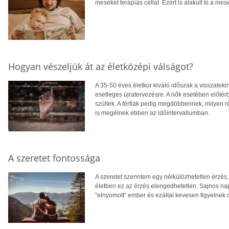
meséket terápiás céllal. Ezért is alakult ki a me
Hogyan vészeljük át az életközépi válságot?
A 35-50 éves életkor kiváló időszak a visszateki
esetleges újratervezésre. A nők esetében előté
szültek. A férfiak pedig megdöbbennek, milyen
is megélnek ebben az időintervallumban.
A szeretet fontossága
A szeretet szerintem egy nélkülözhetetlen érzés,
életben ez az érzés elengedhetetlen. Sajnos n
“elnyomott” ember és ezáltal kevesen figyelnek o