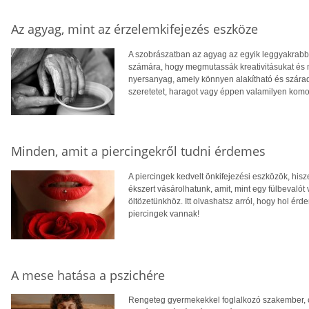
Az agyag, mint az érzelemkifejezés eszköze
A szobrászatban az agyag az egyik leggyakrabb
számára, hogy megmutassák kreativitásukat és 
nyersanyag, amely könnyen alakítható és szára
szeretetet, haragot vagy éppen valamilyen komo
Minden, amit a piercingekről tudni érdemes
A piercingek kedvelt önkifejezési eszközök, his
ékszert vásárolhatunk, amit, mint egy fülbevalót 
öltözetünkhöz. Itt olvashatsz arról, hogy hol érd
piercingek vannak!
A mese hatása a pszichére
Rengeteg gyermekekkel foglalkozó szakember, 