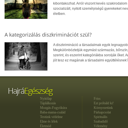
kibontakozhat. Arról viszont kevés szakirodalom 
szocializált, nyitott személyiségű gyerekeket nev
életben.
A kategorizálás diszkriminációt szül?
A diszkrimináció a társadalmak egyik legnagyob
Megkülönböztetjük egymást származás, bőrszín, v
szerint, és eszerint kategóriákba sorolják őket.
jót tesz ez magának a társadalmi együttélésnek
Nyitólap
Friss
Táplálkozás
Ezt próbáld ki!
Mozgás-Fogyókúra
Környezetünk
Baba-mama-család
Párkapcsolat
Testünk védelme
Spirituális
Elme és lélek
Szabadidő
Életmód
Vélemény