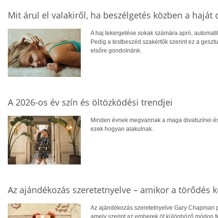
Mit árul el valakiről, ha beszélgetés közben a haját 
A haj tekergetése sokak számára apró, automati
Pedig a testbeszéd szakértők szerint ez a geszt
elsőre gondolnánk.
A 2026-os év szín és öltözködési trendjei
Minden évnek megvannak a maga divatszínei és j
ezek hogyan alakulnak.
Az ajándékozás szeretetnyelve – amikor a törődés k
Az ajándékozás szeretetnyelve Gary Chapman p
amely szerint az emberek öt különböző módon fej