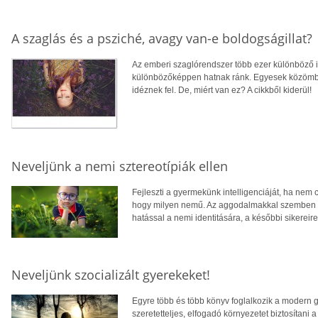
A szaglás és a psziché, avagy van-e boldogságillat?
Az emberi szaglórendszer több ezer különböző i
különbözőképpen hatnak ránk. Egyesek közömbö
idéznek fel. De, miért van ez? A cikkből kiderül!
Neveljünk a nemi sztereotípiák ellen
Fejleszti a gyermekünk intelligenciáját, ha nem 
hogy milyen nemű. Az aggodalmakkal szemben h
hatással a nemi identitására, a későbbi sikereir
Neveljünk szocializált gyerekeket!
Egyre több és több könyv foglalkozik a modern g
szeretetteljes, elfogadó környezetet biztosíta