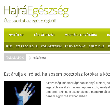
NYITÓLAP
TÁPLÁLKOZÁS
MOZGÁS-FOGYÓKÚRA
B
FRISS
EZT PRÓBÁLD KI!
KÖRNYEZETÜNK
PÁRKAPCSOLAT
SPIRITUÁLIS
S
TALÁLATOK
önkifejezés
Ezt árulja el rólad, ha sosem posztolsz fotókat a k
A közösségi média világában könnyű elhinni, hog
legszebb emlékek gyakran éppen azok, amelyek
emberek, akik nem osztanak meg magukról állan
hanem egy kicsit szabadabban.