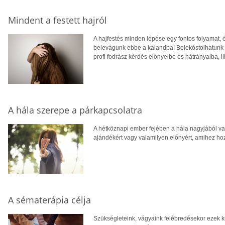
Mindent a festett hajról
A hajfestés minden lépése egy fontos folyamat, 
belevágunk ebbe a kalandba! Belekóstolhatunk a
profi fodrász kérdés előnyeibe és hátrányaiba, il
A hála szerepe a párkapcsolatra
A hétköznapi ember fejében a hála nagyjából val
ajándékért vagy valamilyen előnyért, amihez hozz
A sématerápia célja
Szükségleteink, vágyaink felébredésekor ezek ki