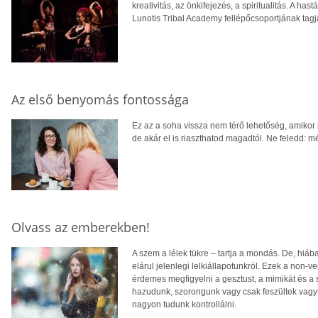
kreativitás, az önkifejezés, a spiritualitás. A hast
Lunotis Tribal Academy fellépőcsoportjának tagj
Az első benyomás fontossága
Ez az a soha vissza nem térő lehetőség, amikor m
de akár el is riaszthatod magadtól. Ne feledd: 
Olvass az emberekben!
A szem a lélek tükre – tartja a mondás. De, hiáb
elárul jelenlegi lelkiállapotunkról. Ezek a non
érdemes megfigyelni a gesztust, a mimikát és a 
hazudunk, szorongunk vagy csak feszültek vagyu
nagyon tudunk kontrollálni.