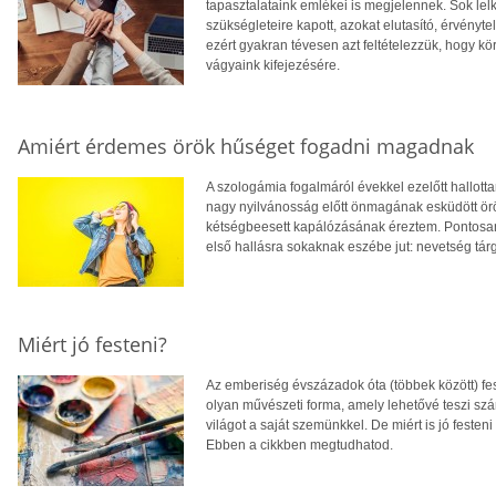
tapasztalataink emlékei is megjelennek. Sok lelk
szükségleteire kapott, azokat elutasító, érvényt
ezért gyakran tévesen azt feltételezzük, hogy kö
vágyaink kifejezésére.
Amiért érdemes örök hűséget fogadni magadnak
A szologámia fogalmáról évekkel ezelőtt hallott
nagy nyilvánosság előtt önmagának esküdött örö
kétségbeesett kapálózásának éreztem. Pontosa
első hallásra sokaknak eszébe jut: nevetség tárg
Miért jó festeni?
Az emberiség évszázadok óta (többek között) festé
olyan művészeti forma, amely lehetővé teszi sz
világot a saját szemünkkel. De miért is jó feste
Ebben a cikkben megtudhatod.