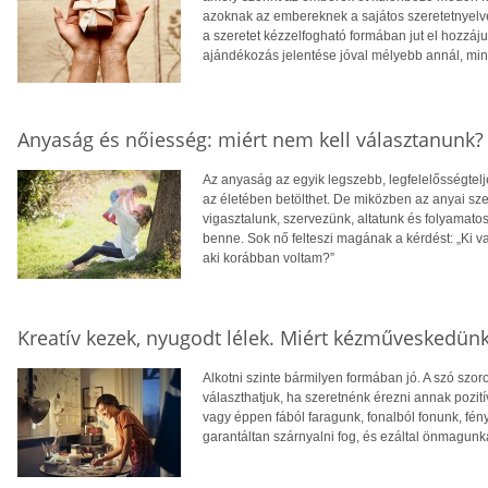
azoknak az embereknek a sajátos szeretetnyelv
a szeretet kézzelfogható formában jut el hozzáju
ajándékozás jelentése jóval mélyebb annál, mi
Anyaság és nőiesség: miért nem kell választanunk?
Az anyaság az egyik legszebb, legfelelősségtelj
az életében betölthet. De miközben az anyai sze
vigasztalunk, szervezünk, altatunk és folyamat
benne. Sok nő felteszi magának a kérdést: „Ki v
aki korábban voltam?”
Kreatív kezek, nyugodt lélek. Miért kézműveskedün
Alkotni szinte bármilyen formában jó. A szó szor
választhatjuk, ha szeretnénk érezni annak pozití
vagy éppen fából faragunk, fonalból fonunk, fé
garantáltan szárnyalni fog, és ezáltal önmagunk