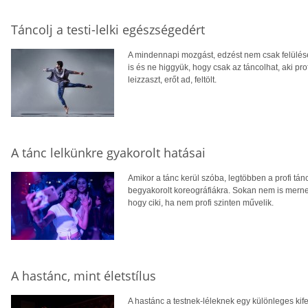
Táncolj a testi-lelki egészségedért
A mindennapi mozgást, edzést nem csak felülése
is és ne higgyük, hogy csak az táncolhat, aki prof
leizzaszt, erőt ad, feltölt.
A tánc lelkünkre gyakorolt hatásai
Amikor a tánc kerül szóba, legtöbben a profi tán
begyakorolt koreográfiákra. Sokan nem is merne
hogy ciki, ha nem profi szinten művelik.
A hastánc, mint életstílus
A hastánc a testnek-léleknek egy különleges kif