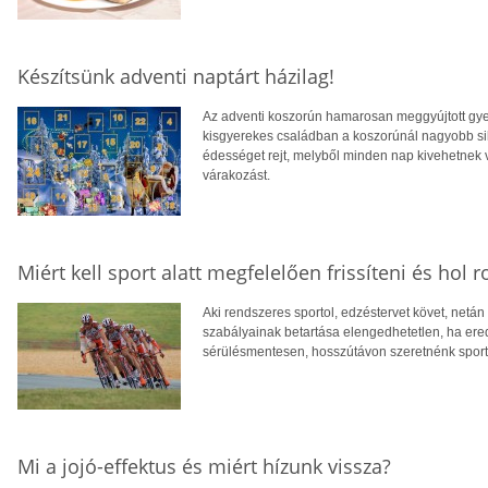
Készítsünk adventi naptárt házilag!
Az adventi koszorún hamarosan meggyújtott gye
kisgyerekes családban a koszorúnál nagyobb sik
édességet rejt, melyből minden nap kivehetnek v
várakozást.
Miért kell sport alatt megfelelően frissíteni és hol r
Aki rendszeres sportol, edzéstervet követ, netán 
szabályainak betartása elengedhetetlen, ha er
sérülésmentesen, hosszútávon szeretnénk sport
Mi a jojó-effektus és miért hízunk vissza?