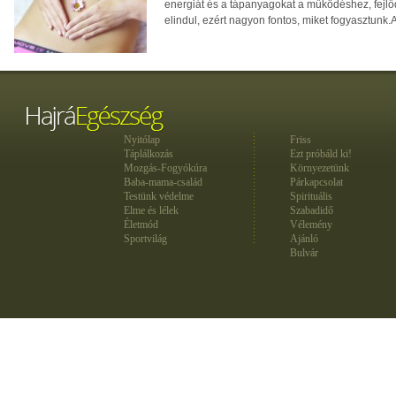
energiát és a tápanyagokat a működéshez, fejl
elindul, ezért nagyon fontos, miket fogyasztunk.A c
Nyitólap
Friss
Táplálkozás
Ezt próbáld ki!
Mozgás-Fogyókúra
Környezetünk
Baba-mama-család
Párkapcsolat
Testünk védelme
Spirituális
Elme és lélek
Szabadidő
Életmód
Vélemény
Sportvilág
Ajánló
Bulvár