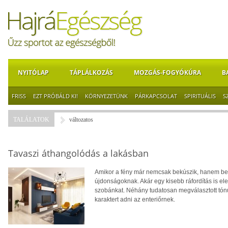
NYITÓLAP
TÁPLÁLKOZÁS
MOZGÁS-FOGYÓKÚRA
B
FRISS
EZT PRÓBÁLD KI!
KÖRNYEZETÜNK
PÁRKAPCSOLAT
SPIRITUÁLIS
S
TALÁLATOK
változatos
Tavaszi áthangolódás a lakásban
Amikor a fény már nemcsak bekúszik, hanem be is
újdonságoknak. Akár egy kisebb ráfordítás is e
szobánkat. Néhány tudatosan megválasztott tónu
karaktert adni az enteriőrnek.