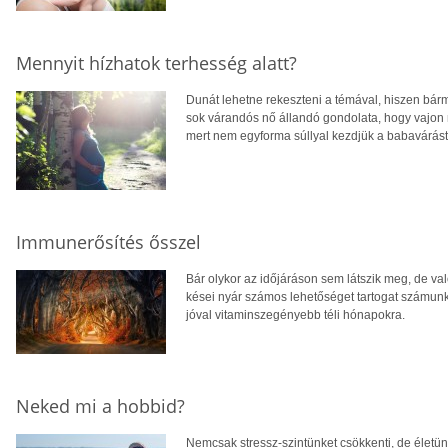
Mennyit hízhatok terhesség alatt?
Dunát lehetne rekeszteni a témával, hiszen bárme
sok várandós nő állandó gondolata, hogy vajon 
mert nem egyforma súllyal kezdjük a babavárást
Immunerősítés ősszel
Bár olykor az időjáráson sem látszik meg, de val
kései nyár számos lehetőséget tartogat számunk
jóval vitaminszegényebb téli hónapokra.
Neked mi a hobbid?
Nemcsak stressz-szintünket csökkenti, de életünk