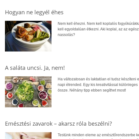
Hogyan ne legyél éhes
Nem kell éhezni. Nem kell koplalós fogyókúrákk
kell egyoldalúan étkezni. Aki koplal, az az egész
nassolás?
A saláta uncsi. Ja, nem!
Ha változatosan és laktatóan el tudsz készíteni 
napi étrended. Egy kis kreativitással különleges í
össze. Néhány tipp ebben segíthet most!
Emésztési zavarok – akarsz róla beszélni?
Testünk minden eleme az emésztőrendszerbe kerü