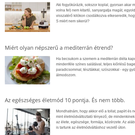
Aki fogyókúrázik, sokszor koplal, gyorsan akar me
volna fel) nem kitartó, sanyargatja magát, egyol
visszatérő kilókon csodálkozva elkeseredik, hogy
S miért nem sikerül?
Miért olyan népszerű a mediterrán étrend?
Ha becsukom a szemem a mediterrán diéta kapcs
mindenféle színes salátával, teljes kiőrlésű baget
paradicsommal, tésztákkal, szószokkal - egy gyön
álmodozom.
Az egészséges életmód 10 pontja. És nem több.
Mondhatnám, hogy akkor elő a tollat, papírt és 
mint életmódváltoztató tényező, de mindenkinek 
az élete, egészsége, formája, közérzete. Az alá
is tartunk az életmódváltáshoz vezető úton.