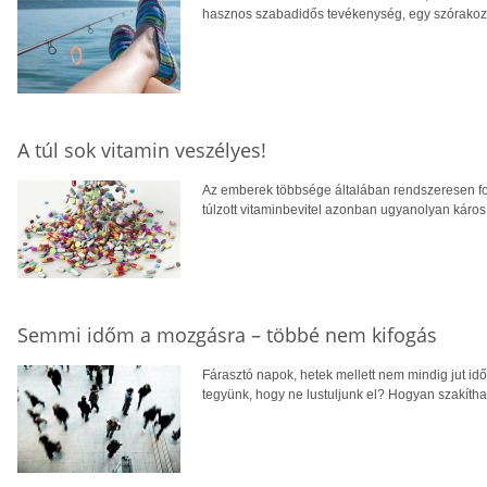
hasznos szabadidős tevékenység, egy szórakozt
A túl sok vitamin veszélyes!
Az emberek többsége általában rendszeresen fo
túlzott vitaminbevitel azonban ugyanolyan káros 
Semmi időm a mozgásra – többé nem kifogás
Fárasztó napok, hetek mellett nem mindig jut i
tegyünk, hogy ne lustuljunk el? Hogyan szakíth