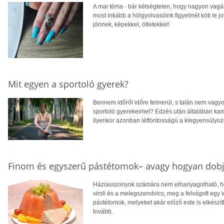
A mai téma - bár kétségtelen, hogy nagyon vagán
most inkább a hölgyolvasóink figyelmét köti le 
jönnek, képekkel, ötletekkel!
Mit egyen a sportoló gyerek?
Bennem időről időre felmerül, s talán nem vagy
sportoló gyerekeimet? Edzés után általában ka
ilyenkor azonban létfontosságú a kiegyensúlyozo
Finom és egyszerű pástétomok– avagy hogyan dobju
Háziasszonyok számára nem elhanyagolható, hogy
virsli és a melegszendvics, meg a felvágott egy
pástétomok, melyeket akár előző este is elkészí
tovább.