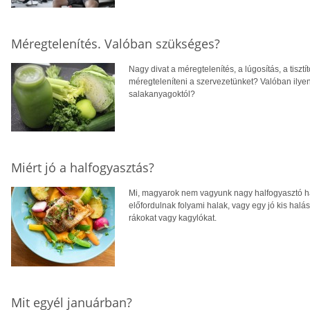
Méregtelenítés. Valóban szükséges?
Nagy divat a méregtelenítés, a lúgosítás, a tiszt
méregteleníteni a szervezetünket? Valóban ily
salakanyagoktól?
Miért jó a halfogyasztás?
Mi, magyarok nem vagyunk nagy halfogyasztó ha
előfordulnak folyami halak, vagy egy jó kis halá
rákokat vagy kagylókat.
Mit egyél januárban?