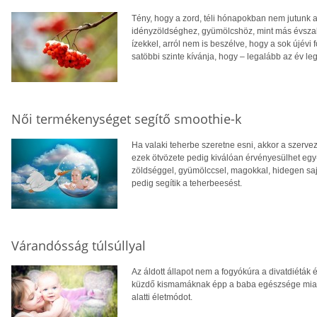
Tény, hogy a zord, téli hónapokban nem jutunk 
idényzöldséghez, gyümölcshöz, mint más évszako
ízekkel, arról nem is beszélve, hogy a sok újévi 
satöbbi szinte kívánja, hogy – legalább az év le
Női termékenységet segítő smoothie-k
Ha valaki teherbe szeretne esni, akkor a szervez
ezek ötvözete pedig kiválóan érvényesülhet egy
zöldséggel, gyümölccsel, magokkal, hidegen sajto
pedig segítik a teherbeesést.
Várandósság túlsúllyal
Az áldott állapot nem a fogyókúra a divatdiéták és
küzdő kismamáknak épp a baba egészsége miatt k
alatti életmódot.