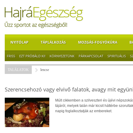
NYITÓLAP
TÁPLÁLKOZÁS
MOZGÁS-FOGYÓKÚRA
B
FRISS
EZT PRÓBÁLD KI!
KÖRNYEZETÜNK
PÁRKAPCSOLAT
SPIRITUÁLIS
S
TALÁLATOK
lencse
Szerencsehozó vagy elvivő falatok, avagy mit együn
Múlt cikkemben a szilveszteri és újévi népszoká
tájáról, melyek talán már kicsit háttérbe szoru
napig foglalkoztatják az embereket.