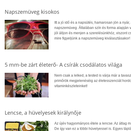
Napszemüveg kisokos
Itt a jó idő és a napsütés, hamarosan jön a nyár
napszemüveg. Általában szín és forma alapján vá
jól álljon és menjen a szerelésünkhöz, viszont 
mire figyeljünk a napszemüveg kiválasztásakor!
5 mm-be zárt életerő- A csírák csodálatos világa
Nem csak a lelked, a tested is várja már a tavaszt
primőrök megjelenéséig az életesszenciát hordo
vitaminkészleteinket!
Lencse, a hüvelyesek királynője
Az újév hagyományos étele a lencse. Az átlag m
De így van ez a többi hüvelyessel is. Egyes táplá