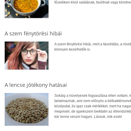
főzeléken kívül salátának, fasírtnak vagy köretne
A szem fénytörési hibái
A szem fénytörési hibái, mint a távollátás, a rö
könnyen kezelhetők is.
A lencse jótékony hatásai
Sokáig a hüvelyesek fogyasztása ellen voltam, m
tartalmaznak, ami nem előnyös a bélbaktériumo
középutat, és igaz csak mértékkel, mert ha na
megviseli, de igyekszem beiktatni az étrendünkb
kár lenne veszni hagyni. Lássuk, mik ezek!