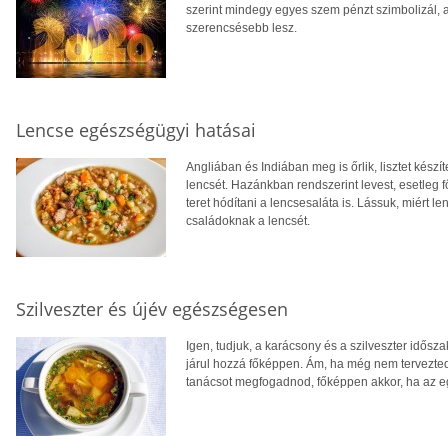
szerint mindegy egyes szem pénzt szimbolizál, a
szerencsésebb lesz.
Lencse egészségügyi hatásai
Angliában és Indiában meg is őrlik, lisztet kész
lencsét. Hazánkban rendszerint levest, esetleg 
teret hódítani a lencsesaláta is. Lássuk, miért
családoknak a lencsét.
Szilveszter és újév egészségesen
Igen, tudjuk, a karácsony és a szilveszter idő
járul hozzá főképpen. Ám, ha még nem tervezted
tanácsot megfogadnod, főképpen akkor, ha az e