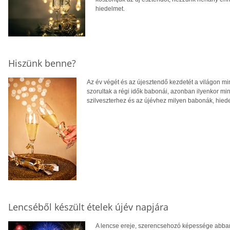
hiedelmet.
Hiszünk benne?
Az év végét és az újesztendő kezdetét a világon m
szorultak a régi idők babonái, azonban ilyenkor mind
szilveszterhez és az újévhez milyen babonák, hie
Lencséből készült ételek újév napjára
A lencse ereje, szerencsehozó képessége abban 