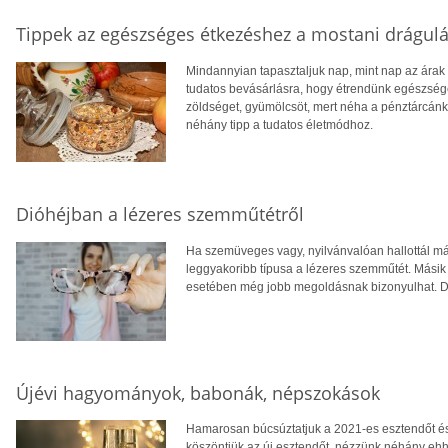
Tippek az egészséges étkezéshez a mostani drágulá
Mindannyian tapasztaljuk nap, mint nap az árak 
tudatos bevásárlásra, hogy étrendünk egészség
zöldséget, gyümölcsöt, mert néha a pénztárcánk
néhány tipp a tudatos életmódhoz.
Dióhéjban a lézeres szemműtétről
Ha szemüveges vagy, nyilvánvalóan hallottál má
leggyakoribb típusa a lézeres szemműtét. Másik 
esetében még jobb megoldásnak bizonyulhat. De
Újévi hagyományok, babonák, népszokások
Hamarosan búcsúztatjuk a 2021-es esztendőt és 
köszöntjük az új esztendőt, nézzünk néhány eh