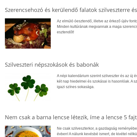
Szerencsehozó és kerülendő falatok szilveszterre és
Az elmúló óesztendő, illetve az érkező újév fo
Minden kultúrának megvannak a maga szerencse
esztendőt!
Szilveszteri népszokások és babonák
A népi kalendárium szerint szilveszter és az új
két nap hiedelmei és szokásai is hasonlóak. A s
igazi színes sokasága.
Nem csak a barna lencse létezik, íme a lencse 5 fajt
Ne csak szilveszterkor, a gazdagság reményében
évben! A nálunk kevésbé ismert, de kivétel nélkü