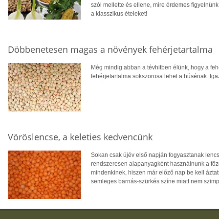
szól mellette és ellene, mire érdemes figyelnünk
a klasszikus ételeket!
Döbbenetesen magas a növények fehérjetartalma
Még mindig abban a tévhitben élünk, hogy a feh
fehérjetartalma sokszorosa lehet a húsénak. Igaz
Vöröslencse, a keleties kedvencünk
Sokan csak újév első napján fogyasztanak lenc
rendszeresen alapanyagként használnunk a főzé
mindenkinek, hiszen már előző nap be kell ázta
semleges barnás-szürkés színe miatt nem szimpa