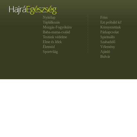
Nyitólap
Friss
Táplálkozás
Ezt próbáld ki!
Mozgás-Fogyókúra
Környezetünk
Baba-mama-család
Párkapcsolat
Testünk védelme
Spirituális
Elme és lélek
Szabadidő
Életmód
Vélemény
Sportvilág
Ajánló
Bulvár