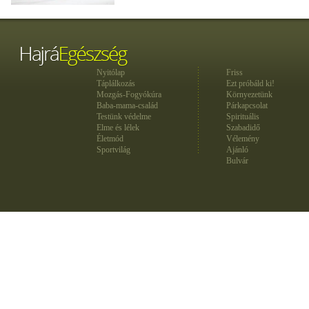
Nyitólap
Friss
Táplálkozás
Ezt próbáld ki!
Mozgás-Fogyókúra
Környezetünk
Baba-mama-család
Párkapcsolat
Testünk védelme
Spirituális
Elme és lélek
Szabadidő
Életmód
Vélemény
Sportvilág
Ajánló
Bulvár