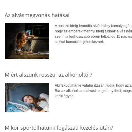
Az alvásmegvonás hatásai
A hosszú ideig fennálló alváshiány komoly egé
hogy az emberek mennyi ideig tudnak alvás nél
szerint a leghosszabb ébren töltött idő 11 nap 
sokkal hamarabb jelentkeznek.
Miért alszunk rosszul az alkoholtól?
Aki feküdt már le valaha ittasan, tudja, hogy a
Bár az alkohol az elalvást megkönnyítheti, mégs
kerül ágyba.
Mikor sportolhatunk fogászati kezelés után?