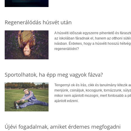
Regenerálódás húsvét után
A húsvéti időszak egyszerre pihentető és fáras
az iskolában fáradnak el, hanem az otthoni süt
ivásban. Érdekes, hogy a húsvéti hosszú hétvégé
regenerálódni?
Sportolhatok, ha épp meg vagyok fázva?
Tengernyi ok és írás, cikk és tanulmány létezik a
menjünk, csináljuk, kocogjunk, tornázzunk, súlyz
mikor nem ajánlott mozogni, mert fontosabb a 
ajánlott edzeni.
Újévi fogadalmak, amiket érdemes megfogadni