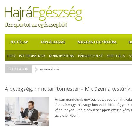
NYITÓLAP
TÁPLÁLKOZÁS
MOZGÁS-FOGYÓKÚRA
B
FRISS
EZT PRÓBÁLD KI!
KÖRNYEZETÜNK
PÁRKAPCSOLAT
SPIRITUÁLIS
S
TALÁLATOK
regenerálódás
A betegség, mint tanítómester – Mit üzen a testünk
Ritkán gondolunk úgy egy betegségre, mint valam
lázasak vagyunk, vagy hosszabb időre ágynak e
vége legyen. Pedig sokszor éppen ezek a kénys
az életünkben.