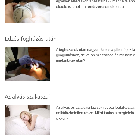
egyesek elalváskor tapasztalnak - már ha feléb
előjele is lehet, ha rendszeresen előfordul.
Edzés foghúzás után
A foghúzások után nagyon fontos a pihenő, ez 
gyógyuláshoz, de vajon mit szabad és mit nem 
implantáció után?
Az alvás szakaszai
Az alvás és az alvási fázisok régóta foglalkoztat
nélkülözhetetlen része. Miért fontos a megfelel
cikkünk.