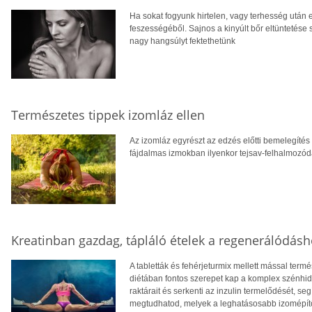
Ha sokat fogyunk hirtelen, vagy terhesség után 
feszességéből. Sajnos a kinyúlt bőr eltüntetése
nagy hangsúlyt fektethetünk
Természetes tippek izomláz ellen
Az izomláz egyrészt az edzés előtti bemelegítés
fájdalmas izmokban ilyenkor tejsav-felhalmozódá
Kreatinban gazdag, tápláló ételek a regenerálódásh
A tabletták és fehérjeturmix mellett mással termés
diétában fontos szerepet kap a komplex szénhidrá
raktárait és serkenti az inzulin termelődését, se
megtudhatod, melyek a leghatásosabb izomépítő