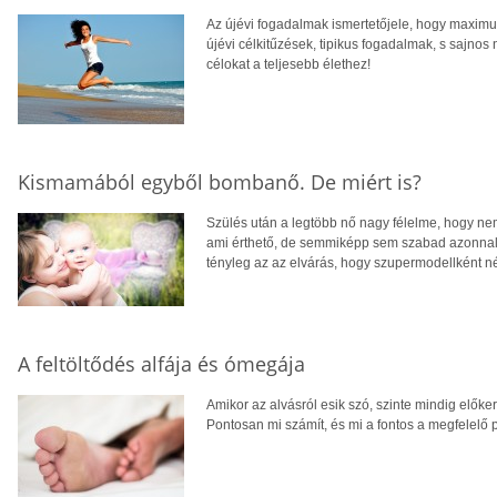
Az újévi fogadalmak ismertetőjele, hogy maximum
újévi célkitűzések, tipikus fogadalmak, s sajnos 
célokat a teljesebb élethez!
Kismamából egyből bombanő. De miért is?
Szülés után a legtöbb nő nagy félelme, hogy nem
ami érthető, de semmiképp sem szabad azonnal
tényleg az az elvárás, hogy szupermodellként né
A feltöltődés alfája és ómegája
Amikor az alvásról esik szó, szinte mindig előke
Pontosan mi számít, és mi a fontos a megfelelő