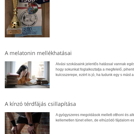
A melatonin mellékhatásai
Alvási szokásaink jelentős hatással vannak eg
hogy sokunkat foglalkoztatja a megfelelő, pihen
kulcsszerepe, ezért is jó, ha tudunk egy s mást 
A kínzó térdfájás csillapítása
A gyógyszeres megoldások mellett otthoni és alte
kellemetlen tünet ellen, de elhúzódó fájdalom e