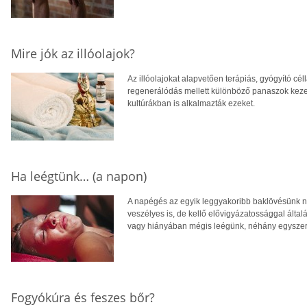
Mire jók az illóolajok?
Az illóolajokat alapvetően terápiás, gyógyító cé
regenerálódás mellett különböző panaszok keze
kultúrákban is alkalmazták ezeket.
Ha leégtünk… (a napon)
A napégés az egyik leggyakoribb baklövésünk ny
veszélyes is, de kellő elővigyázatossággal ált
vagy hiányában mégis leégünk, néhány egyszerű
Fogyókúra és feszes bőr?