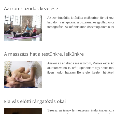
Az izomhúzódás kezelése
Az izomhúzódás terápiája elsősorban tüneti kez
fájdalom csillapítása, a duzzanat és gyulladás 
támogatása. Az alábbiakban összefoglalom a te
A masszázs hat a testünkre, lelkünkre
Amikor az én drága masszőröm, Marika kezei közé
aludtam volna 10 órát, kipihentem egy hetet, me
ilyen módon hat rám. Be is jelentkeztem hétfőre
Elalvás előtti rángatózás okai
Stressz, az izmok természetes rándulása és az a