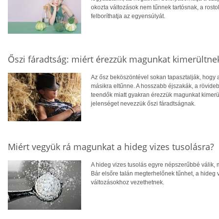
okozta változások nem tűnnek tartósnak, a rost
felboríthatja az egyensúlyát.
Őszi fáradtság: miért érezzük magunkat kimerültne
Az ősz beköszöntével sokan tapasztalják, hogy a
másikra eltűnne. A hosszabb éjszakák, a rövid
teendők miatt gyakran érezzük magunkat kimerült
jelenséget nevezzük őszi fáradtságnak.
Miért vegyük rá magunkat a hideg vizes tusolásra?
A hideg vizes tusolás egyre népszerűbbé válik, 
Bár elsőre talán megterhelőnek tűnhet, a hideg 
változásokhoz vezethetnek.