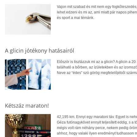
Vajon mit szabad és mit nem egy fogkőleszedés,
lehet edzeni és mi az, ami miatt pár napos pihen
és sport a mai témánk.
A glicin jótékony hatásairól
Először is tisztázzuk mi az a glicin? A glicin a
található a bőrben, az ízületekben és az izomsz
Neve az “édes” szó görög megfelelőjéből szárm
Kétszáz maraton!
42,195 km. Ennyi egy maratoni táv. Egyet is neh
Géza futónagykövet ennyit teljesített eddig, s a tö
mégis volt rám néhány perce, nekem pedig öröm 
ahhoz, hogy valaki ilyen eredményt tudhasson