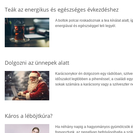
Teák az energikus és egészséges évkezdéshez
A boltok polcai roskadoznak a tea kínálat alatt, 
energiával és egészséggel teli legyél.
Dolgozni az ünnepek alatt
Karácsonykor én dolgozom egy rádióban, szilves
időszakot legtöbben a pihenéssel, a családi együ
sokak számára a karácsony vagy a szilveszter 
Káros a léböjtkúra?
Ha néhány napig a hagyományos gyümölcsök és zö
fogyasztunk, az negatívan befolyásolhatja a száj